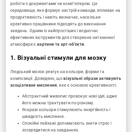
роботи з документами чи комп’ютером. Це
середовище, яке формує настрій команди, впливає на
продуктивність і навіть визначає, наскільки
креативно працівники підходять до виконання
завдань. Одним із найпростіших і водночас
ефективних інструментів для створення натхненної
атмосфери є
картини та арт-об’єкти
.
1. Візуальні стимули для мозку
Людський мозок реагує на кольори, форми та
композиції. Доведено, що
візуальні образи активують
асоціативне мислення
, яке є основою креативності.
Абстрактний живопис провокує нові ідеї, адже
його можна трактувати по-різному.
Яскраві кольори стимулюють енергійність і
швидкість мислення.
Спокійні пейзажі допомагають зняти стрес і
зосередитися на завданнях.