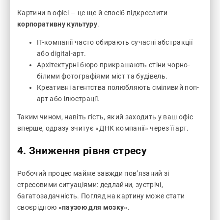
Картини в офісі — це ще й спосіб підкреслити
корпоративну культуру
.
ІТ-компанії часто обирають сучасні абстракції
або digital-арт.
Архітектурні бюро прикрашають стіни чорно-
білими фотографіями міст та будівель.
Креативні агентства полюбляють сміливий поп-
арт або ілюстрації.
Таким чином, навіть гість, який заходить у ваш офіс
вперше, одразу зчитує «ДНК компанії» через її арт.
4. Зниження рівня стресу
Робочий процес майже завжди пов’язаний зі
стресовими ситуаціями: дедлайни, зустрічі,
багатозадачність. Погляд на картину може стати
своєрідною
«паузою для мозку»
.