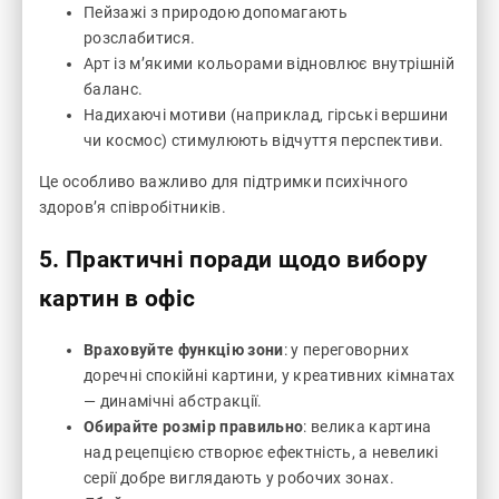
Пейзажі з природою допомагають
розслабитися.
Арт із м’якими кольорами відновлює внутрішній
баланс.
Надихаючі мотиви (наприклад, гірські вершини
чи космос) стимулюють відчуття перспективи.
Це особливо важливо для підтримки психічного
здоров’я співробітників.
5. Практичні поради щодо вибору
картин в офіс
Враховуйте функцію зони
: у переговорних
доречні спокійні картини, у креативних кімнатах
— динамічні абстракції.
Обирайте розмір правильно
: велика картина
над рецепцією створює ефектність, а невеликі
серії добре виглядають у робочих зонах.