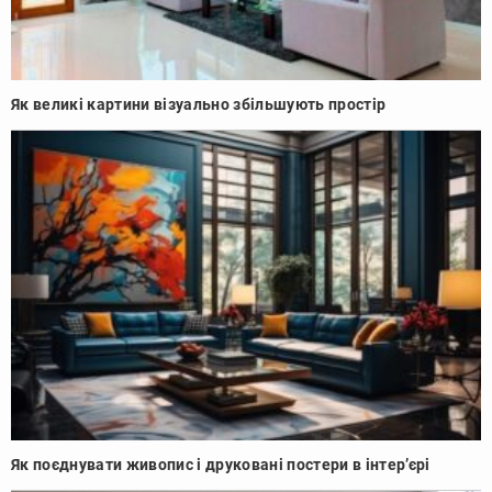
Як великі картини візуально збільшують простір
Як поєднувати живопис і друковані постери в інтер’єрі