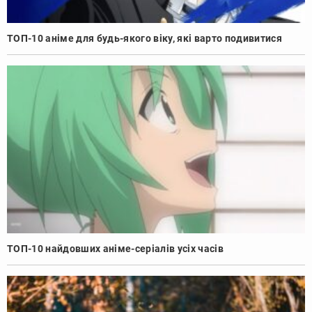
ТОП-10 аніме для будь-якого віку, які варто подивитися
ТОП-10 найдовших аніме-серіалів усіх часів