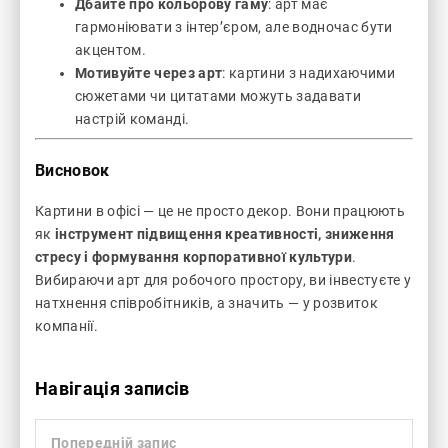
Дбайте про кольорову гаму
: арт має
гармоніювати з інтер’єром, але водночас бути
акцентом.
Мотивуйте через арт
: картини з надихаючими
сюжетами чи цитатами можуть задавати
настрій команді.
Висновок
Картини в офісі — це не просто декор. Вони працюють
як
інструмент підвищення креативності, зниження
стресу і формування корпоративної культури
.
Вибираючи арт для робочого простору, ви інвестуєте у
натхнення співробітників, а значить — у розвиток
компанії.
Навігація записів
Попередній запис