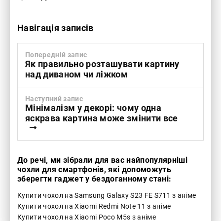
Навігація записів
Попередній запис
Як правильно розташувати картину
над диваном чи ліжком
Наступний запис
Мінімалізм у декорі: чому одна
яскрава картина може змінити все
До речі, ми зібрали для вас найпопулярніші
чохли для смартфонів, які допоможуть
зберегти гаджет у бездоганному стані:
Купити чохол на Samsung Galaxy S23 FE S711 з аніме
Купити чохол на Xiaomi Redmi Note 11 з аніме
Купити чохол на Xiaomi Poco M5s з аніме