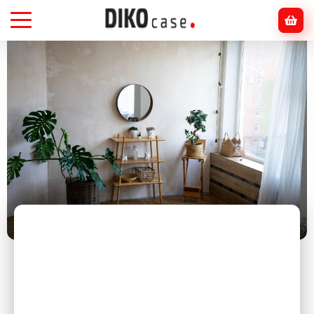
Головна
Блог
інтер'єр
ТОП-10 бюджетних способів змінити настрій у
кімнаті