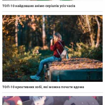
ТОП-10 найдовших аніме-серіалів усіх часів
ТОП-10 креативних хобі, які можна почати вдома