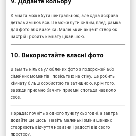
9. Додайте кольору
Кімната може бути нейтральною, але одна яскрава
деталь змінює все. Це може бути килим, плед, рамка
для фото або вазочка. Маленький акцент створює
настрій і робить кімнату цікавішою.
10. Використайте власні фото
Візьміть кілька улюблених фото з подорожей або
сімейних моментів і повісьте їх на стіну. Це робить
кімнату більш особистою та затишною. Крім того,
завжди приємно бачити приємні спогади навколо
себе.
Порада:
почніть з одного пункту сьогодні, а завтра
додайте ще щось. Навіть маленькі зміни швидко
створюють відчуття новизни і радості від свого
простору.