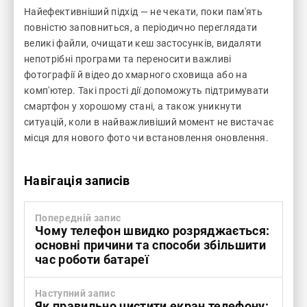
Найефективніший підхід — не чекати, поки пам'ять
повністю заповниться, а періодично переглядати
великі файли, очищати кеш застосунків, видаляти
непотрібні програми та переносити важливі
фотографії й відео до хмарного сховища або на
комп'ютер. Такі прості дії допоможуть підтримувати
смартфон у хорошому стані, а також уникнути
ситуацій, коли в найважливіший момент не вистачає
місця для нового фото чи встановлення оновлення.
Навігація записів
Попередній запис
Чому телефон швидко розряджається:
основні причини та способи збільшити
час роботи батареї
Наступний запис
Як правильно чистити екран телефону: