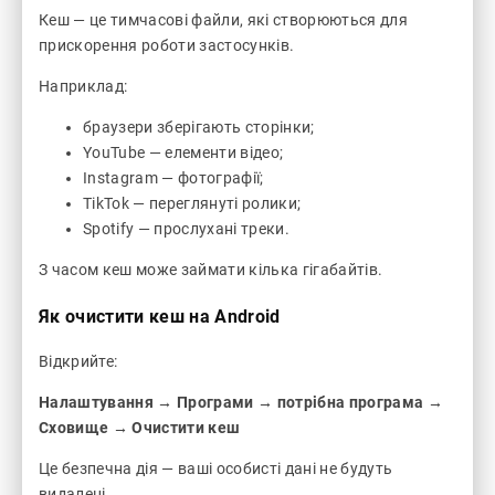
Кеш — це тимчасові файли, які створюються для
прискорення роботи застосунків.
Наприклад:
браузери зберігають сторінки;
YouTube — елементи відео;
Instagram — фотографії;
TikTok — переглянуті ролики;
Spotify — прослухані треки.
З часом кеш може займати кілька гігабайтів.
Як очистити кеш на Android
Відкрийте:
Налаштування → Програми → потрібна програма →
Сховище → Очистити кеш
Це безпечна дія — ваші особисті дані не будуть
видалені.