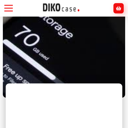
Головна
Блог
Смартфони
Як очистити пам’ять смартфона: повний
посібник для Android та iPhone