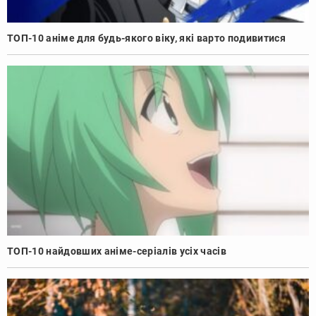
ТОП-10 аніме для будь-якого віку, які варто подивитися
ТОП-10 найдовших аніме-серіалів усіх часів