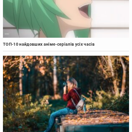
ТОП-10 найдовших аніме-серіалів усіх часів