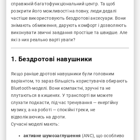
справжній багатофункціональний центр. Та щоб
розкрити його можливості на повну, люди дедалі
частіше використовують бездротові аксесуари. Вони
знімають обмеження, дарують комфорт і дозволяють
виконувати звичні завдання простіше та швидше. Але
які з них реально варті уваги?
1. Бездротові навушники
Якщо раніше дротові навушники були головним
варіантом, то зараз більшість користувачів обирають
Bluetooth-моделі. Вони компактні, зручні та не
плутаються в кишенях. У транспорті ви можете
слухати подкасти, під час тренування — енергійну
музику, а на роботі — спокійні треки, не
відволікаючись на дроти.
Сучасні моделі мають:
активне шумозаглушення
(ANC), що особливо