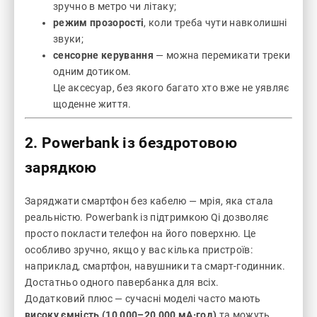
зручно в метро чи літаку;
режим прозорості
, коли треба чути навколишні
звуки;
сенсорне керування
— можна перемикати треки
одним дотиком.
Це аксесуар, без якого багато хто вже не уявляє
щоденне життя.
2. Powerbank із бездротовою
зарядкою
Заряджати смартфон без кабелю — мрія, яка стала
реальністю. Powerbank із підтримкою Qi дозволяє
просто покласти телефон на його поверхню. Це
особливо зручно, якщо у вас кілька пристроїв:
наприклад, смартфон, навушники та смарт-годинник.
Достатньо одного павербанка для всіх.
Додатковий плюс — сучасні моделі часто мають
високу ємність (10 000–20 000 мА·год)
та можуть