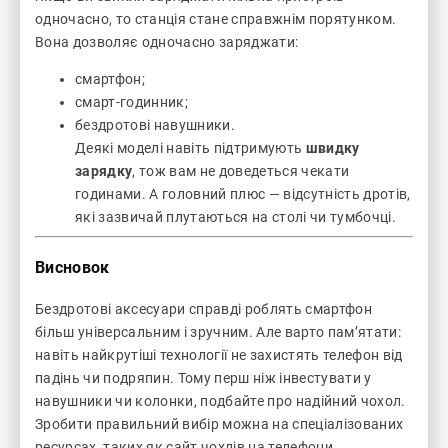
одночасно, то станція стане справжнім порятунком.
Вона дозволяє одночасно заряджати:
смартфон;
смарт-годинник;
бездротові навушники.
Деякі моделі навіть підтримують
швидку
зарядку
, тож вам не доведеться чекати
годинами. А головний плюс — відсутність дротів,
які зазвичай плутаються на столі чи тумбочці.
Висновок
Бездротові аксесуари справді роблять смартфон
більш універсальним і зручним. Але варто пам’ятати:
навіть найкрутіші технології не захистять телефон від
падінь чи подряпин. Тому перш ніж інвестувати у
навушники чи колонки, подбайте про надійний чохол.
Зробити правильний вибір можна на спеціалізованих
ресурсах, таких як
сайт чохлів на телефони
.