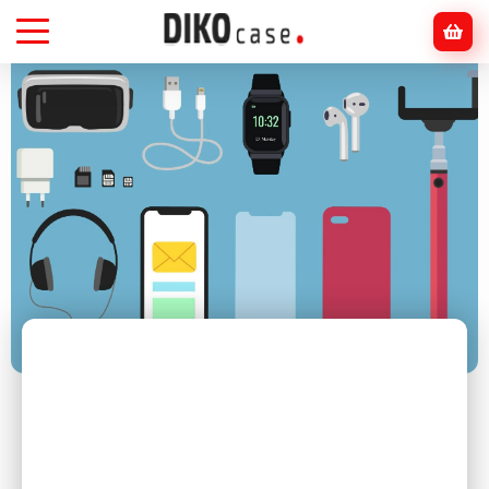
Головна
Блог
Смартфони
Смартфон і бездротові аксесуари: що
реально зручно