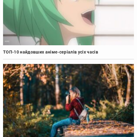
ТОП-10 найдовших аніме-серіалів усіх часів