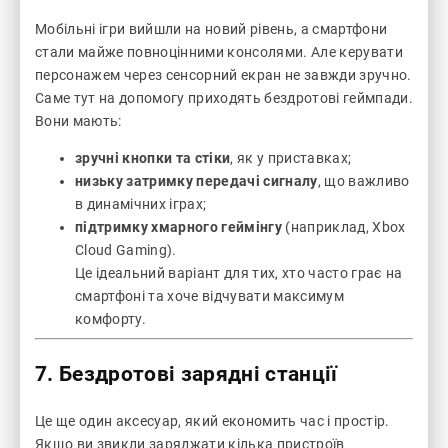
Мобільні ігри вийшли на новий рівень, а смартфони
стали майже повноцінними консолями. Але керувати
персонажем через сенсорний екран не завжди зручно.
Саме тут на допомогу приходять бездротові геймпади.
Вони мають:
зручні кнопки та стіки
, як у приставках;
низьку затримку передачі сигналу
, що важливо
в динамічних іграх;
підтримку хмарного геймінгу
(наприклад, Xbox
Cloud Gaming).
Це ідеальний варіант для тих, хто часто грає на
смартфоні та хоче відчувати максимум
комфорту.
7. Бездротові зарядні станції
Це ще один аксесуар, який економить час і простір.
Якщо ви звикли заряджати кілька пристроїв