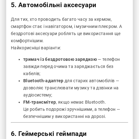
5. Автомобільні аксесуари
Для тих, хто проводить багато часу за кермом,
смартфон стає і навігатором, і музичним плеєром. А
бездротові аксесуари роблять це використання ще
комфортнішим.
Найкорисніші варіанти:
тримач із бездротовою зарядкою
— телефон
завжди перед очима та заряджається без
кабелів;
Bluetooth-адаптер
для старих автомобілів —
дозволяє транслювати музику та дзвінки на
аудіосистему;
FM-трансмітер
, якщо немає Bluetooth.
Це робить подорожі зручнішими, а телефон —
безпечнішим у використанні на дорозі.
6. Геймерські геймпади