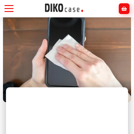
Головна
Блог
Смартфони
Як правильно чистити екран телефону:
безпечні способи догляду за дисплеєм смартфона