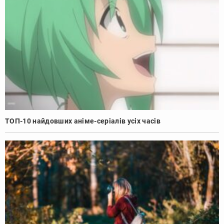
ТОП-10 найдовших аніме-серіалів усіх часів