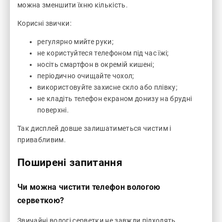
можна зменшити їхню кількість.
Корисні звички:
регулярно мийте руки;
не користуйтеся телефоном під час їжі;
носіть смартфон в окремій кишені;
періодично очищайте чохол;
використовуйте захисне скло або плівку;
не кладіть телефон екраном донизу на брудні
поверхні.
Так дисплей довше залишатиметься чистим і
привабливим.
Поширені запитання
Чи можна чистити телефон вологою
серветкою?
Звичайні вологі серветки не завжди підходять,