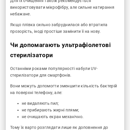
Для їх очищення також рекомендується
використовувати мікрофібру, але сильне натирання
небажане.
Якщо плівка сильно забруднилася або втратила
прозорість, іноді простіше замінити її на нову.
Чи допомагають ультрафіолетові
стерилізатори
Останніми роками популярності набули UV-
стерилізатори для смартфонів.
Вони можуть допомогти зменшити кількість бактерій
на поверхні телефону, але:
не видаляють пил;
не прибирають жирні плями;
не очищають екран механічно.
Тому їх варто розглядати лише як доповнення до