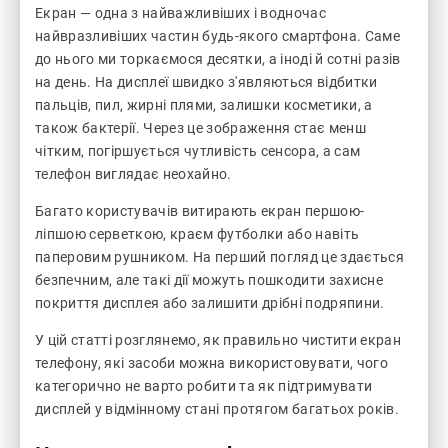
Екран — одна з найважливіших і водночас
найвразливіших частин будь-якого смартфона. Саме
до нього ми торкаємося десятки, а іноді й сотні разів
на день. На дисплеї швидко з'являються відбитки
пальців, пил, жирні плями, залишки косметики, а
також бактерії. Через це зображення стає менш
чітким, погіршується чутливість сенсора, а сам
телефон виглядає неохайно.
Багато користувачів витирають екран першою-
ліпшою серветкою, краєм футболки або навіть
паперовим рушником. На перший погляд це здається
безпечним, але такі дії можуть пошкодити захисне
покриття дисплея або залишити дрібні подряпини.
У цій статті розглянемо, як правильно чистити екран
телефону, які засоби можна використовувати, чого
категорично не варто робити та як підтримувати
дисплей у відмінному стані протягом багатьох років.