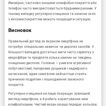
Ймовірно, частково зношене олеофобне покриття або
телефон часто використовується брудними руками. У
такому випадку регулярне очищення та захисне скло
з якісним покриттям можуть покращити ситуацію.
Висновок
Правильний догляд за екраном смартфона не
потребує спеціальних навичок чи дорогих засобів. У
більшості випадків достатньо мати чисту серветку з
мікрофібри та приділяти кілька хвилин на тиждень
очищенню дисплея. Головне — уникати агресивної
побутової хімії, паперових рушників і надмірного
натискання, адже саме вони найчастіше стають
причиною подряпин і пошкодження захисного
покриття.
Регулярне очищення не лише покращує зовнішній
вигляд смартфона, а й робить користування ним
комфортнішим. Чистий екран краще передає кольори,