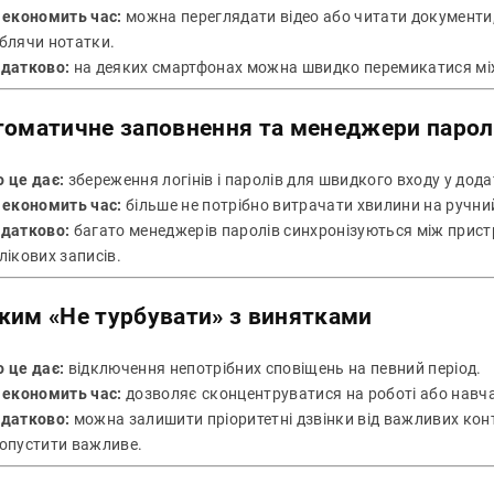
 економить час:
можна переглядати відео або читати документи
блячи нотатки.
датково:
на деяких смартфонах можна швидко перемикатися мі
томатичне заповнення та менеджери парол
 це дає:
збереження логінів і паролів для швидкого входу у дода
 економить час:
більше не потрібно витрачати хвилини на ручний
датково:
багато менеджерів паролів синхронізуються між прист
лікових записів.
жим «Не турбувати» з винятками
 це дає:
відключення непотрібних сповіщень на певний період.
 економить час:
дозволяє сконцентруватися на роботі або навчан
датково:
можна залишити пріоритетні дзвінки від важливих конт
опустити важливе.