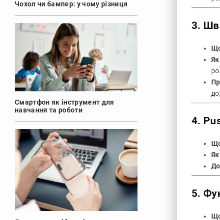
Чохол чи бампер: у чому різниця
3.
Шв
Що
Як
ро
Пр
до
Смартфон як інструмент для
навчання та роботи
4.
Pu
Що
Як
До
5.
Фун
Що