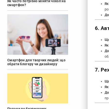
Як часто потрібно міняти чохол на
Як
смартфон?
ро
До
6.
Ав
Що
Як
До
об
Смартфон для творчих людей: що
обрати блогеру чи дизайнеру
7.
Ре
Що
Як
До
пр
Поради по безпечному