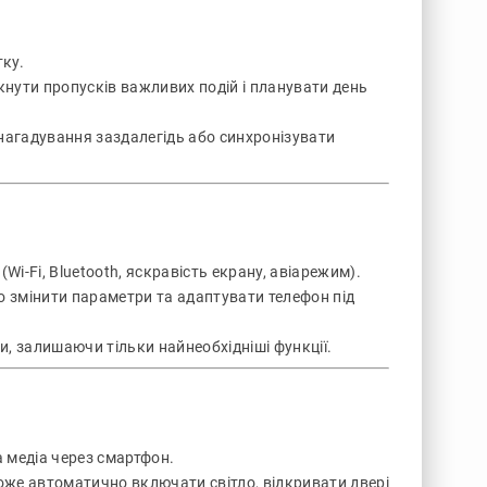
тку.
нути пропусків важливих подій і планувати день
агадування заздалегідь або синхронізувати
i-Fi, Bluetooth, яскравість екрану, авіарежим).
 змінити параметри та адаптувати телефон під
и, залишаючи тільки найнеобхідніші функції.
 медіа через смартфон.
може автоматично включати світло, відкривати двері