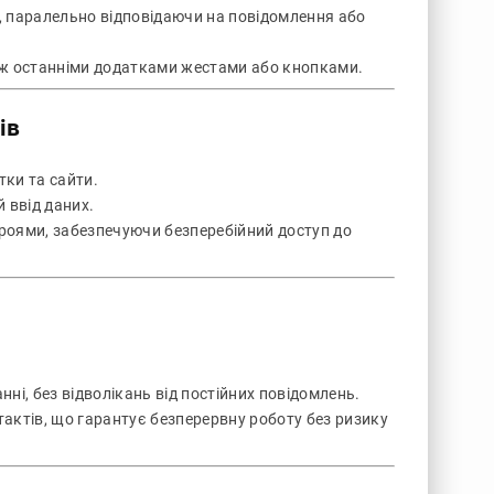
, паралельно відповідаючи на повідомлення або
ж останніми додатками жестами або кнопками.
ів
тки та сайти.
 ввід даних.
роями, забезпечуючи безперебійний доступ до
ні, без відволікань від постійних повідомлень.
актів, що гарантує безперервну роботу без ризику