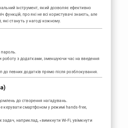
ональний інструмент, який дозволяє ефективно
 функцій, про які не всі користувачі знають, але
 які стануть у нагоді кожному.
 пароль.
и роботу з додатками, зменшуючи час на введення
 до певних додатків прямо після розблокування.
a)
ідомлень до створення нагадувань.
 керувати смартфоном у режимі hands-free,
 задач, наприклад, «вимкнути Wi-Fi, увімкнути