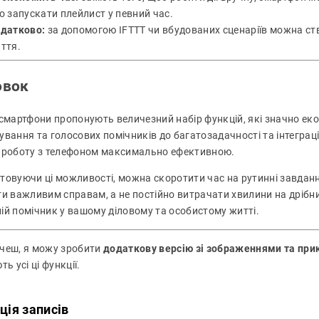
о запускати плейлист у певний час.
датково:
за допомогою IFTTT чи вбудованих сценаріїв можна ст
ття.
овок
 смартфони пропонують величезний набір функцій, які значно ек
ування та голосових помічників до багатозадачності та інтегра
 роботу з телефоном максимально ефективною.
товуючи ці можливості, можна скоротити час на рутинні завданн
ти важливим справам, а не постійно витрачати хвилини на дрібни
ій помічник у вашому діловому та особистому житті.
чеш, я можу зробити
додаткову версію зі зображеннями та пр
ть усі ці функції.
ція записів