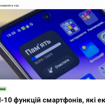
кономлять час
они
-10 функцій смартфонів, які е