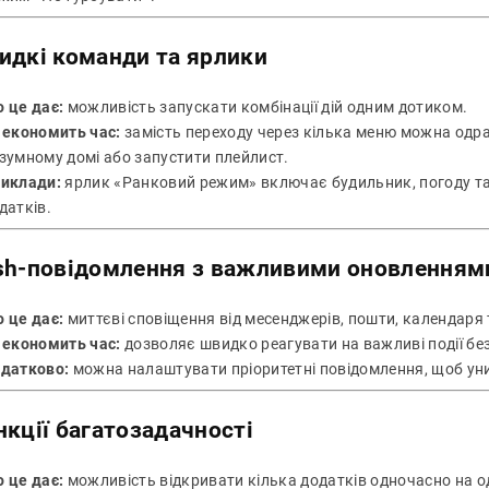
идкі команди та ярлики
 це дає:
можливість запускати комбінації дій одним дотиком.
 економить час:
замість переходу через кілька меню можна одра
зумному домі або запустити плейлист.
иклади:
ярлик «Ранковий режим» включає будильник, погоду та
датків.
sh-повідомлення з важливими оновленням
 це дає:
миттєві сповіщення від месенджерів, пошти, календаря 
 економить час:
дозволяє швидко реагувати на важливі події без
датково:
можна налаштувати пріоритетні повідомлення, щоб уни
кції багатозадачності
 це дає:
можливість відкривати кілька додатків одночасно на одн