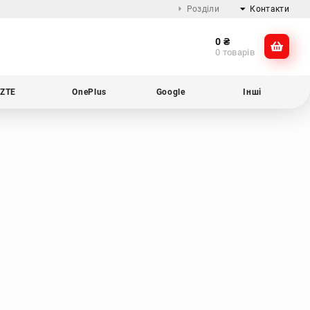
Розділи
Контакти
0
₴
Про компанію
@dikocase
0 товарів
Доставка та оплата
@dikocase
Обмін та повернення
ZTE
OnePlus
Google
Інші
Блог