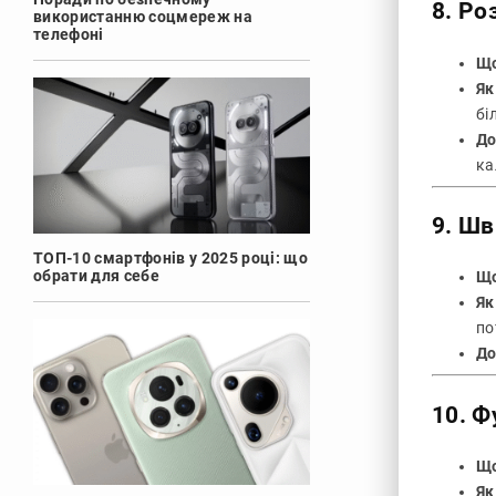
8.
Роз
використанню соцмереж на
телефоні
Що
Як
бі
До
ка
9.
Шв
ТОП-10 смартфонів у 2025 році: що
обрати для себе
Що
Як
по
До
10.
Ф
Що
Як