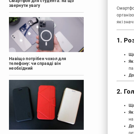
Смартфон для студента: на що
звернути увагу
Смартфо
організо
які знач
1.
Роз
Що
Навіщо потрібен чохол для
Як
телефону: чи справді він
па
необхідний
До
2.
Гол
Що
Як
на
До
ре