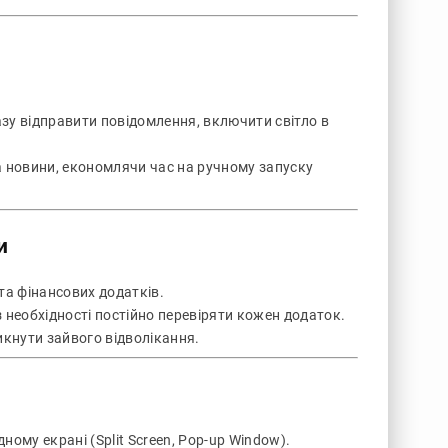
зу відправити повідомлення, включити світло в
 новини, економлячи час на ручному запуску
и
та фінансових додатків.
 необхідності постійно перевіряти кожен додаток.
кнути зайвого відволікання.
ому екрані (Split Screen, Pop-up Window).