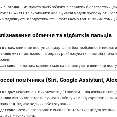
н сьогодні — не просто засіб зв’язку, а справжній багатофункці
вувати життя та економити час. Сучасні моделі пропонують безліч
но підвищують продуктивність. Розглянемо топ-10 таких функцій,
пізнавання обличчя та відбитків пальців
 це дає:
швидкий доступ до смартфона без необхідності вводити
 економить час:
дозволяє одразу розблокувати пристрій і почат
ролів.
датково:
на деяких моделях можна налаштувати швидкий доступ
осові помічники (Siri, Google Assistant, Alex
 це дає:
можливість виконувати дії голосом — від дзвінків і пов
 економить час:
замість ручного набору команд користувач може
приклад, під час водіння або готування.
датково:
можна створювати сценарії автоматизації для рутинних
жим «Не турбувати».