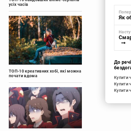
усіх часів
Попер
Як о
Насту
Смар
До реч
бездог
ТОП-10 креативних хобі, які можна
почати вдома
Купити 
Купити ч
Купити ч