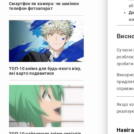
Смартфон як камера: чи замінює
аб
телефон фотоапарат
До
жи
Висн
Сучасні
розблок
зробити
ТОП-10 аніме для будь-якого віку,
які варто подивитися
Викорис
приділя
справжн
Якщо хо
реалізую
Навіга
ТОП-10 найдовших аніме-серіалів