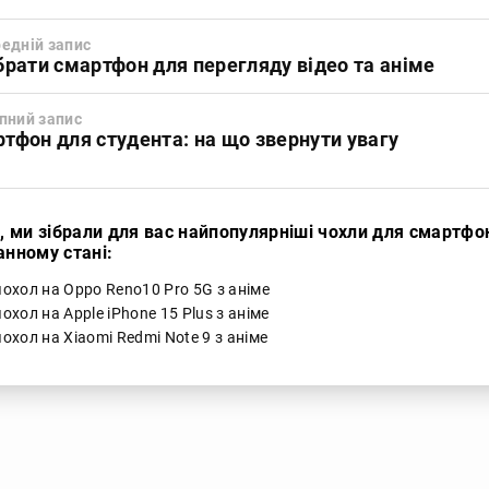
едній запис
брати смартфон для перегляду відео та аніме
пний запис
тфон для студента: на що звернути увагу
і, ми зібрали для вас найпопулярніші чохли для смартфо
анному стані:
чохол на Oppo Reno10 Pro 5G з аніме
охол на Apple iPhone 15 Plus з аніме
охол на Xiaomi Redmi Note 9 з аніме