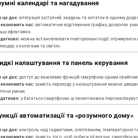
умні календарі та нагадування
 це дає:
інтеграція зустрічей, завдань та нотаток в одному дода
 економить час:
автоматичне відстеження графіку дозволяє уник
льш ефективно.
датково:
можна встановлювати повторювані події, отримувати н
лендар з колегами та сім’єю.
идкі налаштування та панель керування
 це дає:
доступ до важливих функцій смартфона одним свайпом (W
 економить час:
замість переходу у налаштування можна швидко
точні умови.
датково:
у багатьох смартфонах ці панелі можна персоналізуват
ункції автоматизації та «розумного дому»
 це дає:
контроль над гаджетами, освітленням, температурою та
 економить час:
замість того, щоб робити дії вручну, смартфон 