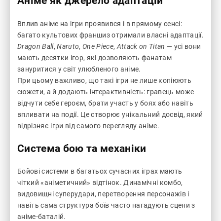
Аніме як джерело адаптацій
Вплив аніме на ігри проявився і в прямому сенсі:
багато культових франшиз отримали власні адаптації.
Dragon Ball
,
Naruto
,
One Piece
,
Attack on Titan
— усі вони
мають десятки ігор, які дозволяють фанатам
зануритися у світ улюбленого аніме.
При цьому важливо, що такі ігри не лише копіюють
сюжети, а й додають інтерактивність: гравець може
відчути себе героєм, брати участь у боях або навіть
впливати на події. Це створює унікальний досвід, який
відрізняє ігри від самого перегляду аніме.
Система бою та механіки
Бойові системи в багатьох сучасних іграх мають
чіткий «аніметичний» відтінок. Динамічні комбо,
видовищні суперудари, перетворення персонажів і
навіть сама структура боїв часто нагадують сцени з
аніме-баталій.