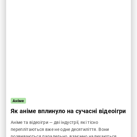
Аніме
Як аніме вплинуло на сучасні відеоігри
Аніме та відеоігри — дві індустрії, які тісно
переплітаються вже не одне десятиліття. Вони
розвиваються паралельно, взаємно надихаються