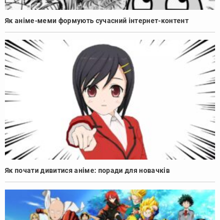
Як аніме-меми формують сучасний інтернет-контент
Як почати дивитися аніме: поради для новачків