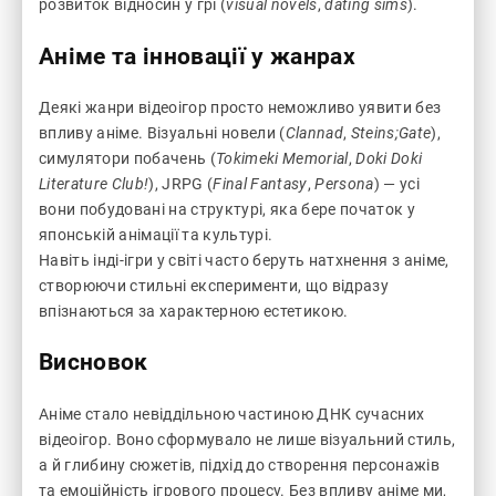
розвиток відносин у грі (
visual novels
,
dating sims
).
Аніме та інновації у жанрах
Деякі жанри відеоігор просто неможливо уявити без
впливу аніме. Візуальні новели (
Clannad
,
Steins;Gate
),
симулятори побачень (
Tokimeki Memorial
,
Doki Doki
Literature Club!
), JRPG (
Final Fantasy
,
Persona
) — усі
вони побудовані на структурі, яка бере початок у
японській анімації та культурі.
Навіть інді-ігри у світі часто беруть натхнення з аніме,
створюючи стильні експерименти, що відразу
впізнаються за характерною естетикою.
Висновок
Аніме стало невіддільною частиною ДНК сучасних
відеоігор. Воно сформувало не лише візуальний стиль,
а й глибину сюжетів, підхід до створення персонажів
та емоційність ігрового процесу. Без впливу аніме ми,