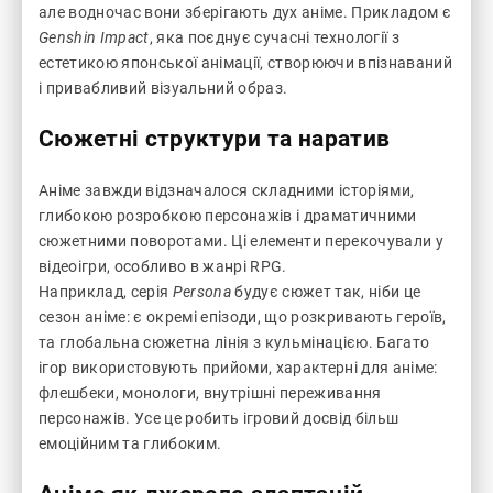
але водночас вони зберігають дух аніме. Прикладом є
Genshin Impact
, яка поєднує сучасні технології з
естетикою японської анімації, створюючи впізнаваний
і привабливий візуальний образ.
Сюжетні структури та наратив
Аніме завжди відзначалося складними історіями,
глибокою розробкою персонажів і драматичними
сюжетними поворотами. Ці елементи перекочували у
відеоігри, особливо в жанрі RPG.
Наприклад, серія
Persona
будує сюжет так, ніби це
сезон аніме: є окремі епізоди, що розкривають героїв,
та глобальна сюжетна лінія з кульмінацією. Багато
ігор використовують прийоми, характерні для аніме:
флешбеки, монологи, внутрішні переживання
персонажів. Усе це робить ігровий досвід більш
емоційним та глибоким.