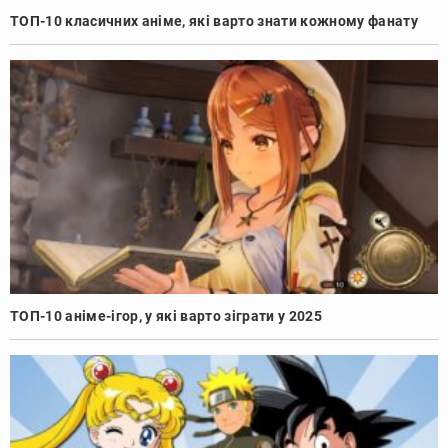
ТОП-10 класичних аніме, які варто знати кожному фанату
ТОП-10 аніме-ігор, у які варто зіграти у 2025