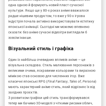
одна одною й формують новий пласт сучасної
культури. Якщо ще у 80-х роках аніме вважалося
радше нішевим продуктом, то вже у 90-х ігрова
індустрія почала активно використовувати естетику
японської анімації. Сьогодні ми можемо впевнено
сказати: без аніме сучасні відеоігри виглядали б
зовсім інакше.
Візуальний стиль і графіка
Один із найбільш очевидних впливів аніме — це
візуальна складова. Стиль малювання персонажів з
великими очима, яскравими кольорами та виразною
мімікою став основою для численних ігор. Вже
класичні японські RPG (
Final Fantasy
,
Tales of
,
Persona
)
мають характерний аніме-стиль, який відрізняє їх від
західних проєктів.
З розвитком графіки цей стиль трансформувався:
тепер ми бачимо 3D-моделі з чіткими рисами облич,