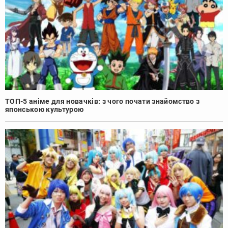
ТОП-5 аніме для новачків: з чого почати знайомство з
японською культурою