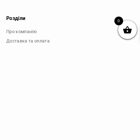
Розділи
0
Про компанію
Доставка та оплата
Обмін та повернення
Блог
Купити чохли з чорного силікону
Купити чохли з термопластику
Купити чохли з прозорого силікону
Аніме чохли - Міста
Купити чохли в м.Київ
Картини на полотні
Картини на полотні у м.Київ