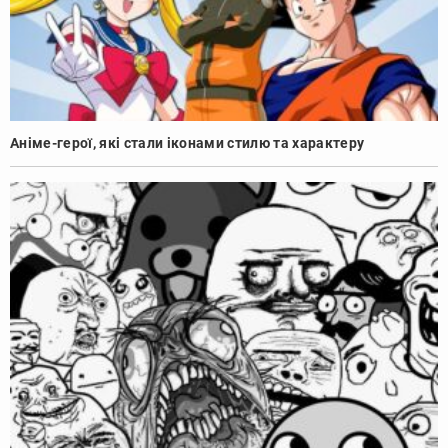
Аніме-герої, які стали іконами стилю та характеру