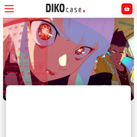
Головна
Блог
Аніме
Як аніме вплинуло на сучасні відеоігри