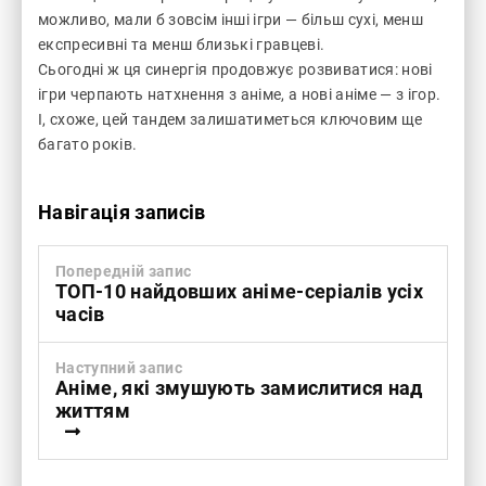
можливо, мали б зовсім інші ігри — більш сухі, менш
експресивні та менш близькі гравцеві.
Сьогодні ж ця синергія продовжує розвиватися: нові
ігри черпають натхнення з аніме, а нові аніме — з ігор.
І, схоже, цей тандем залишатиметься ключовим ще
багато років.
Навігація записів
Попередній запис
ТОП-10 найдовших аніме-серіалів усіх
часів
Наступний запис
Аніме, які змушують замислитися над
життям