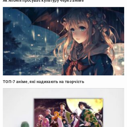
Як Японія просуває культуру через аніме
ТОП-7 аніме, які надихають на творчість