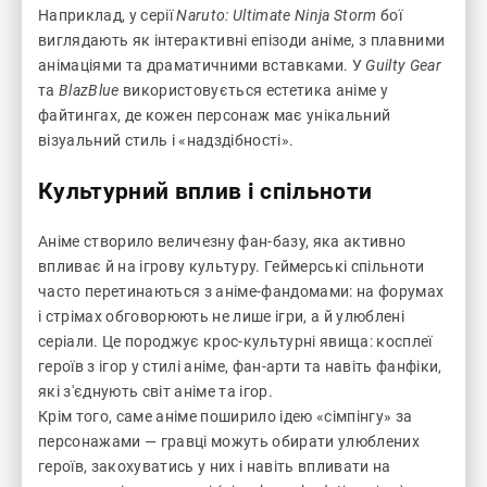
Наприклад, у серії
Naruto: Ultimate Ninja Storm
бої
виглядають як інтерактивні епізоди аніме, з плавними
анімаціями та драматичними вставками. У
Guilty Gear
та
BlazBlue
використовується естетика аніме у
файтингах, де кожен персонаж має унікальний
візуальний стиль і «надздібності».
Культурний вплив і спільноти
Аніме створило величезну фан-базу, яка активно
впливає й на ігрову культуру. Геймерські спільноти
часто перетинаються з аніме-фандомами: на форумах
і стрімах обговорюють не лише ігри, а й улюблені
серіали. Це породжує крос-культурні явища: косплеї
героїв з ігор у стилі аніме, фан-арти та навіть фанфіки,
які з'єднують світ аніме та ігор.
Крім того, саме аніме поширило ідею «сімпінгу» за
персонажами — гравці можуть обирати улюблених
героїв, закохуватись у них і навіть впливати на