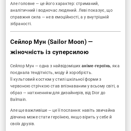
Але головне — це його характер: стриманий,
аналітичний і водночас людяний. Леві показує, що
справжня сила — не в емоційності, а у внутрішній
зібраності.
Сейлор Мун (Sailor Moon)
—
жіночність із суперсилою
Сейлор Мун — одна з найвідоміших
аніме-героїнь
, яка
поєднала тендітність, моду й хоробрість.
Її культовий костюм у стилі шкільної форми з
червоною стрічкою став впізнаваним у всьому світі, а
образ — натхненням для дизайнерів, від Dior до
Balmain.
Але ще важливіше — це її послання: навіть звичайна
дівчина може стати героїнею, якщо вірить у себе й
своїх друзів.