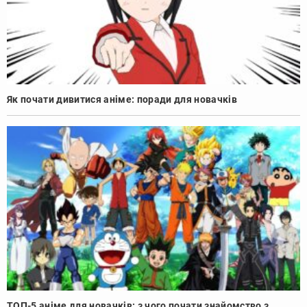
Як почати дивитися аніме: поради для новачків
ТОП-5 аніме для новачків: з чого почати знайомство з