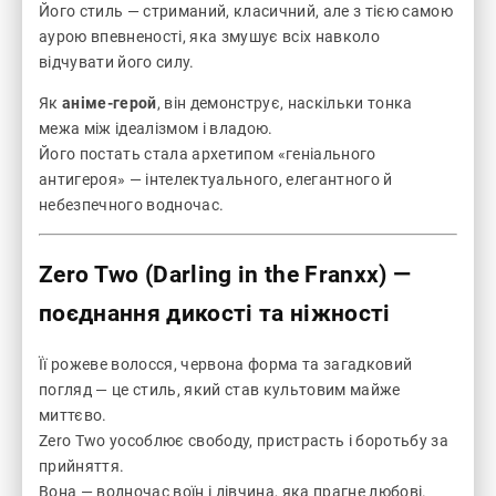
Його стиль — стриманий, класичний, але з тією самою
аурою впевненості, яка змушує всіх навколо
відчувати його силу.
Як
аніме-герой
, він демонструє, наскільки тонка
межа між ідеалізмом і владою.
Його постать стала архетипом «геніального
антигероя» — інтелектуального, елегантного й
небезпечного водночас.
Zero Two (Darling in the Franxx)
—
поєднання дикості та ніжності
Її рожеве волосся, червона форма та загадковий
погляд — це стиль, який став культовим майже
миттєво.
Zero Two уособлює свободу, пристрасть і боротьбу за
прийняття.
Вона — водночас воїн і дівчина, яка прагне любові.