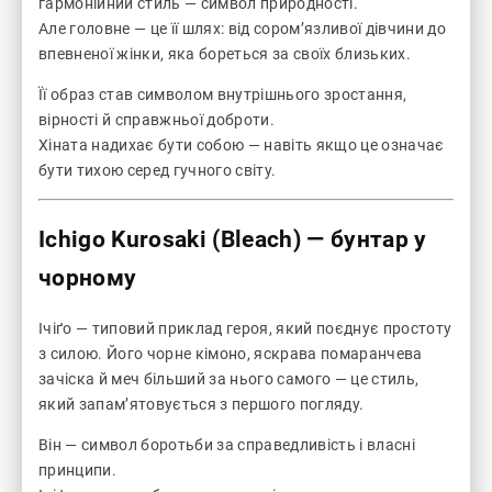
гармонійний стиль — символ природності.
Але головне — це її шлях: від сором’язливої дівчини до
впевненої жінки, яка бореться за своїх близьких.
Її образ став символом внутрішнього зростання,
вірності й справжньої доброти.
Хіната надихає бути собою — навіть якщо це означає
бути тихою серед гучного світу.
Ichigo Kurosaki (Bleach)
— бунтар у
чорному
Ічіґо — типовий приклад героя, який поєднує простоту
з силою. Його чорне кімоно, яскрава помаранчева
зачіска й меч більший за нього самого — це стиль,
який запам’ятовується з першого погляду.
Він — символ боротьби за справедливість і власні
принципи.