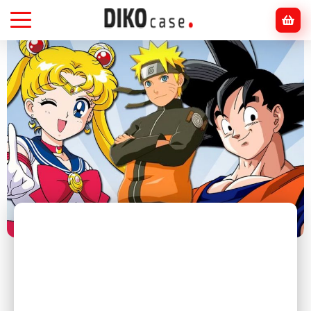
Головна
Блог
Аніме
Аніме-герої, які стали іконами стилю та
характеру