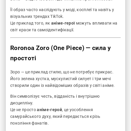
Її образ часто наслідують у моді, косплеї та навіть у
візуальних трендах TikTok.
Це приклад того, як
аніме-герої
можуть впливати на
світ краси та самоідентифікації.
Roronoa Zoro (One Piece)
— сила у
простоті
Зоро — це приклад стилю, що не потребує прикрас.
Його зелена хустка, мускулистий силует і три мечі
створили один із найвідоміших образів у світі аніме.
Він символізує честь, відданість і внутрішню
дисципліну.
Це не просто
аніме-герой
, це уособлення
самурайського духу, який передається крізь
покоління фанатів.