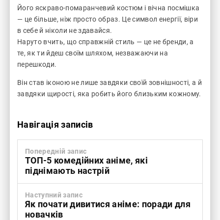
Його яскраво-помаранчевий костюм і вічна посмішка
— це більше, ніж просто образ. Це символ енергії, віри
в себе й ніколи не здавайся.
Наруто вчить, що справжній стиль — це не бренди, а
те, як ти йдеш своїм шляхом, незважаючи на
перешкоди.
Він став іконою не лише завдяки своїй зовнішності, а й
завдяки щирості, яка робить його близьким кожному.
Навігація записів
Попередній запис
ТОП-5 комедійних аніме, які
піднімають настрій
Наступний запис
Як почати дивитися аніме: поради для
новачків