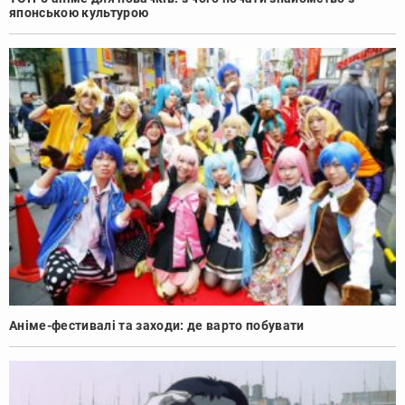
японською культурою
Аніме-фестивалі та заходи: де варто побувати