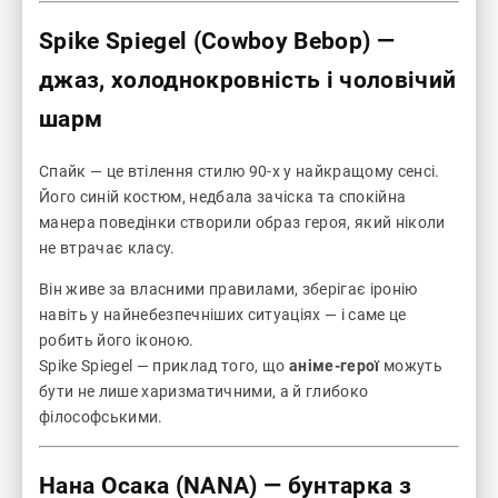
Spike Spiegel (Cowboy Bebop)
—
джаз, холоднокровність і чоловічий
шарм
Спайк — це втілення стилю 90-х у найкращому сенсі.
Його синій костюм, недбала зачіска та спокійна
манера поведінки створили образ героя, який ніколи
не втрачає класу.
Він живе за власними правилами, зберігає іронію
навіть у найнебезпечніших ситуаціях — і саме це
робить його іконою.
Spike Spiegel — приклад того, що
аніме-герої
можуть
бути не лише харизматичними, а й глибоко
філософськими.
Нана Осака (NANA)
— бунтарка з