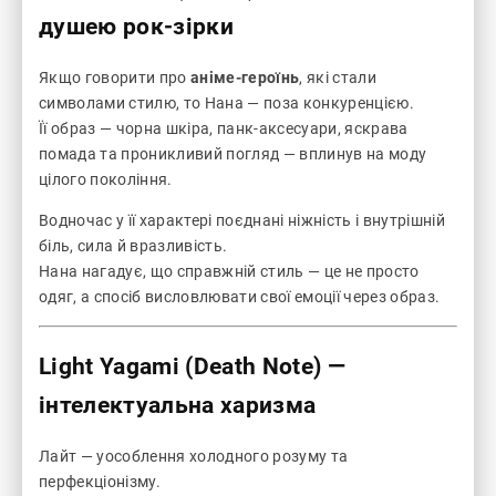
душею рок-зірки
Якщо говорити про
аніме-героїнь
, які стали
символами стилю, то Нана — поза конкуренцією.
Її образ — чорна шкіра, панк-аксесуари, яскрава
помада та проникливий погляд — вплинув на моду
цілого покоління.
Водночас у її характері поєднані ніжність і внутрішній
біль, сила й вразливість.
Нана нагадує, що справжній стиль — це не просто
одяг, а спосіб висловлювати свої емоції через образ.
Light Yagami (Death Note)
—
інтелектуальна харизма
Лайт — уособлення холодного розуму та
перфекціонізму.