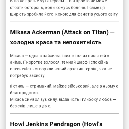
Ічіґо не прагне бути героєм — він просто не може
стояти осторонь, коли комусь боляче. І саме ця
щирість зробила його іконою для фанатів усього світу.
Mikasa Ackerman (Attack on Titan)
—
холодна краса та непохитність
Мікаса — одна з найсильніших жіночих постатей в
аніме. Її коротке волосся, темний шарф і спокійна
впевненість створили новий архетип героїні, яка не
потребує захисту.
Її стиль — стриманий, майже військовий, але в ньому є
благородство.
Мікаса символізує силу, відданість і глибоку любов —
без слів, лише в діях.
Howl Jenkins Pendragon (Howl’s