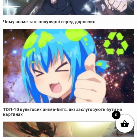
Чому аніме такі популярні серед дорослих
ТОП-10 культових аніме-битв, які заслуговують бути на
картинах
0