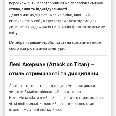
персонажів, які перетворилися на справжні
символи
стилю, сили та індивідуальності
.
Деякі з них надихають нас на зміни, інші — на
впевненість у собі, а треті стали орієнтирами для
дизайнерів, художників і мільйонів фанатів по всьому
світу.
Ми зібрали
аніме-героїв
, які стали іконами не лише
свого жанру, а й цілої культури.
Леві Акерман (Attack on Titan)
—
стиль стриманості та дисципліни
Леві — це не просто солдат, це символ витримки,
чистоти й майже військової елегантності.
Його мінімалістичний стиль — коротке темне волосся,
чіткі лінії в одязі, холодний погляд — давно став
еталоном лаконічної мужності.