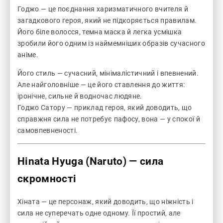
Годжо — це поєднання харизматичного вчителя й
загадкового героя, який не підкоряється правилам.
Його біле волосся, темна маска й легка усмішка
зробили його одним із наймемніших образів сучасного
аніме.
Його стиль — сучасний, мінімалістичний і впевнений.
Але найголовніше — це його ставлення до життя:
іронічне, сильне й водночас людяне.
Годжо Сатору — приклад героя, який доводить, що
справжня сила не потребує пафосу, вона — у спокої й
самовпевненості.
Hinata Hyuga (Naruto)
— сила
скромності
Хіната — це персонаж, який доводить, що ніжність і
сила не суперечать одне одному. Її простий, але