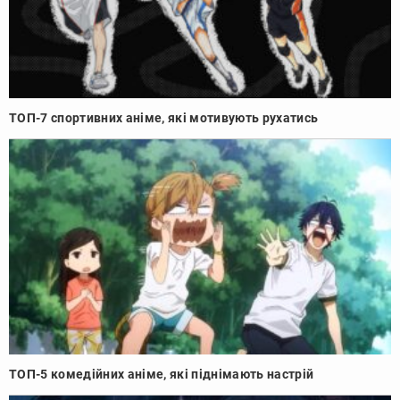
ТОП-7 спортивних аніме, які мотивують рухатись
ТОП-5 комедійних аніме, які піднімають настрій