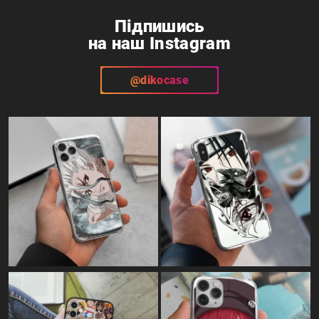
Підпишись
на наш Instagram
@dikocase