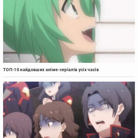
ТОП-10 найдовших аніме-серіалів усіх часів