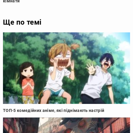
кімнати
Ще по темі
ТОП-5 комедійних аніме, які піднімають настрій