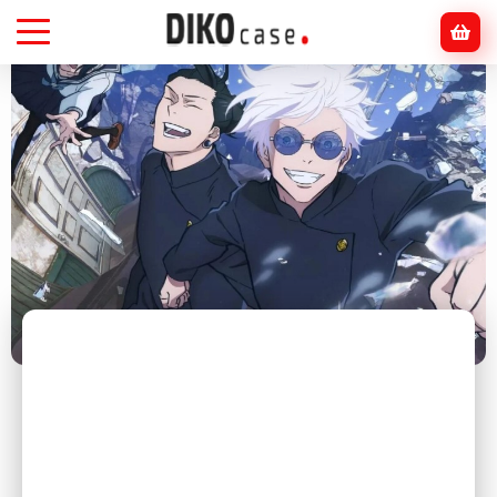
Головна
Блог
Аніме
Чому аніме такі популярні серед дорослих