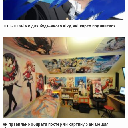
ТОП-10 аніме для будь-якого віку, які варто подивитися
Як правильно обирати постер чи картину з аніме для