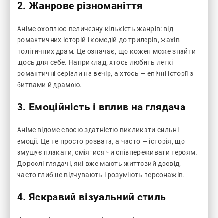
2.
Жанрове різноманіття
Аніме охоплює величезну кількість жанрів: від
романтичних історій і комедій до трилерів, жахів і
політичних драм. Це означає, що кожен може знайти
щось для себе. Наприклад, хтось любить легкі
романтичні серіали на вечір, а хтось — епічні історії з
битвами й драмою.
3.
Емоційність і вплив на глядача
Аніме відоме своєю здатністю викликати сильні
емоції. Це не просто розвага, а часто — історія, що
змушує плакати, сміятися чи співпереживати героям.
Дорослі глядачі, які вже мають життєвий досвід,
часто глибше відчувають і розуміють персонажів.
4.
Яскравий візуальний стиль