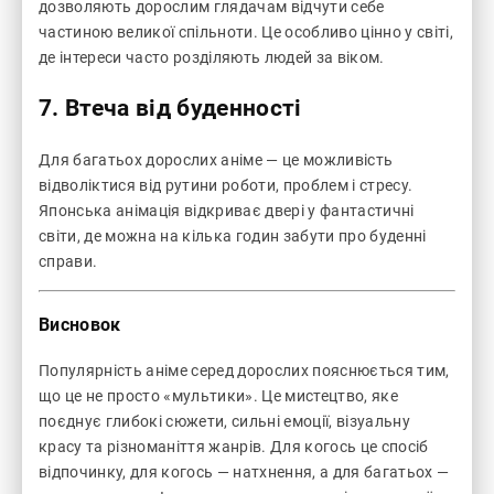
дозволяють дорослим глядачам відчути себе
частиною великої спільноти. Це особливо цінно у світі,
де інтереси часто розділяють людей за віком.
7.
Втеча від буденності
Для багатьох дорослих аніме — це можливість
відволіктися від рутини роботи, проблем і стресу.
Японська анімація відкриває двері у фантастичні
світи, де можна на кілька годин забути про буденні
справи.
Висновок
Популярність аніме серед дорослих пояснюється тим,
що це не просто «мультики». Це мистецтво, яке
поєднує глибокі сюжети, сильні емоції, візуальну
красу та різноманіття жанрів. Для когось це спосіб
відпочинку, для когось — натхнення, а для багатьох —