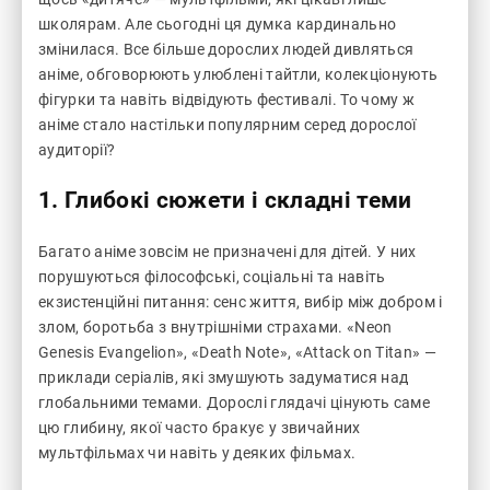
школярам. Але сьогодні ця думка кардинально
змінилася. Все більше дорослих людей дивляться
аніме, обговорюють улюблені тайтли, колекціонують
фігурки та навіть відвідують фестивалі. То чому ж
аніме стало настільки популярним серед дорослої
аудиторії?
1.
Глибокі сюжети і складні теми
Багато аніме зовсім не призначені для дітей. У них
порушуються філософські, соціальні та навіть
екзистенційні питання: сенс життя, вибір між добром і
злом, боротьба з внутрішніми страхами. «Neon
Genesis Evangelion», «Death Note», «Attack on Titan» —
приклади серіалів, які змушують задуматися над
глобальними темами. Дорослі глядачі цінують саме
цю глибину, якої часто бракує у звичайних
мультфільмах чи навіть у деяких фільмах.