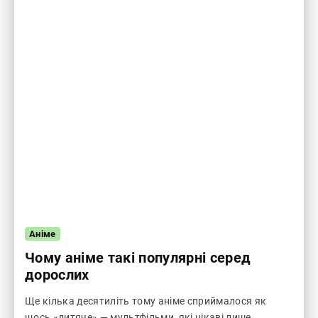
Аніме
Чому аніме такі популярні серед
дорослих
Ще кілька десятиліть тому аніме сприймалося як
щось «дитяче» — мультфільми, які цікаві лише