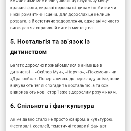
Кожне аніме має свою унікальну візуальну мову:
красиві фони, виразні персонажі, динамічні битви чи
ніжні романтичні сцени. Для дорослих це не лише
розвага, а й естетичне задоволення, адже аніме часто
виглядає як справжній витвір мистецтва.
5.
Ностальгія та зв’язок із
дитинством
Багато дорослих познайомилися з аніме ще в
дитинстві — «Сейлор Мун», «Наруто», «Покемони» чи
«Драгонбол». Повертаючись до перегляду аніме, вони
відчувають теплі спогади та ностальгію, а також
відкривають нові історії вже з дорослим розумінням.
6.
Спільнота і фан-культура
Аніме давно стало не просто жанром, а культурою.
Фестивалі, косплей, тематичні товари й фан-арт