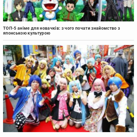
ТОП-5 аніме для новачків: з чого почати знайомство з
японською культурою