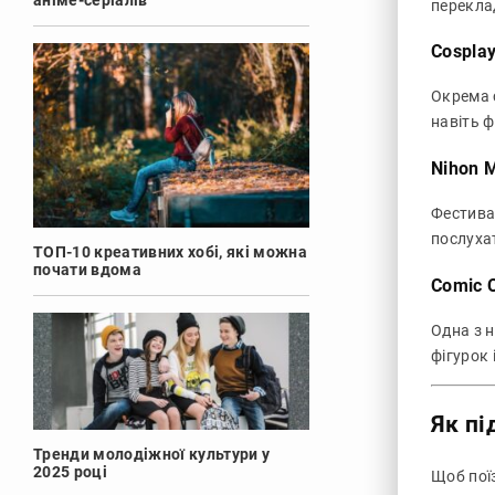
аніме-серіалів
перекла
Cosplay
Окрема с
навіть ф
Nihon M
Фестива
послухат
ТОП-10 креативних хобі, які можна
почати вдома
Comic C
Одна з н
фігурок
Як пі
Тренди молодіжної культури у
2025 році
Щоб пої