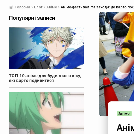
Головна
Блог
Аніме
Аніме-фестивалі та заходи: де варто по
Популярні записи
ТОП-10 аніме для будь-якого віку,
які варто подивитися
Аніме
Ані