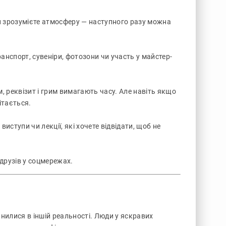
и зрозумієте атмосферу — наступного разу можна
анспорт, сувеніри, фотозони чи участь у майстер-
, реквізит і грим вимагають часу. Але навіть якщо
ітається.
иступи чи лекції, які хочете відвідати, щоб не
 друзів у соцмережах.
нилися в іншій реальності. Люди у яскравих