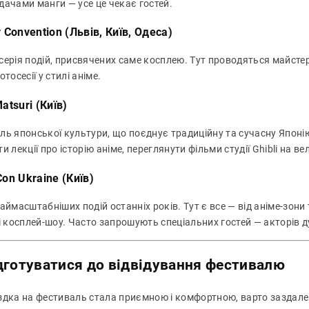
дачами манги — усе це чекає гостей.
 Convention (Львів, Київ, Одеса)
ерія подій, присвячених саме косплею. Тут проводяться майстер-к
отосесії у стилі аніме.
atsuri (Київ)
ль японської культури, що поєднує традиційну та сучасну Японі
и лекції про історію аніме, переглянути фільми студії Ghibli на в
on Ukraine (Київ)
аймасштабніших подій останніх років. Тут є все — від аніме-зони
 і косплей-шоу. Часто запрошують спеціальних гостей — акторів 
дготуватися до відвідування фестивалю
здка на фестиваль стала приємною і комфортною, варто заздалег