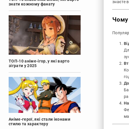
знаєте в
знати кожному фанату
Чому
Популяр
Ві
Дл
зу
ТОП-10 аніме-ігор, у які варто
Вт
зіграти у 2025
Ко
го
До
Ба
ра
На
Фе
ма
Аніме-герої, які стали іконами
стилю та характеру