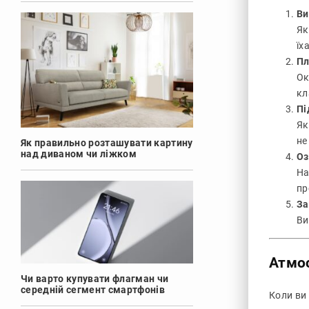
Ви
Як
їх
Пл
Ок
кл
Пі
Як
не
Як правильно розташувати картину
над диваном чи ліжком
Оз
На
пр
За
Ви
Атмос
Чи варто купувати флагман чи
середній сегмент смартфонів
Коли ви