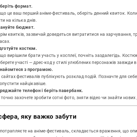
беріть формат.
що це ваш перший аніме-фестиваль, оберіть денний квиток. Кол
ати на кілька днів.
ануйте бюджет.
рім квитків, зазвичай доведеться витратитися на харчування, тр
асах.
дготуйте костюм.
що вирішили брати участь у косплеї, почніть заздалегідь. Костюм
 берете участі — дрес-код у стилі улюблених персонажів завжди в
найомтеся з програмою.
 сайтах фестивалів публікують розклад подій. Позначте для себе в
опустити найцікавіше.
ряджайте телефон і беріть павербанк.
 точно захочете зробити сотні фото, зняти відео чи знайти нових
фера, яку важко забути
 потрапляєте на аніме-фестиваль, складається враження, що опи