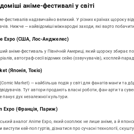
доміші аніме-фестивалі у світі
ме-фестивалів надзвичайно великий. У різних країнах щороку від
ачів. Нижче — найвідоміші міжнародні заходи, які варто побачити 
me Expo (США, Лос-Анджелес)
ий аніме-фестиваль у Північній Америці, який щороку збирає по
ріалів, автограф-сесії відомих сейю (озвучувачів), косплей-пара
ket (Японія, Токіо)
(Comic Market) — найбільша подія у світі для фанатів манги та дōдз
ідвідувачів. Тут автори продають власні роботи, фан-арти та су
е панує дух незалежної культури.
an Expo (Франція, Париж)
ький аналог Anime Expo, який охоплює не лише аніме, а й японсь
 виступи кей-поп гуртів, дізнатися про сучасні технології, скушт