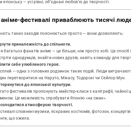
и японську — усі рівні, об’єднані любов’ю до творчості.
 аніме-фестивалі приваблюють тисячі люд
ність таких заходів пояснюється просто — вони дозволяють:
дчути приналежність до спільноти.
я багатьох фанатів аніме — це більше, ніж просто хобі. Це спосі
стріти однодумців, знайти нових друзів, навіть команду для твор
ілити себе улюбленого героя.
сплей — одна з головних родзинок таких подій. Люди витрачають
дин перетворитися на Наруто, Мікасу, Тодорокі чи Сейлор Мун.
торкнутися до японської культури.
гато фестивалів пропонують майстер-класи з каліграфії, чайної це
меном. Це можливість спробувати Японію «на смак».
солодитися атмосферою творчості.
стивалі сповнені музики, яскравих костюмів, фотозон, концертів
нги, що ожила.