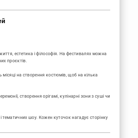
ей
б життя, естетика і філософія. На фестивалях можна
чих проєктів.
 місяці на створення костюмів, щоб на кілька
ремонії, створення орігамі, кулінарні зони з суші чи
 і тематичних шоу. Кожен куточок нагадує сторінку