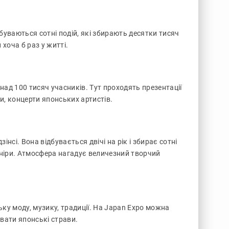
буваються сотні подій, які збирають десятки тисяч
хоча б раз у житті.
над 100 тисяч учасників. Тут проходять презентації
ди, концерти японських артистів.
інсі. Вона відбувається двічі на рік і збирає сотні
веніри. Атмосфера нагадує величезний творчий
ку моду, музику, традиції. На Japan Expo можна
увати японські страви.