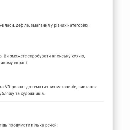
ласи, дефіле, змагання у різних категоріях і
ю. Ви зможете спробувати японську кухню,
еликому екрані.
 та VR-розваг до тематичних магазинів, виставок
дубляжу та художників.
ідь продумати кілька речей: