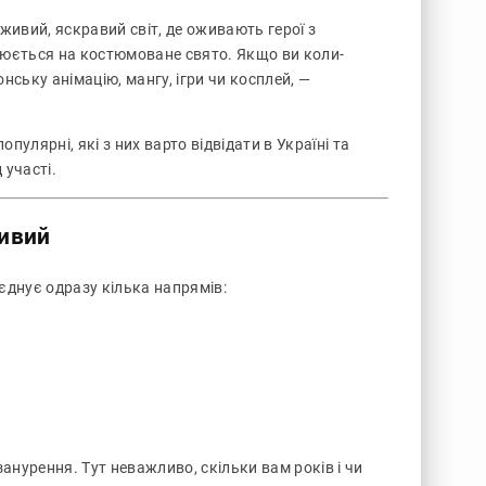
живий, яскравий світ, де оживають герої з
орюється на костюмоване свято. Якщо ви коли-
ську анімацію, мангу, ігри чи косплей, —
опулярні, які з них варто відвідати в Україні та
 участі.
ливий
єднує одразу кілька напрямів:
анурення. Тут неважливо, скільки вам років і чи