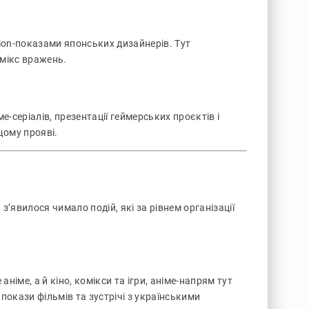
ion-показами японських дизайнерів. Тут
мікс вражень.
ме-серіалів, презентації геймерських проєктів і
щому прояві.
з’явилося чимало подій, які за рівнем організації
іме, а й кіно, комікси та ігри, аніме-напрям тут
окази фільмів та зустрічі з українськими