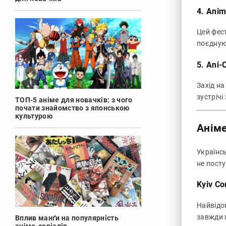
4. Anim
Цей фес
поєдную
5. Ani
Захід на
зустрічі
ТОП-5 аніме для новачків: з чого
почати знайомство з японською
культурою
Аніме
Українсь
не пост
Kyiv Co
Найвідом
завжди 
Вплив манґи на популярність