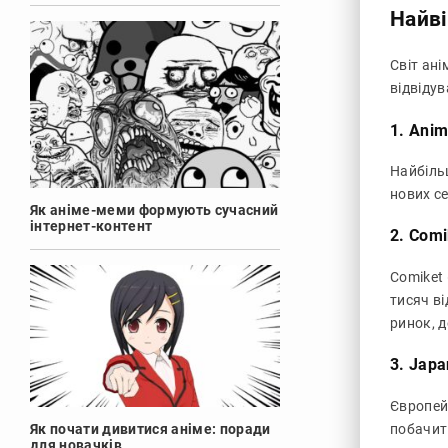
Найві
Світ ані
відвідув
1. Ani
Найбільш
нових се
Як аніме-меми формують сучасний
інтернет-контент
2. Comi
Comiket 
тисяч в
ринок, д
3. Jap
Європейс
побачити
Як почати дивитися аніме: поради
для новачків