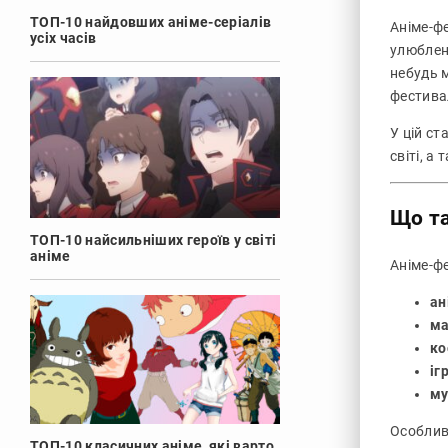
ТОП-10 найдовших аніме-серіалів
Аніме-фе
усіх часів
улюблен
небудь 
фестива
У цій ст
світі, а
Що та
ТОП-10 найсильніших героїв у світі
аніме
Аніме-фе
ан
ма
ко
іг
му
Особливі
ТОП-10 класичних аніме, які варто