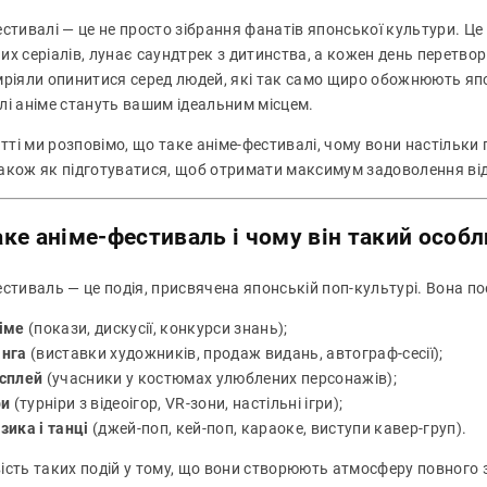
стивалі — це не просто зібрання фанатів японської культури. Це 
их серіалів, лунає саундтрек з дитинства, а кожен день перетв
мріяли опинитися серед людей, які так само щиро обожнюють япон
лі аніме стануть вашим ідеальним місцем.
атті ми розповімо, що таке аніме-фестивалі, чому вони настільки п
 також як підготуватися, щоб отримати максимум задоволення від
ке аніме-фестиваль і чому він такий особ
стиваль — це подія, присвячена японській поп-культурі. Вона по
іме
(покази, дискусії, конкурси знань);
нга
(виставки художників, продаж видань, автограф-сесії);
сплей
(учасники у костюмах улюблених персонажів);
ри
(турніри з відеоігор, VR-зони, настільні ігри);
зика і танці
(джей-поп, кей-поп, караоке, виступи кавер-груп).
сть таких подій у тому, що вони створюють атмосферу повного з