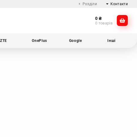
Розділи
Контакти
0
₴
Про компанію
@dikocase
0 товарів
Доставка та оплата
@dikocase
Обмін та повернення
ZTE
OnePlus
Google
Інші
Блог