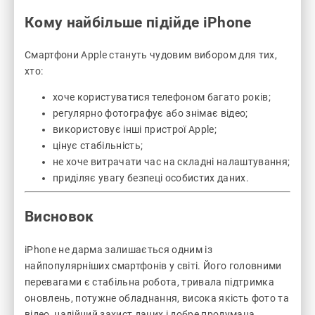
Кому найбільше підійде iPhone
Смартфони Apple стануть чудовим вибором для тих,
хто:
хоче користуватися телефоном багато років;
регулярно фотографує або знімає відео;
використовує інші пристрої Apple;
цінує стабільність;
не хоче витрачати час на складні налаштування;
приділяє увагу безпеці особистих даних.
Висновок
iPhone не дарма залишається одним із
найпопулярніших смартфонів у світі. Його головними
перевагами є стабільна робота, тривала підтримка
оновлень, потужне обладнання, висока якість фото та
відео, надійний захист даних і добре продумана