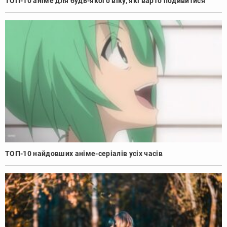
ТОП-10 аніме для будь-якого віку, які варто подивитися
ТОП-10 найдовших аніме-серіалів усіх часів