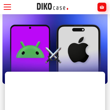
Головна
Блог
Смартфони
Переваги iPhone перед Android: чому
смартфони Apple залишаються популярними