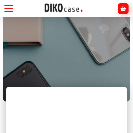
Головна
Блог
Смартфони
Android чи iPhone: що краще у 2026 році та
який смартфон обрати?