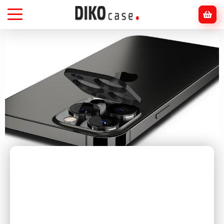
Головна
Блог
Смартфони
Смартфон і безпека: чому варто захищати
камеру та корпус