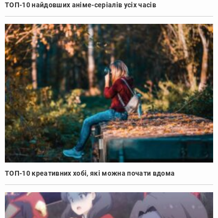
ТОП-10 найдовших аніме-серіалів усіх часів
ТОП-10 креативних хобі, які можна почати вдома