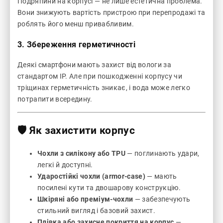
Подряпини на корпусі — не лише естетична проблема.
Вони знижують вартість пристрою при перепродажі та
роблять його менш привабливим.
3.
Збереження герметичності
Деякі смартфони мають захист від вологи за
стандартом IP. Але при пошкодженні корпусу чи
тріщинах герметичність зникає, і вода може легко
потрапити всередину.
🛡️ Як захистити корпус
Чохли з силікону або TPU
— поглинають удари,
легкі й доступні.
Ударостійкі чохли (armor-case)
— мають
посилені кути та двошарову конструкцію.
Шкіряні або преміум-чохли
— забезпечують
стильний вигляд і базовий захист.
Плівка або захисне покриття на корпус
—