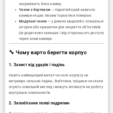
закривають блок камер.
Чохли з бортиком
— піднятий край навколо
камери не дає лінзам торкатися поверхні.
Модульні чохли
— у деяких моделей є спеціальні
шторки або кришечки для закриття об’єктивів.
Це додатково захищає і від стороннього доступу
через злам камери.
🔧 Чому варто берегти корпус
1.
Захист від ударів і падінь
Навіть найміцніший метал чи скло корпусу не
витримує сильних падінь. Вм’ятини, тріщини чи сколи
псують зовнішній вигляд і можуть вплинути на роботу
внутрішніх компонентів.
2.
Запобігання появі подряпин