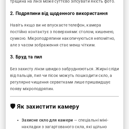
тріщина на лінзі може суттєво зіпсувати якість фото.
2.
Подряпини від щоденного використання
Навіть якщо ви не впускаєте телефон, камера
постійно контактує з поверхнями: столом, кишенею,
сумкою. Мікроподряпини накопичуються непомітно,
але з часом зображення стає менш чітким.
3.
Бруд та пил
Без захисту лінзи швидко забруднюються. Жирні сліди
від пальців, пил чи пісок можуть пошкодити скло, а
регулярне чищення серветками лише пришвидшує
появу мікроподряпин.
🛡️ Як захистити камеру
Захисне скло для камери
— спеціальні міні-
накладки з загартованого скла, які щільно