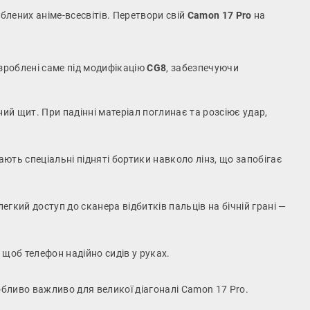
блених аніме-всесвітів. Перетвори свій
Camon 17 Pro
на
зроблені саме під модифікацію
CG8
, забезпечуючи
й щит. При падінні матеріал поглинає та розсіює удар,
ють спеціальні підняті бортики навколо лінз, що запобігає
легкий доступ до сканера відбитків пальців на бічній грані —
щоб телефон надійно сидів у руках.
бливо важливо для великої діагоналі Camon 17 Pro.