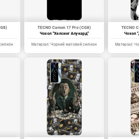
CG8)
TECNO Camon 17 Pro (CG8)
TECNO C
Чохол "Хелсинг Алукард"
Чохол "
силікон
Матеріал:
Чорний матовий силікон
Матеріал:
Чо