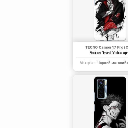
Синя в’язниця
Скейт: Безкінечність
Токійські месники
Ця фарфорова
лялечка закохалася
TECNO Camon 17 Pro (
Чохол "Ітачі Учіха ар
Матеріал:
Чорний матовий 