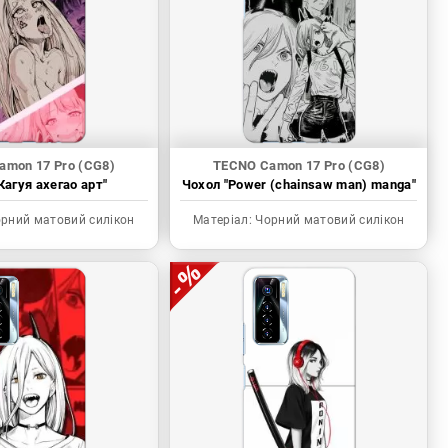
amon 17 Pro (CG8)
TECNO Camon 17 Pro (CG8)
Кагуя ахегао арт"
Чохол "Power (chainsaw man) manga"
рний матовий силікон
Матеріал:
Чорний матовий силікон