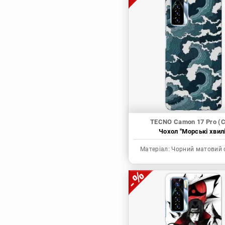
Магічна битва
Мисливець х
Мисливець
Моя академія героїв
Наруто
Неймовірні пригоди
ДжоДжо
П'ять наречених
Патріот Моріарті
TECNO Camon 17 Pro (
Чохол "Морські хвилі
Повелитель
Реінкарнація
Матеріал:
Чорний матовий 
безробітного: Історія
про пригоди в
іншому світі
Родина Шпигунів
Сага про Вінланд
Сворд Арт Онлайн