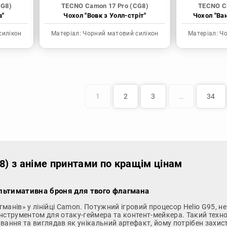
CG8)
TECNO Camon 17 Pro (CG8)
TECNO C
в"
Чохол "Вовк з Уолл-стріт"
Чохол "Ва
силікон
Матеріал:
Чорний матовий силікон
Матеріал:
Чо
1
2
3
…
34
) з аніме принтами по кращім цінам
Ультимативна броня для твого флагмана
манів» у лінійці Camon. Потужний ігровий процесор Helio G95, не
інструментом для отаку-геймера та контент-мейкера. Такий техно
вання та виглядав як унікальний артефакт, йому потрібен захист 