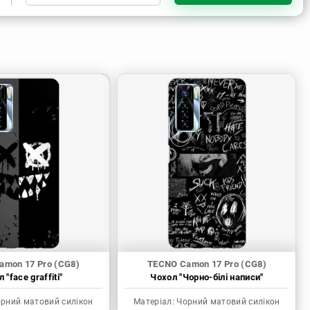
Чорний матовий силікон
Прозорий силікон
amon 17 Pro (CG8)
TECNO Camon 17 Pro (CG8)
 "face graffiti"
Чохол "Чорно-білі написи"
рний матовий силікон
Матеріал:
Чорний матовий силікон