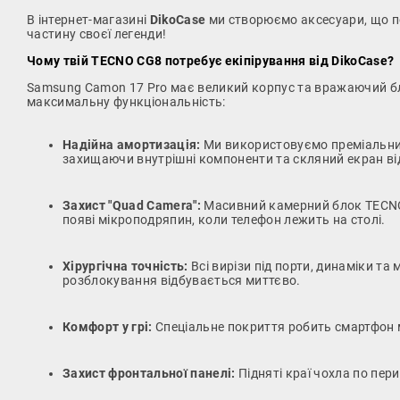
В інтернет-магазині
DikoCase
ми створюємо аксесуари, що поє
частину своєї легенди!
Чому твій TECNO CG8 потребує екіпірування від DikoCase?
Samsung Camon 17 Pro має великий корпус та вражаючий бл
максимальну функціональність:
Надійна амортизація:
Ми використовуємо преміальний 
захищаючи внутрішні компоненти та скляний екран в
Захист "Quad Camera":
Масивний камерний блок TECNO C
появі мікроподряпин, коли телефон лежить на столі.
Хірургічна точність:
Всі вирізи під порти, динаміки та
розблокування відбувається миттєво.
Комфорт у грі:
Спеціальне покриття робить смартфон м
Захист фронтальної панелі:
Підняті краї чохла по пер