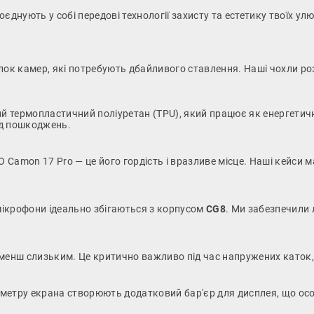
днують у собі передові технології захисту та естетику твоїх улю
ок камер, які потребують дбайливого ставлення. Наші чохли ро
термопластичний поліуретан (TPU), який працює як енергетични
ід пошкоджень.
amon 17 Pro — це його гордість і вразливе місце. Наші кейси ма
 мікрофони ідеально збігаються з корпусом
CG8
. Ми забезпечили 
енш слизьким. Це критично важливо під час напружених каток, 
иметру екрана створюють додатковий бар'єр для дисплея, що осо