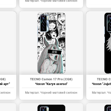
Матеріал:
Чорний матовий силікон
CG8)
TECNO Camon 17 Pro (CG8)
TECNO C
ий арт"
Чохол "Кагуя ахегао"
Чохол "Juju
силікон
Матеріал:
Чорний матовий силікон
Матеріал:
Чо