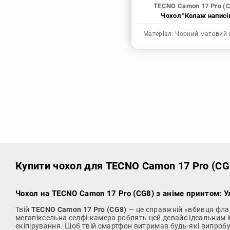
TECNO Camon 17 Pro (
Чохол "Колаж написі
Матеріал:
Чорний матовий 
Купити чохол
для TECNO Camon 17 Pro (CG8
Чохол на TECNO Camon 17 Pro (CG8) з аніме принтом: 
Твій
TECNO Camon 17 Pro (CG8)
— це справжній «вбивця флаг
мегапіксельна селфі-камера роблять цей девайс ідеальним 
екіпірування. Щоб твій смартфон витримав будь-які випробу