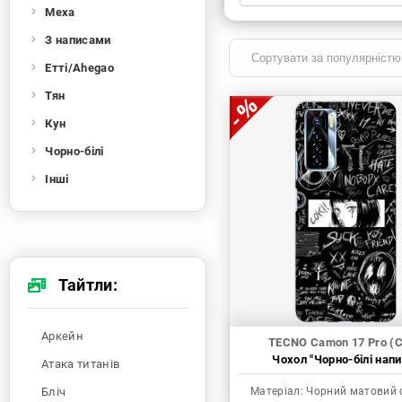
Меха
Xiaomi
Samsung
Apple
Huawei
З написами
Oppo
Realme
TECNO
ZTE
Етті/Ahegao
OnePlus
Google
Doogee
Тян
Infinix
Sony
Motorola
Кун
Чорно-білі
Інші
Тайтли:
Аркейн
TECNO Camon 17 Pro (
Чохол "Чорно-білі напи
Атака титанів
Бліч
Матеріал:
Чорний матовий 