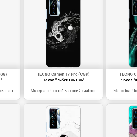
CG8)
TECNO Camon 17 Pro (CG8)
TECNO C
"
Чохол "Рибки Інь Янь"
Чохол "К
силікон
Матеріал:
Чорний матовий силікон
Матеріал:
Чо