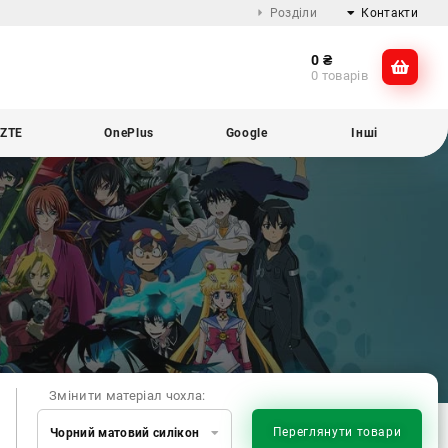
Розділи
Контакти
0
₴
Про компанію
@dikocase
0 товарів
Доставка та оплата
@dikocase
Обмін та повернення
ZTE
OnePlus
Google
Інші
Блог
Змінити матеріал чохла:
Переглянути товари
Чорний матовий силікон