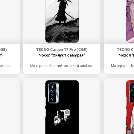
CG8)
TECNO Camon 17 Pro (CG8)
TECNO C
т"
Чохол "Силуєт самурая"
Чохол "
силікон
Матеріал:
Чорний матовий силікон
Матеріал:
Чо