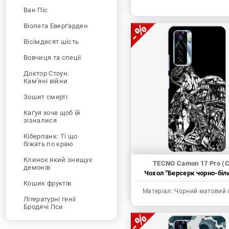
Ван Піс
Віолета Еверґарден
Вісімдесят шість
Вовчиця та спеції
Доктор Стоун.
Кам'яні війни
Зошит смерті
Каґуя хоче щоб їй
зізналися
Кіберпанк: Ті що
біжать по краю
Клинок який знищує
TECNO Camon 17 Pro (
демонів
Чохол "Берсерк чорно-біл
Кошик фруктів
Матеріал:
Чорний матовий 
Літературні генії
Бродячі Пси
Людина-бензопила