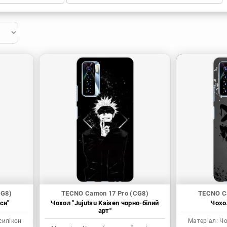
CG8)
TECNO Camon 17 Pro (CG8)
TECNO C
си"
Чохол "Jujutsu Kaisen чорно-білий
Чохол
арт"
силікон
Матеріал:
Чо