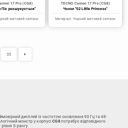
amon 17 Pro (CG8)
TECNO Camon 17 Pro (CG8)
н Піс розшукується"
Чохол "02 Little Princess"
рний матовий силікон
Матеріал:
Чорний матовий силікон
35
ймовірний дисплей із частотою оновлення 90 Гц та 48-
логічний монстр у корпусі
CG8
потребує відповідного
рівня S-рангу.