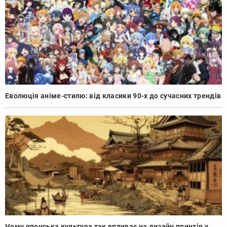
Еволюція аніме-стилю: від класики 90-х до сучасних трендів
Чому японська культура так впливає на дизайн принтів у