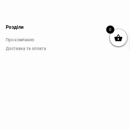
Розділи
0
Про компанію
Доставка та оплата
Обмін та повернення
Блог
Купити чохли з чорного силікону
Купити чохли з термопластику
Купити чохли з прозорого силікону
Аніме чохли - Міста
Купити чохли в м.Київ
Картини на полотні
Картини на полотні у м.Київ