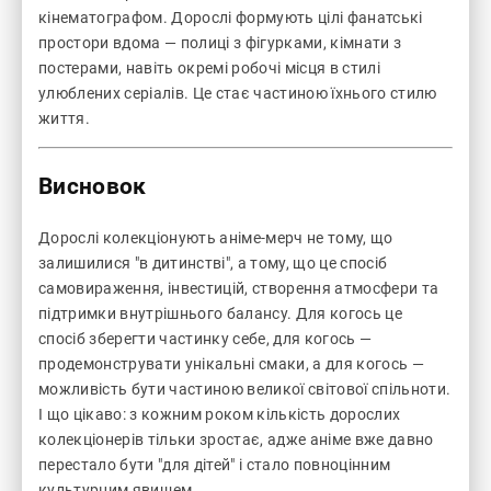
кінематографом. Дорослі формують цілі фанатські
простори вдома — полиці з фігурками, кімнати з
постерами, навіть окремі робочі місця в стилі
улюблених серіалів. Це стає частиною їхнього стилю
життя.
Висновок
Дорослі колекціонують аніме-мерч не тому, що
залишилися "в дитинстві", а тому, що це спосіб
самовираження, інвестицій, створення атмосфери та
підтримки внутрішнього балансу. Для когось це
спосіб зберегти частинку себе, для когось —
продемонструвати унікальні смаки, а для когось —
можливість бути частиною великої світової спільноти.
І що цікаво: з кожним роком кількість дорослих
колекціонерів тільки зростає, адже аніме вже давно
перестало бути "для дітей" і стало повноцінним
культурним явищем.