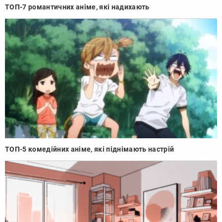
ТОП-7 романтичних аніме, які надихають
ТОП-5 комедійних аніме, які піднімають настрій