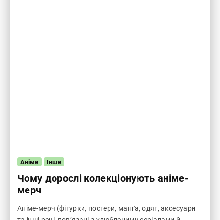
Аніме
Інше
Чому дорослі колекціонують аніме-
мерч
Аніме-мерч (фігурки, постери, манґа, одяг, аксесуари
та інші речі, пов’язані з улюбленими серіалами й