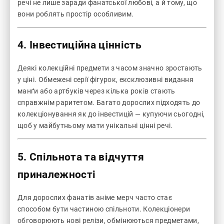
речі не лише заради фанатської любові, а й тому, що
вони роблять простір особливим.
4. Інвестиційна цінність
Деякі колекційні предмети з часом значно зростають
у ціні. Обмежені серії фігурок, ексклюзивні видання
манґи або артбуків через кілька років стають
справжнім раритетом. Багато дорослих підходять до
колекціонування як до інвестицій — купуючи сьогодні,
щоб у майбутньому мати унікальні цінні речі.
5. Спільнота та відчуття
приналежності
Для дорослих фанатів аніме мерч часто стає
способом бути частиною спільноти. Колекціонери
обговорюють нові релізи, обмінюються предметами,