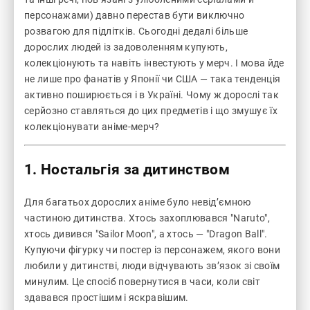
персонажами) давно перестав бути виключно
розвагою для підлітків. Сьогодні дедалі більше
дорослих людей із задоволенням купують,
колекціонують та навіть інвестують у мерч. І мова йде
не лише про фанатів у Японії чи США — така тенденція
активно поширюється і в Україні. Чому ж дорослі так
серйозно ставляться до цих предметів і що змушує їх
колекціонувати аніме-мерч?
1. Ностальгія за дитинством
Для багатьох дорослих аніме було невід’ємною
частиною дитинства. Хтось захоплювався "Naruto",
хтось дивився "Sailor Moon", а хтось — "Dragon Ball".
Купуючи фігурку чи постер із персонажем, якого вони
любили у дитинстві, люди відчувають зв’язок зі своїм
минулим. Це спосіб повернутися в часи, коли світ
здавався простішим і яскравішим.