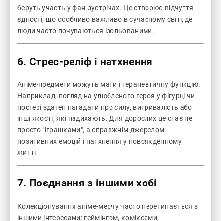
беруть участь у фан-зустрічах. Це створює відчуття
єдності, що особливо важливо в сучасному світі, де
люди часто почуваються ізольованими.
6. Стрес-реліф і натхнення
Аніме-предмети можуть мати і терапевтичну функцію.
Наприклад, погляд на улюбленого героя у фігурці чи
постері здатен нагадати про силу, витривалість або
інші якості, які надихають. Для дорослих це стає не
просто "іграшками", а справжнім джерелом
позитивних емоцій і натхнення у повсякденному
житті.
7. Поєднання з іншими хобі
Колекціонування аніме-мерчу часто перетинається з
іншими інтересами: геймінгом, коміксами,