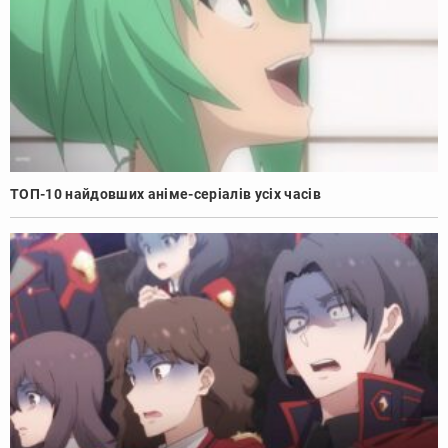
ТОП-10 найдовших аніме-серіалів усіх часів