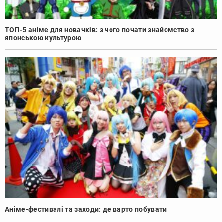
ТОП-5 аніме для новачків: з чого почати знайомство з
японською культурою
Аніме-фестивалі та заходи: де варто побувати