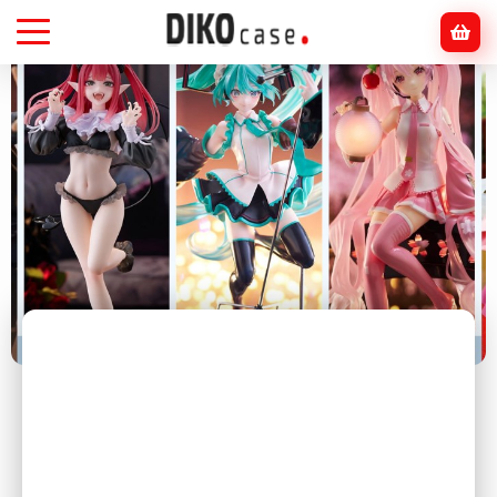
Головна
Блог
Аніме
Чому дорослі колекціонують аніме-мерч