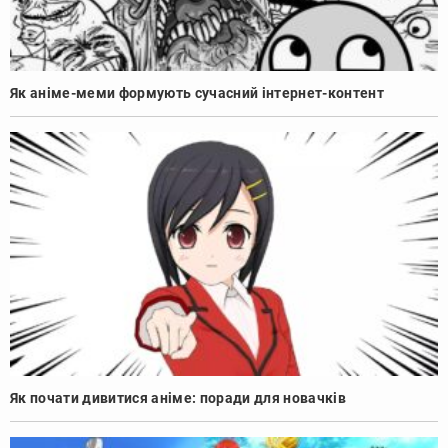
Як аніме-меми формують сучасний інтернет-контент
Як почати дивитися аніме: поради для новачків