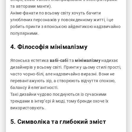
та авторами манги).
Аніме-фанати по всьому світу хочуть бачити
улюблених персонажів у повсякденному житті, і це
робить принти з японською айдентикою надзвичайно
популярними.
4. Філософія мінімалізму
Японська естетика
вабі-сабі
та
мінімалізму
надихає
дизайнерів у всьому світі. Принти у цьому стилі прості,
часто чорно-білі, але надзвичайно виразні. Вони не
перевантажують зір, а створюють відчуття спокою,
балансу й елегантності.
Такі дизайни чудово поєднуються із сучасними
трендами в інтер’єрі й моді, тому бренди охоче їх
використовують.
5. Символіка та глибокий зміст