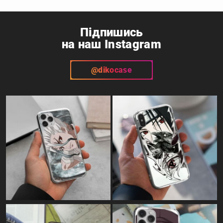
Підпишись
на наш Instagram
@dikocase