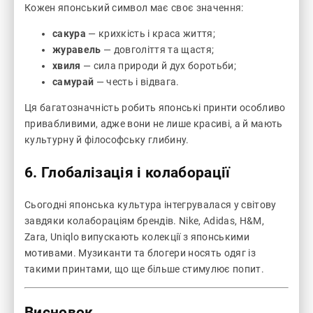
Кожен японський символ має своє значення:
сакура
— крихкість і краса життя;
журавель
— довголіття та щастя;
хвиля
— сила природи й дух боротьби;
самурай
— честь і відвага.
Ця багатозначність робить японські принти особливо
привабливими, адже вони не лише красиві, а й мають
культурну й філософську глибину.
6. Глобалізація і колаборації
Сьогодні японська культура інтегрувалася у світову
завдяки колабораціям брендів. Nike, Adidas, H&M,
Zara, Uniqlo випускають колекції з японськими
мотивами. Музиканти та блогери носять одяг із
такими принтами, що ще більше стимулює попит.
Висновок