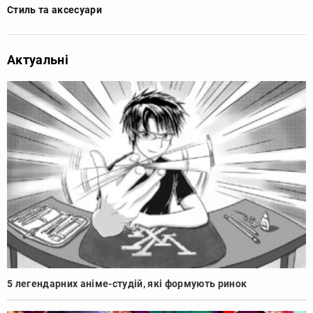
Стиль та аксесуари
Актуальні
5 легендарних аніме-студій, які формують ринок