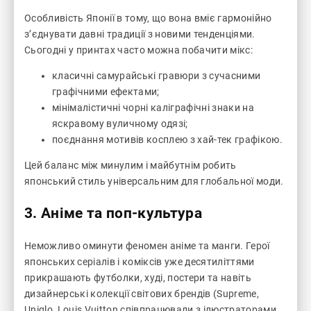
Особливість Японії в тому, що вона вміє гармонійно
з’єднувати давні традиції з новими тенденціями.
Сьогодні у принтах часто можна побачити мікс:
класичні самурайські гравюри з сучасними
графічними ефектами;
мінімалістичні чорні каліграфічні знаки на
яскравому вуличному одязі;
поєднання мотивів косплею з хай-тек графікою.
Цей баланс між минулим і майбутнім робить
японський стиль універсальним для глобальної моди.
3. Аніме та поп-культура
Неможливо оминути феномен аніме та манги. Герої
японських серіалів і коміксів уже десятиліттями
прикрашають футболки, худі, постери та навіть
дизайнерські колекції світових брендів (Supreme,
Uniqlo, Louis Vuitton співпрацювали з ілюстраторами