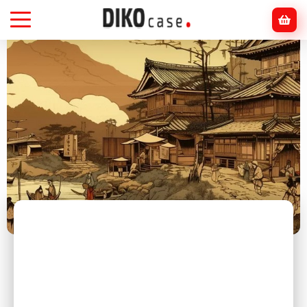
Головна
Блог
Аніме
Чому японська культура так впливає на дизайн
принтів у світі