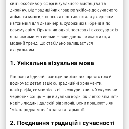
світі, особливо у сфері візуального мистецтва та
дизайну. Від традиційних гравюр
укійо-е
до сучасного
аніме та манги
, японська естетика стала джерелом
натхнення для дизайнерів, художників і брендів по
всьому світу. Принти на одязі, постерах і аксесуарах із
японськими мотивами — вже давно не екзотика, а
модний тренд, що стабільно залишається
актуальним.
1. Унікальна візуальна мова
Японський дизайн завжди вирізнявся простотою й
водночас деталізацією. Традиційні орнаменти,
каліграфія, символіка квітів сакури, хвиль Хокусая чи
червоних сонць — це візуальні коди, які легко впізнати
навіть людині, далекій від Японії. Вони працюють як
“міжнародна мова” краси та гармонії.
2. Поєднання традицій і сучасності