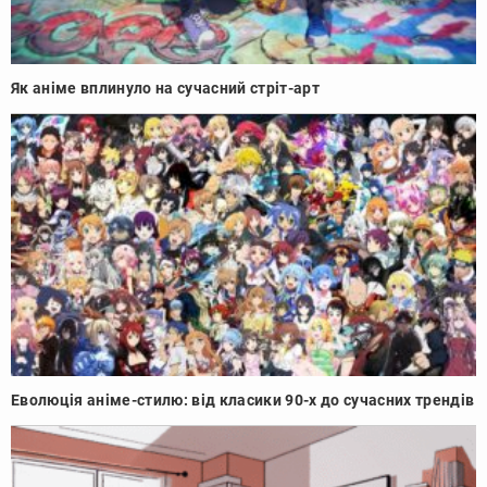
Як аніме вплинуло на сучасний стріт-арт
Еволюція аніме-стилю: від класики 90-х до сучасних трендів