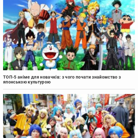
ТОП-5 аніме для новачків: з чого почати знайомство з
японською культурою