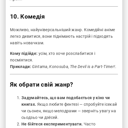
10. Комедія
Можливо, найуніверсальніший жанр. Комедійні аніме
легко дивитися, вони піднімають настрій і підходять
навіть новачкам.
Кому підійде:
усім, хто хоче розслабитися і
посміятися.
Приклади:
Gintama
,
Konosuba
,
The Devil is a Part-Timer!
.
Як обрати свій жанр?
Задумайтесь, що вам подобається у кіно чи
книгах.
Якщо любите фентезі — спробуйте ісекай
чи сьонен, якщо мелодрами — зверніть увагу на
сьодзьо чи дзёсей.
Не бійтеся експериментувати.
Часто