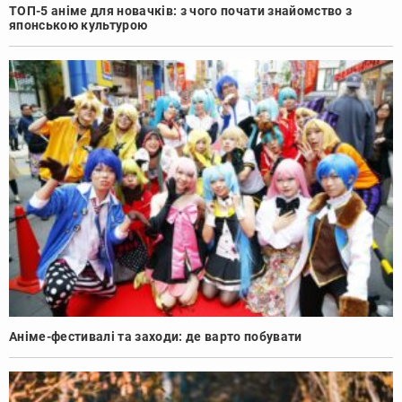
ТОП-5 аніме для новачків: з чого почати знайомство з
японською культурою
Аніме-фестивалі та заходи: де варто побувати