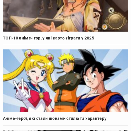
ТОП-10 аніме-ігор, у які варто зіграти у 2025
Аніме-герої, які стали іконами стилю та характеру