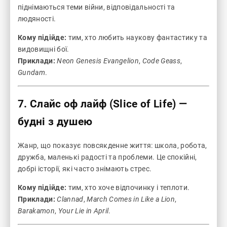
піднімаються теми війни, відповідальності та
людяності.
Кому підійде:
тим, хто любить наукову фантастику та
видовищні бої.
Приклади:
Neon Genesis Evangelion
,
Code Geass
,
Gundam
.
7. Слайс оф лайф (Slice of Life) —
будні з душею
Жанр, що показує повсякденне життя: школа, робота,
дружба, маленькі радості та проблеми. Це спокійні,
добрі історії, які часто знімають стрес.
Кому підійде:
тим, хто хоче відпочинку і теплоти.
Приклади:
Clannad
,
March Comes in Like a Lion
,
Barakamon
,
Your Lie in April
.