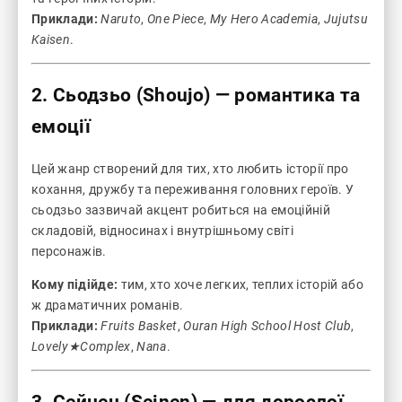
Приклади:
Naruto
,
One Piece
,
My Hero Academia
,
Jujutsu
Kaisen
.
2. Сьодзьо (Shoujo) — романтика та
емоції
Цей жанр створений для тих, хто любить історії про
кохання, дружбу та переживання головних героїв. У
сьодзьо зазвичай акцент робиться на емоційній
складовій, відносинах і внутрішньому світі
персонажів.
Кому підійде:
тим, хто хоче легких, теплих історій або
ж драматичних романів.
Приклади:
Fruits Basket
,
Ouran High School Host Club
,
Lovely★Complex
,
Nana
.