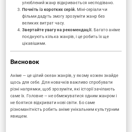
улюблений жанр відкривається несподівано.
Почніть із коротких серій.
Міні-серіали чи
фільми дадуть змогу зрозуміти жанр без
великих витрат часу.
Звертайте увагу на рекомендації.
Багато аніме
поєднують кілька жанрів, і це робить їх ще
цікавішими.
Висновок
Аніме — це цілий океан жанрів, у якому кожен знайде
щось для себе. Для новачків важливо спробувати
різні напрямки, щоб зрозуміти, які історії зачіпають
саме їх. Головне — не обмежуватися одним жанром і
не боятися відкривати нові світи. Бо саме
різноманітність робить аніме унікальним культурним
явищем.