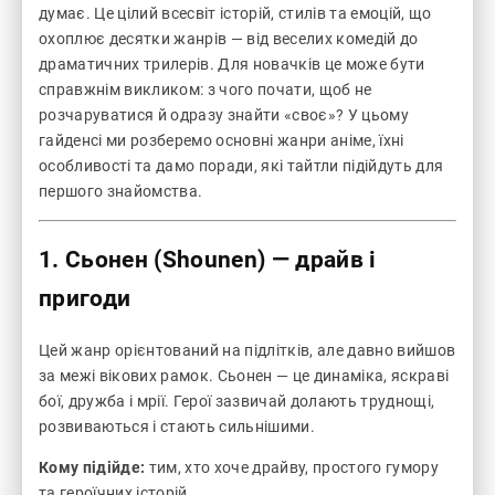
думає. Це цілий всесвіт історій, стилів та емоцій, що
охоплює десятки жанрів — від веселих комедій до
драматичних трилерів. Для новачків це може бути
справжнім викликом: з чого почати, щоб не
розчаруватися й одразу знайти «своє»? У цьому
гайденсі ми розберемо основні жанри аніме, їхні
особливості та дамо поради, які тайтли підійдуть для
першого знайомства.
1. Сьонен (Shounen) — драйв і
пригоди
Цей жанр орієнтований на підлітків, але давно вийшов
за межі вікових рамок. Сьонен — це динаміка, яскраві
бої, дружба і мрії. Герої зазвичай долають труднощі,
розвиваються і стають сильнішими.
Кому підійде:
тим, хто хоче драйву, простого гумору
та героїчних історій.