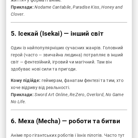
життя» у форматі аніме.
Приклади:
Nodame Cantabile
,
Paradise Kiss
,
Honey and
Clover
.
5. Ісекай (Isekai) — інший світ
Один із найпопулярніших сучасних жанрів. Головний
герой (часто — звичайна людина) потрапляє в інший
світ — фентезійний, ігровий чи магічний. Там він
здобуває нові сили та пригоди.
Кому підійде:
геймерам, фанатам фентезі та тим, хто
хоче відриву від реальності.
Приклади:
Sword Art Online
,
Re:Zero
,
Overlord
,
No Game
No Life
.
6. Меха (Mecha) — роботи та битви
Аніме про гігантських роботів і їхніх пілотів. Часто тут