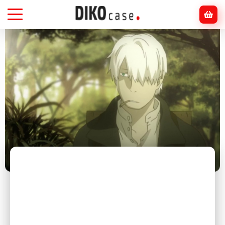
Головна
Блог
Аніме
Як обрати аніме за жанром: гайденс для
новачків