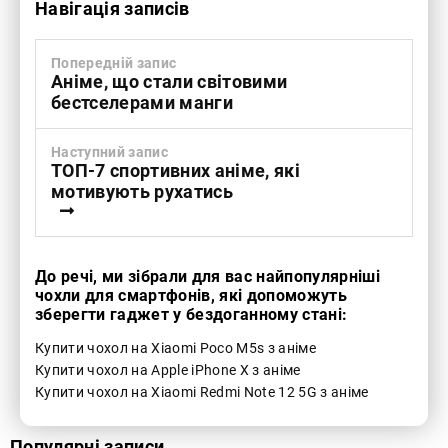
Навігація записів
Попередній запис
Аніме, що стали світовими
бестселерами манги
Наступний запис
ТОП-7 спортивних аніме, які
мотивують рухатись
До речі, ми зібрали для вас найпопулярніші
чохли для смартфонів, які допоможуть
зберегти гаджет у бездоганному стані:
Купити чохол на Xiaomi Poco M5s з аніме
Купити чохол на Apple iPhone X з аніме
Купити чохол на Xiaomi Redmi Note 12 5G з аніме
Популярні записи