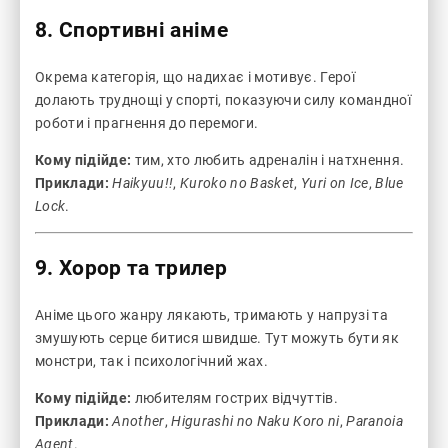
8. Спортивні аніме
Окрема категорія, що надихає і мотивує. Герої
долають труднощі у спорті, показуючи силу командної
роботи і прагнення до перемоги.
Кому підійде:
тим, хто любить адреналін і натхнення.
Приклади:
Haikyuu!!
,
Kuroko no Basket
,
Yuri on Ice
,
Blue
Lock
.
9. Хорор та трилер
Аніме цього жанру лякають, тримають у напрузі та
змушують серце битися швидше. Тут можуть бути як
монстри, так і психологічний жах.
Кому підійде:
любителям гострих відчуттів.
Приклади:
Another
,
Higurashi no Naku Koro ni
,
Paranoia
Agent
.