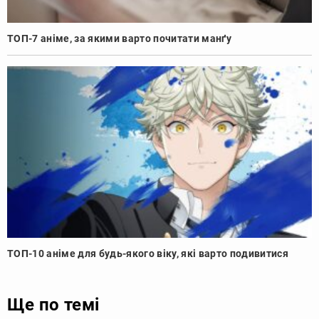
ТОП-7 аніме, за якими варто почитати манґу
ТОП-10 аніме для будь-якого віку, які варто подивитися
Ще по темі