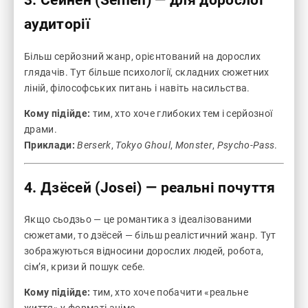
3. Сейнен (Seinen) — для дорослої
аудиторії
Більш серйозний жанр, орієнтований на дорослих
глядачів. Тут більше психології, складних сюжетних
ліній, філософських питань і навіть насильства.
Кому підійде:
тим, хто хоче глибоких тем і серйозної
драми.
Приклади:
Berserk
,
Tokyo Ghoul
,
Monster
,
Psycho-Pass
.
4. Дзёсей (Josei) — реальні почуття
Якщо сьодзьо — це романтика з ідеалізованими
сюжетами, то дзёсей — більш реалістичний жанр. Тут
зображуються відносини дорослих людей, робота,
сім’я, кризи й пошук себе.
Кому підійде:
тим, хто хоче побачити «реальне