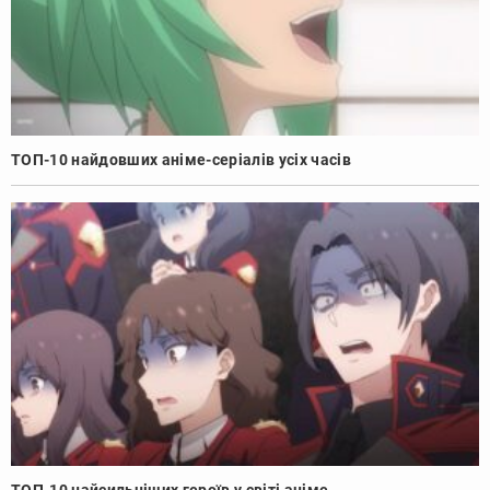
ТОП-10 найдовших аніме-серіалів усіх часів