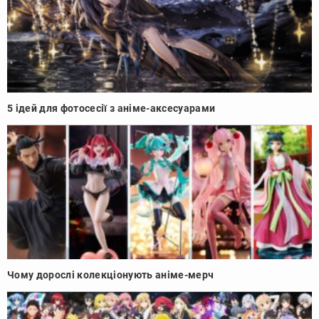
5 ідей для фотосесії з аніме-аксесуарами
Чому дорослі колекціонують аніме-мерч