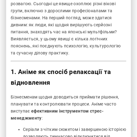
розвагою. Сьогодні це явище охоплює різні вікові
групи, включно з дорослими професіоналами та
бізнесменами. На перший погляд, може здатися
дивним: як люди, які щодня вирішують серйозні
питання, знаходять час на японські мультфільми?
Виявляється, у цьому явищі є кілька логічних
пояснень, які поєднують психологію, культурологію
та сучасну ділову практику.
1. Аніме як спосіб релаксації та
відновлення
Бізнесменам щодня доводиться приймати рішення,
планувати та контролювати процеси. Аніме часто
виступає
ефективним інструментом стрес-
менеджменту
:
Серіали з чітким сюжетом і завершеною історією
дозволяють тимчасово відключитися від