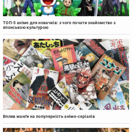
ТОП-5 аніме для новачків: з чого почати знайомство з
японською культурою
Вплив манґи на популярність аніме-серіалів