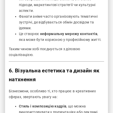
підходи, маркетингові стратегії чи культурні
аспекти.
Фанати аніме часто організовують тематичні
зустрічі, де відбувається обмін досвідом та
ідеями.
Це створює
неформальну мережу контактів
,
яка може бути корисною у професійному житті.
Таким чином хобі поєднується з діловою
соціалізацією.
6. Візуальна естетика та дизайн як
натхнення
Бізнесмени, особливо ті, хто працює в креативних
сферах, звертають увагу на:
Стиль і композицію кадрів
, що можна
використовувати у презентаціях або рекламі.