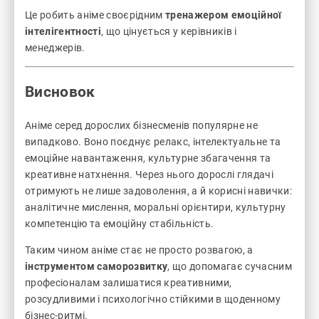
Це робить аніме своєрідним
тренажером емоційної
інтелігентності
, що цінується у керівників і
менеджерів.
Висновок
Аніме серед дорослих бізнесменів популярне не
випадково. Воно поєднує релакс, інтелектуальне та
емоційне навантаження, культурне збагачення та
креативне натхнення. Через нього дорослі глядачі
отримують не лише задоволення, а й корисні навички:
аналітичне мислення, моральні орієнтири, культурну
компетенцію та емоційну стабільність.
Таким чином аніме стає не просто розвагою, а
інструментом саморозвитку
, що допомагає сучасним
професіоналам залишатися креативними,
розсудливими і психологічно стійкими в щоденному
бізнес-ритмі.