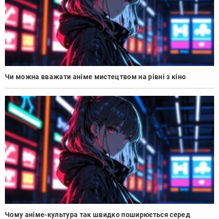
Чи можна вважати аніме мистецтвом на рівні з кіно
Чому аніме-культура так швидко поширюється серед