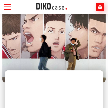
Головна
Блог
Аніме
Чому аніме популярне серед дорослих
бізнесменів