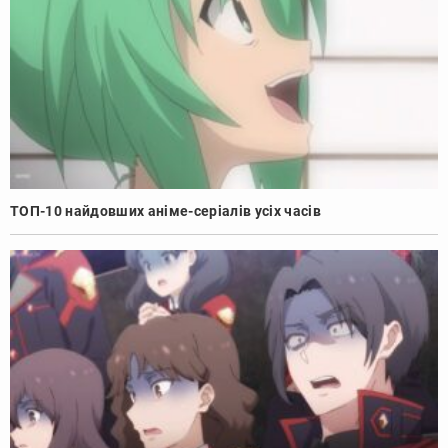
ТОП-10 найдовших аніме-серіалів усіх часів