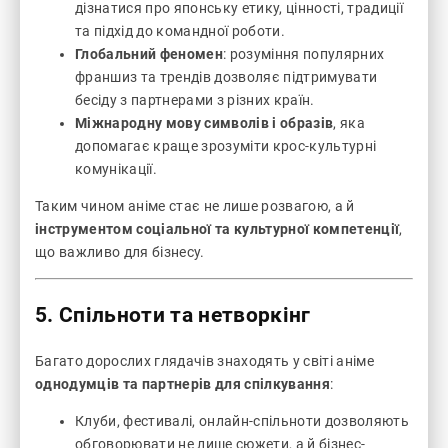
дізнатися про японську етику, цінності, традиції
та підхід до командної роботи.
Глобальний феномен
: розуміння популярних
франшиз та трендів дозволяє підтримувати
бесіду з партнерами з різних країн.
Міжнародну мову символів і образів
, яка
допомагає краще зрозуміти крос-культурні
комунікації.
Таким чином аніме стає не лише розвагою, а й
інструментом соціальної та культурної компетенції
,
що важливо для бізнесу.
5. Спільноти та нетворкінг
Багато дорослих глядачів знаходять у світі аніме
однодумців та партнерів для спілкування
:
Клуби, фестивалі, онлайн-спільноти дозволяють
обговорювати не лише сюжети, а й бізнес-