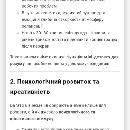
робочих проблем.
Візуальна естетика, музичний супровід та
емоційна глибина створюють атмосферу
релаксації.
Навіть 20–30 хвилин епізоду здатні знизити
рівень тривожності та підвищити концентрацію
після перерви.
Таким чином аніме виконує функцію
міні-детоксу для
розуму
, що особливо цінно у діловому середовищі.
2. Психологічний розвиток та
креативність
Багато бізнесменів обирають аніме не лише для
розваги, а й як джерело
психологічного та
креативного стимулу
:
Серіали часто порушують теми морального