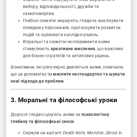
вибору, відповідальності, дружби та
самопожертви.
Глибокі сюжети змушують глядача аналізувати
поведінку персонажів, прогнозувати розвиток
подій та оцінювати наслідки рішень.
Візуальні та сюжетні експерименти аніме
стимулюють
креативне мислення
, що важливо
для бізнес-стратегій та нетипових рішень.
Бізнесмени, які регулярно дивляться аніме, помічали,
що це допомагає їм
мислити нестандартно та шукати
нові підходи до проблем
.
3. Моральні та філософські уроки
Дорослі глядачі цінують аніме за
психологічну
глибину та філософські сенси
:
Серіали на кшталт
Death Note
,
Monster
,
Ghost in