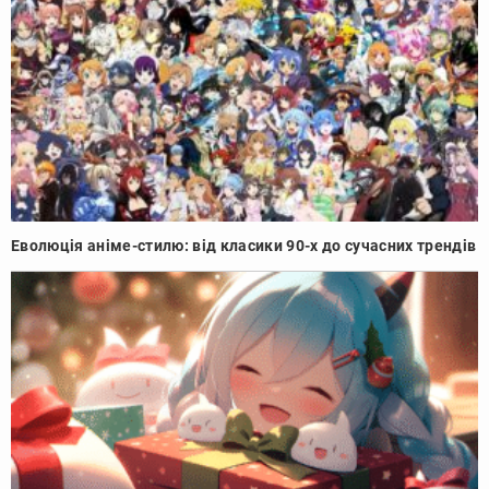
Еволюція аніме-стилю: від класики 90-х до сучасних трендів