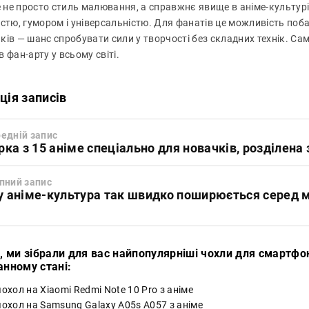
це не просто стиль малювання, а справжнє явище в аніме-культу
стю, гумором і універсальністю. Для фанатів це можливість поба
ків — шанс спробувати сили у творчості без складних технік. Са
 фан-арту у всьому світі.
ція записів
едній запис
рка з 15 аніме спеціально для новачків, розділена
пний запис
 аніме-культура так швидко поширюється серед 
і, ми зібрали для вас найпопулярніші чохли для смартфо
анному стані:
охол на Xiaomi Redmi Note 10 Pro з аніме
чохол на Samsung Galaxy A05s A057 з аніме