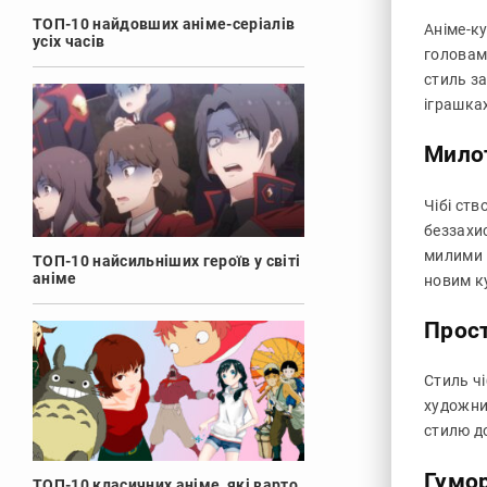
ТОП-10 найдовших аніме-серіалів
Аніме-ку
усіх часів
головам
стиль за
іграшках
Милот
Чібі ств
беззахи
милими 
ТОП-10 найсильніших героїв у світі
аніме
новим к
Прост
Стиль ч
художник
стилю д
Гумор
ТОП-10 класичних аніме, які варто