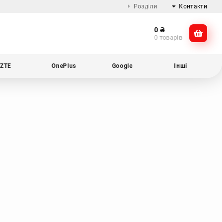
Розділи
Контакти
0
₴
Про компанію
@dikocase
0 товарів
Доставка та оплата
@dikocase
Обмін та повернення
ZTE
OnePlus
Google
Інші
Блог