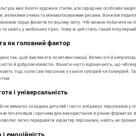
льтура має безліч художніх стилів, але серед них особливо виділ
и, великими очима та мінімалізованими рисами. Вони виглядают
воював серця фанатів по всьому світу. Чібі можна побачити не лиш
 та навіть у мобільних іграх. Чому ж цей стиль такий популярни
а як головний фактор
орені так, щоб викликати позитивні емоції. Великі очі й непропо
сністю й доброзичливістю. Фанати часто відзначають, що чібі-в
навіть тоді, коли сам персонаж у каноні суворий чи похмурий. Т
утом.
ота і універсальність
ібі не вимагає складних деталей і часто зображує персонажів у 
ів-початківців і зручним для використання в різних форматах: в
озволяє легко передавати характер персонажа, навіть не промал
 і емоційність