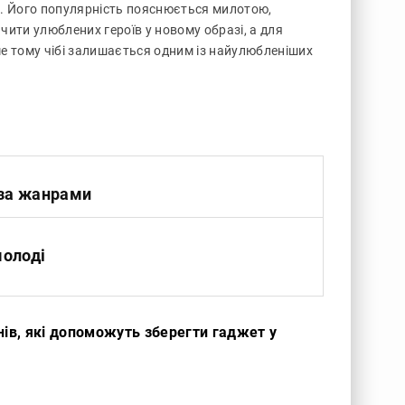
рі. Його популярність пояснюється милотою,
чити улюблених героїв у новому образі, а для
ме тому чібі залишається одним із найулюбленіших
 за жанрами
молоді
нів, які допоможуть зберегти гаджет у