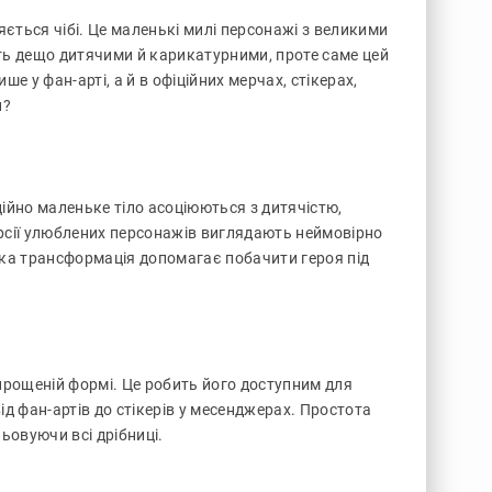
яється чібі. Це маленькі милі персонажі з великими
ь дещо дитячими й карикатурними, проте саме цей
е у фан-арті, а й в офіційних мерчах, стікерах,
й?
рційно маленьке тіло асоціюються з дитячістю,
ерсії улюблених персонажів виглядають неймовірно
ака трансформація допомагає побачити героя під
спрощеній формі. Це робить його доступним для
ід фан-артів до стікерів у месенджерах. Простота
ьовуючи всі дрібниці.