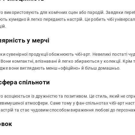
сто використовують для комічних сцен або пародій. Завдяки пер
ють кумедно й легко передають настрій. Це робить чібі універса
ій.
ярність у мерчі
и сувенірної продукції обожнюють чібі-арт. Невеликі постаті чудо
 Вони компактні, впізнавані й легко збираються у колекції. Крім 
 адже вони виглядають менш «офіційно» й більш домашньо.
сфера спільноти
то асоціюється із дружністю та позитивом. Це стиль, який не сп
невимушеної атмосфери. Саме тому у фан-спільнотах чібі-арт нас
настрій та стає чудовим способом вираження любові до персонаж
овок