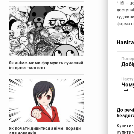
Чібі — 
доступні
художни
форматів
Навіга
Попер
Як аніме-меми формують сучасний
Добі
інтернет-контент
Насту
Чому
До реч
бездог
Купити ч
Як почати дивитися аніме: поради
Купити 
для новачків