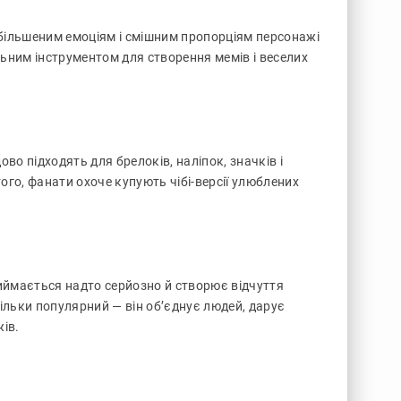
ебільшеним емоціям і смішним пропорціям персонажі
льним інструментом для створення мемів і веселих
во підходять для брелоків, наліпок, значків і
того, фанати охоче купують чібі-версії улюблених
риймається надто серйозно й створює відчуття
тільки популярний — він об’єднує людей, дарує
ів.