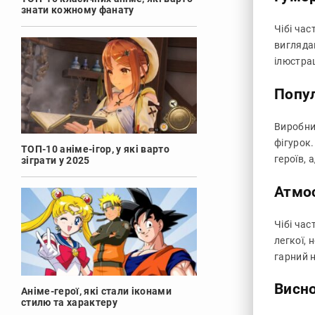
знати кожному фанату
Чібі ча
вигляда
ілюстрац
Попул
Виробник
фігурок.
ТОП-10 аніме-ігор, у які варто
героїв,
зіграти у 2025
Атмо
Чібі час
легкої, 
гарний 
Висн
Аніме-герої, які стали іконами
стилю та характеру