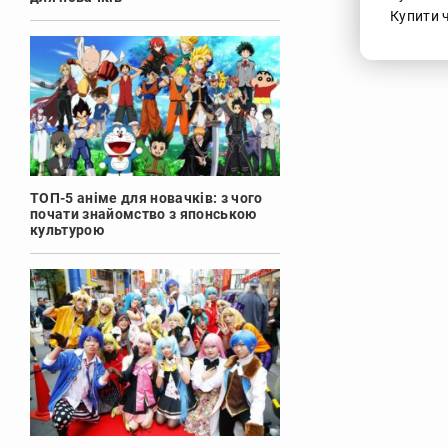
Купити ч
ТОП-5 аніме для новачків: з чого
почати знайомство з японською
культурою