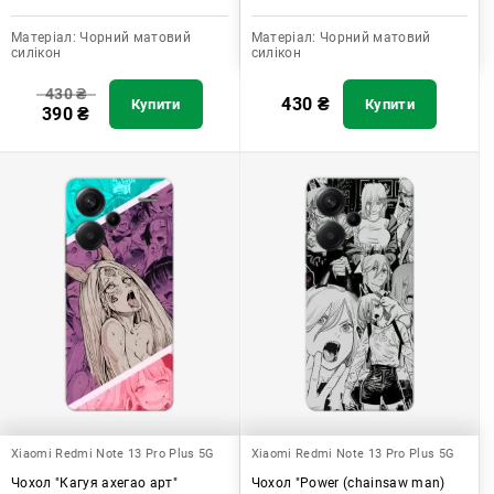
Матеріал:
Чорний матовий
Матеріал:
Чорний матовий
силікон
силікон
430
₴
430
₴
Купити
Купити
390
₴
Xiaomi Redmi Note 13 Pro Plus 5G
Xiaomi Redmi Note 13 Pro Plus 5G
Чохол "Кагуя ахегао арт"
Чохол "Power (chainsaw man)