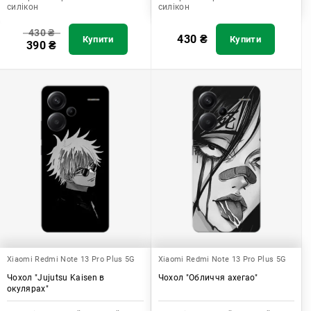
силікон
силікон
430
₴
430
₴
Купити
Купити
390
₴
Xiaomi Redmi Note 13 Pro Plus 5G
Xiaomi Redmi Note 13 Pro Plus 5G
Чохол "Jujutsu Kaisen в
Чохол "Обличчя ахегао"
окулярах"