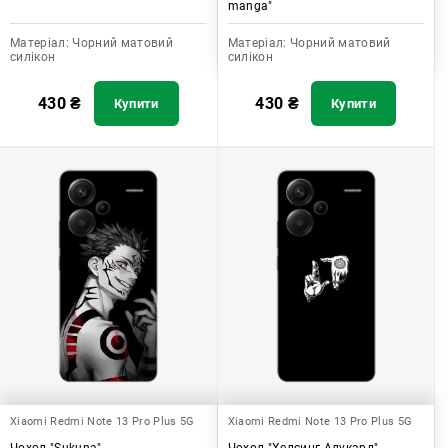
manga"
Матеріал:
Чорний матовий
Матеріал:
Чорний матовий
силікон
силікон
430
₴
430
₴
Купити
Купити
Xiaomi Redmi Note 13 Pro Plus 5G
Xiaomi Redmi Note 13 Pro Plus 5G
Чохол "Sukuna"
Чохол "Хелсинг Алукард"