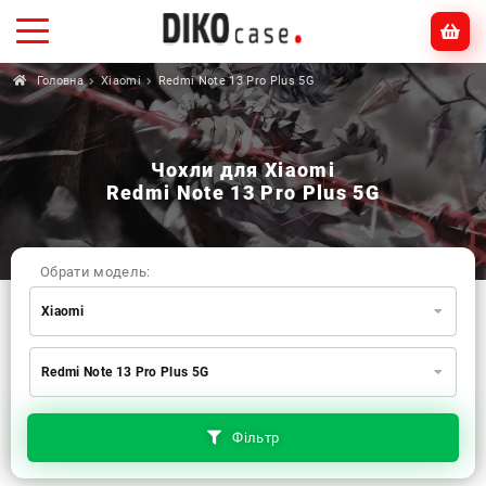
Головна
Xiaomi
Redmi Note 13 Pro Plus 5G
Чохли для Xiaomi
Redmi Note 13 Pro Plus 5G
Обрати модель:
Xiaomi
Xiaomi
Samsung
Apple
Redmi Note 13 Pro Plus 5G
Huawei
Oppo
Realme
TECNO
ZTE
OnePlus
Google
Doogee
Фільтр
Infinix
Sony
Motorola