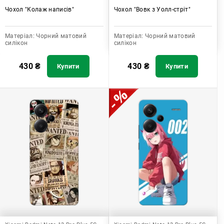
Чохол "Колаж написів"
Чохол "Вовк з Уолл-стріт"
Матеріал:
Чорний матовий
Матеріал:
Чорний матовий
силікон
силікон
430
₴
430
₴
Купити
Купити