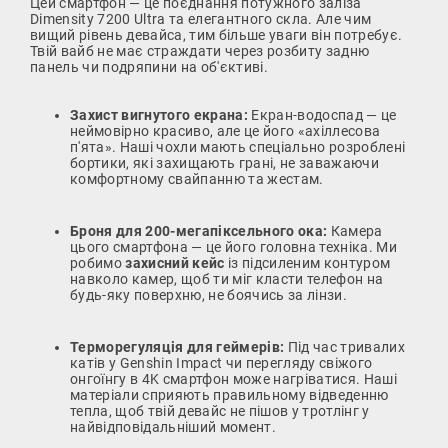
Цей смартфон — це поєднання потужного заліза
Dimensity 7200 Ultra та елегантного скла. Але чим
вищий рівень девайса, тим більше уваги він потребує.
Твій вайб не має страждати через розбиту задню
панель чи подряпини на об'єктиві.
Захист вигнутого екрана:
Екран-водоспад — це
неймовірно красиво, але це його «ахіллесова
п'ята». Наші чохли мають спеціально розроблені
бортики, які захищають грані, не заважаючи
комфортному свайпанню та жестам.
Броня для 200-мегапіксельного ока:
Камера
цього смартфона — це його головна техніка. Ми
робимо
захисний кейс
із підсиленим контуром
навколо камер, щоб ти міг класти телефон на
будь-яку поверхню, не боячись за лінзи.
Терморегуляція для геймерів:
Під час тривалих
катів у Genshin Impact чи перегляду свіжого
онгоїнгу в 4K смартфон може нагріватися. Наші
матеріали сприяють правильному відведенню
тепла, щоб твій девайс не пішов у тротлінг у
найвідповідальніший момент.