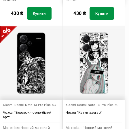
силікон
силікон
430
₴
430
₴
Купити
Купити
Xiaomi Redmi Note 13 Pro Plus 5G
Xiaomi Redmi Note 13 Pro Plus 5G
Чохол "Берсерк чорно-білий
Чохол "Кагуя ахегао"
арт"
Матеріал:
Чорний матовий
Матеріал:
Чорний матовий