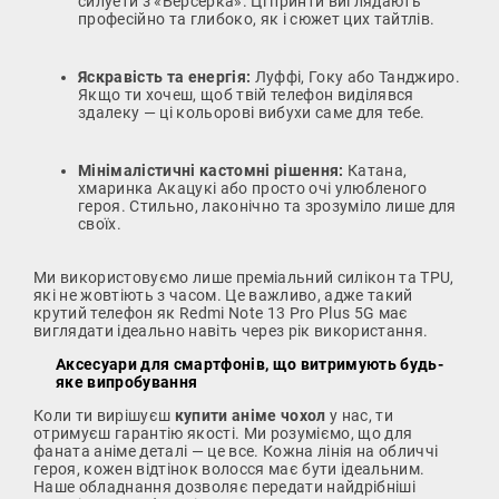
силуети з «Берсерка». Ці принти виглядають
професійно та глибоко, як і сюжет цих тайтлів.
Яскравість та енергія:
Луффі, Гоку або Танджиро.
Якщо ти хочеш, щоб твій телефон виділявся
здалеку — ці кольорові вибухи саме для тебе.
Мінімалістичні кастомні рішення:
Катана,
хмаринка Акацукі або просто очі улюбленого
героя. Стильно, лаконічно та зрозуміло лише для
своїх.
Ми використовуємо лише преміальний силікон та TPU,
які не жовтіють з часом. Це важливо, адже такий
крутий телефон як Redmi Note 13 Pro Plus 5G має
виглядати ідеально навіть через рік використання.
Аксесуари для смартфонів, що витримують будь-
яке випробування
Коли ти вирішуєш
купити аніме чохол
у нас, ти
отримуєш гарантію якості. Ми розуміємо, що для
фаната аніме деталі — це все. Кожна лінія на обличчі
героя, кожен відтінок волосся має бути ідеальним.
Наше обладнання дозволяє передати найдрібніші