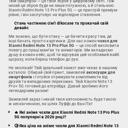
Твій смартфон — це твоя зброя у цифровому світі. Тож
нехай ця зброя буде не лише потужною, а й стильною.
Xiaomi Redmi Note 13 Pro Plus 5G — це пристрій преміум-
рівня, і він заслуговує на відповідне ставлення.
Стань частиною сім'ї dikocase та прокачай свій
девайс
Ми знаємо, що бути отаку — це бачити красу там, де
інші бачать просто картинки. Для нас кожен
чохол для
Xiaomi Redmi Note 13 Pro Plus 5G
— це спосіб висловити
повагу до праці манґак та аніматорів. Ми вкладаємо
душу в кожен кейс, щоб ти відчував цей особливий вайб
щоразу, коли береш телефон до рук.
Не зволікай! Твій ідеальний захист вже чекає в нашому
каталозі. Обирай свій принт, замовляй
аксесуари для
смартфонів
і готуйся отримувати компліменти від
друзів та випадкових перехожих. Твій Xiaomi Note 13
Pro+ 5G готовий до апгрейда. Давай зробимо його
легендарним разом!
Замовляй зараз і нехай твоя автономність буде такою
ж нескінченною, як шлях Луффі до Ван Піс!
🔥 Які аніме чохли для Xiaomi Redmi Note 13 Pro Plus
5G популярні в 2026 році?
🧐 Яка ціна на аніме чохли для Xiaomi Redmi Note 13