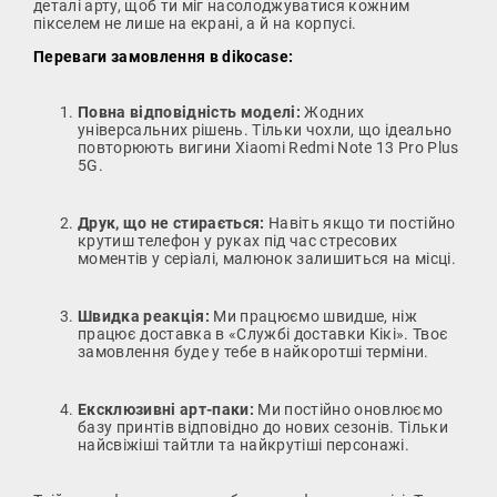
деталі арту, щоб ти міг насолоджуватися кожним
пікселем не лише на екрані, а й на корпусі.
Переваги замовлення в dikocase:
Повна відповідність моделі:
Жодних
універсальних рішень. Тільки чохли, що ідеально
повторюють вигини Xiaomi Redmi Note 13 Pro Plus
5G.
Друк, що не стирається:
Навіть якщо ти постійно
крутиш телефон у руках під час стресових
моментів у серіалі, малюнок залишиться на місці.
Швидка реакція:
Ми працюємо швидше, ніж
працює доставка в «Службі доставки Кікі». Твоє
замовлення буде у тебе в найкоротші терміни.
Ексклюзивні арт-паки:
Ми постійно оновлюємо
базу принтів відповідно до нових сезонів. Тільки
найсвіжіші тайтли та найкрутіші персонажі.