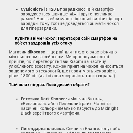
Сумісність із 120 Вт зарядкою:
Твій смартфон
заряджається швидше, ніж Наруто поглинає
рамен? Наші кейси мають ідеальні вирізи під порт
зарядки, тому тобі не доведеться знімати чохол
для гіперзарядки.
Купити аніме чохол: Перетвори свій смартфон на
об'єкт заздрощів усіх отаку
Магазин
dikocase
— це рай для тих, хто знає різницю
між сьоненом та сейненом. Ми пропонуємо сотні
принтів, які перетворять твій Xiaomi на частину
улюбленого всесвіту. Кожен
принт на чохол
наноситься
за допомогою технологій, що гарантують яскравість
рівня 1800 ніт (як і пікова яскравість твого екрана!).
Твій шлях ніндзя: Який дизайн обрати?
Естетика Dark Shonen:
«Магічна битва»,
«Бензопила» або «Пекельний рай». Чорні та
насичені кольори ідеально пасують до Midnight
Black версії твого смартфона.
Легендарна класика:
Сцени з «Євангеліону» або