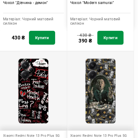
Чохол "Дівчина - демон"
Чохол "Modern samurai"
Матеріал:
Чорний матовий
Матеріал:
Чорний матовий
силікон
силікон
430
₴
430
₴
Купити
Купити
390
₴
Xiaomi Redmi Note 13 Pro Plus 5G
Xiaomi Redmi Note 13 Pro Plus 5G