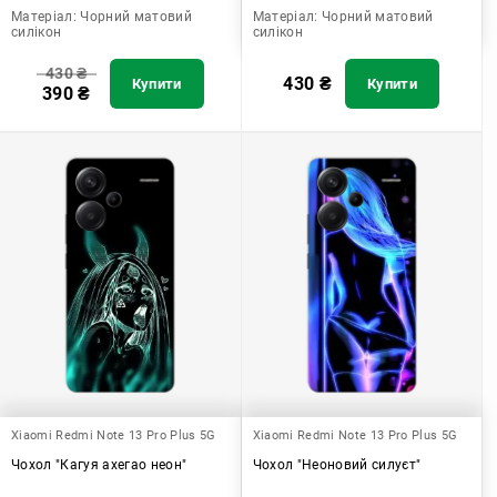
Матеріал:
Чорний матовий
Матеріал:
Чорний матовий
силікон
силікон
430
₴
430
₴
Купити
Купити
390
₴
Xiaomi Redmi Note 13 Pro Plus 5G
Xiaomi Redmi Note 13 Pro Plus 5G
Чохол "Кагуя ахегао неон"
Чохол "Неоновий силуєт"