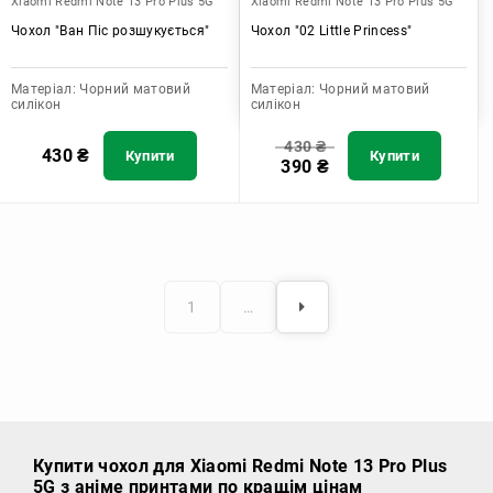
Xiaomi Redmi Note 13 Pro Plus 5G
Xiaomi Redmi Note 13 Pro Plus 5G
Чохол "Ван Піс розшукується"
Чохол "02 Little Princess"
Матеріал:
Чорний матовий
Матеріал:
Чорний матовий
силікон
силікон
430
₴
430
₴
Купити
Купити
390
₴
1
…
Купити чохол
для Xiaomi Redmi Note 13 Pro Plus
5G з аніме принтами по кращім цінам