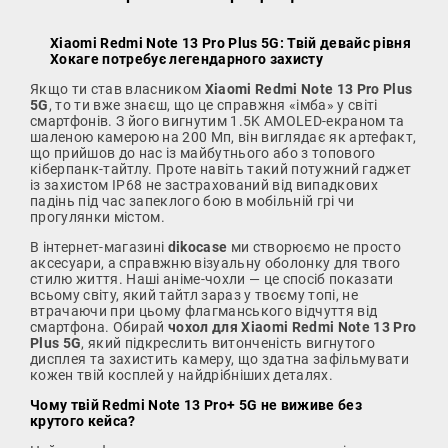
Xiaomi Redmi Note 13 Pro Plus 5G: Твій девайс рівня
Хокаге потребує легендарного захисту
Якщо ти став власником
Xiaomi Redmi Note 13 Pro Plus
5G
, то ти вже знаєш, що це справжня «імба» у світі
смартфонів. З його вигнутим 1.5K AMOLED-екраном та
шаленою камерою на 200 Мп, він виглядає як артефакт,
що прийшов до нас із майбутнього або з топового
кіберпанк-тайтлу. Проте навіть такий потужний гаджет
із захистом IP68 не застрахований від випадкових
падінь під час запеклого бою в мобільній грі чи
прогулянки містом.
В інтернет-магазині
dikocase
ми створюємо не просто
аксесуари, а справжню візуальну оболонку для твого
стилю життя. Наші аніме-чохли — це спосіб показати
всьому світу, який тайтл зараз у твоєму топі, не
втрачаючи при цьому флагманського відчуття від
смартфона. Обирай
чохол для Xiaomi Redmi Note 13 Pro
Plus 5G
, який підкреслить витонченість вигнутого
дисплея та захистить камеру, що здатна зафільмувати
кожен твій косплей у найдрібніших деталях.
Чому твій Redmi Note 13 Pro+ 5G не виживе без
крутого кейса?