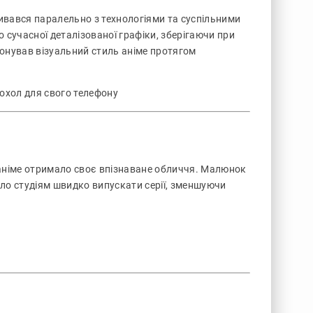
вивався паралельно з технологіями та суспільними
 сучасної деталізованої графіки, зберігаючи при
іонував візуальний стиль аніме протягом
чохол для свого телефону
аніме отримало своє впізнаване обличчя. Малюнок
яло студіям швидко випускати серії, зменшуючи