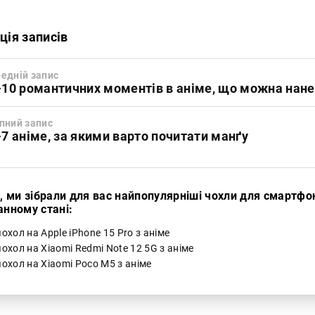
ція записів
едній запис
10 романтичних моментів в аніме, що можна нане
пний запис
7 аніме, за якими варто почитати манґу
і, ми зібрали для вас найпопулярніші чохли для смартфо
анному стані:
охол на Apple iPhone 15 Pro з аніме
охол на Xiaomi Redmi Note 12 5G з аніме
охол на Xiaomi Poco M5 з аніме