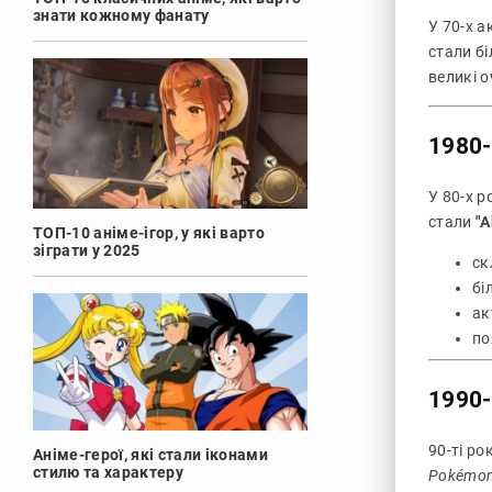
знати кожному фанату
У 70-х 
стали бі
великі о
1980-
У 80-х 
стали
"A
ТОП-10 аніме-ігор, у які варто
зіграти у 2025
ск
бі
ак
по
1990-
90-ті р
Аніме-герої, які стали іконами
стилю та характеру
Pokémo