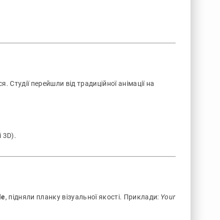
 Студії перейшли від традиційної анімації на
 3D).
le
, підняли планку візуальної якості. Приклади:
Your