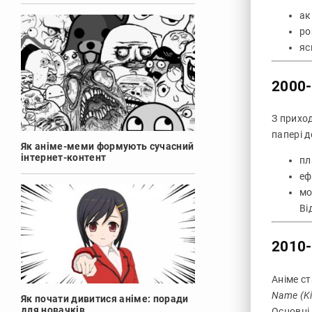
ак
ро
яс
2000-
З прихо
папері д
Як аніме-меми формують сучасний
інтернет-контент
пл
еф
мо
Ві
2010-
Аніме ст
Name (Ki
Як почати дивитися аніме: поради
для новачків
Основні 