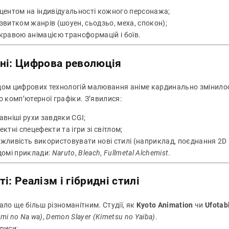
центом на індивідуальності кожного персонажа;
звитком жанрів (шоуен, сьодзьо, меха, спокон);
кравою анімацією трансформацій і боїв.
ні: Цифрова революція
дом цифрових технологій малювання аніме кардинально змінилося.
о комп’ютерної графіки. З’явилися:
авніші рухи завдяки CGI;
ектні спецефекти та ігри зі світлом;
жливість використовувати нові стилі (наприклад, поєднання 2D і
домі приклади:
Naruto
,
Bleach
,
Fullmetal Alchemist
.
ті: Реалізм і гібридні стилі
ало ще більш різноманітним. Студії, як
Kyoto Animation
чи
Ufotab
mi no Na wa)
,
Demon Slayer (Kimetsu no Yaiba)
.
риси: