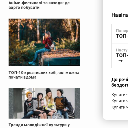
Аніме-фестивалі та заходи: де
варто побувати
Навіга
Попер
ТОП-
Насту
ТОП-
ТОП-10 креативних хобі, які можна
почати вдома
До реч
бездог
Купити ч
Купити ч
Купити ч
Тренди молодіжної культури у