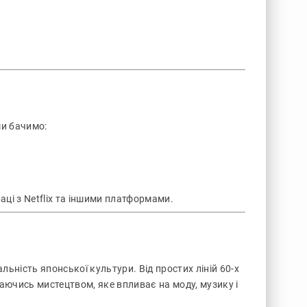
ми бачимо:
аці з Netflix та іншими платформами.
ьність японської культури. Від простих ліній 60-х
аючись мистецтвом, яке впливає на моду, музику і