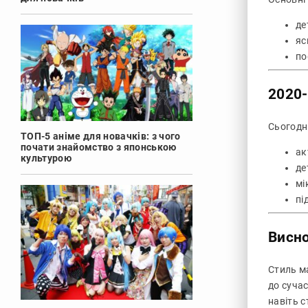
де
яс
по
2020-
Сьогодні
ТОП-5 аніме для новачків: з чого
почати знайомство з японською
ак
культурою
де
мі
пі
Висн
Стиль ма
до суча
навіть с