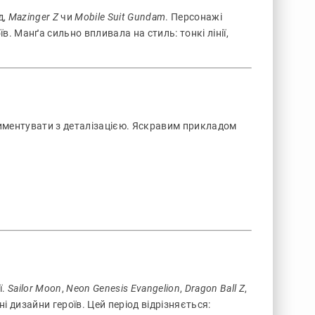
д,
Mazinger Z
чи
Mobile Suit Gundam
. Персонажі
. Манґа сильно впливала на стиль: тонкі лінії,
ериментувати з деталізацією. Яскравим прикладом
ї.
Sailor Moon
,
Neon Genesis Evangelion
,
Dragon Ball Z
,
і дизайни героїв. Цей період відрізняється: