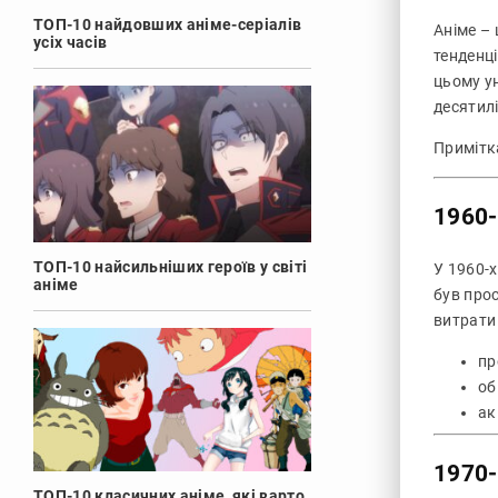
ТОП-10 найдовших аніме-серіалів
Аніме – 
усіх часів
тенденці
цьому у
десятилі
Примітк
1960-
ТОП-10 найсильніших героїв у світі
У 1960-х
аніме
був про
витрати 
про
об
ак
1970-
ТОП-10 класичних аніме, які варто