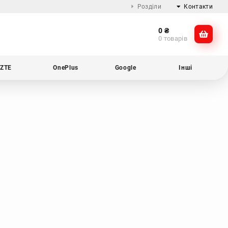
Розділи
Контакти
0
₴
Про компанію
@dikocase
0 товарів
Доставка та оплата
@dikocase
Обмін та повернення
ZTE
OnePlus
Google
Інші
Блог