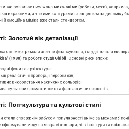
активно розвивається жанр
меха-аніме
(роботи, мехи), наприкла
льш виразними, з чіткими контурами та акцентом на динаміку боїв
чі й емоційна міміка вже стали стандартом.
ті: Золотий вік деталізації
роках аніме отримало значне фінансування, і студії почали експ
kira" (1988)
та роботи студії
Ghibli
. Основні риси епохи:
ладні фони та архітектура;
льш реалістичні пропорції персонажів;
тивне використання насичених кольорів;
ява культових романтичних та фантастичних сюжетів.
ті: Поп-культура та культові стилі
оки стали справжнім вибухом популярності аніме за межами Японі
n
сформували моду на яскраві кольори, чіткі контури та впізнаван