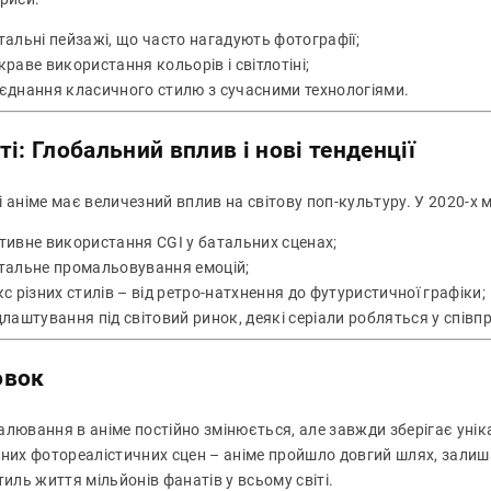
тальні пейзажі, що часто нагадують фотографії;
краве використання кольорів і світлотіні;
єднання класичного стилю з сучасними технологіями.
ті: Глобальний вплив і нові тенденції
 аніме має величезний вплив на світову поп-культуру. У 2020-х 
тивне використання CGI у батальних сценах;
тальне промальовування емоцій;
кс різних стилів – від ретро-натхнення до футуристичної графіки;
длаштування під світовий ринок, деякі серіали робляться у співпр
овок
лювання в аніме постійно змінюється, але завжди зберігає унікал
сних фотореалістичних сцен – аніме пройшло довгий шлях, залиш
тиль життя мільйонів фанатів у всьому світі.