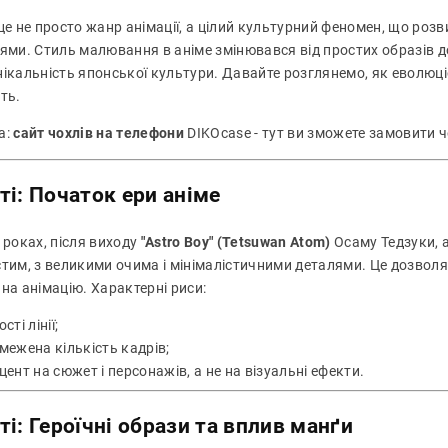
це не просто жанр анімації, а цілий культурний феномен, що роз
ями. Стиль малювання в аніме змінювався від простих образів до
нікальність японської культури. Давайте розглянемо, як еволюц
ть.
а:
сайт чохлів на телефони
DIKOcase - тут ви зможете замовити 
ті: Початок ери аніме
 роках, після виходу
"Astro Boy" (Tetsuwan Atom)
Осаму Тедзуки, 
стим, з великими очима і мінімалістичними деталями. Це дозвол
на анімацію. Характерні риси:
сті лінії;
межена кількість кадрів;
цент на сюжет і персонажів, а не на візуальні ефекти.
ті: Героїчні образи та вплив манґи