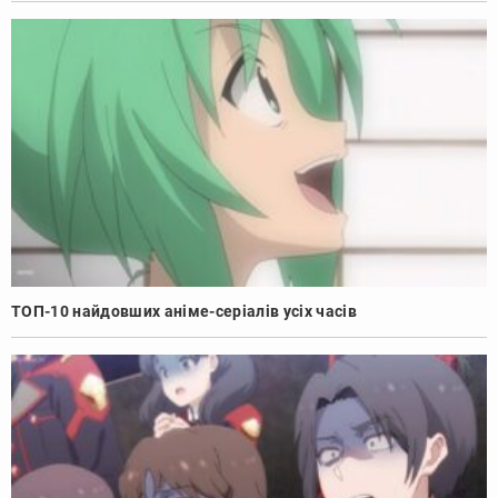
ТОП-10 найдовших аніме-серіалів усіх часів