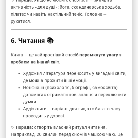
✨
Порада:
якщо не любите спортзал — знайдіть
активність «для душі»: йога, скандинавська ходьба,
пілатес чи навіть настільний теніс. Головне —
рухатися.
6. Читання 📚
Книга — це найпростіший спосіб
перемкнути увагу з
проблем на інший світ
.
Художня література переносить у вигадані світи,
де можна прожити інші емоції.
Нонфікшн (психологія, біографії, самоосвіта)
допомагає отримати нові знання й переключити
думки.
Аудіокниги — варіант для тих, хто багато часу
проводить у дорозі.
✨
Порада:
створіть власний ритуал читання.
Наприклад, 20 хвилин перед сном із чашкою чаю. Це