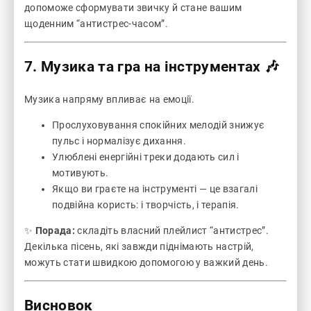
допоможе сформувати звичку й стане вашим
щоденним “антистрес-часом”.
7. Музика та гра на інструментах 🎶
Музика напряму впливає на емоції.
Прослуховування спокійних мелодій знижує
пульс і нормалізує дихання.
Улюблені енергійні треки додають сил і
мотивують.
Якщо ви граєте на інструменті — це взагалі
подвійна користь: і творчість, і терапія.
✨
Порада:
складіть власний плейлист “антистрес”.
Декілька пісень, які завжди піднімають настрій,
можуть стати швидкою допомогою у важкий день.
Висновок