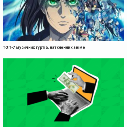
ТОП-7 музичних гуртів, натхненних аніме