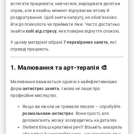
встигати працювати, навчатися, вирішувати десятки
справ, але в якийсь момент відчуваємо втому й
роздратування. Щоб зняти напругу, не обов’язково
йти до психолога чи приймати ліки. Часто достатньо
знайти
хобі від стресу
, яке поверне відчуття спокою.
У цьому матеріалі зібрані
7 перевірених занять
, які
справді працюють.
1. Малювання та арт-терапія 🎨
Малювання вважається однією з найефективніших
форм
антистрес занять
. І мова не лише про
професійне мистецтво.
Якщо ви ніколи не тримали пензля — спробуйте
розмальовки-антистрес
. Вони прості, але
допомагають мозку зосередитись на деталях.
Любите більш креативні речі? Візьміть акварель
або олівці й намалюйте щось, що асоціюється у