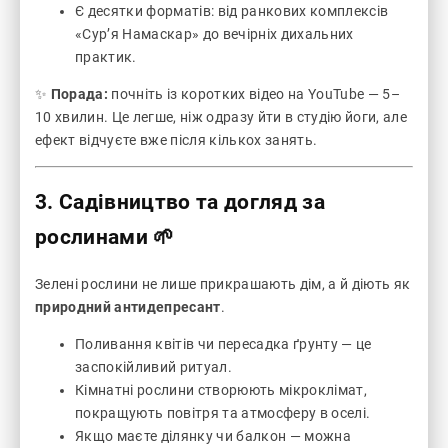
Є десятки форматів: від ранкових комплексів
«Сур’я Намаскар» до вечірніх дихальних
практик.
✨
Порада:
почніть із коротких відео на YouTube — 5–
10 хвилин. Це легше, ніж одразу йти в студію йоги, але
ефект відчуєте вже після кількох занять.
3. Садівництво та догляд за
рослинами 🌱
Зелені рослини не лише прикрашають дім, а й діють як
природний антидепресант
.
Поливання квітів чи пересадка ґрунту — це
заспокійливий ритуал.
Кімнатні рослини створюють мікроклімат,
покращують повітря та атмосферу в оселі.
Якщо маєте ділянку чи балкон — можна