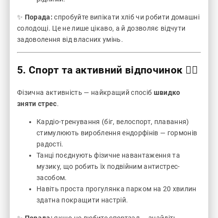
✨
Порада:
спробуйте випікати хліб чи робити домашні
солодощі. Це не лише цікаво, а й дозволяє відчути
задоволення від власних умінь.
5. Спорт та активний відпочинок 🚴‍♂️
Фізична активність — найкращий спосіб
швидко
зняти стрес
.
Кардіо-тренування (біг, велоспорт, плавання)
стимулюють вироблення ендорфінів — гормонів
радості.
Танці поєднують фізичне навантаження та
музику, що робить їх подвійним антистрес-
засобом.
Навіть проста прогулянка парком на 20 хвилин
здатна покращити настрій.