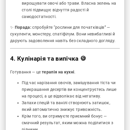
вирощувати овочі або трави. Власна зелень на
столі підвищує відчуття радості й
самодостатності.
✨
Порада:
спробуйте “рослини для початківців” —
сукуленти, монстеру, спатіфілум. Вони невибагливі й
дарують задоволення навіть без складного догляду.
4. Кулінарія та випічка 🍪
Готування — це
терапія на кухні
.
Під час нарізання овочів, замішування тіста чи
прикрашання десертів ви концентруєтесь лише
на процесі, а це відволікає від негативу.
Запахи спецій та ванілі створюють затишок,
який автоматично знижує тривожність.
Крім того, ви отримуєте приємний бонус —
смачний результат, яким можна поділитися з
рідними.