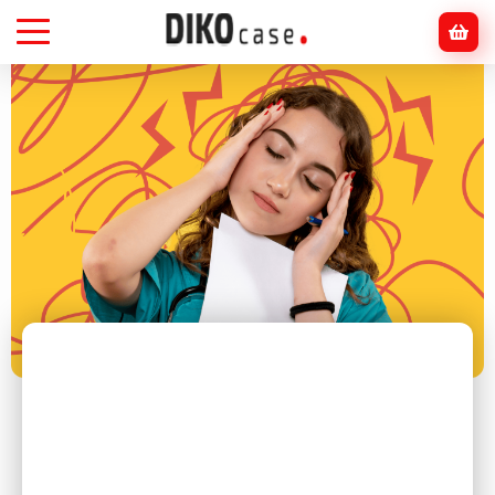
Головна
Блог
Інше
ТОП-7 хобі, які допомагають зняти стрес та
відновити енергію