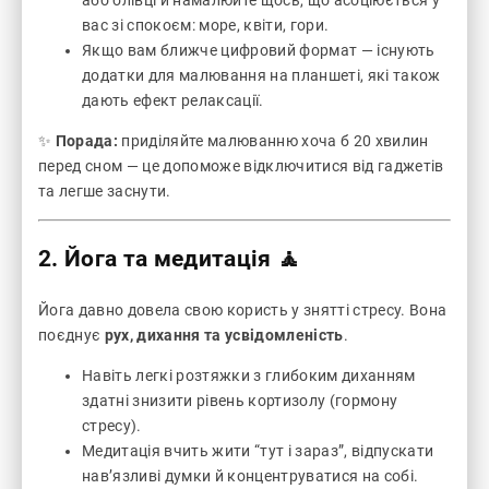
вас зі спокоєм: море, квіти, гори.
Якщо вам ближче цифровий формат — існують
додатки для малювання на планшеті, які також
дають ефект релаксації.
✨
Порада:
приділяйте малюванню хоча б 20 хвилин
перед сном — це допоможе відключитися від гаджетів
та легше заснути.
2. Йога та медитація 🧘
Йога давно довела свою користь у знятті стресу. Вона
поєднує
рух, дихання та усвідомленість
.
Навіть легкі розтяжки з глибоким диханням
здатні знизити рівень кортизолу (гормону
стресу).
Медитація вчить жити “тут і зараз”, відпускати
нав’язливі думки й концентруватися на собі.