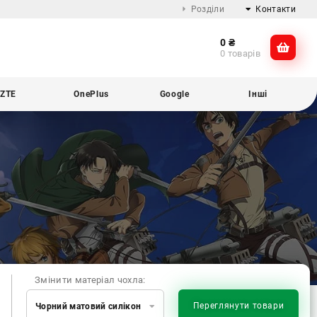
Розділи
Контакти
0
₴
Про компанію
@dikocase
0 товарів
Доставка та оплата
@dikocase
Обмін та повернення
ZTE
OnePlus
Google
Інші
Блог
Змінити матеріал чохла:
Переглянути товари
Чорний матовий силікон