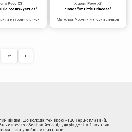
aomi Poco X3
Xiaomi Poco X3
н Піс розшукується"
Чохол "02 Little Princess"
рний матовий силікон
Матеріал:
Чорний матовий силікон
35
лий ніндзя, що володіє технікою «120 Герц»: плавний,
 не просто оберігав його від ударів долі, а й заявляв
ями твоїх улюблених всесвітів.