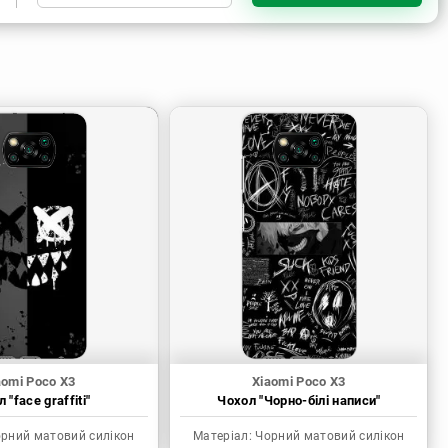
Чорний матовий силікон
Прозорий силікон
Прозорий матовий силікон
aomi Poco X3
Xiaomi Poco X3
 "face graffiti"
Чохол "Чорно-білі написи"
рний матовий силікон
Матеріал:
Чорний матовий силікон