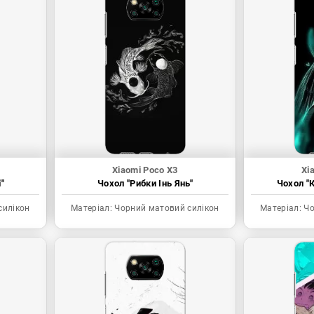
Xiaomi Poco X3
Xi
"
Чохол "Рибки Інь Янь"
Чохол "К
силікон
Матеріал:
Чорний матовий силікон
Матеріал:
Чо