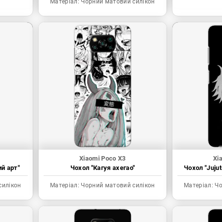
Матеріал:
Чорний матовий силікон
Xiaomi Poco X3
Xi
ий арт"
Чохол "Кагуя ахегао"
Чохол "Juju
силікон
Матеріал:
Чорний матовий силікон
Матеріал:
Чо