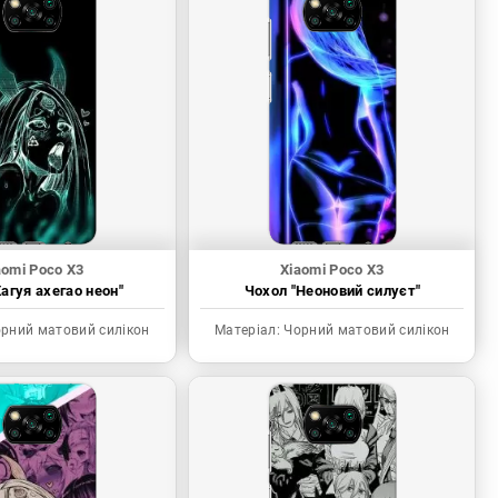
aomi Poco X3
Xiaomi Poco X3
агуя ахегао неон"
Чохол "Неоновий силуєт"
рний матовий силікон
Матеріал:
Чорний матовий силікон