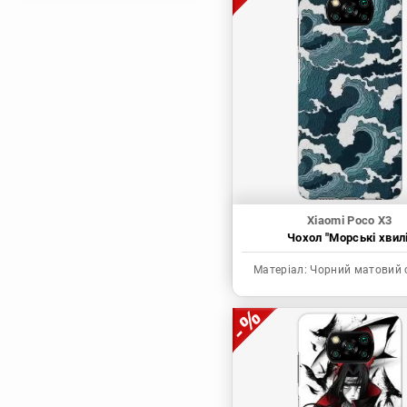
Магічна битва
Мисливець х
Мисливець
Моя академія героїв
Наруто
Неймовірні пригоди
ДжоДжо
П'ять наречених
Патріот Моріарті
Xiaomi Poco X3
Чохол "Морські хвилі
Повелитель
Реінкарнація
Матеріал:
Чорний матовий 
безробітного: Історія
про пригоди в
іншому світі
Родина Шпигунів
Сага про Вінланд
Сворд Арт Онлайн