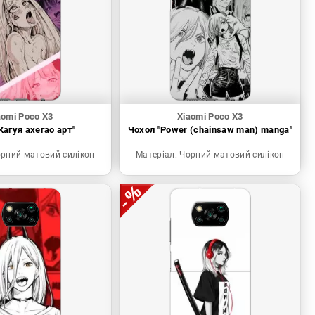
aomi Poco X3
Xiaomi Poco X3
Кагуя ахегао арт"
Чохол "Power (chainsaw man) manga"
рний матовий силікон
Матеріал:
Чорний матовий силікон