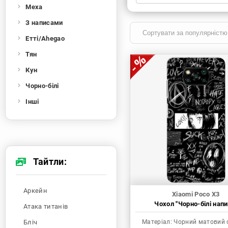
Меха
Xiaomi
Samsung
Apple
Huawei
З написами
Oppo
Realme
TECNO
ZTE
Етті/Ahegao
OnePlus
Google
Doogee
Тян
Infinix
Sony
Motorola
Кун
Чорно-білі
Інші
Тайтли:
Аркейн
Xiaomi Poco X3
Чохол "Чорно-білі напи
Атака титанів
Бліч
Матеріал:
Чорний матовий 