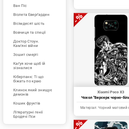
Ван Піс
Віолета Еверґарден
Вісімдесят шість
Вовчиця та спеції
Доктор Стоун.
Кам'яні війни
Зошит смерті
Каґуя хоче щоб їй
зізналися
Кіберпанк: Ті що
біжать по краю
Клинок який знищує
Xiaomi Poco X3
демонів
Чохол "Берсерк чорно-біл
Кошик фруктів
Матеріал:
Чорний матовий 
Літературні генії
Бродячі Пси
Людина-бензопила