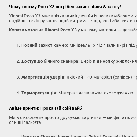
Чому твоєму Poco X3 потрібен захист рівня S-класу?
Xiaomi Poco X3 має впізнаваний дизайн із великим блоком к
надійного екіпірування, щоб витримати щоденні «битви» в к
Купити чохол на Xiaomi Poco X3
у нашому магазині — це заб
Повний захист камер:
Ми ідеально підігнали виріз під
Доступ до бічного сканера:
Виріз під кнопку живлення
Амортизація ударів:
Якісний TPU-матеріал (силікон) п
Терморегуляція:
Матеріал не заважає охолодженню Liq
Аніме принти: Прокачай свій вайб
Ми в dikocase не просто друкуємо картинки — ми фанатіємо ві
спинці гаджета.