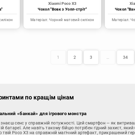
Xiaomi Poco X3
Xi
в"
Чохол "Вовк з Уолл-стріт"
Чохол "Ва
силікон
Матеріал:
Чорний матовий силікон
Матеріал:
Чо
1
2
3
…
34
принтами по кращім цінам
нальний «банкай» для ігрового монстра
о знаєш сенс у справжній потужності. Цей смартфон — як витрива
батареї. Але навіть такому бійцю потрібен гідний захист, який би
 твій Poco X3 на справжній магічний артефакт, прикрашений геро