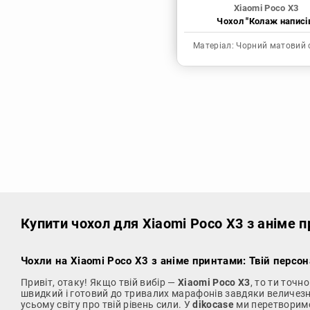
Xiaomi Poco X3
Чохол "Колаж написі
Матеріал:
Чорний матовий 
Купити чохол
для Xiaomi Poco X3 з аніме 
Чохли на Xiaomi Poco X3 з аніме принтами: Твій персо
Привіт, отаку! Якщо твій вибір —
Xiaomi Poco X3
, то ти точн
швидкий і готовий до тривалих марафонів завдяки величезній 
усьому світу про твій рівень сили. У
dikocase
ми перетворимо