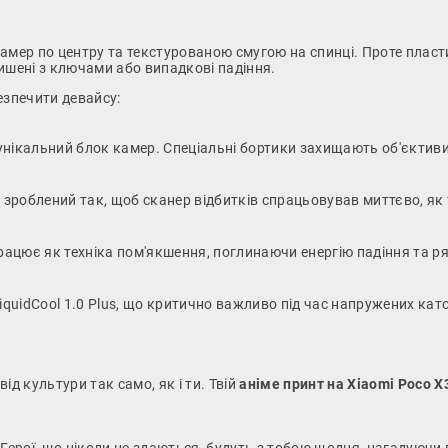
амер по центру та текстурованою смугою на спинці. Проте пласт
ишені з ключами або випадкові падіння.
езпечити девайсу:
 унікальний блок камер. Спеціальні бортики захищають об'єктиви
 зроблений так, щоб сканер відбитків спрацьовував миттєво, як 
рацює як техніка пом'якшення, поглинаючи енергію падіння та ря
uidCool 1.0 Plus, що критично важливо під час напружених като
д культури так само, як і ти. Твій
аніме принт на Xiaomi Poco X