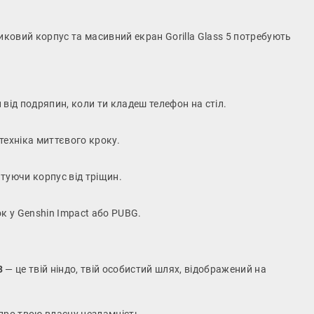
иковий корпус та масивний екран Gorilla Glass 5 потребують
 від подряпин, коли ти кладеш телефон на стіл.
техніка миттєвого кроку.
туючи корпус від тріщин.
к у Genshin Impact або PUBG.
3
— це твій ніндо, твій особистий шлях, відображений на