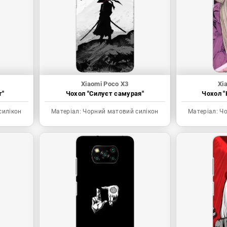
Xiaomi Poco X3
Xi
т"
Чохол "Силуєт самурая"
Чохол "
силікон
Матеріал:
Чорний матовий силікон
Матеріал:
Чо