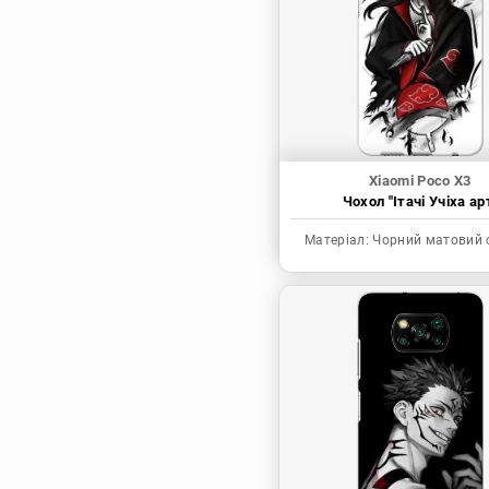
Синя в’язниця
Скейт: Безкінечність
Токійські месники
Ця фарфорова
лялечка закохалася
Xiaomi Poco X3
Чохол "Ітачі Учіха ар
Матеріал:
Чорний матовий 