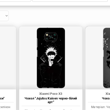
Xiaomi Poco X3
Xi
си"
Чохол "Jujutsu Kaisen чорно-білий
Чохол
арт"
силікон
Матеріал:
Чо