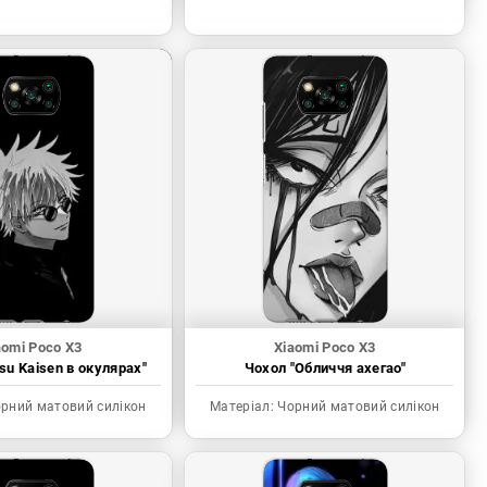
aomi Poco X3
Xiaomi Poco X3
tsu Kaisen в окулярах"
Чохол "Обличчя ахегао"
рний матовий силікон
Матеріал:
Чорний матовий силікон