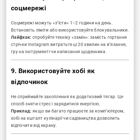
соцмережі
Соцмережі можуть «з’їсти» 1–2 години на день.
Встановіть ліміти або використовуйте блокувальники.
Лайфхак:
спробуйте техніку «замін»: замість гортання
стрічки Instagram витратьте ці 20 хвилин на в’язання,
гру на інструменті чи написання щоденника.
9. Використовуйте хобі як
відпочинок
Не сприймайте захоплення як додатковий тягар. Це
спосіб зняти стрес і зарядитися енергією.
Приклад:
якщо ви багато працюєте за комп’ютером,
хобі на кшталт кулінарії чи садівництва дозволить
відпочити від екрану.