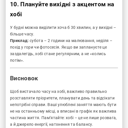
10. Плануйте вихідні з акцентом на
хобі
У будні можна виділити хоча б 30 хвилин, а у вихідні –
більше часу.
Приклад:
субота – 2 години на малювання, неділя –
похід у гори чи фотосесія. Якщо ви заплануєте це
заздалегідь, хобі стане регулярним, а не «колись
потім».
Висновок
Щоб вистачало часу на хобі, важливо правильно
розставляти пріоритети, планувати день та відсікати
непотрібні справи. Ваші улюблені заняття мають бути
не на останньому місці, а вписані в графік як важлива
частина життя. Пам’ятайте: хобі – це не лише розвага,
а й джерело енергії, натхнення та балансу.