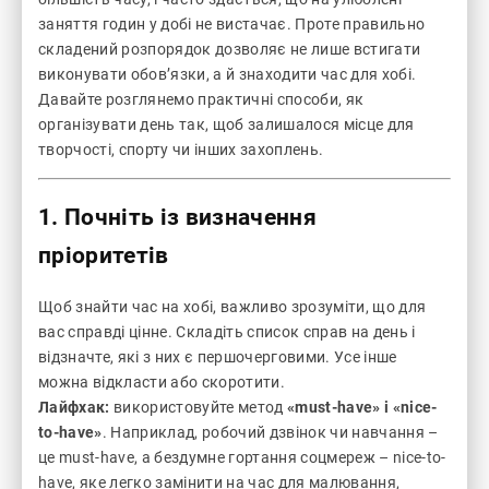
заняття годин у добі не вистачає. Проте правильно
складений розпорядок дозволяє не лише встигати
виконувати обов’язки, а й знаходити час для хобі.
Давайте розглянемо практичні способи, як
організувати день так, щоб залишалося місце для
творчості, спорту чи інших захоплень.
1. Почніть із визначення
пріоритетів
Щоб знайти час на хобі, важливо зрозуміти, що для
вас справді цінне. Складіть список справ на день і
відзначте, які з них є першочерговими. Усе інше
можна відкласти або скоротити.
Лайфхак:
використовуйте метод
«must-have» і «nice-
to-have»
. Наприклад, робочий дзвінок чи навчання –
це must-have, а бездумне гортання соцмереж – nice-to-
have, яке легко замінити на час для малювання,