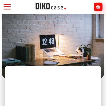
Головна
Блог
Інше
Як планувати день, щоб вистачало часу на хобі