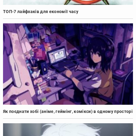
ТОП-7 лайфхаків для економії часу
Як поєднати хобі (аніме, геймінг, комікси) в одному просторі