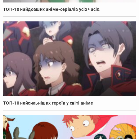
ТОП-10 найдовших аніме-серіалів усіх часів
ТОП-10 найсильніших героїв у світі аніме