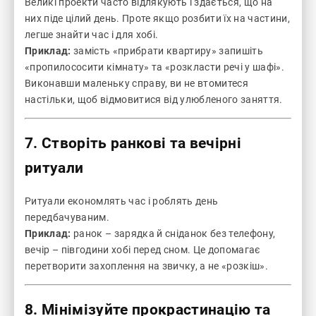
Великі проекти часто відлякують і здається, що на
них піде цілий день. Проте якщо розбити їх на частини,
легше знайти час і для хобі.
Приклад:
замість «прибрати квартиру» запишіть
«пропилососити кімнату» та «розкласти речі у шафі».
Виконавши маленьку справу, ви не втомитеся
настільки, щоб відмовитися від улюбленого заняття.
7. Створіть ранкові та вечірні
ритуали
Ритуали економлять час і роблять день
передбачуваним.
Приклад:
ранок – зарядка й сніданок без телефону,
вечір – півгодини хобі перед сном. Це допомагає
перетворити захоплення на звичку, а не «розкіш».
8. Мінімізуйте прокрастинацію та