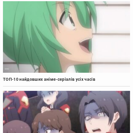
ТОП-10 найдовших аніме-серіалів усіх часів