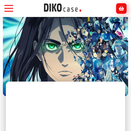
Головна
Блог
Інше
ТОП-7 музичних гуртів, натхненних аніме