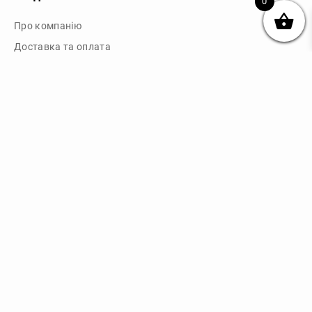
0
Про компанію
Доставка та оплата
Обмін та повернення
Блог
Купити чохли з чорного силікону
Купити чохли з термопластику
Купити чохли з прозорого силікону
Аніме чохли - Міста
Купити чохли в м.Київ
Картини на полотні
Картини на полотні у м.Київ
Зв'язок