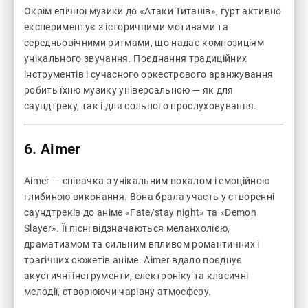
Окрім епічної музики до «Атаки Титанів», гурт активно
експериментує з історичними мотивами та
середньовічними ритмами, що надає композиціям
унікального звучання. Поєднання традиційних
інструментів і сучасного оркестрового аранжування
робить їхню музику універсальною — як для
саундтреку, так і для сольного прослуховування.
6.
Aimer
Aimer — співачка з унікальним вокалом і емоційною
глибиною виконання. Вона брала участь у створенні
саундтреків до аніме «Fate/stay night» та «Demon
Slayer». Її пісні відзначаються меланхолією,
драматизмом та сильним впливом романтичних і
трагічних сюжетів аніме. Aimer вдало поєднує
акустичні інструменти, електроніку та класичні
мелодії, створюючи чарівну атмосферу.