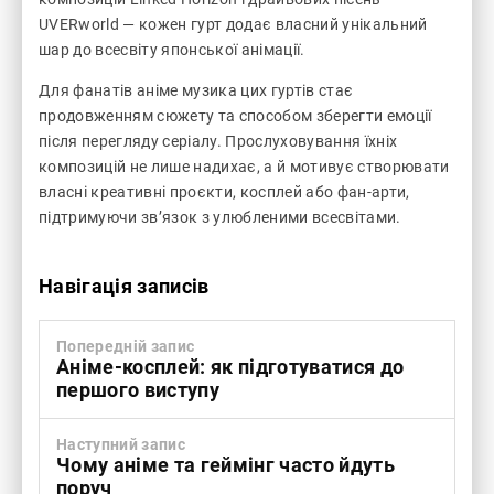
UVERworld — кожен гурт додає власний унікальний
шар до всесвіту японської анімації.
Для фанатів аніме музика цих гуртів стає
продовженням сюжету та способом зберегти емоції
після перегляду серіалу. Прослуховування їхніх
композицій не лише надихає, а й мотивує створювати
власні креативні проєкти, косплей або фан-арти,
підтримуючи зв’язок з улюбленими всесвітами.
Навігація записів
Попередній запис
Аніме-косплей: як підготуватися до
першого виступу
Наступний запис
Чому аніме та геймінг часто йдуть
поруч