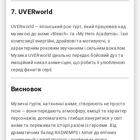
7.
UVERworld
UVERworld — японський рок-гурт, який працював над
музикою до аніме «Bleach» та «My Hero Academia». Їхні
композиції енергійні, драйвові та мотивуючі, з
характерним роковим звучанням і сильним вокалом.
Музика UVERworld ідеально передає бойовий дух та
емоційний накал аніме-сцен, що робить її улюбленою
серед фанатів серії.
Висновок
Музичні гурти, натхненні аніме, створюють не просто
пісні — вони передають атмосферу, емоції та характер
персонажів, допомагають глибше зануритися у світ
аніме та переживати історії разом із героями. Від
драматичних балад RADWIMPS і Aimer до епічних
композицій Linked Horizon і драйвових пісень