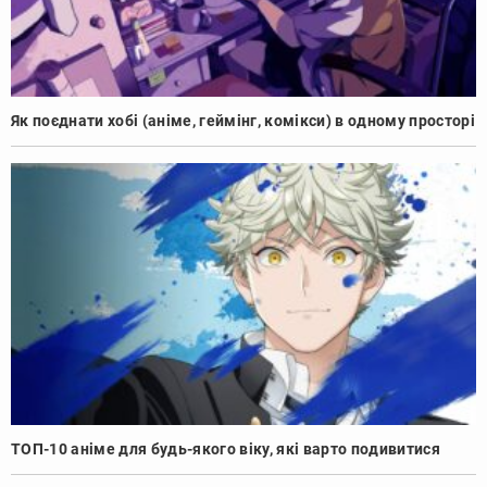
Як поєднати хобі (аніме, геймінг, комікси) в одному просторі
ТОП-10 аніме для будь-якого віку, які варто подивитися