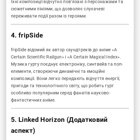
Їхні композиції відчутно пов’язані з персонажами та
сюжетними лініями, що дозволяє слухачеві
переживати події разом із героями.
4.
fripSide
fripSide відомий як автор саундтреків до аніме «A
Certain Scientific Railgun» і «A Certain Magical Index».
Музика гурту поєднує електроніку, синтвейв та поп-
елементи, створюючи динамічні та емоційні
композиції. Вони легко передають відчуття енергії,
пригоди та технологічного світу, що робить гурт
особливо популярним серед фанатів науково-
фантастичних аніме.
5.
Linked Horizon (Додатковий
аспект)