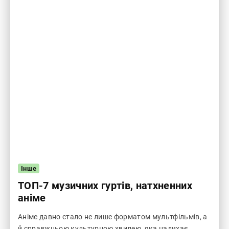
Інше
ТОП-7 музичних гуртів, натхненних
аніме
Аніме давно стало не лише форматом мультфільмів, а
й справжньою культурною хвилею, яка надихає