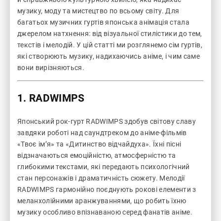
музику, моду та мистецтво по всьому світу. Для
багатьох музичних гуртів японська анімація стала
джерелом натхнення: від візуальної стилістики до тем,
текстів і мелодій. У цій статті ми розглянемо сім гуртів,
які створюють музику, надихаючись аніме, і чим саме
вони вирізняються.
1.
RADWIMPS
Японський рок-гурт RADWIMPS здобув світову славу
завдяки роботі над саундтреком до аніме-фільмів
«Твоє ім’я» та «Дитинство відчайдуха». Їхні пісні
відзначаються емоційністю, атмосферністю та
глибокими текстами, які передають психологічний
стан персонажів і драматичність сюжету. Мелодії
RADWIMPS гармонійно поєднують рокові елементи з
меланхолійними аранжуваннями, що робить їхню
музику особливо впізнаваною серед фанатів аніме.