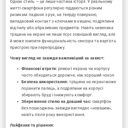
Однак стиль — це лише частина історії. У реальному
житті смартфони регулярно піддаються різним
ризикам: падіння з рук, на тверду поверхню,
випадковий контакт з ключами в кишені, подряпини
від пилу або абразивних предметів. Навіть невелика
тріщина на екрані не лише псує зовнішній вигляд, але
й може знизити функціональність сенсора та вартість
пристрою при перепродажу.
Чому вигляд не завжди важливіший за захист:
Фінансові втрати:
ремонт екрана чи корпусу
часто обходиться дорожче, ніж хороший чохол.
Безпека використання:
тріщина на екрані може
поранити палець, а подряпини на корпусі
збирають бруд і знижують комфорт.
Збереження стилю на довший час:
смартфон
без пошкоджень завжди виглядає «новішим»,
навіть після року використання.
Лайфхаки та рішення: