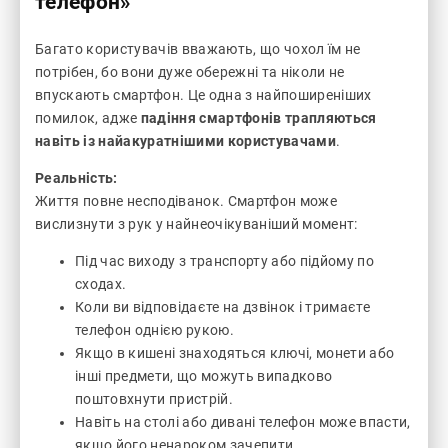
телефон»
Багато користувачів вважають, що чохол їм не
потрібен, бо вони дуже обережні та ніколи не
впускають смартфон. Це одна з найпоширеніших
помилок, адже
падіння смартфонів трапляються
навіть із найакуратнішими користувачами
.
Реальність:
Життя повне несподіванок. Смартфон може
вислизнути з рук у найнеочікуваніший момент:
Під час виходу з транспорту або підйому по
сходах.
Коли ви відповідаєте на дзвінок і тримаєте
телефон однією рукою.
Якщо в кишені знаходяться ключі, монети або
інші предмети, що можуть випадково
поштовхнути пристрій.
Навіть на столі або дивані телефон може впасти,
якщо його ненароком зачепити.