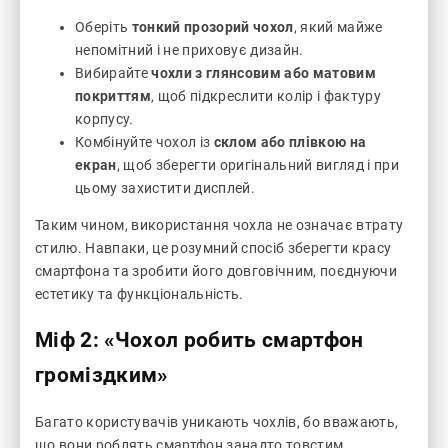
Оберіть
тонкий прозорий чохол
, який майже
непомітний і не приховує дизайн.
Вибирайте
чохли з глянсовим або матовим
покриттям
, щоб підкреслити колір і фактуру
корпусу.
Комбінуйте чохол із
склом або плівкою на
екран
, щоб зберегти оригінальний вигляд і при
цьому захистити дисплей.
Таким чином, використання чохла не означає втрату
стилю. Навпаки, це розумний спосіб зберегти красу
смартфона та зробити його довговічним, поєднуючи
естетику та функціональність.
Міф 2: «Чохол робить смартфон
громіздким»
Багато користувачів уникають чохлів, бо вважають,
що вони роблять смартфон занадто товстим,