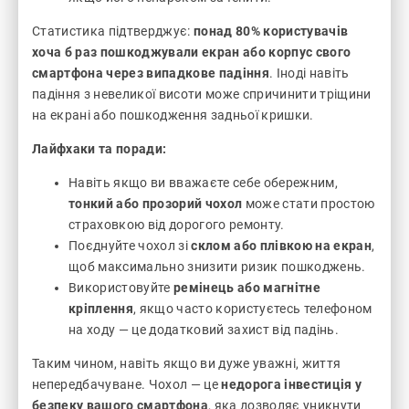
Статистика підтверджує:
понад 80% користувачів
хоча б раз пошкоджували екран або корпус свого
смартфона через випадкове падіння
. Іноді навіть
падіння з невеликої висоти може спричинити тріщини
на екрані або пошкодження задньої кришки.
Лайфхаки та поради:
Навіть якщо ви вважаєте себе обережним,
тонкий або прозорий чохол
може стати простою
страховкою від дорогого ремонту.
Поєднуйте чохол зі
склом або плівкою на екран
,
щоб максимально знизити ризик пошкоджень.
Використовуйте
ремінець або магнітне
кріплення
, якщо часто користуєтесь телефоном
на ходу — це додатковий захист від падінь.
Таким чином, навіть якщо ви дуже уважні, життя
непередбачуване. Чохол — це
недорога інвестиція у
безпеку вашого смартфона
, яка дозволяє уникнути