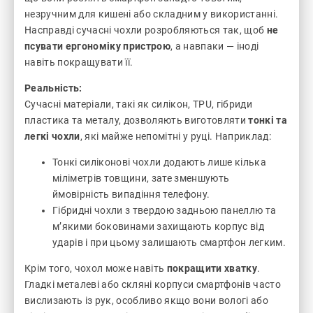
незручним для кишені або складним у використанні.
Насправді сучасні чохли розробляються так, щоб
не
псувати ергономіку пристрою
, а навпаки — іноді
навіть покращувати її.
Реальність:
Сучасні матеріали, такі як силікон, TPU, гібриди
пластика та металу, дозволяють виготовляти
тонкі та
легкі чохли
, які майже непомітні у руці. Наприклад:
Тонкі силіконові чохли додають лише кілька
міліметрів товщини, зате зменшують
ймовірність випадіння телефону.
Гібридні чохли з твердою задньою панеллю та
м’якими боковинами захищають корпус від
ударів і при цьому залишають смартфон легким.
Крім того, чохол може навіть
покращити хватку
.
Гладкі металеві або скляні корпуси смартфонів часто
вислизають із рук, особливо якщо вони вологі або