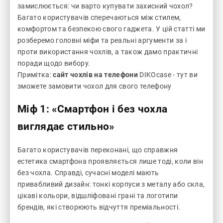
замислюється: чи варто купувати захисний чохол?
Багато користувачів сперечаються між стилем,
комфортом та безпекою свого гаджета. У цій статті ми
розберемо головні міфи та реальні аргументи за і
проти використання чохлів, а також дамо практичні
поради щодо вибору.
Примітка:
сайт чохлів на телефони
DIKOcase - тут ви
зможете замовити чохол для свого телефону
Міф 1: «Смартфон і без чохла
виглядає стильно»
Багато користувачів переконані, що справжня
естетика смартфона проявляється лише тоді, коли він
без чохла. Справді, сучасні моделі мають
привабливий дизайн: тонкі корпуси з металу або скла,
цікаві кольори, відшліфовані грані та логотипи
брендів, які створюють відчуття преміальності.