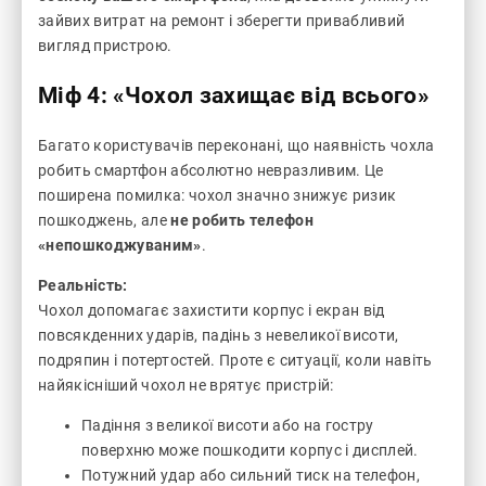
зайвих витрат на ремонт і зберегти привабливий
вигляд пристрою.
Міф 4: «Чохол захищає від всього»
Багато користувачів переконані, що наявність чохла
робить смартфон абсолютно невразливим. Це
поширена помилка: чохол значно знижує ризик
пошкоджень, але
не робить телефон
«непошкоджуваним»
.
Реальність:
Чохол допомагає захистити корпус і екран від
повсякденних ударів, падінь з невеликої висоти,
подряпин і потертостей. Проте є ситуації, коли навіть
найякісніший чохол не врятує пристрій:
Падіння з великої висоти або на гостру
поверхню може пошкодити корпус і дисплей.
Потужний удар або сильний тиск на телефон,