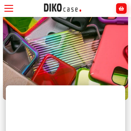
Головна
Блог
Смартфони
Чи потрібен захисний чохол? Міфи і
реальність