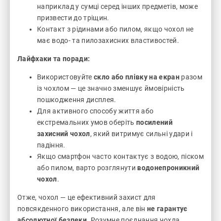
наприклад у сумці серед інших предметів, може
призвести до тріщин.
Контакт з рідинами або пилом, якщо чохол не
має водо- та пилозахисних властивостей.
Лайфхаки та поради:
Використовуйте
скло або плівку на екран
разом
із чохлом — це значно зменшує ймовірність
пошкодження дисплея.
Для активного способу життя або
екстремальних умов оберіть
посилений
захисний чохол
, який витримує сильні удари і
падіння.
Якщо смартфон часто контактує з водою, піском
або пилом, варто розглянути
водонепроникний
чохол
.
Отже, чохол — це ефективний захист для
повсякденного використання, але він
не гарантує
абсолютної безпеки
. Розумне поєднання чохла,