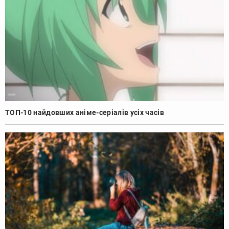
ТОП-10 найдовших аніме-серіалів усіх часів