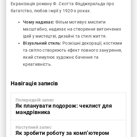
Екранізація роману Ф. Скотта Фіцджеральда про
багатство, любов і мрії у 1920-х роках.
Чому надихає:
Фільм мотивує мислити
масштабно, надихає на створення витончених
ідей у мистецтві, дизайні та стилі життя.
Візуальний стиль:
Розкішні декорації, костюми
та світло створюють ефект повного занурення,
який стимулює художнє бачення та
креативність.
Навігація записів
Попередній запис
Як планувати подорож: чеклист для
мандрівника
Наступний запис
Як зробити роботу за комп’ютером