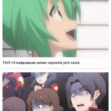
ТОП-10 найдовших аніме-серіалів усіх часів