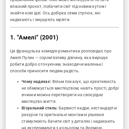
власний проєкт, побачити світ під новим кутом і
знайти нові ідеї. Ось добірка семи стрічок, які
надихають і змушують мріяти.
1.
"Амелі" (2001)
Ця французька комедія-романтика розповідає про
Амелі Пулен — сором’язливу дівчину, яка вирішує
робити добро оточуючим, знаходячи маленькі
способи приносити людям радість.
Чому надихає:
Фільм показує, що креативність
не обмежується мистецтвом; навіть прості, добрі
вчинки можна перетворити на своєрідне
мистецтво життя.
Візуальний стиль:
Барвисті кадри, нестандартні
ракурси та оригінальні монтажні рішення
стимулюють бачити світ у деталях і надихають
на експерименти з кольором та формою.