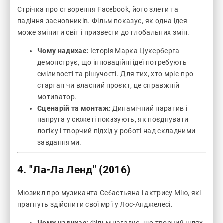
Стрічка про створення Facebook, його злети та
падіння засновників. Фільм показує, як одна ідея
може змінити світ і призвести до глобальних змін.
Чому надихає:
Історія Марка Цукерберга
демонструє, що інноваційні ідеї потребують
сміливості та рішучості. Для тих, хто мріє про
стартап чи власний проєкт, це справжній
мотиватор.
Сценарій та монтаж:
Динамічний наратив і
напруга у сюжеті показують, як поєднувати
логіку і творчий підхід у роботі над складними
завданнями.
4.
"Ла-Ла Ленд" (2016)
Мюзикл про музиканта Себастьяна і актрису Мію, які
прагнуть здійснити свої мрії у Лос-Анджелесі.
Чому надихає:
Фільм нагадує, що творчий шлях