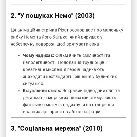
2.
"У пошуках Немо" (2003)
Ця анімаційна стрічка Pixar розповідає про маленьку
рибку Немо та його батька, який вирушає у
небезпечну подорож, щоб врятувати сина.
Чому надихає:
Фільм вчить сміливості та
наполегливості. Подолання труднощів і
креативне мислення героїв надихають
знаходити нестандартні рішення у будь-яких
ситуаціях.
Візуальний стиль:
Яскравий підводний світ та
деталізація морських пейзажів стимулюють
фантазію і можуть надихнути на створення
власних арт-проєктів або ілюстрацій.
3.
"Соціальна мережа" (2010)