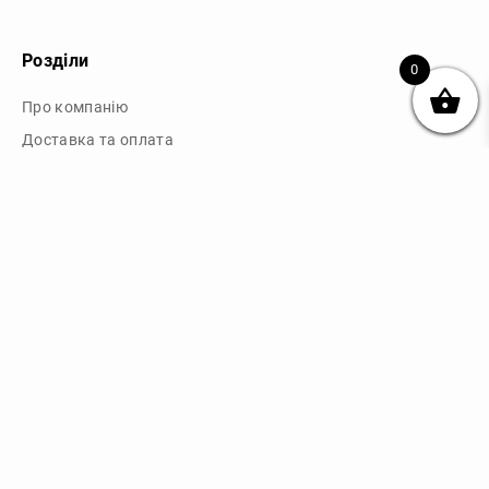
Розділи
0
Про компанію
Доставка та оплата
Обмін та повернення
Блог
Купити чохли з чорного силікону
Купити чохли з термопластику
Купити чохли з прозорого силікону
Аніме чохли - Міста
Купити чохли в м.Київ
Картини на полотні
Картини на полотні у м.Київ