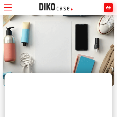
Головна
Блог
Інше
ТОП-7 фільмів, які надихають на творчість