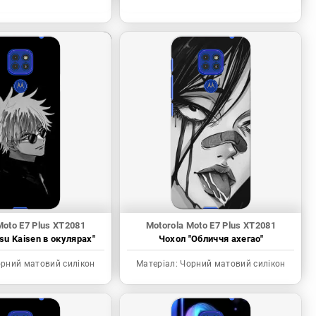
Moto E7 Plus XT2081
Motorola Moto E7 Plus XT2081
tsu Kaisen в окулярах"
Чохол "Обличчя ахегао"
рний матовий силікон
Матеріал:
Чорний матовий силікон