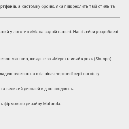
артфонів
, а кастомну броню, яка підкреслить твій стиль та
аний у логотип «M» на задній панелі. Наші кейси розроблені
елефон миттєво, швидше за «Мерехтливий крок» (Shunpo).
деш телефон на стіл після чергової серії онгоїнгу.
у та великий дисплей від пошкоджень.
ть фірмового дизайну Motorola.