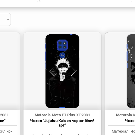
T2081
Motorola Moto E7 Plus XT2081
Motorola 
си"
Чохол "Jujutsu Kaisen чорно-білий
Чохол
арт"
силікон
Матеріал:
Чо