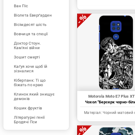
Ван Піс
Віолета Еверґарден
Вісімдесят шість
Вовчиця та спеції
Доктор Стоун.
Кам'яні війни
Зошит смерті
Каґуя хоче щоб їй
зізналися
Кіберпанк: Ті що
біжать по краю
Клинок який знищує
Motorola Moto E7 Plus X
демонів
Чохол "Берсерк чорно-біл
Кошик фруктів
Матеріал:
Чорний матовий 
Літературні генії
Бродячі Пси
Людина-бензопила