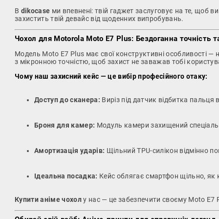
В
dikocase
ми впевнені: твій гаджет заслуговує на те, щоб 
захистить твій девайс від щоденних випробувань.
Чохол для Motorola Moto E7 Plus: Бездоганна точність т
Модель Moto E7 Plus має свої конструктивні особливості — н
з мікронною точністю, щоб захист не заважав тобі користу
Чому наш захисний кейс — це вибір професійного отаку:
Доступ до сканера:
Виріз під датчик відбитка пальця 
Броня для камер:
Модуль камери захищений спеціальним
Амортизація ударів:
Щільний TPU-силікон відмінно по
Ідеальна посадка:
Кейс облягає смартфон щільно, як к
Купити аніме чохол
у нас — це забезпечити своєму Moto E7 P