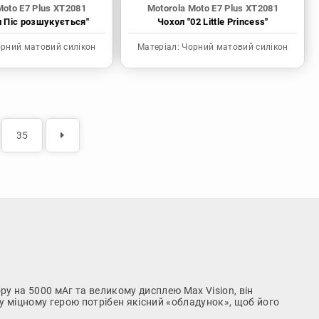
Moto E7 Plus XT2081
Motorola Moto E7 Plus XT2081
н Піс розшукується"
Чохол "02 Little Princess"
рний матовий силікон
Матеріал:
Чорний матовий силікон
35
у на 5000 мАг та великому дисплею Max Vision, він
му міцному герою потрібен якісний «обладунок», щоб його