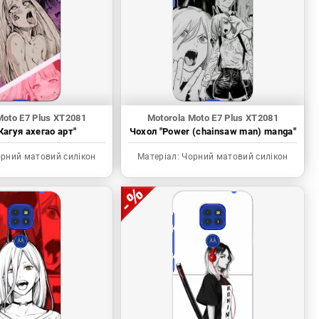
Moto E7 Plus XT2081
Motorola Moto E7 Plus XT2081
Кагуя ахегао арт"
Чохол "Power (chainsaw man) manga"
рний матовий силікон
Матеріал:
Чорний матовий силікон