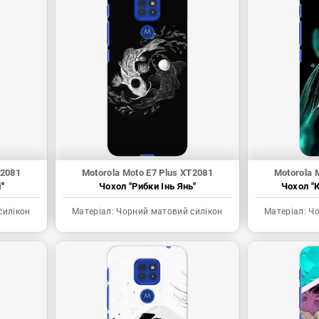
T2081
Motorola Moto E7 Plus XT2081
Motorola 
"
Чохол "Рибки Інь Янь"
Чохол "К
силікон
Матеріал:
Чорний матовий силікон
Матеріал:
Чо