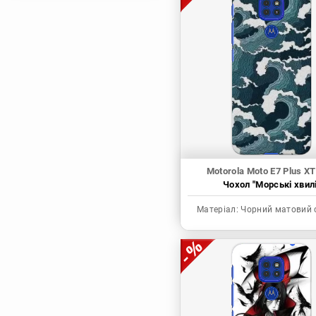
Магічна битва
Мисливець х
Мисливець
Моя академія героїв
Наруто
Неймовірні пригоди
ДжоДжо
П'ять наречених
Патріот Моріарті
Motorola Moto E7 Plus X
Чохол "Морські хвилі
Повелитель
Реінкарнація
Матеріал:
Чорний матовий 
безробітного: Історія
про пригоди в
іншому світі
Родина Шпигунів
Сага про Вінланд
Сворд Арт Онлайн