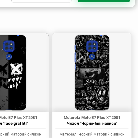
Чорний матовий силікон
Прозорий силікон
Moto E7 Plus XT2081
Motorola Moto E7 Plus XT2081
 "face graffiti"
Чохол "Чорно-білі написи"
рний матовий силікон
Матеріал:
Чорний матовий силікон