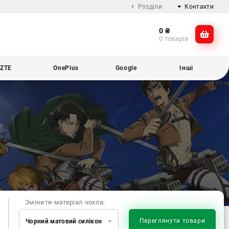
Розділи
Контакти
0
₴
Про компанію
@dikocase
0 товарів
Доставка та оплата
@dikocase
Обмін та повернення
ZTE
OnePlus
Google
Інші
Блог
Змінити матеріал чохла:
Переглянути товари
Чорний матовий силікон