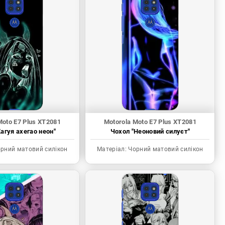
Moto E7 Plus XT2081
Motorola Moto E7 Plus XT2081
агуя ахегао неон"
Чохол "Неоновий силуєт"
рний матовий силікон
Матеріал:
Чорний матовий силікон