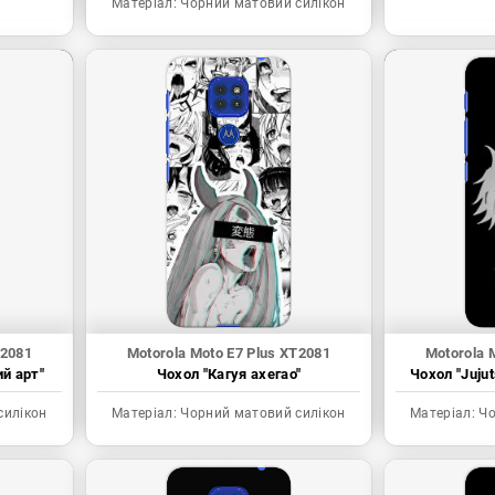
Матеріал:
Чорний матовий силікон
T2081
Motorola Moto E7 Plus XT2081
Motorola 
ий арт"
Чохол "Кагуя ахегао"
Чохол "Juju
силікон
Матеріал:
Чорний матовий силікон
Матеріал:
Чо