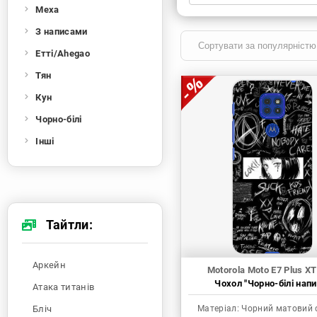
Меха
Xiaomi
Samsung
Apple
Huawei
З написами
Oppo
Realme
TECNO
ZTE
Етті/Ahegao
OnePlus
Google
Doogee
Тян
Infinix
Sony
Motorola
Кун
Чорно-білі
Інші
Тайтли:
Аркейн
Motorola Moto E7 Plus X
Чохол "Чорно-білі напи
Атака титанів
Бліч
Матеріал:
Чорний матовий 