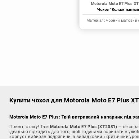
Motorola Moto E7 Plus X
Чохол "Колаж написі
Матеріал:
Чорний матовий 
Купити чохол
для Motorola Moto E7 Plus X
Motorola Moto E7 Plus: Твій витривалий напарник під за
Привіт, отаку! Твій
Motorola Moto E7 Plus (XT2081)
— це спра
ідеально підходить для того, щоб годинами поринати в улюбл
корпус не збирав подряпини, а випадковий «критичний урон