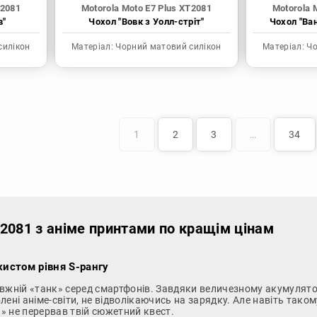
T2081
Motorola Moto E7 Plus XT2081
Motorola 
в"
Чохол "Вовк з Уолл-стріт"
Чохол "Ва
силікон
Матеріал:
Чорний матовий силікон
Матеріал:
Чо
1
2
3
…
34
T2081 з аніме принтами по кращім цінам
хистом рівня S-рангу
вжній «танк» серед смартфонів. Завдяки величезному акумулятор
ені аніме-світи, не відволікаючись на зарядку. Але навіть тако
» не перервав твій сюжетний квест.