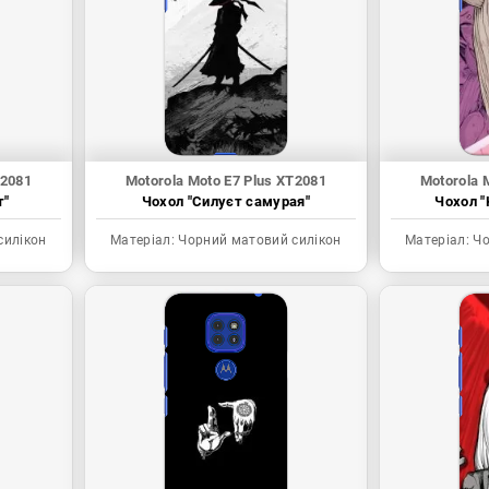
T2081
Motorola Moto E7 Plus XT2081
Motorola 
т"
Чохол "Силуєт самурая"
Чохол "
силікон
Матеріал:
Чорний матовий силікон
Матеріал:
Чо