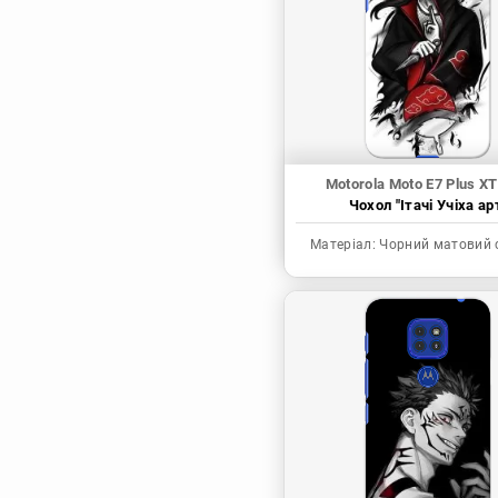
Синя в’язниця
Скейт: Безкінечність
Токійські месники
Ця фарфорова
лялечка закохалася
Motorola Moto E7 Plus X
Чохол "Ітачі Учіха ар
Матеріал:
Чорний матовий 