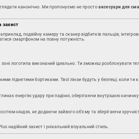
виглядати канонічно. Ми пропонуємо не просто
аксесуари для см
а захист
априклад, подвійну камеру та сканер відбитків пальців, інтегров
ватися смартфоном на повну потужність.
в зоні логотипа виконаний ідеально. Ти зможеш розблокувати т
и піднятими бортиками. Твої лінзи будуть у безпеці, коли ти кла
глинає енергію удару при падінні, оберігаючи внутрішню начинк
остюм ніндзя, не додаючи зайвого об'єму та зберігаючи зручніс
lus надійний захист і унікальний візуальний стиль.