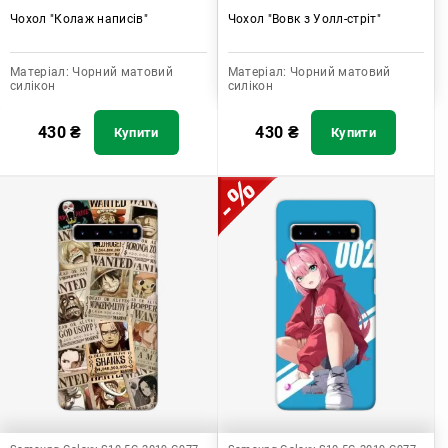
Чохол "Колаж написів"
Чохол "Вовк з Уолл-стріт"
Матеріал:
Чорний матовий
Матеріал:
Чорний матовий
силікон
силікон
430
₴
430
₴
Купити
Купити