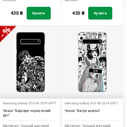
силікон
силікон
430
₴
430
₴
Купити
Купити
Samsung Galaxy S10 5G 2019 G977
Samsung Galaxy S10 5G 2019 G977
Чохол "Берсерк чорно-білий
Чохол "Кагуя ахегао"
арт"
Матеріал:
Чорний матовий
Матеріал:
Чорний матовий