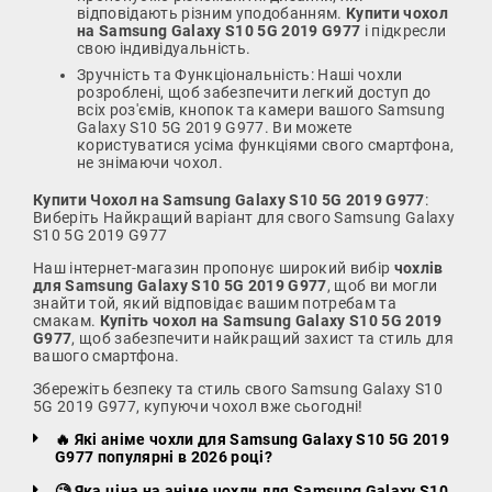
відповідають різним уподобанням.
Купити чохол
на Samsung Galaxy S10 5G 2019 G977
і підкресли
свою індивідуальність.
Зручність та Функціональність: Наші чохли
розроблені, щоб забезпечити легкий доступ до
всіх роз'ємів, кнопок та камери вашого Samsung
Galaxy S10 5G 2019 G977. Ви можете
користуватися усіма функціями свого смартфона,
не знімаючи чохол.
Купити Чохол на Samsung Galaxy S10 5G 2019 G977
:
Виберіть Найкращий варіант для свого Samsung Galaxy
S10 5G 2019 G977
Наш інтернет-магазин пропонує широкий вибір
чохлів
для Samsung Galaxy S10 5G 2019 G977
, щоб ви могли
знайти той, який відповідає вашим потребам та
смакам.
Купіть чохол на Samsung Galaxy S10 5G 2019
G977
, щоб забезпечити найкращий захист та стиль для
вашого смартфона.
Збережіть безпеку та стиль свого Samsung Galaxy S10
5G 2019 G977, купуючи чохол вже сьогодні!
🔥 Які аніме чохли для Samsung Galaxy S10 5G 2019
G977 популярні в 2026 році?
🧐 Яка ціна на аніме чохли для Samsung Galaxy S10