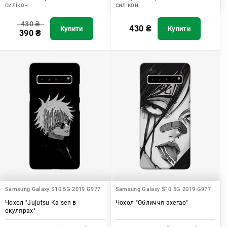
силікон
силікон
430
₴
430
₴
Купити
Купити
390
₴
Samsung Galaxy S10 5G 2019 G977
Samsung Galaxy S10 5G 2019 G977
Чохол "Jujutsu Kaisen в
Чохол "Обличчя ахегао"
окулярах"