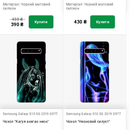
Матеріал:
Чорний матовий
Матеріал:
Чорний матовий
силікон
силікон
430
₴
430
₴
Купити
Купити
390
₴
Samsung Galaxy S10 5G 2019 G977
Samsung Galaxy S10 5G 2019 G977
Чохол "Кагуя ахегао неон"
Чохол "Неоновий силуєт"