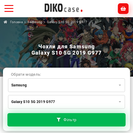
Головна
Samsung
Galaxy S10 5G 2019 G977
Чохли для Samsung
Galaxy S10 5G 2019 G977
Обрати модель:
Samsung
Xiaomi
Samsung
Apple
Galaxy S10 5G 2019 G977
Huawei
Oppo
Realme
TECNO
ZTE
OnePlus
Google
Doogee
Фільтр
Infinix
Sony
Motorola