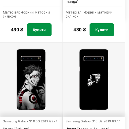
manga"
Матеріал:
Чорний матовий
Матеріал:
Чорний матовий
силікон
силікон
430
₴
430
₴
Купити
Купити
Samsung Galaxy S10 5G 2019 G977
Samsung Galaxy S10 5G 2019 G977
Чохол "Sukuna"
Чохол "Хелсинг Алукард"