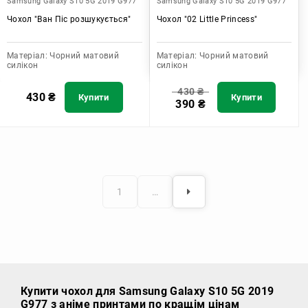
Samsung Galaxy S10 5G 2019 G977
Samsung Galaxy S10 5G 2019 G977
Чохол "Ван Піс розшукується"
Чохол "02 Little Princess"
Матеріал:
Чорний матовий
Матеріал:
Чорний матовий
силікон
силікон
430
₴
430
₴
Купити
Купити
390
₴
1
…
Купити чохол
для Samsung Galaxy S10 5G 2019
G977 з аніме принтами по кращім цінам