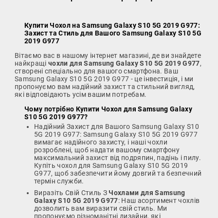
Купити Чохол на Samsung Galaxy S10 5G 2019 G977
:
Захист та Стиль для Вашого Samsung Galaxy S10 5G
2019 G977
Вітаємо вас в нашому інтернет магазині, де ви знайдете
найкращі
чохли для Samsung Galaxy S10 5G 2019 G977
,
створені спеціально для вашого смартфона. Ваш
Samsung Galaxy S10 5G 2019 G977 - це інвестиція, і ми
пропонуємо вам надійний захист та стильний вигляд,
які відповідають усім вашим потребам.
Чому потрібно
Купити Чохол для Samsung Galaxy
S10 5G 2019 G977
?
Надійний Захист для Вашого Samsung Galaxy S10
5G 2019 G977: Samsung Galaxy S10 5G 2019 G977
вимагає надійного захисту, і наші чохли
розроблені, щоб надати вашому смартфону
максимальний захист від подряпин, падінь і пилу.
Купіть чохол для Samsung Galaxy S10 5G 2019
G977, щоб забезпечити йому довгий та безпечний
термін служби.
Виразіть Свій Стиль З
Чохлами для Samsung
Galaxy S10 5G 2019 G977
: Наш асортимент чохлів
дозволить вам виразити свій стиль. Ми
пропонуємо різноманітні дизайни, які