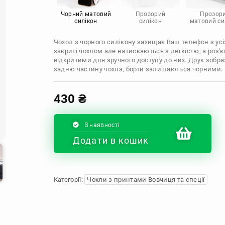
Infinix
Sony
Motorola
Чорний матовий
Прозорий
Прозор
силікон
силікон
матовий си
Чохол з чорного силікону захищає Ваш телефон з усіх
закриті чохлом але натискаються з легкістю, а роз
відкритими для зручного доступу до них. Друк зобр
задню частину чохла, борти залишаються чорними.
430
₴
В наявності
Додати в кошик
Категорії:
Чохли з принтами Вовчиця та спеції