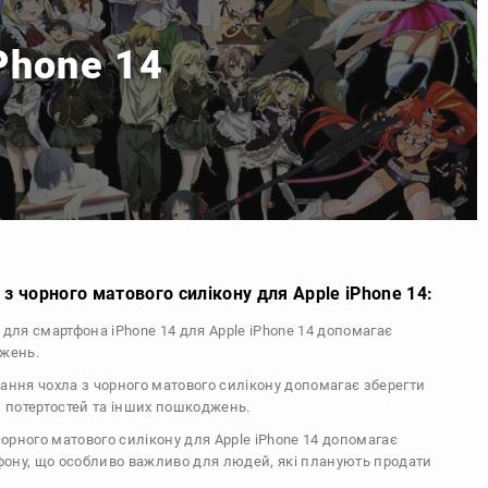
Phone 14
з чорного матового силікону для Apple iPhone 14:
л для смартфона iPhone 14 для Apple iPhone 14 допомагає
джень.
тання чохла з чорного матового силікону допомагає зберегти
, потертостей та інших пошкоджень.
 чорного матового силікону для Apple iPhone 14 допомагає
ефону, що особливо важливо для людей, які планують продати