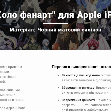
Холо фанарт" для Apple i
Матеріал: Чорний матовий силікон
Переваги використання чохла 
аніме принтом
еріали,
Захист від пошкоджень
: Чохо
є не тільки
захистити телефон від пошко
лей.
Збереження вигляду
: Викорис
DIKOcase, ми
вигляд телефону від подряпин
ємо тільки
ості та вчасно.
Збереження цінності
: Чохол з
зберегти цінність вашого тел
для Apple iPhone
свій пристрій в майбутньому.