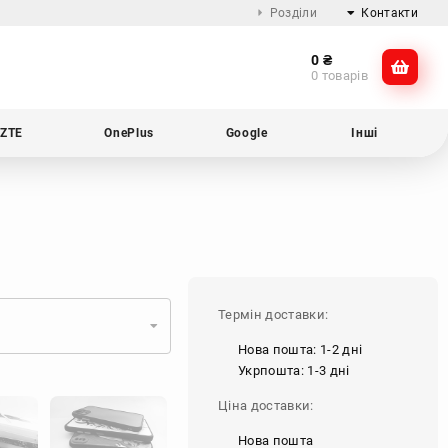
Розділи
Контакти
0
₴
Про компанію
@dikocase
0 товарів
Доставка та оплата
@dikocase
Обмін та повернення
ZTE
OnePlus
Google
Інші
Блог
Термін доставки:
Нова пошта: 1-2 дні
Укрпошта: 1-3 дні
Ціна доставки:
Нова пошта