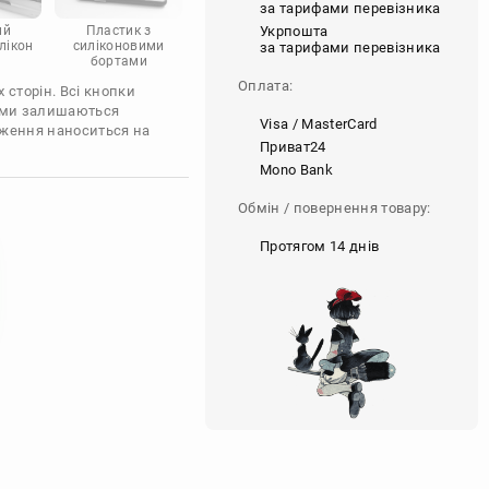
за тарифами перевізника
Укрпошта
ий
Пластик з
лікон
силіконовими
за тарифами перевізника
бортами
Оплата:
 сторін. Всі кнопки
'єми залишаються
Visa / MasterCard
аження наноситься на
Приват24
Mono Bank
Обмін / повернення товару:
Протягом 14 днів