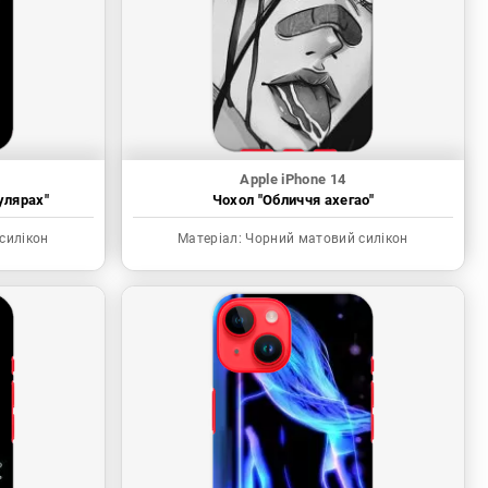
Apple iPhone 14
улярах"
Чохол "Обличчя ахегао"
силікон
Матеріал:
Чорний матовий силікон