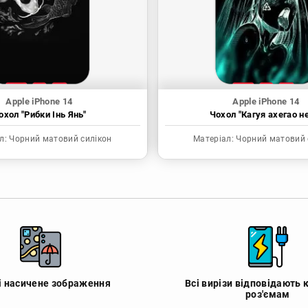
Apple iPhone 14
Apple iPhone 14
охол "Рибки Інь Янь"
Чохол "Кагуя ахегао н
л:
Чорний матовий силікон
Матеріал:
Чорний матовий 
 і насичене зображення
Всі вирізи відповідають 
роз'ємам