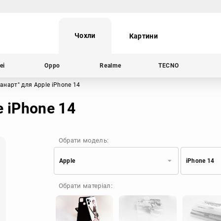
Чохли
Картини
ei
Oppo
Realme
TECNO
фанарт"
для Apple iPhone 14
e iPhone 14
Обрати модель:
Apple
iPhone 14
Xiaomi
Samsung
Обрати матеріал:
Apple
Huawei
Oppo
Realme
TECNO
ZTE
OnePlus
Google
Doogee