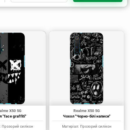
Прозорий силікон
alme X50 5G
Realme X50 5G
 "face graffiti"
Чохол "Чорно-білі написи"
:
Прозорий силікон
Матеріал:
Прозорий силікон