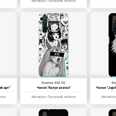
Матеріал:
Прозорий силікон
Realme X50 5G
Re
ий арт"
Чохол "Кагуя ахегао"
Чохол "Juju
ікон
Матеріал:
Прозорий силікон
Матеріал