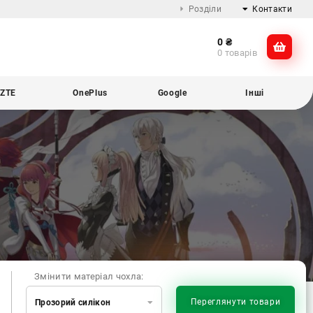
Розділи
Контакти
0
₴
Про компанію
@dikocase
0 товарів
Доставка та оплата
@dikocase
Обмін та повернення
ZTE
OnePlus
Google
Інші
Блог
Змінити матеріал чохла:
Переглянути товари
Прозорий силікон