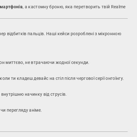
смартфонів
, а кастомну броню, яка перетворить твій Realme
ер відбитків пальців. Наші кейси розроблені з мікронною
он миттєво, не втрачаючи жодної секунди.
и ти кладеш девайс на стіл після чергової серії онгоїнгу.
внутрішню начинку від струсів.
 чи перегляду аніме.