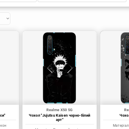
Realme X50 5G
Re
си"
Чохол "Jujutsu Kaisen чорно-білий
Чохол
арт"
ікон
Матеріал