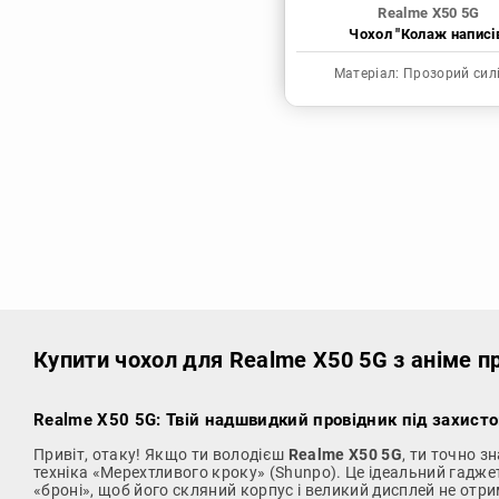
Realme X50 5G
Чохол "Колаж написі
Матеріал:
Прозорий сил
Купити чохол
для Realme X50 5G з аніме п
Realme X50 5G: Твій надшвидкий провідник під захисто
Привіт, отаку! Якщо ти володієш
Realme X50 5G
, ти точно з
техніка «Мерехтливого кроку» (Shunpo). Це ідеальний гадже
«броні», щоб його скляний корпус і великий дисплей не отри