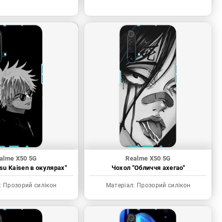
alme X50 5G
Realme X50 5G
tsu Kaisen в окулярах"
Чохол "Обличчя ахегао"
:
Прозорий силікон
Матеріал:
Прозорий силікон