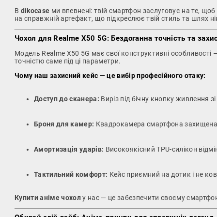
В
dikocase
ми впевнені: твій смартфон заслуговує на те, що
на справжній артефакт, що підкреслює твій стиль та шлях ні
Чохол для Realme X50 5G: Бездоганна точність та захи
Модель Realme X50 5G має свої конструктивні особливості —
точністю саме під ці параметри.
Чому наш захисний кейс — це вибір професійного отаку:
Доступ до сканера:
Виріз під бічну кнопку живлення 
Броня для камер:
Квадрокамера смартфона захищена спе
Амортизація ударів:
Високоякісний TPU-силікон відмі
Тактильний комфорт:
Кейс приємний на дотик і не ков
Купити аніме чохол
у нас — це забезпечити своєму смартфон