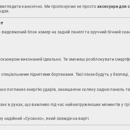
б виглядати канонічно. Ми пропонуємо не просто
аксесуари для 
ндзя.
ст
 видовжений блок камер на задній панелі та зручний бічний скан
зі сканером виконаний ідеально. Ти зможеш розблокувати смартф
ціальними піднятими бортиками. Твої лінзи будуть у безпеці, кол
нно поглинає енергію ударів, захищаючи скляну задню панель та 
зає в руках, що важливо під час найнапруженіших моментів у грі
у надійний «Сусаноо», який завжди на варті.