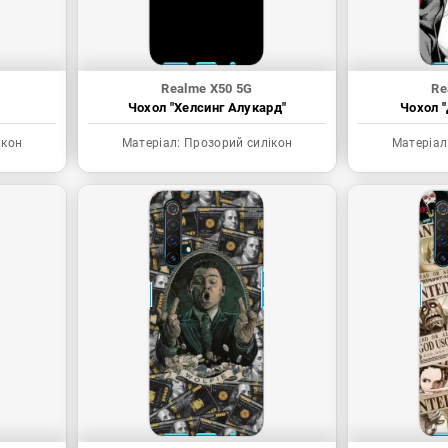
Realme X50 5G
Re
Чохол "Хелсинг Алукард"
Чохол "
ікон
Матеріал:
Прозорий силікон
Матеріал