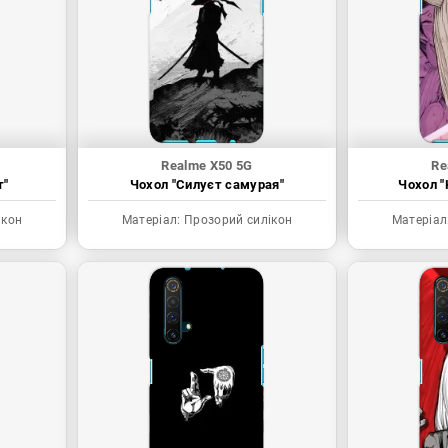
Realme X50 5G
Re
т"
Чохол "Силуєт самурая"
Чохол "
ікон
Матеріал:
Прозорий силікон
Матеріал