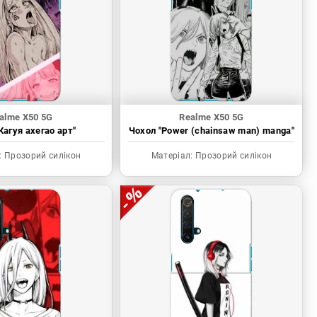
alme X50 5G
Realme X50 5G
Кагуя ахегао арт"
Чохол "Power (chainsaw man) manga"
:
Прозорий силікон
Матеріал:
Прозорий силікон