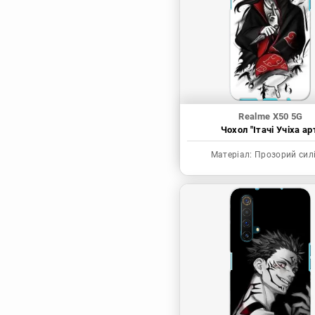
Синя в’язниця
Скейт: Безкінечність
Токійські месники
Ця фарфорова
лялечка закохалася
Realme X50 5G
Чохол "Ітачі Учіха ар
Матеріал:
Прозорий сил