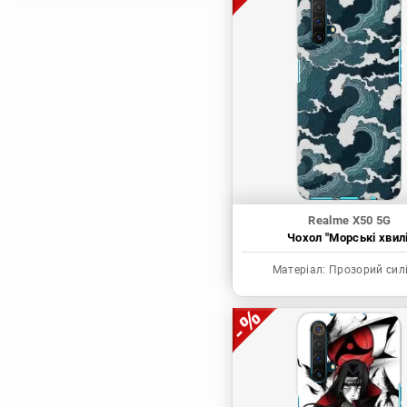
Магічна битва
Мисливець х
Мисливець
Моя академія героїв
Наруто
Неймовірні пригоди
ДжоДжо
П'ять наречених
Патріот Моріарті
Realme X50 5G
Чохол "Морські хвилі
Повелитель
Реінкарнація
Матеріал:
Прозорий сил
безробітного: Історія
про пригоди в
іншому світі
Родина Шпигунів
Сага про Вінланд
Сворд Арт Онлайн