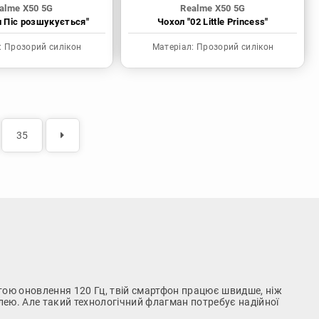
alme X50 5G
Realme X50 5G
н Піс розшукується"
Чохол "02 Little Princess"
:
Прозорий силікон
Матеріал:
Прозорий силікон
35
отою оновлення 120 Гц, твій смартфон працює швидше, ніж
лею. Але такий технологічний флагман потребує надійної