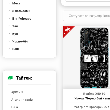
Меха
Xiaomi
Samsung
Apple
Huawei
З написами
Oppo
Realme
TECNO
ZTE
Етті/Ahegao
OnePlus
Google
Doogee
Тян
Infinix
Sony
Motorola
Кун
Чорно-білі
Інші
Тайтли:
Аркейн
Realme X50 5G
Чохол "Чорно-білі напи
Атака титанів
Бліч
Матеріал:
Прозорий сил