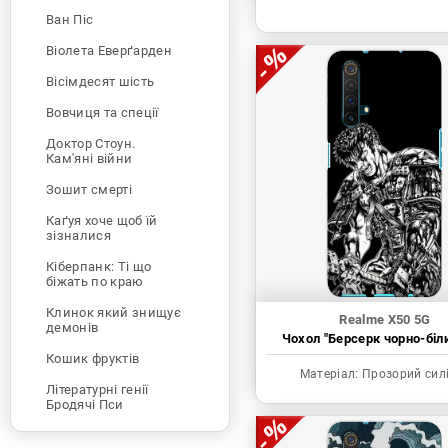
Ван Піс
Віолета Еверґарден
Вісімдесят шість
Вовчиця та спеції
Доктор Стоун.
Кам'яні війни
Зошит смерті
Каґуя хоче щоб їй
зізналися
Кіберпанк: Ті що
біжать по краю
Клинок який знищує
Realme X50 5G
демонів
Чохол "Берсерк чорно-біл
Кошик фруктів
Матеріал:
Прозорий сил
Літературні генії
Бродячі Пси
Людина-бензопила