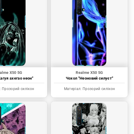
alme X50 5G
Realme X50 5G
агуя ахегао неон"
Чохол "Неоновий силуєт"
:
Прозорий силікон
Матеріал:
Прозорий силікон