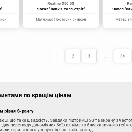
Realme X50 5G
Re
в"
Чохол "Вовк з Уолл-стріт"
Чохол "Ва
ікон
Матеріал:
Прозорий силікон
Матеріал
1
2
3
…
34
ринтами по кращім цінам
м рівня S-рангу
наєш, що таке швидкість. Завдяки підтримці 5G та екрану з част
т для перегляду динамічних боїв в аніме та блискавичного геймп
мали «критичного урону» під час твоїх пригод.