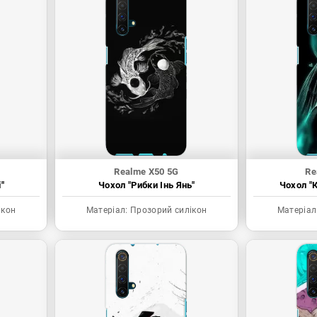
Realme X50 5G
Re
"
Чохол "Рибки Інь Янь"
Чохол "К
ікон
Матеріал:
Прозорий силікон
Матеріал