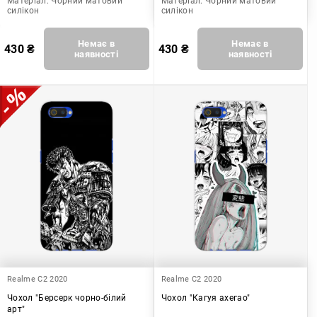
Матеріал:
Чорний матовий
Матеріал:
Чорний матовий
силікон
силікон
Немає в
Немає в
430
₴
430
₴
наявності
наявності
Realme C2 2020
Realme C2 2020
Чохол "Берсерк чорно-білий
Чохол "Кагуя ахегао"
арт"