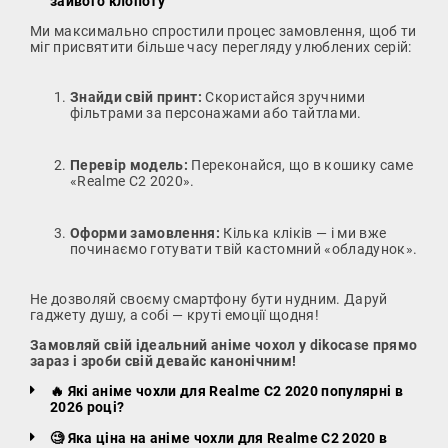
зайвого клопоту
Ми максимально спростили процес замовлення, щоб ти
міг присвятити більше часу перегляду улюблених серій:
Знайди свій принт:
Скористайся зручними
фільтрами за персонажами або тайтлами.
Перевір модель:
Переконайся, що в кошику саме
«Realme C2 2020».
Оформи замовлення:
Кілька кліків — і ми вже
починаємо готувати твій кастомний «обладунок».
Не дозволяй своєму смартфону бути нудним. Даруй
гаджету душу, а собі — круті емоції щодня!
Замовляй свій ідеальний аніме чохол у dikocase прямо
зараз і зроби свій девайс канонічним!
🔥 Які аніме чохли для Realme C2 2020 популярні в
2026 році?
🧐 Яка ціна на аніме чохли для Realme C2 2020 в