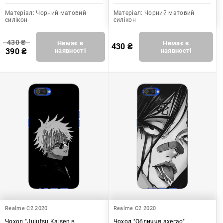
Матеріал:
Чорний матовий
Матеріал:
Чорний матовий
силікон
силікон
430
₴
Немає в
Немає в
430
₴
390
₴
наявності
наявності
Realme C2 2020
Realme C2 2020
Чохол "Jujutsu Kaisen в
Чохол "Обличчя ахегао"