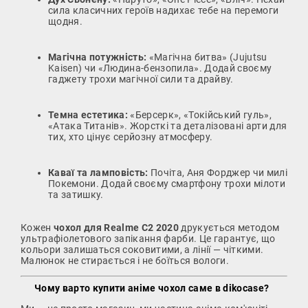
сила класичних героїв надихає тебе на перемоги
щодня.
Магічна потужність:
«Магічна битва» (Jujutsu
Kaisen) чи «Людина-бензопила». Додай своєму
гаджету трохи магічної сили та драйву.
Темна естетика:
«Берсерк», «Токійський гуль»,
«Атака Титанів». Жорсткі та деталізовані арти для
тих, хто цінує серйозну атмосферу.
Каваї та ламповість:
Почіта, Аня Форджер чи милі
Покемони. Додай своєму смартфону трохи мілоти
та затишку.
Кожен
чохол для Realme C2 2020
друкується методом
ультрафіолетового запікання фарби. Це гарантує, що
кольори залишаться соковитими, а лінії — чіткими.
Малюнок не стирається і не боїться вологи.
Чому варто купити аніме чохол саме в dikocase?