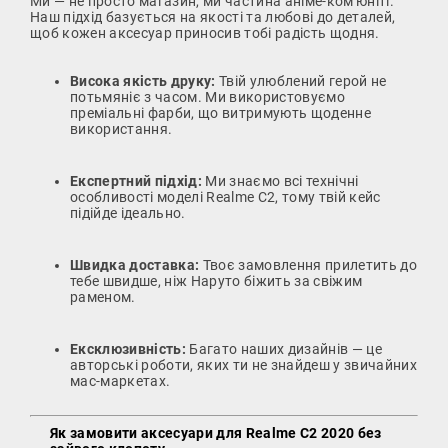
Ми — не просто магазин, ми частина аніме-ком'юніті.
Наш підхід базується на якості та любові до деталей,
щоб кожен аксесуар приносив тобі радість щодня.
Висока якість друку:
Твій улюблений герой не
потьмяніє з часом. Ми використовуємо
преміальні фарби, що витримують щоденне
використання.
Експертний підхід:
Ми знаємо всі технічні
особливості моделі Realme C2, тому твій кейс
підійде ідеально.
Швидка доставка:
Твоє замовлення прилетить до
тебе швидше, ніж Наруто біжить за свіжим
раменом.
Ексклюзивність:
Багато наших дизайнів — це
авторські роботи, яких ти не знайдеш у звичайних
мас-маркетах.
Як замовити аксесуари для Realme C2 2020 без