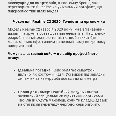
аксесуари для смартфонів
, а кастомну броню, яка
перетворить твій Realme на унікальний артефакт, що
підкреслює твій шлях ніндзя.
Чохол для Realme C2 2020: Точність та ергономіка
Модель Realme C2 (версія 2020 року) має впізнаваний
дизайн та зручне розташування елементів. Наші кейси
розроблені з мікронною точністю, щоб захист був
максимально ефективним та непомітним у щоденному
використанні.
Чому наш захисний кейс — це вибір професійного
отаку:
Ідеальна посадка:
Кейс облягає смартфон
щільно, як костюм ніндзя. Усі вирізи під зарядку,
динаміки та камеру збігаються до міліметра.
Броня для камер:
Подвійний модуль камери
захищений спеціальними піднятими бортиками.
Твої лінзи будуть у безпеці, коли ти кладеш девайс
на стіл після перегляду чергової серії онгоїнгу.