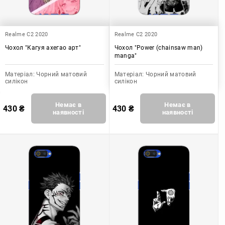
Realme C2 2020
Realme C2 2020
Чохол "Кагуя ахегао арт"
Чохол "Power (chainsaw man)
manga"
Матеріал:
Чорний матовий
Матеріал:
Чорний матовий
силікон
силікон
Немає в
Немає в
430
₴
430
₴
наявності
наявності