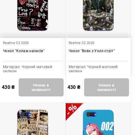
Realme C2 2020
Realme C2 2020
Чохол "Колаж написів"
Чохол "Вовк з Уолл-стріт"
Матеріал:
Чорний матовий
Матеріал:
Чорний матовий
силікон
силікон
Немає в
Немає в
430
₴
430
₴
наявності
наявності