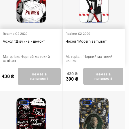
Realme C2 2020
Realme C2 2020
Чохол "Дівчина - демон"
Чохол "Modern samurai"
Матеріал:
Чорний матовий
Матеріал:
Чорний матовий
силікон
силікон
430
₴
Немає в
Немає в
430
₴
наявності
390
₴
наявності