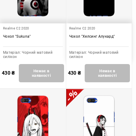
Realme C2 2020
Realme C2 2020
Чохол "Sukuna"
Чохол "Хелсинг Алукард"
Матеріал:
Чорний матовий
Матеріал:
Чорний матовий
силікон
силікон
Немає в
Немає в
430
₴
430
₴
наявності
наявності