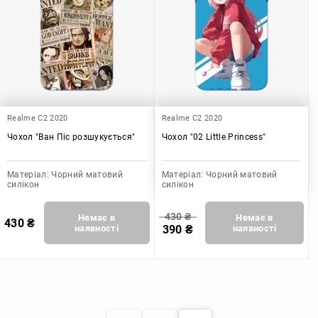
Realme C2 2020
Realme C2 2020
Чохол "Ван Піс розшукується"
Чохол "02 Little Princess"
Матеріал:
Чорний матовий
Матеріал:
Чорний матовий
силікон
силікон
430
₴
Немає в
Немає в
430
₴
наявності
390
₴
наявності