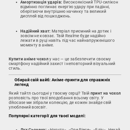
Амортизація ударів:
Високоякісний TPU-силікон
відмінно поглинає енергію удару при падінні,
оберігаючи внутрішню начинку та великий
дисплей від пошкоджень.
Надійний хват:
Матеріал приємний на дотик і
зовсім не ковзає. Твій Realme буде надійно
лежати в руці навіть під час найнапруженішого
моменту в аніме.
Купити аніме чохол
у нас — це забезпечити своєму
смартфону надійний захист і неповторний візуальний
стиль.
Обирай свій вайб: Аніме-принти для справжніх
легенд
Який тайтл сьогодні у твоєму серці? Твій
принт на чохол
розповість про твої вподобання всьому світу. У
dikocase ми зібрали колекцію, де кожен знайде свій
улюблений всесвіт.
Популярні категорії для твоєї моделі:
Дух Сьонену:
«Наруто», «One Piece», «Бліч». Нехай