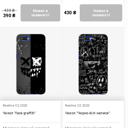
430
₴
Немає в
Немає в
430
₴
390
₴
наявності
наявності
Realme C2 2020
Realme C2 2020
Чохол "face graffiti"
Чохол "Чорно-білі написи"