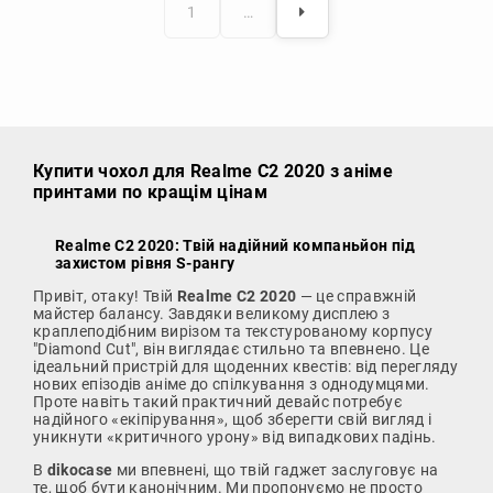
1
…
Купити чохол
для Realme C2 2020 з аніме
принтами по кращім цінам
Realme C2 2020: Твій надійний компаньйон під
захистом рівня S-рангу
Привіт, отаку! Твій
Realme C2 2020
— це справжній
майстер балансу. Завдяки великому дисплею з
краплеподібним вирізом та текстурованому корпусу
"Diamond Cut", він виглядає стильно та впевнено. Це
ідеальний пристрій для щоденних квестів: від перегляду
нових епізодів аніме до спілкування з однодумцями.
Проте навіть такий практичний девайс потребує
надійного «екіпірування», щоб зберегти свій вигляд і
уникнути «критичного урону» від випадкових падінь.
В
dikocase
ми впевнені, що твій гаджет заслуговує на
те, щоб бути канонічним. Ми пропонуємо не просто