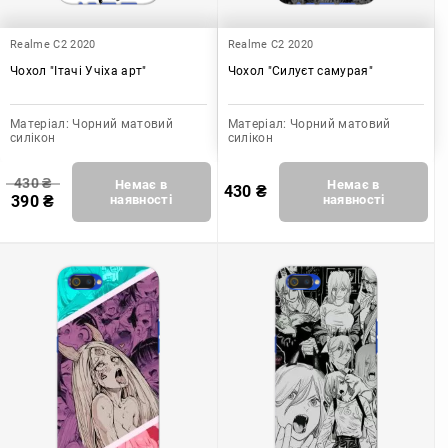
Realme C2 2020
Realme C2 2020
Чохол "Ітачі Учіха арт"
Чохол "Силуєт самурая"
Матеріал:
Чорний матовий
Матеріал:
Чорний матовий
силікон
силікон
430
₴
Немає в
Немає в
430
₴
390
₴
наявності
наявності