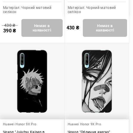
Матеріал:
Чорний матовий
Матеріал:
Чорний матовий
силікон
силікон
430
₴
Немає в
Немає в
430
₴
390
₴
наявності
наявності
Huawei Honor 9X Pro
Huawei Honor 9X Pro
Чохол "Jujutsu Kaisen в
Чохол "Обличчя ахегао"