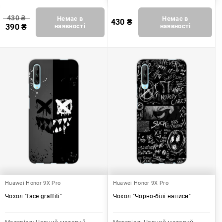
430
₴
Немає в
Немає в
430
₴
390
₴
наявності
наявності
Huawei Honor 9X Pro
Huawei Honor 9X Pro
Чохол "face graffiti"
Чохол "Чорно-білі написи"