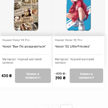
Huawei Honor 9X Pro
Huawei Honor 9X Pro
Чохол "Ван Піс розшукується"
Чохол "02 Little Princess"
Матеріал:
Чорний матовий
Матеріал:
Чорний матовий
силікон
силікон
430
₴
Немає в
Немає в
430
₴
наявності
390
₴
наявності