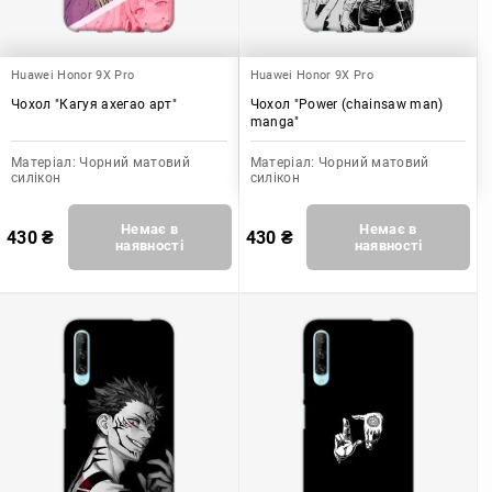
Huawei Honor 9X Pro
Huawei Honor 9X Pro
Чохол "Кагуя ахегао арт"
Чохол "Power (chainsaw man)
manga"
Матеріал:
Чорний матовий
Матеріал:
Чорний матовий
силікон
силікон
Немає в
Немає в
430
₴
430
₴
наявності
наявності