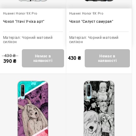
Huawei Honor 9X Pro
Huawei Honor 9X Pro
Чохол "Ітачі Учіха арт"
Чохол "Силуєт самурая"
Матеріал:
Чорний матовий
Матеріал:
Чорний матовий
силікон
силікон
430
₴
Немає в
Немає в
430
₴
390
₴
наявності
наявності