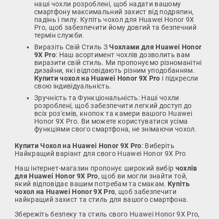
наші чохли розроблені, щоб надати вашому
смартфону максимальний захист від подряпин,
падінь і пилу. Купіть чохол для Huawei Honor 9X
Pro, щоб забезпечити йому довгий та безпечний
термін служби.
Виразіть Свій Стиль З
Чохлами для Huawei Honor
9X Pro
: Наш асортимент чохлів дозволить вам
виразити свій стиль. Ми пропонуємо різноманітні
дизайни, які відповідають різним уподобанням.
Купити чохол на Huawei Honor 9X Pro
і підкресли
свою індивідуальність.
Зручність та Функціональність: Наші чохли
розроблені, щоб забезпечити легкий доступ до
всіх роз'ємів, кнопок та камери вашого Huawei
Honor 9X Pro. Ви можете користуватися усіма
функціями свого смартфона, не знімаючи чохол.
Купити Чохол на Huawei Honor 9X Pro
: Виберіть
Найкращий варіант для свого Huawei Honor 9X Pro
Наш інтернет-магазин пропонує широкий вибір
чохлів
для Huawei Honor 9X Pro
, щоб ви могли знайти той,
який відповідає вашим потребам та смакам.
Купіть
чохол на Huawei Honor 9X Pro
, щоб забезпечити
найкращий захист та стиль для вашого смартфона.
Збережіть безпеку та стиль свого Huawei Honor 9X Pro,