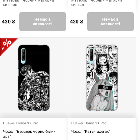
Матеріал:
Чорний матовий
Матеріал:
Чорний матовий
силікон
силікон
Немає в
Немає в
430
₴
430
₴
наявності
наявності
Huawei Honor 9X Pro
Huawei Honor 9X Pro
Чохол "Берсерк чорно-білий
Чохол "Кагуя ахегао"
арт"