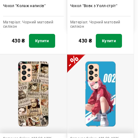
Чохол "Колаж написів"
Чохол "Вовк з Уолл-стріт"
Матеріал:
Чорний матовий
Матеріал:
Чорний матовий
силікон
силікон
430
₴
430
₴
Купити
Купити