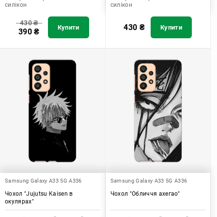
силікон
силікон
430
₴
430
₴
Купити
Купити
390
₴
Samsung Galaxy A33 5G A336
Samsung Galaxy A33 5G A336
Чохол "Jujutsu Kaisen в
Чохол "Обличчя ахегао"
окулярах"