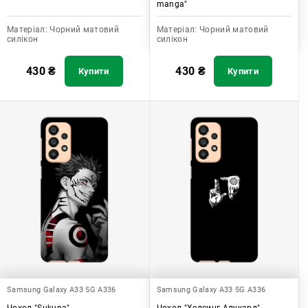
manga"
Матеріал:
Чорний матовий
Матеріал:
Чорний матовий
силікон
силікон
430
₴
430
₴
Купити
Купити
Samsung Galaxy A33 5G A336
Samsung Galaxy A33 5G A336
Чохол "Sukuna"
Чохол "Хелсинг Алукард"