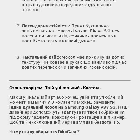
штрих художника переданий з ідеальною
чіткістю.
Легендарна стійкість:
Принт буквально
запікається на поверхні чохла. Він не боїться
вологи, антисептиків, сонячних променів чи
постійного тертя в кишені джинсів.
Тактильний кайф:
Чохол має приємну на дотик
текстуру і не ковзає в руках, що важливо під час
довгих переписок чи запеклих ігрових сесій.
Стань творцем: Твій унікальний «Кастом»
Маєш унікальний арт або хочеш увічнити улюблений
момент із манґи? У DikoCase ти можеш
замовити
індивідуальний чохол на Samsung Galaxy A33 5G
. Наші
дизайнери допоможуть адаптувати твоє зображення
під форму гаджета, враховуючи розташування камер,
щоб твій ексклюзивний мерч виглядав бездоганно.
Чому отаку обирають DikoCase?