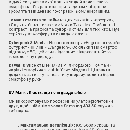
Відчуй силу незламної волі на задній панелі свого
смартфона. Яскраві кольори та динамічні артери
зроблять твій девайс по-справжньому енергійним.
Темна Естетика та Сейнен:
Для фанатів «Берсерка»,
«Людини-бензопила» чи «Атаки Титанів». Глибокі тіні,
контрастна графіка та суворий стиль для тих, хто цінує
серйозну атмосферу та складні сюжети.
Cyberpunk & Mecha:
Неонові кольори «Edgerunners» або
футуристичні лінії «Evangelion». Оскільки твій смартфон
підтримує 5G, цей стиль ідеально підкреслить його
технологічну природу.
Kawaii & Slice of Life:
Мила Аня Форджер, Почіта чи
чарівні створіння зі світів Хаяо Міядзакі. Ці принти
додають затишку та позитиву щоразу, коли ти береш
смартфон у руки.
UV-Магія: Якість, що не підведе в бою
Ми використовуємо професійний ультрафіолетовий
друк, щоб твій
аніме чохол Samsung A33 5G
служив
тобі вірно:
Максимальна деталізація:
Кольори яскраві та
соковиті, наче ти дивишся аніме в 4K. Кожен