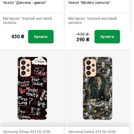
Чохол "Дівчина - демон"
Чохол "Modern samurai"
Матеріал:
Чорний матовий
Матеріал:
Чорний матовий
силікон
силікон
430
₴
430
₴
Купити
Купити
390
₴
Samsung Galaxy A33 5G A336
Samsung Galaxy A33 5G A336