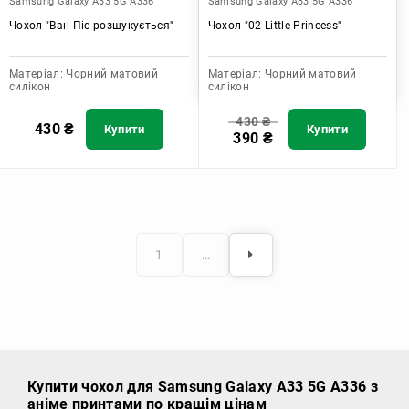
Samsung Galaxy A33 5G A336
Samsung Galaxy A33 5G A336
Чохол "Ван Піс розшукується"
Чохол "02 Little Princess"
Матеріал:
Чорний матовий
Матеріал:
Чорний матовий
силікон
силікон
430
₴
430
₴
Купити
Купити
390
₴
1
…
Купити чохол
для Samsung Galaxy A33 5G A336 з
аніме принтами по кращім цінам