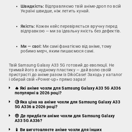
Швидкість:
Відправляємо твій аніме-дроп по всій
Україні швидше, ніж летить кунай.
Якість:
Кожен кейс перевіряється вручну перед
відправкою — ми за ідеальну якість без дефектів.
Ми — свої:
Ми самі фанатіємо від аніме, тому
робимо мерч, яким пишаємося самі.
Твій Samsung Galaxy A33 5G готовий до еволюції. Не
тримай його в нудному пластику — дай волю своїй
пристрасті до аніме разом із DikoCase! Заходь у каталог
і обирай свій «Power-up» прямо зараз!
🔥 Які аніме чохли для Samsung Galaxy A33 5G A336
популярні в 2026 році?
🧐 Яка ціна на аніме чохли для Samsung Galaxy A33
5G A336 в 2026 році?
😎 Де придбати аніме чохли для Samsung Galaxy
A33 5G A336?
📱 Ви виготовляєте аніме чохли для інших