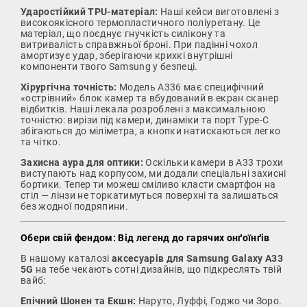
Ударостійкий TPU-матеріал:
Наші кейси виготовлені з
високоякісного термопластичного поліуретану. Це
матеріал, що поєднує гнучкість силікону та
витривалість справжньої броні. При падінні чохол
амортизує удар, зберігаючи крихкі внутрішні
компоненти твого Samsung у безпеці.
Хірургічна точність:
Модель A336 має специфічний
«острівний» блок камер та вбудований в екран сканер
відбитків. Наші лекала розроблені з максимальною
точністю: вирізи під камери, динаміки та порт Type-C
збігаються до міліметра, а кнопки натискаються легко
та чітко.
Захисна аура для оптики:
Оскільки камери в A33 трохи
виступають над корпусом, ми додали спеціальні захисні
бортики. Тепер ти можеш сміливо класти смартфон на
стіл — лінзи не торкатимуться поверхні та залишаться
без жодної подряпини.
Обери свій фендом: Від легенд до гарячих онґоїнґів
В нашому каталозі
аксесуарів для Samsung Galaxy A33
5G
на тебе чекають сотні дизайнів, що підкреслять твій
вайб:
Епічний Шонен та Екшн:
Наруто, Луффі, Годжо чи Зоро.