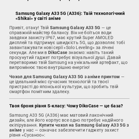
Samsung Galaxy A33 5G (A336): Твій технологічний
«Shikai» у світі аніме
Привіт, отаку! Твій
Samsung Galaxy A33 5G
— це
справжній майстер балансу. Він не боїться води
завдяки захисту IP67, має крутий Super AMOLED
дисплей та підтримує швидкість 5G, що дозволяє тобі
завантажувати нові серії «Solo Leveling» за лічені
секунди. Але ми в
DikoCase
знаємо: навіть такий
просунутий гаджет потребує візуальної душі. Давай
перетворимо твій Samsung на унікальний артефакт, що
випромінює твою внутрішню енергію!
Чохол для Samsung Galaxy A33 5G з аніме принтом
—
це ідеальний мікс сучасних технологій та твоєї
пристрасті до японської культури, що зробить твій
смартфон помітним здалеку.
Твоя броня рівня S-класу: Чому DikoCase — це база?
Samsung A33 5G (A336) має матовий лаконічний
дизайн, але його корпус все одно потребує надійного
екіпірування.
Купити чохол на Samsung Galaxy A33 5G з
аніме
у нас — означає забезпечити гаджету захист
рівня «Сусаноо»: