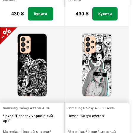
силікон
силікон
430
₴
430
₴
Купити
Купити
Samsung Galaxy A33 5G A336
Samsung Galaxy A33 5G A336
Чохол "Берсерк чорно-білий
Чохол "Кагуя ахегао"
арт"
Матеріал:
Чорний матовий
Матеріал:
Чорний матовий