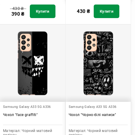
430
₴
430
₴
Купити
Купити
390
₴
Samsung Galaxy A33 5G A336
Samsung Galaxy A33 5G A336
Чохол "face graffiti"
Чохол "Чорно-білі написи"
Матеріал:
Чорний матовий
Матеріал:
Чорний матовий