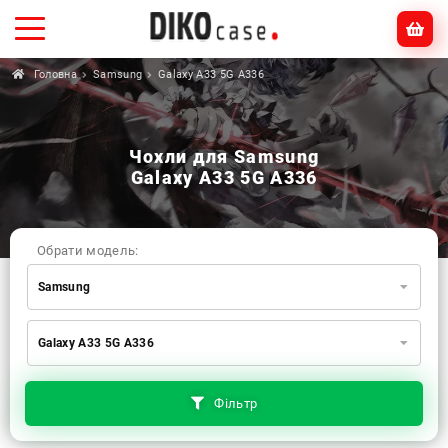
Головна
Samsung
Galaxy A33 5G A336
Чохли для Samsung
Galaxy A33 5G A336
Обрати модель:
Samsung
Xiaomi
Samsung
Apple
Galaxy A33 5G A336
Huawei
Oppo
Realme
TECNO
ZTE
OnePlus
Google
Doogee
Фільтр
Infinix
Sony
Motorola