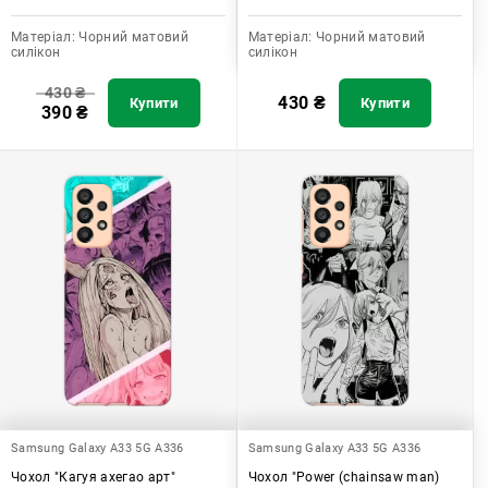
Матеріал:
Чорний матовий
Матеріал:
Чорний матовий
силікон
силікон
430
₴
430
₴
Купити
Купити
390
₴
Samsung Galaxy A33 5G A336
Samsung Galaxy A33 5G A336
Чохол "Кагуя ахегао арт"
Чохол "Power (chainsaw man)