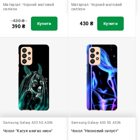
Матеріал:
Чорний матовий
Матеріал:
Чорний матовий
силікон
силікон
430
₴
430
₴
Купити
Купити
390
₴
Samsung Galaxy A33 5G A336
Samsung Galaxy A33 5G A336
Чохол "Кагуя ахегао неон"
Чохол "Неоновий силуєт"