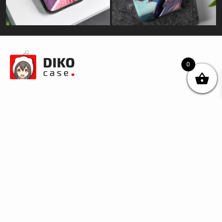
0
© DIKOcase 2026
ФОП Карпенко Альона Андріївна
Розділи
Про компанію
Доставка та оплата
Обмін та повернення