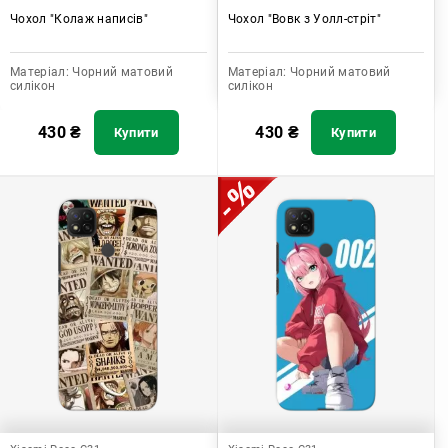
Чохол "Колаж написів"
Чохол "Вовк з Уолл-стріт"
Матеріал:
Чорний матовий
Матеріал:
Чорний матовий
силікон
силікон
430
₴
430
₴
Купити
Купити