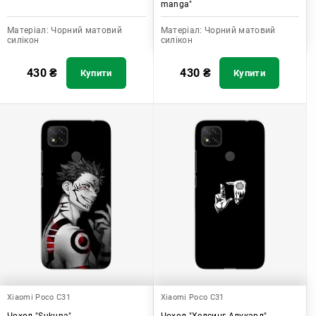
manga"
Матеріал:
Чорний матовий
Матеріал:
Чорний матовий
силікон
силікон
430
₴
430
₴
Купити
Купити
Xiaomi Poco C31
Xiaomi Poco C31
Чохол "Sukuna"
Чохол "Хелсинг Алукард"