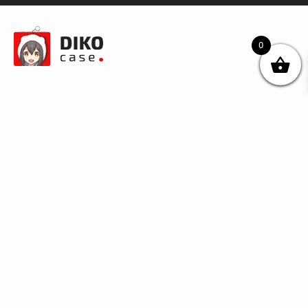
0
© DIKOcase 2026
ФОП Карпенко Альона Андріївна
Розділи
Про компанію
Доставка та оплата
Обмін та повернення
Блог
Купити чохли з чорного силікону