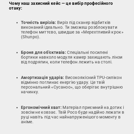
Чому наш захисний кейс — це вибір професійного
отаку:
Точність вирізів:
Виріз під сканер відбитків
виконаний ідеально. Ти зможеш розблокувати
телефон миттєво, швидше за «Мерехтливий крок»
(Shunpo).
Броня для об’єктивів:
Спеціальні посилені
бортики навколо модуля камер захищають лінзи
від подряпин, коли телефон лежить на столі.
Амортизація ударів:
Високоякісний TPU-силікон
відмінно поглинає енергію удару. Це твій
персональний «Сусаноо», що оберігає внутрішню
начинку.
Ергономічний хват:
Матеріал приємний на дотик і
зовсім не ковзає. Твій Poco буде надійно лежати в
руці навіть під час найнапруженішого моменту в
аніме.