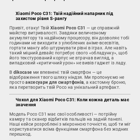
Xiaomi Poco C31: Твій надійний напарник під
захистом рівня S-рангу
Привіт, отаку! Твій
Xiaomi Poco C31
— це справжній
майстер витривалості. Завдяки величезному
акумулятору та надійному процесору, він дозволяє тобі
годинами не виходити з улюблених аніме-всесвітів,
гортати мангу або штурмувати рівні в іграх. Але навіть
такий міцний девайс потребує свого «обладунку», щоб
його текстурований корпус не втрачав вигляд, а
випадковий «критичний урон» не вивів гаджет із ладу.
В
dikocase
ми впевнені: твій смартфон — це
відображення твого шляху ніндзя. Ми пропонуємо не
просто
аксесуари для смартфонів
, а кастомну броню,
яка перетворить твій Poco на унікальний артефакт.
Чохол для Xiaomi Poco C31: Коли кожна деталь має
значення
Модель Poco C31 має свої особливості — потрійну
камеру та сканер відбитків пальців на задній панелі.
Наші кейси розроблені з мікронною точністю, щоб ти міг
користуватися всіма функціями смартфона без жодних
перешкод.