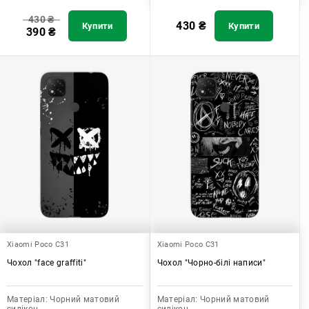
430
₴
430
₴
Купити
Купити
390
₴
Xiaomi Poco C31
Xiaomi Poco C31
Чохол "face graffiti"
Чохол "Чорно-білі написи"
Матеріал:
Чорний матовий
Матеріал:
Чорний матовий