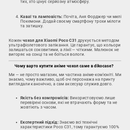
тих, хто цінує серйозну атмосферу.
Каваї та ламповість:
Почіта, Аня Форджер чи милі
Покемони. Додай своєму смартфону трохи мілоти
та затишку.
Кожен
чохол для Xiaomi Poco C31
друкується методом
ультрафіолетового запікання. Це гарантує, що кольори
залишаться соковитими, а лінії — чіткими. Малюнок не
вигоряє на сонці та не боїться вологи.
Чому варто купити аніме чохол саме в dikocase?
Ми — не просто магазин, ми частина аніме-ком'юніті. Ми
знаємо, чому важливо, щоб очі персонажа на принту
виглядали канонічно, а сам аксесуар служив довго.
Якість без компромісів:
Використовуємо лише
перевірені основи, які не втрачають форму та не
жовтіють з часом.
Експертний підхід:
Знаємо всі технічні
характеристики Poco C31, тому гарантуємо 100%