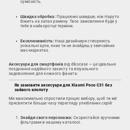
сумісність.
Швидка обробка:
Працюємо швидше, ніж Наруто
біжить на запах рамену. Твоє замовлення буде у
тебе в найкоротші терміни.
Ексклюзивність:
Наші дизайнери створюють
унікальні арти, яких ти не знайдеш у звичайних
мас-маркетах.
Аксесуари для смартфонів
від dikocase — це ідеальне
поєднання надійного захисту та візуального
задоволення для кожного фаната.
Як замовити аксесуари для Xiaomi Poco C31 без
зайвого клопоту
Ми максимально спростили процес вибору, щоб ти міг
присвятити більше часу перегляду улюблених серій:
Знайди свого персонажа:
Скористайся зручними
фільтрами в нашому каталозі.