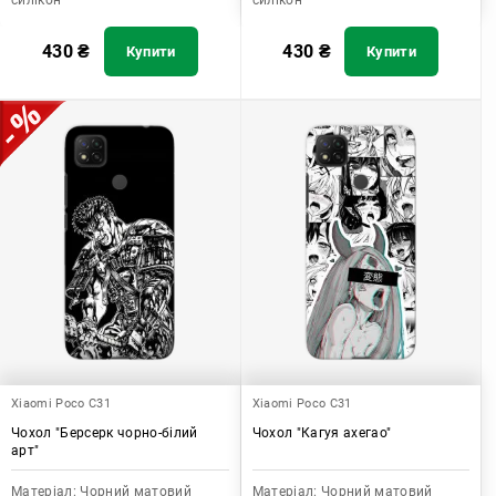
силікон
силікон
430
₴
430
₴
Купити
Купити
Xiaomi Poco C31
Xiaomi Poco C31
Чохол "Берсерк чорно-білий
Чохол "Кагуя ахегао"
арт"
Матеріал:
Чорний матовий
Матеріал:
Чорний матовий