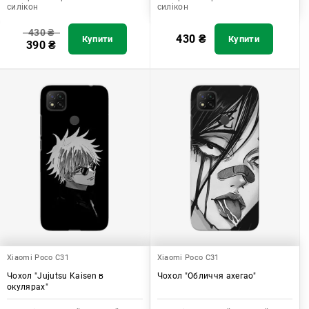
силікон
силікон
430
₴
430
₴
Купити
Купити
390
₴
Xiaomi Poco C31
Xiaomi Poco C31
Чохол "Jujutsu Kaisen в
Чохол "Обличчя ахегао"
окулярах"