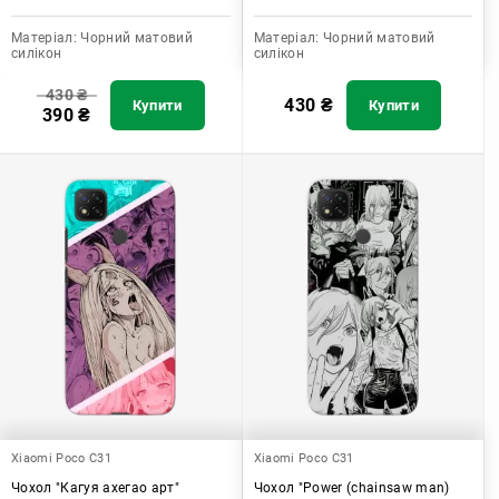
Матеріал:
Чорний матовий
Матеріал:
Чорний матовий
силікон
силікон
430
₴
430
₴
Купити
Купити
390
₴
Xiaomi Poco C31
Xiaomi Poco C31
Чохол "Кагуя ахегао арт"
Чохол "Power (chainsaw man)