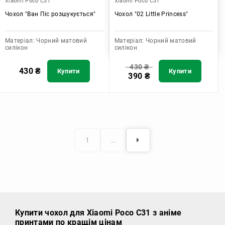
Xiaomi Poco C31
Xiaomi Poco C31
Чохол "Ван Піс розшукується"
Чохол "02 Little Princess"
Матеріал:
Чорний матовий
Матеріал:
Чорний матовий
силікон
силікон
430
₴
430
₴
Купити
Купити
390
₴
1
…
Купити чохол
для Xiaomi Poco C31 з аніме
принтами по кращім цінам