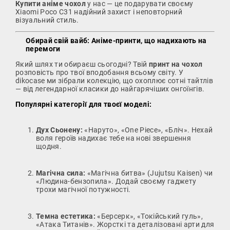
Купити аніме чохол
у нас — це подарувати своєму
Xiaomi Poco C31 надійний захист і неповторний
візуальний стиль.
Обирай свій вайб: Аніме-принти, що надихають на
перемоги
Який шлях ти обираєш сьогодні? Твій
принт на чохол
розповість про твої вподобання всьому світу. У
dikocase ми зібрали колекцію, що охоплює сотні тайтлів
— від легендарної класики до найгарячіших онгоїнгів.
Популярні категорії для твоєї моделі:
Дух Сьонену:
«Наруто», «One Piece», «Бліч». Нехай
воля героїв надихає тебе на нові звершення
щодня.
Магічна сила:
«Магічна битва» (Jujutsu Kaisen) чи
«Людина-бензопила». Додай своєму гаджету
трохи магічної потужності.
Темна естетика:
«Берсерк», «Токійський гуль»,
«Атака Титанів». Жорсткі та деталізовані арти для