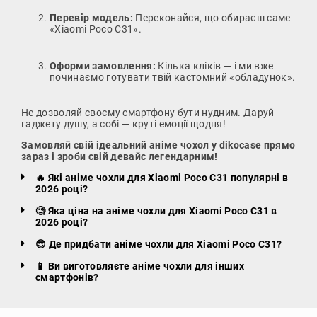
Перевір модель:
Переконайся, що обираєш саме
«Xiaomi Poco C31».
Оформи замовлення:
Кілька кліків — і ми вже
починаємо готувати твій кастомний «обладунок».
Не дозволяй своєму смартфону бути нудним. Даруй
гаджету душу, а собі — круті емоції щодня!
Замовляй свій ідеальний аніме чохол у dikocase прямо
зараз і зроби свій девайс легендарним!
🔥 Які аніме чохли для Xiaomi Poco C31 популярні в
2026 році?
🧐 Яка ціна на аніме чохли для Xiaomi Poco C31 в
2026 році?
😎 Де придбати аніме чохли для Xiaomi Poco C31?
📱 Ви виготовляєте аніме чохли для інших
смартфонів?