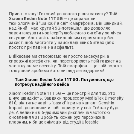
Привіт, отаку! Готовий до нового рівня захисту? Твій
Xiaomi Redmi Note 11T 5G
— це справжній
технологічний "шинобі" в світі смартфонів. Він швидкий,
надійний і має крутий 5G-потенціал, що дозволяє
завантажувати нові серії улюбленого онгоїнгу за лічені
секунди. Але навіть найсильнішим героям потрібен
захист, щоб вистояти у найскладніших битвах (або
просто при падінні на асфальт).
В
dikocase
ми створюємо не просто аксесуари, а
справжні артефакти, які перетворюють твій гаджет на
частину аніме-всесвіту. Твій смартфон — це твій портал,
тож давай зробимо його вигляд легендарним!
Твій Xiaomi Redmi Note 11T 5G: Потужність, що
потребує надійного кейса
Xiaomi Redmi Note 11T 5G — це пристрій для тих, хто
цінує швидкість.
Завдяки процесору MediaTek Dimensity
810, він тягне навіть "важкі" ігри на кшталт Genshin
Impact, дозволяючи тобі поринути у світ Тейвату будь-
де.
А великий 6.6-дюймовий дисплей із частотою
оновлення 90 Гц робить кожен рух персонажів
плавним, ніби це анімація від студії Ufotable.