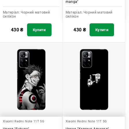
manga"
Матеріал:
Чорний матовий
Матеріал:
Чорний матовий
силікон
силікон
430
₴
430
₴
Купити
Купити
Xiaomi Redmi Note 11T 5G
Xiaomi Redmi Note 11T 5G
Чохол "Sukuna"
Чохол "Хелсинг Алукард"