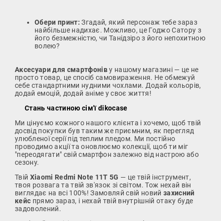
Обери принт:
Згадай, який персонаж тебе зараз
найбільше надихає. Можливо, це Годжо Сатору з
його безмежністю, чи Танідзіро з його непохитною
волею?
Аксесуари для смартфонів
у нашому магазині — це не
просто товар, це спосіб самовираження. Не обмежуй
себе стандартними нудними чохлами. Додай кольорів,
додай емоцій, додай аніме у своє життя!
Стань частиною сім'ї dikocase
Ми цінуємо кожного нашого клієнта і хочемо, щоб твій
досвід покупки був таким же приємним, як перегляд
улюбленої серії під теплим пледом. Ми постійно
проводимо акції та оновлюємо колекції, щоб ти міг
"переодягати" свій смартфон залежно від настрою або
сезону.
Твій
Xiaomi Redmi Note 11T 5G
— це твій інструмент,
твоя розвага та твій зв'язок зі світом. Тож нехай він
виглядає на всі 100%! Замовляй свій новий
захисний
кейс
прямо зараз, і нехай твій внутрішній отаку буде
задоволений.