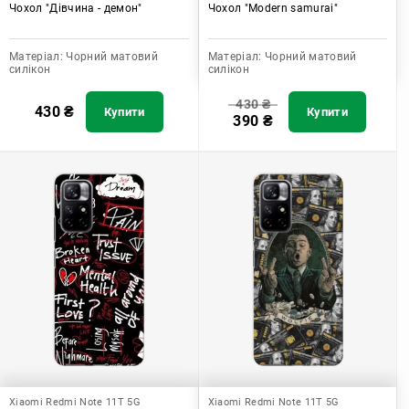
Чохол "Дівчина - демон"
Чохол "Modern samurai"
Матеріал:
Чорний матовий
Матеріал:
Чорний матовий
силікон
силікон
430
₴
430
₴
Купити
Купити
390
₴
Xiaomi Redmi Note 11T 5G
Xiaomi Redmi Note 11T 5G