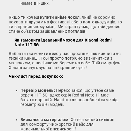
немає в інших.
Якщо ти хочеш
купити аніме чохол
, який не соромно
показати друзям на фестивалі або в колі однодумців, то
ти в правильному місці. Ми гарантуємо, що твій девайс
стане об'єктом зацікавлених поглядів.
Як замовити ідеальний чохол для Xiaomi Redmi
Note 11T 5G
Вибрати і замовити кейс у нас простіше, ніж вивчити всі
техніки Какаші. Тобі просто потрібно визначитися з
малюнком, а все інше ми беремо на себе. Твій смартфон
Xiaomi заслуговує на найкращий одяг!
Чек-лист перед покупкою:
Перевір модель:
Переконайся, що у тебе саме
версія 11T 5G, адже серія Redmi Note 11 має
багато варіацій. Наші чохли розроблені саме під
геометрію цієї моделі.
Визначся з матеріалом:
Хочеш м'який силікон
для комфорту чи жорсткий кейс для
максимальної впевненості?