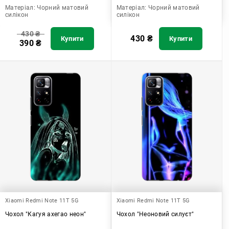
Матеріал:
Чорний матовий
Матеріал:
Чорний матовий
силікон
силікон
430
₴
430
₴
Купити
Купити
390
₴
Xiaomi Redmi Note 11T 5G
Xiaomi Redmi Note 11T 5G
Чохол "Кагуя ахегао неон"
Чохол "Неоновий силуєт"