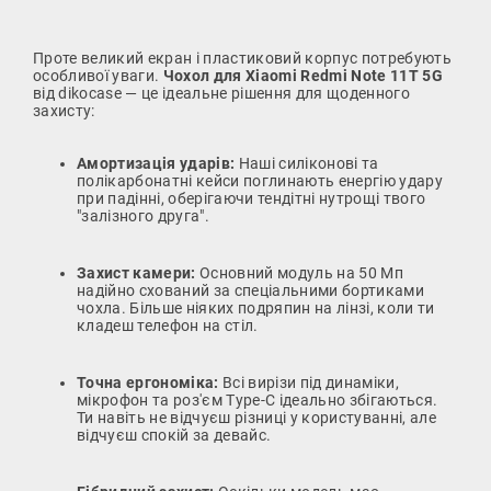
Проте великий екран і пластиковий корпус потребують
особливої уваги.
Чохол для Xiaomi Redmi Note 11T 5G
від dikocase — це ідеальне рішення для щоденного
захисту:
Амортизація ударів:
Наші силіконові та
полікарбонатні кейси поглинають енергію удару
при падінні, оберігаючи тендітні нутрощі твого
"залізного друга".
Захист камери:
Основний модуль на 50 Мп
надійно схований за спеціальними бортиками
чохла. Більше ніяких подряпин на лінзі, коли ти
кладеш телефон на стіл.
Точна ергономіка:
Всі вирізи під динаміки,
мікрофон та роз'єм Type-C ідеально збігаються.
Ти навіть не відчуєш різниці у користуванні, але
відчуєш спокій за девайс.