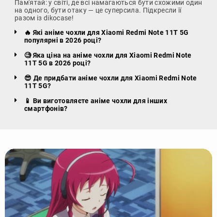
Пам'ятай: у світі, де всі намагаються бути схожими один
на одного, бути отаку — це суперсила. Підкресли її
разом із dikocase!
🔥 Які аніме чохли для Xiaomi Redmi Note 11T 5G
популярні в 2026 році?
🧐 Яка ціна на аніме чохли для Xiaomi Redmi Note
11T 5G в 2026 році?
😎 Де придбати аніме чохли для Xiaomi Redmi Note
11T 5G?
📱 Ви виготовляєте аніме чохли для інших
смартфонів?