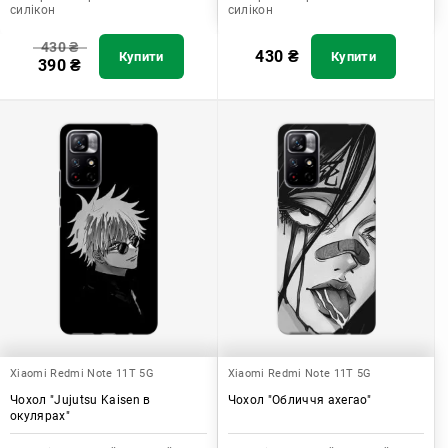
силікон
силікон
430
₴
430
₴
Купити
Купити
390
₴
Xiaomi Redmi Note 11T 5G
Xiaomi Redmi Note 11T 5G
Чохол "Jujutsu Kaisen в
Чохол "Обличчя ахегао"
окулярах"