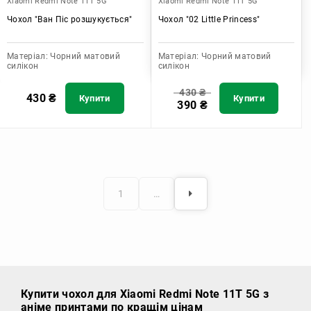
Xiaomi Redmi Note 11T 5G
Xiaomi Redmi Note 11T 5G
Чохол "Ван Піс розшукується"
Чохол "02 Little Princess"
Матеріал:
Чорний матовий
Матеріал:
Чорний матовий
силікон
силікон
430
₴
430
₴
Купити
Купити
390
₴
1
…
Купити чохол
для Xiaomi Redmi Note 11T 5G з
аніме принтами по кращім цінам