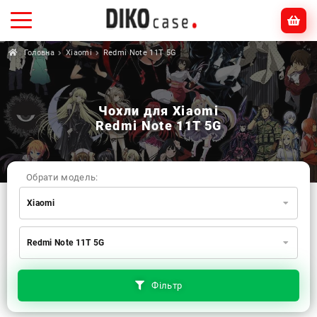
Головна
Xiaomi
Redmi Note 11T 5G
Чохли для Xiaomi
Redmi Note 11T 5G
Обрати модель:
Xiaomi
Xiaomi
Samsung
Apple
Redmi Note 11T 5G
Huawei
Oppo
Realme
TECNO
ZTE
OnePlus
Google
Doogee
Фільтр
Infinix
Sony
Motorola