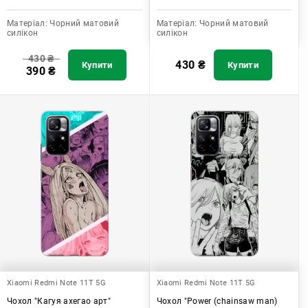
Матеріал:
Чорний матовий
Матеріал:
Чорний матовий
силікон
силікон
430
₴
430
₴
Купити
Купити
390
₴
Xiaomi Redmi Note 11T 5G
Xiaomi Redmi Note 11T 5G
Чохол "Кагуя ахегао арт"
Чохол "Power (chainsaw man)