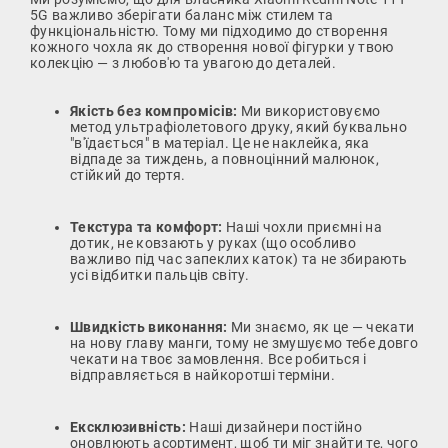
5G важливо зберігати баланс між стилем та
функціональністю. Тому ми підходимо до створення
кожного чохла як до створення нової фігурки у твою
колекцію — з любов'ю та увагою до деталей.
Якість без компромісів:
Ми використовуємо
метод ультрафіолетового друку, який буквально
"в'їдається" в матеріал. Це не наклейка, яка
відпаде за тиждень, а повноцінний малюнок,
стійкий до тертя.
Текстура та комфорт:
Наші чохли приємні на
дотик, не ковзають у руках (що особливо
важливо під час запеклих каток) та не збирають
усі відбитки пальців світу.
Швидкість виконання:
Ми знаємо, як це — чекати
на нову главу манги, тому не змушуємо тебе довго
чекати на твоє замовлення. Все робиться і
відправляється в найкоротші терміни.
Ексклюзивність:
Наші дизайнери постійно
оновлюють асортимент, щоб ти міг знайти те, чого