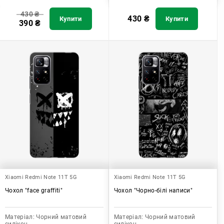
430
₴
430
₴
Купити
Купити
390
₴
Xiaomi Redmi Note 11T 5G
Xiaomi Redmi Note 11T 5G
Чохол "face graffiti"
Чохол "Чорно-білі написи"
Матеріал:
Чорний матовий
Матеріал:
Чорний матовий