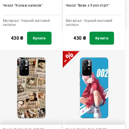
Чохол "Колаж написів"
Чохол "Вовк з Уолл-стріт"
Матеріал:
Чорний матовий
Матеріал:
Чорний матовий
силікон
силікон
430
₴
430
₴
Купити
Купити