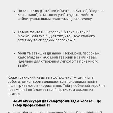
Нова школа (Онгоїнги):
"Магічна битва", "Людина-
бензопила", "Сім'я шпигуна". Будь на хайпі з
найактуальнішими принтами цього сезону.
Темне фентезі:
"Берсерк", "Атака Титанів",
"Токійський гуль". Для тих, хто цінує глибоку
естетику та складних персонажів.
Милі та затишні дизайни:
Покемони, персонажі
Хаяо Міядзакі або милі тварини в стилі каваї.
Ідеально для створення легкого та приємного
вайбу.
Кожен
захисний кейс
з нашої колекції — це якісна
робота, де кольори залишаються яскравими навіть
після тривалого використання. Твій улюблений герой не
потьмяніє і не "зламається" під тиском щоденних
пригод.
Чому аксесуари для смартфонів від dikocase — це
вибір професіоналів?
Ми розуміємо, що для власника Xiaomi Redmi Note 11T