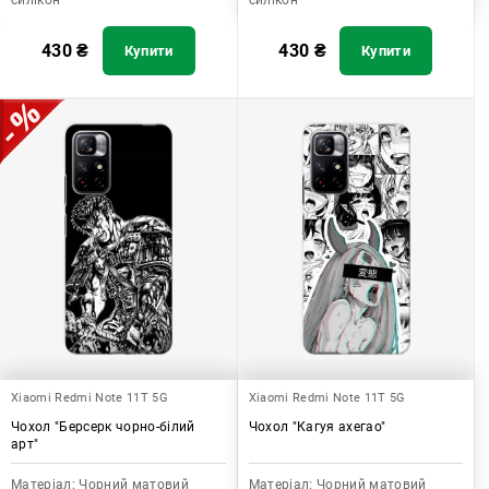
силікон
силікон
430
₴
430
₴
Купити
Купити
Xiaomi Redmi Note 11T 5G
Xiaomi Redmi Note 11T 5G
Чохол "Берсерк чорно-білий
Чохол "Кагуя ахегао"
арт"
Матеріал:
Чорний матовий
Матеріал:
Чорний матовий