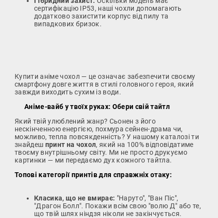
Гібридний захист:
Оскільки модель має
сертифікацію IP53, наші чохли допомагають
додатково захистити корпус від пилу та
випадкових бризок.
Купити аніме чохол — це означає забезпечити своєму
смартфону довге життя в стилі головного героя, який
завжди виходить сухим із води.
Аніме-вайб у твоїх руках: Обери свій тайтл
Який твій улюблений жанр? Сьонен з його
нескінченною енергією, похмура сейнен-драма чи,
можливо, тепла повсякденність? У нашому каталозі ти
знайдеш
принт на чохол
, який на 100% відповідатиме
твоєму внутрішньому світу. Ми не просто друкуємо
картинки — ми передаємо дух кожного тайтла.
Топові категорії принтів для справжніх отаку:
Класика, що не вмирає:
"Наруто", "Ван Піс",
"Драгон Болл". Покажи всім свою "волю Д" або те,
що твій шлях ніндзя ніколи не закінчується.