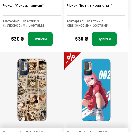
Чохол "Колаж написів"
Чохол "Вовк з Уолл-стріт"
Матеріал:
Пластик з
Матеріал:
Пластик з
силіконовими бортами
силіконовими бортами
530
₴
530
₴
Купити
Купити