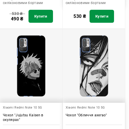
силіконовими бортами
силіконовими бортами
530
₴
530
₴
Купити
Купити
490
₴
Xiaomi Redmi Note 10 5G
Xiaomi Redmi Note 10 5G
Чохол "Jujutsu Kaisen в
Чохол "Обличчя ахегао"
окулярах"