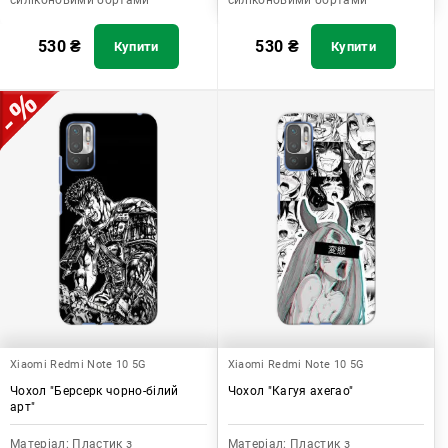
силіконовими бортами
силіконовими бортами
530
₴
530
₴
Купити
Купити
Xiaomi Redmi Note 10 5G
Xiaomi Redmi Note 10 5G
Чохол "Берсерк чорно-білий
Чохол "Кагуя ахегао"
арт"
Матеріал:
Пластик з
Матеріал:
Пластик з