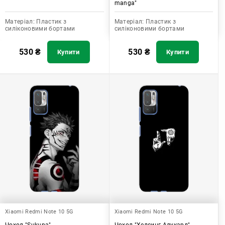
manga"
Матеріал:
Пластик з
Матеріал:
Пластик з
силіконовими бортами
силіконовими бортами
530
₴
530
₴
Купити
Купити
Xiaomi Redmi Note 10 5G
Xiaomi Redmi Note 10 5G
Чохол "Sukuna"
Чохол "Хелсинг Алукард"