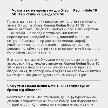
Чохли з аніме-принтами для Xiaomi Redmi Note 10
5G: Твій стиль на швидкості 5G
Привіт, шанувальнику високих технологій та якісного
аніме! Якщо ти обрав
Xiaomi Redmi Note 10 5G
, ти
знаєш, що таке швидкість майбутнього. Цей смартфон
— як герой, що володіє технікою миттєвого
переміщення: швидкий зв’язок, плавний екран та
потужний акумулятор для нескінченних марафонів
улюблених серіалів. Але навіть такому сучасному
девайсу потрібен крутий «екіпірування», яке б виділяло
його серед сірого натовпу.
В інтернет-магазині
Dikocase
ми створюємо не просто
аксесуари. Наші
чохли з аніме на Xiaomi Redmi Note 10
5G
— це твій персональний спосіб заявити про свої
вподобання, перетворюючи гаджет на справжній витвір
мистецтва, що дихає духом японської культури.
Чому твій Xiaomi Redmi Note 10 5G заслуговує на
броню від Dikocase?
Redmi Note 10 5G має стильний, дещо футуристичний
дизайн із характерним блоком камер. Ми подбали про
те, щоб захист був таким же технологічним, як і сам