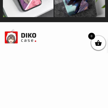
0
© DIKOcase 2026
ФОП Карпенко Альона Андріївна
Розділи
Про компанію
Доставка та оплата