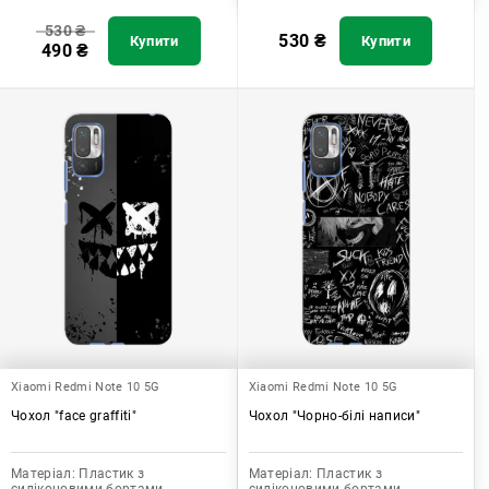
530
₴
530
₴
Купити
Купити
490
₴
Xiaomi Redmi Note 10 5G
Xiaomi Redmi Note 10 5G
Чохол "face graffiti"
Чохол "Чорно-білі написи"
Матеріал:
Пластик з
Матеріал:
Пластик з