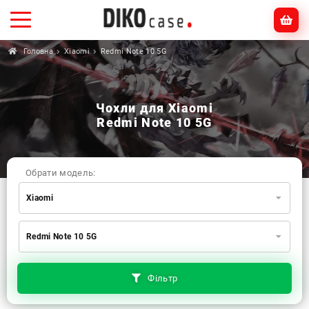
Головна
Xiaomi
Redmi Note 10 5G
Чохли для Xiaomi
Redmi Note 10 5G
Обрати модель:
Xiaomi
Xiaomi
Samsung
Apple
Redmi Note 10 5G
Huawei
Oppo
Realme
TECNO
ZTE
OnePlus
Google
Doogee
Фільтр
Infinix
Sony
Motorola