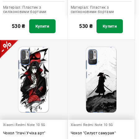
Матеріал:
Пластик з
Матеріал:
Пластик з
силіконовими бортами
силіконовими бортами
530
₴
530
₴
Купити
Купити
Xiaomi Redmi Note 10 5G
Xiaomi Redmi Note 10 5G
Чохол "Ітачі Учіха арт"
Чохол "Силуєт самурая"