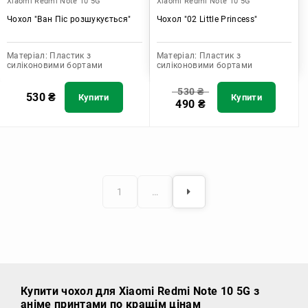
Xiaomi Redmi Note 10 5G
Xiaomi Redmi Note 10 5G
Чохол "Ван Піс розшукується"
Чохол "02 Little Princess"
Матеріал:
Пластик з
Матеріал:
Пластик з
силіконовими бортами
силіконовими бортами
530
₴
530
₴
Купити
Купити
490
₴
1
…
Купити чохол
для Xiaomi Redmi Note 10 5G з
аніме принтами по кращім цінам