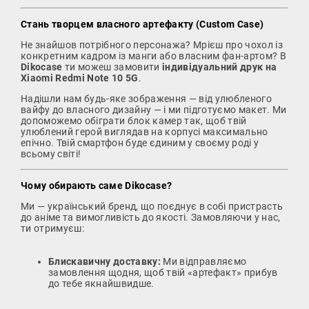
Стань творцем власного артефакту (Custom Case)
Не знайшов потрібного персонажа? Мрієш про чохол із
конкретним кадром із манги або власним фан-артом? В
Dikocase
ти можеш замовити
індивідуальний друк на
Xiaomi Redmi Note 10 5G
.
Надішли нам будь-яке зображення — від улюбленого
вайфу до власного дизайну — і ми підготуємо макет. Ми
допоможемо обіграти блок камер так, щоб твій
улюблений герой виглядав на корпусі максимально
епічно. Твій смартфон буде єдиним у своєму роді у
всьому світі!
Чому обирають саме Dikocase?
Ми — український бренд, що поєднує в собі пристрасть
до аніме та вимогливість до якості. Замовляючи у нас,
ти отримуєш:
Блискавичну доставку:
Ми відправляємо
замовлення щодня, щоб твій «артефакт» прибув
до тебе якнайшвидше.