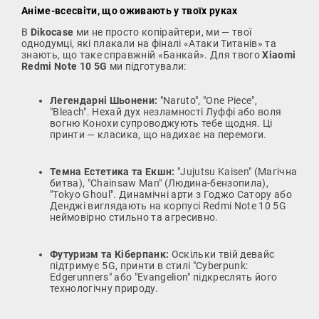
Аніме-всесвіти, що оживають у твоїх руках
В
Dikocase
ми не просто копірайтери, ми — твої
однодумці, які плакали на фіналі «Атаки Титанів» та
знають, що таке справжній «Банкай». Для твого
Xiaomi
Redmi Note 10 5G
ми підготували:
Легендарні Шьонени:
"Naruto", "One Piece",
"Bleach". Нехай дух незламності Луффі або воля
вогню Конохи супроводжують тебе щодня. Ці
принти — класика, що надихає на перемоги.
Темна Естетика та Екшн:
"Jujutsu Kaisen" (Магічна
битва), "Chainsaw Man" (Людина-бензопила),
"Tokyo Ghoul". Динамічні арти з Годжо Сатору або
Денджі виглядають на корпусі Redmi Note 10 5G
неймовірно стильно та агресивно.
Футуризм та Кіберпанк:
Оскільки твій девайс
підтримує 5G, принти в стилі "Cyberpunk:
Edgerunners" або "Evangelion" підкреслять його
технологічну природу.