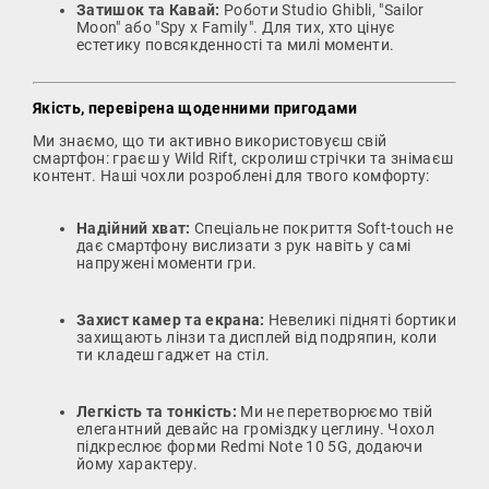
Затишок та Кавай:
Роботи Studio Ghibli, "Sailor
Moon" або "Spy x Family". Для тих, хто цінує
естетику повсякденності та милі моменти.
Якість, перевірена щоденними пригодами
Ми знаємо, що ти активно використовуєш свій
смартфон: граєш у Wild Rift, скролиш стрічки та знімаєш
контент. Наші чохли розроблені для твого комфорту:
Надійний хват:
Спеціальне покриття Soft-touch не
дає смартфону вислизати з рук навіть у самі
напружені моменти гри.
Захист камер та екрана:
Невеликі підняті бортики
захищають лінзи та дисплей від подряпин, коли
ти кладеш гаджет на стіл.
Легкість та тонкість:
Ми не перетворюємо твій
елегантний девайс на громіздку цеглину. Чохол
підкреслює форми Redmi Note 10 5G, додаючи
йому характеру.