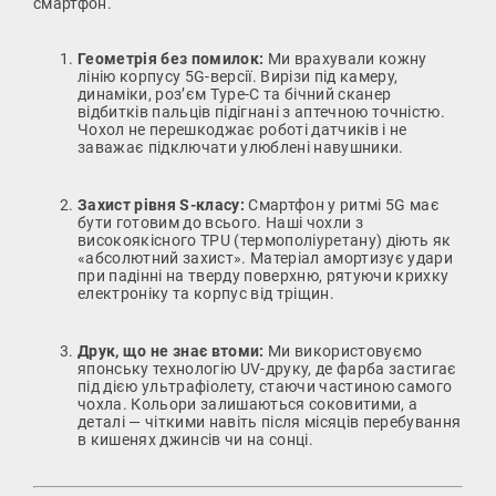
смартфон.
Геометрія без помилок:
Ми врахували кожну
лінію корпусу 5G-версії. Вирізи під камеру,
динаміки, роз’єм Type-C та бічний сканер
відбитків пальців підігнані з аптечною точністю.
Чохол не перешкоджає роботі датчиків і не
заважає підключати улюблені навушники.
Захист рівня S-класу:
Смартфон у ритмі 5G має
бути готовим до всього. Наші чохли з
високоякісного TPU (термополіуретану) діють як
«абсолютний захист». Матеріал амортизує удари
при падінні на тверду поверхню, рятуючи крихку
електроніку та корпус від тріщин.
Друк, що не знає втоми:
Ми використовуємо
японську технологію UV-друку, де фарба застигає
під дією ультрафіолету, стаючи частиною самого
чохла. Кольори залишаються соковитими, а
деталі — чіткими навіть після місяців перебування
в кишенях джинсів чи на сонці.