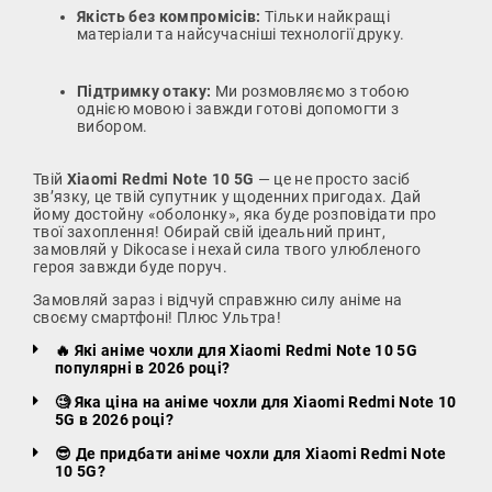
Якість без компромісів:
Тільки найкращі
матеріали та найсучасніші технології друку.
Підтримку отаку:
Ми розмовляємо з тобою
однією мовою і завжди готові допомогти з
вибором.
Твій
Xiaomi Redmi Note 10 5G
— це не просто засіб
зв’язку, це твій супутник у щоденних пригодах. Дай
йому достойну «оболонку», яка буде розповідати про
твої захоплення! Обирай свій ідеальний принт,
замовляй у Dikocase і нехай сила твого улюбленого
героя завжди буде поруч.
Замовляй зараз і відчуй справжню силу аніме на
своєму смартфоні! Плюс Ультра!
🔥 Які аніме чохли для Xiaomi Redmi Note 10 5G
популярні в 2026 році?
🧐 Яка ціна на аніме чохли для Xiaomi Redmi Note 10
5G в 2026 році?
😎 Де придбати аніме чохли для Xiaomi Redmi Note
10 5G?