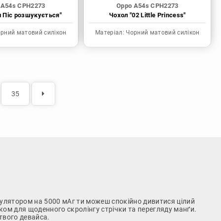
 A54s CPH2273
Oppo A54s CPH2273
н Піс розшукується"
Чохол "02 Little Princess"
рний матовий силікон
Матеріал:
Чорний матовий силікон
35
умулятором на 5000 мАг ти можеш спокійно дивитися цілий
ом для щоденного скролінгу стрічки та перегляду манґи.
твого девайса.