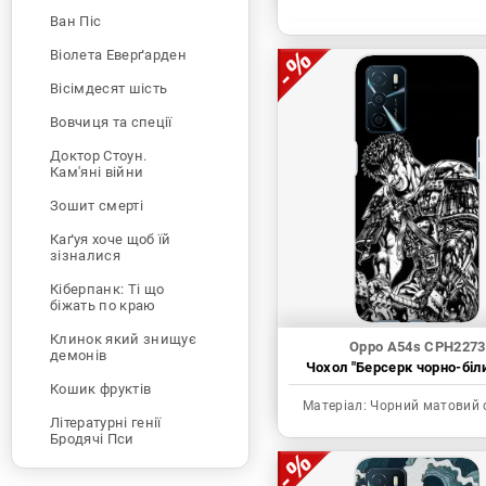
Ван Піс
Віолета Еверґарден
Вісімдесят шість
Вовчиця та спеції
Доктор Стоун.
Кам'яні війни
Зошит смерті
Каґуя хоче щоб їй
зізналися
Кіберпанк: Ті що
біжать по краю
Клинок який знищує
Oppo A54s CPH2273
демонів
Чохол "Берсерк чорно-біл
Кошик фруктів
Матеріал:
Чорний матовий 
Літературні генії
Бродячі Пси
Людина-бензопила