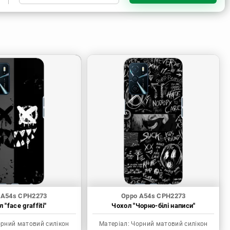
Чорний матовий силікон
Прозорий матовий силікон
Пластик з силіконовими
бортами
 A54s CPH2273
Oppo A54s CPH2273
 "face graffiti"
Чохол "Чорно-білі написи"
рний матовий силікон
Матеріал:
Чорний матовий силікон