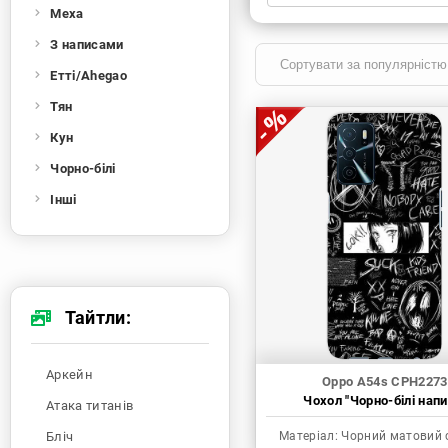
Меха
Xiaomi
Samsung
Apple
Huawei
З написами
Oppo
Realme
TECNO
ZTE
Етті/Ahegao
OnePlus
Google
Doogee
Тян
Infinix
Sony
Motorola
Кун
Чорно-білі
Інші
Тайтли:
Аркейн
Oppo A54s CPH2273
Чохол "Чорно-білі напи
Атака титанів
Бліч
Матеріал:
Чорний матовий 