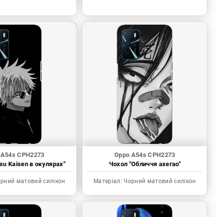
 A54s CPH2273
Oppo A54s CPH2273
tsu Kaisen в окулярах"
Чохол "Обличчя ахегао"
рний матовий силікон
Матеріал:
Чорний матовий силікон