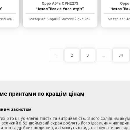
Oppo A54s CPH2273
Oppo
в"
Чохол "Вовк з Уолл-стріт"
Чохол "Ва
силікон
Матеріал:
Чорний матовий силікон
Матеріал:
Чо
1
2
3
…
34
іме принтами по кращім цінам
ійним захистом
тих, хто цінує елегантність та витривалість. З його солідним ак
а великий 6.52-дюймовий екран роблять його ідеальним напарник
битків та дрібних подряпин, які можуть швидко зіпсувати вигляд 