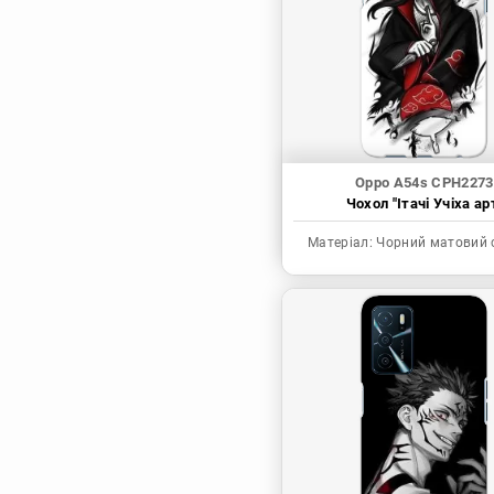
Синя в’язниця
Скейт: Безкінечність
Токійські месники
Ця фарфорова
лялечка закохалася
Oppo A54s CPH2273
Чохол "Ітачі Учіха ар
Матеріал:
Чорний матовий 