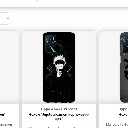
Oppo A54s CPH2273
Oppo
си"
Чохол "Jujutsu Kaisen чорно-білий
Чохол
арт"
силікон
Матеріал:
Чо