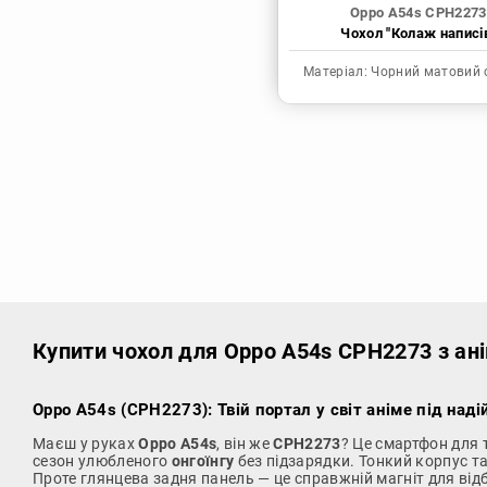
Oppo A54s CPH2273
Чохол "Колаж написі
Матеріал:
Чорний матовий 
Купити чохол
для Oppo A54s CPH2273 з ан
Oppo A54s (CPH2273): Твій портал у світ аніме під над
Маєш у руках
Oppo A54s
, він же
CPH2273
? Це смартфон для 
сезон улюбленого
онгоїнгу
без підзарядки. Тонкий корпус т
Проте глянцева задня панель — це справжній магніт для від