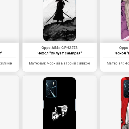
Oppo A54s CPH2273
Oppo
т"
Чохол "Силуєт самурая"
Чохол "
силікон
Матеріал:
Чорний матовий силікон
Матеріал:
Чо