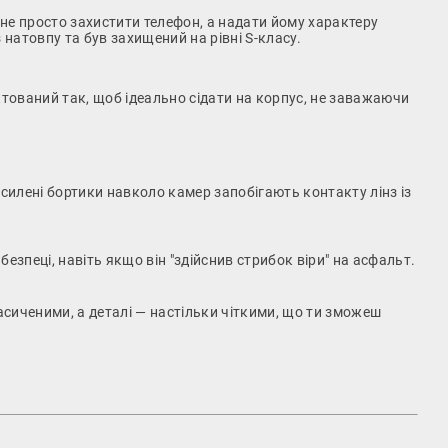
не просто захистити телефон, а надати йому характеру
натовпу та був захищений на рівні S-класу.
тований так, щоб ідеально сідати на корпус, не заважаючи
силені бортики навколо камер запобігають контакту лінз із
езпеці, навіть якщо він "здійснив стрибок віри" на асфальт.
сиченими, а деталі — настільки чіткими, що ти зможеш