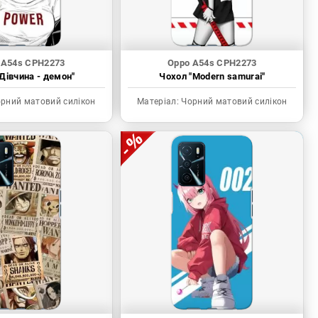
 A54s CPH2273
Oppo A54s CPH2273
Дівчина - демон"
Чохол "Modern samurai"
рний матовий силікон
Матеріал:
Чорний матовий силікон