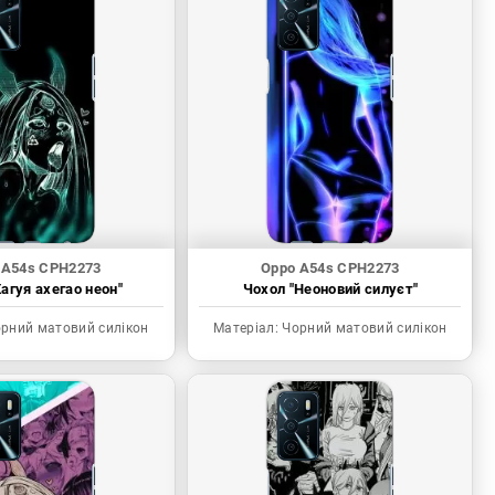
 A54s CPH2273
Oppo A54s CPH2273
агуя ахегао неон"
Чохол "Неоновий силуєт"
рний матовий силікон
Матеріал:
Чорний матовий силікон