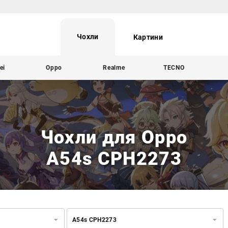
Чохли
Картини
ei
Oppo
Realme
TECNO
Чохли для Oppo
A54s CPH2273
A54s CPH2273