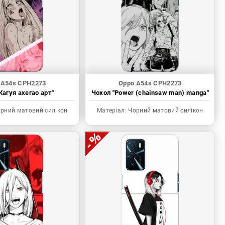
 A54s CPH2273
Oppo A54s CPH2273
Кагуя ахегао арт"
Чохол "Power (chainsaw man) manga"
рний матовий силікон
Матеріал:
Чорний матовий силікон