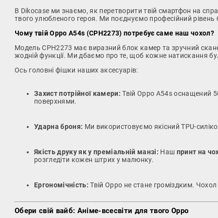
В Dikocase ми знаємо, як перетворити твій смартфон на спр
твого улюбленого героя. Ми поєднуємо професійний рівень бе
Чому твій Oppo A54s (CPH2273) потребує саме наш чохол?
Модель CPH2273 має виразний блок камер та зручний скане
жодній функції. Ми дбаємо про те, щоб кожне натискання бу
Ось головні фішки наших аксесуарів:
Захист потрійної камери:
Твій Oppo A54s оснащений 50
поверхнями.
Ударна броня:
Ми використовуємо якісний TPU-силікон, 
Якість друку як у преміальній манзі:
Наш
принт на чо
розгледіти кожен штрих у малюнку.
Ергономічність:
Твій Oppo не стане громіздким. Чохол
Обери свій вайб: Аніме-всесвіти для твого Oppo