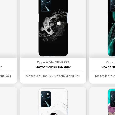
Oppo A54s CPH2273
Oppo
"
Чохол "Рибки Інь Янь"
Чохол "К
силікон
Матеріал:
Чорний матовий силікон
Матеріал:
Чо