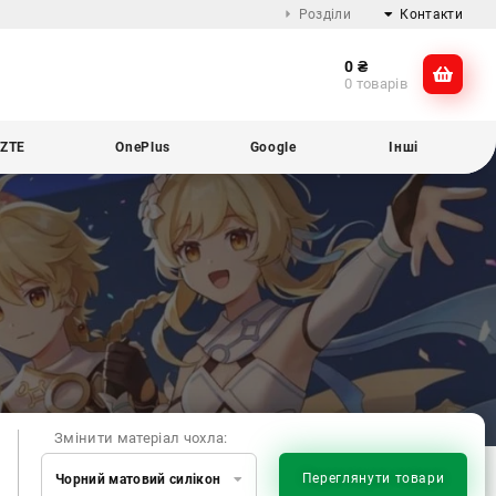
Розділи
Контакти
0
₴
Про компанію
@dikocase
0 товарів
Доставка та оплата
@dikocase
Обмін та повернення
ZTE
OnePlus
Google
Інші
Блог
Змінити матеріал чохла:
Переглянути товари
Чорний матовий силікон