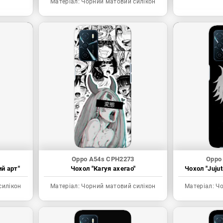
Матеріал:
Чорний матовий силікон
Oppo A54s CPH2273
Oppo
ий арт"
Чохол "Кагуя ахегао"
Чохол "Juju
силікон
Матеріал:
Чорний матовий силікон
Матеріал:
Чо