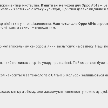
авжній витвір мистецтва.
Купити аніме чохол
для Oppo A54s — це 
зпеки з естетикою отаку-культури, щоб твій девайс виділявся з 
р відбитків у кнопці живлення. Наш
чохол для Oppo A54s
спроєк
ло чітким, а захист — непохитним.
-мегапіксельним сенсором, який заслуговує на безпеку. Наші по
який поглинає енергію удару при падінні. Твій смартфон буде в б
хол
наноситься за технологією Ultra-HD. Кольори залишаються на
 додає мінімум об'єму, але максимум впевненості у кожному русі.