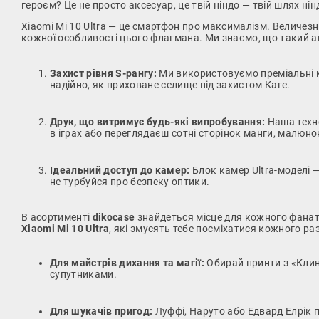
героєм? Це не просто аксесуар, це твій ніндо — твій шлях нін
Xiaomi Mi 10 Ultra — це смартфон про максималізм. Величез
кожної особливості цього флагмана. Ми знаємо, що такий а
Захист рівня S-рангу:
Ми використовуємо преміальні ма
надійно, як приховане селище під захистом Каге.
Друк, що витримує будь-які випробування:
Наша техно
в іграх або переглядаєш сотні сторінок манги, малюн
Ідеальний доступ до камер:
Блок камер Ultra-моделі —
не турбуйся про безпеку оптики.
В асортименті
dikocase
знайдеться місце для кожного фанат
Xiaomi Mi 10 Ultra
, які змусять тебе посміхатися кожного раз
Для майстрів дихання та магії:
Обирай принти з «Клин
супутниками.
Для шукачів пригод:
Луффі, Наруто або Едвард Елрік пі