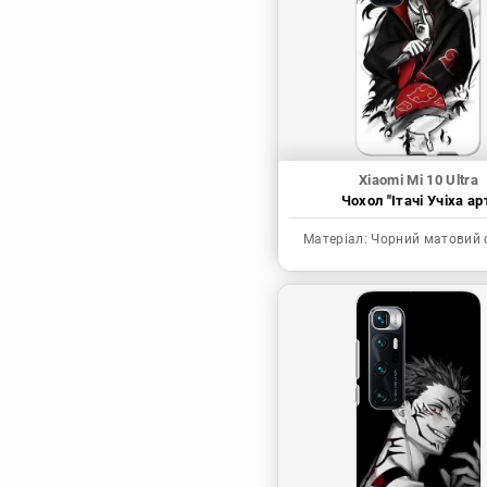
Синя в’язниця
Скейт: Безкінечність
Токійські месники
Ця фарфорова
лялечка закохалася
Xiaomi Mi 10 Ultra
Чохол "Ітачі Учіха ар
Матеріал:
Чорний матовий 