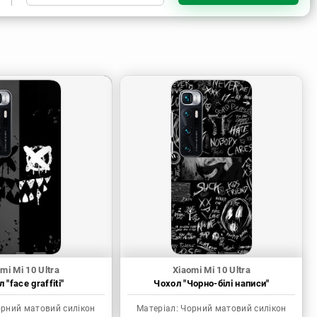
Чорний матовий силікон
Прозорий силікон
Прозорий матовий силікон
mi Mi 10 Ultra
Xiaomi Mi 10 Ultra
 "face graffiti"
Чохол "Чорно-білі написи"
рний матовий силікон
Матеріал:
Чорний матовий силікон