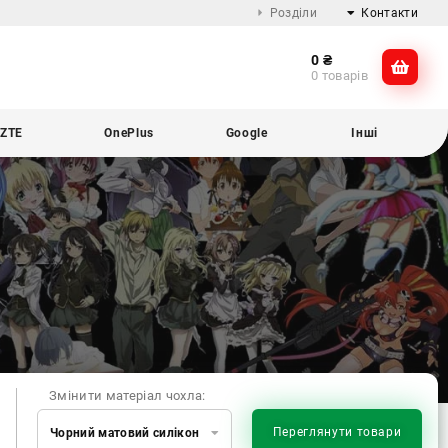
Розділи
Контакти
0
₴
Про компанію
@dikocase
0 товарів
Доставка та оплата
@dikocase
Обмін та повернення
ZTE
OnePlus
Google
Інші
Блог
Змінити матеріал чохла:
Переглянути товари
Чорний матовий силікон