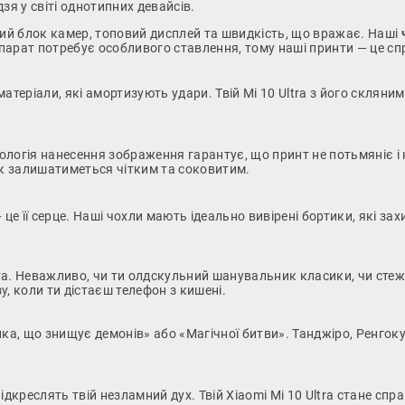
дзя у світі однотипних девайсів.
ний блок камер, топовий дисплей та швидкість, що вражає. Наші
парат потребує особливого ставлення, тому наші принти — це с
теріали, які амортизують удари. Твій Mi 10 Ultra з його скляни
логія нанесення зображення гарантує, що принт не потьмяніє і 
ок залишатиметься чітким та соковитим.
 це її серце. Наші чохли мають ідеально вивірені бортики, які за
а. Неважливо, чи ти олдскульний шанувальник класики, чи стеж
у, коли ти дістаєш телефон з кишені.
ка, що знищує демонів» або «Магічної битви». Танджіро, Ренгок
дкреслять твій незламний дух. Твій Xiaomi Mi 10 Ultra стане спра