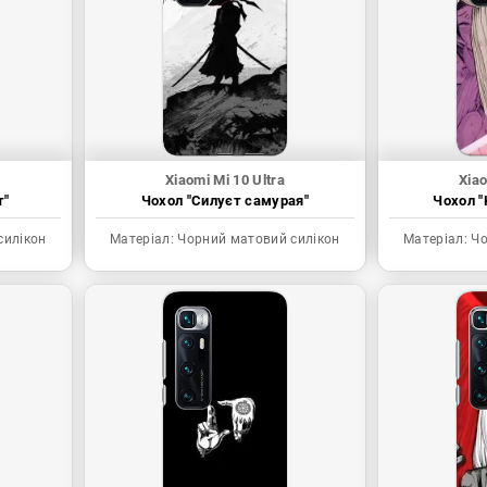
Xiaomi Mi 10 Ultra
Xiao
т"
Чохол "Силуєт самурая"
Чохол "
силікон
Матеріал:
Чорний матовий силікон
Матеріал:
Чо