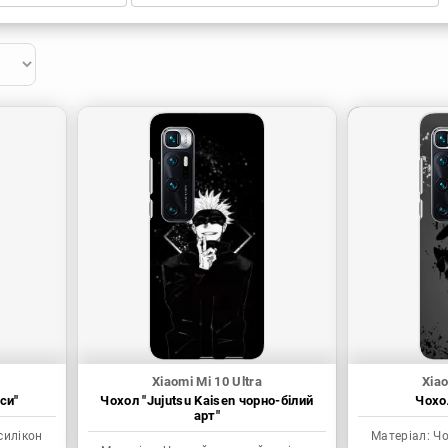
Xiaomi Mi 10 Ultra
Xiao
си"
Чохол "Jujutsu Kaisen чорно-білий
Чохол
арт"
силікон
Матеріал:
Чо