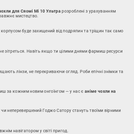
чохли для Сяомі Мі 10 Ультра
розроблені з урахуванням
правжнє мистецтво.
м корпусом буде захищений від подряпин та тріщин так само
не зітреться. Навіть якщо ти цілими днями фармиш ресурси
хищають лінзи, не перекриваючи огляд. Роби епічні знімки та
иш за кожним новим онгоїнгом — у нас є
аніме чохли на
у чи неперевершений Годжо Сатору стануть твоїми вірними
вжнім навігатором у світі пригод.