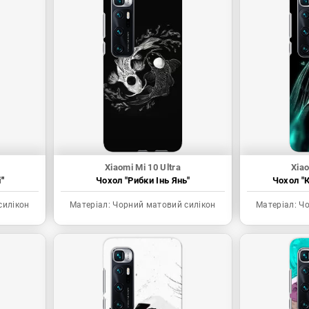
Xiaomi Mi 10 Ultra
Xiao
"
Чохол "Рибки Інь Янь"
Чохол "К
силікон
Матеріал:
Чорний матовий силікон
Матеріал:
Чо