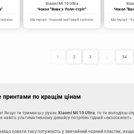
Xiaomi Mi 10 Ultra
Xiao
в"
Чохол "Вовк з Уолл-стріт"
Чохол "Ва
силікон
Матеріал:
Чорний матовий силікон
Матеріал:
Чо
1
2
3
…
34
ме принтами по кращім цінам
ала! Якщо ти тримаєш у руках
Xiaomi Mi 10 Ultra
, то ти володієш 
ле навіть ультимативному девайсу потрібен гідний «екзоскелет».
 Навіщо ховати таку потужність у звичайний чорний пластик, як