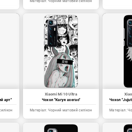
Матеріал:
Чорний матовий силікон
Xiaomi Mi 10 Ultra
Xiao
ий арт"
Чохол "Кагуя ахегао"
Чохол "Juju
силікон
Матеріал:
Чорний матовий силікон
Матеріал:
Чо