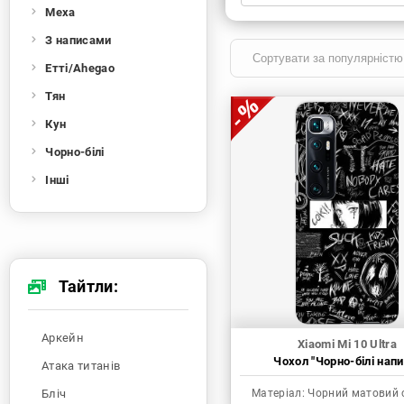
Меха
Xiaomi
Samsung
Apple
Huawei
З написами
Oppo
Realme
TECNO
ZTE
Етті/Ahegao
OnePlus
Google
Doogee
Тян
Infinix
Sony
Motorola
Кун
Чорно-білі
Інші
Тайтли:
Аркейн
Xiaomi Mi 10 Ultra
Чохол "Чорно-білі напи
Атака титанів
Бліч
Матеріал:
Чорний матовий 