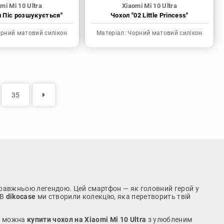
mi Mi 10 Ultra
Xiaomi Mi 10 Ultra
н Піс розшукується"
Чохол "02 Little Princess"
рний матовий силікон
Матеріал:
Чорний матовий силікон
35
справжньою легендою. Цей смартфон — як головний герой у
 В
dikocase
ми створили колекцію, яка перетворить твій
що можна
купити чохол на Xiaomi Mi 10 Ultra
з улюбленим