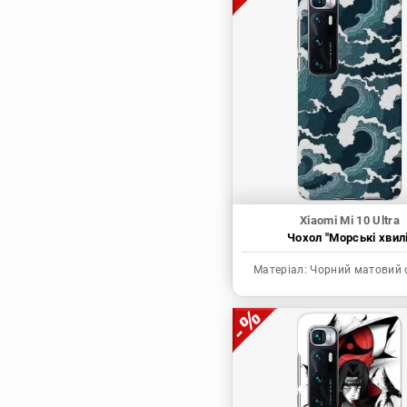
Магічна битва
Мисливець х
Мисливець
Моя академія героїв
Наруто
Неймовірні пригоди
ДжоДжо
П'ять наречених
Патріот Моріарті
Xiaomi Mi 10 Ultra
Чохол "Морські хвилі
Повелитель
Реінкарнація
Матеріал:
Чорний матовий 
безробітного: Історія
про пригоди в
іншому світі
Родина Шпигунів
Сага про Вінланд
Сворд Арт Онлайн