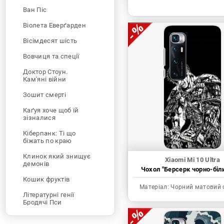
Ван Піс
Віолета Еверґарден
Вісімдесят шість
Вовчиця та спеції
Доктор Стоун.
Кам'яні війни
Зошит смерті
Каґуя хоче щоб їй
зізналися
Кіберпанк: Ті що
біжать по краю
Клинок який знищує
Xiaomi Mi 10 Ultra
демонів
Чохол "Берсерк чорно-біл
Кошик фруктів
Матеріал:
Чорний матовий 
Літературні генії
Бродячі Пси
Людина-бензопила