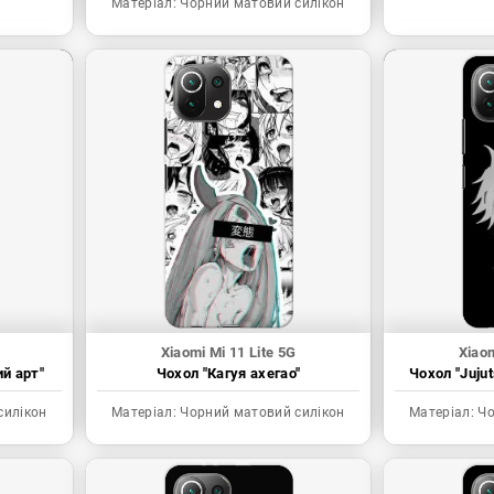
Матеріал:
Чорний матовий силікон
Xiaomi Mi 11 Lite 5G
Xiaom
ий арт"
Чохол "Кагуя ахегао"
Чохол "Juju
силікон
Матеріал:
Чорний матовий силікон
Матеріал:
Чо