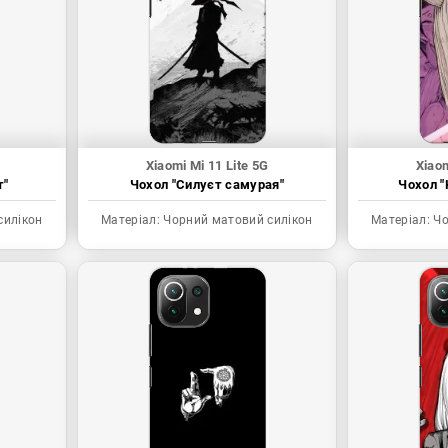
Xiaomi Mi 11 Lite 5G
Xiaom
т"
Чохол "Силуєт самурая"
Чохол "
силікон
Матеріал:
Чорний матовий силікон
Матеріал:
Чо