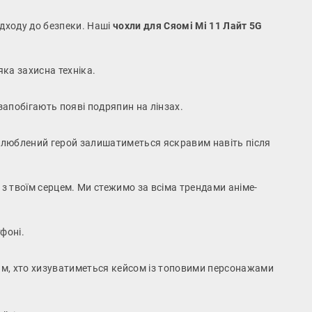
ідходу до безпеки. Наші
чохли для Сяомі Мі 11 Лайт 5G
ка захисна техніка.
 запобігають появі подряпин на лінзах.
 улюблений герой залишатиметься яскравим навіть після
є з твоїм серцем. Ми стежимо за всіма трендами аніме-
тфоні.
им, хто хизуватиметься кейсом із топовими персонажами