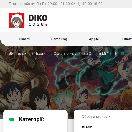
Графік роботи:
Пн-Пт 09:00 - 21:00 Сб-Нд 10:00-18:00
Xiaomi
Samsung
Apple
Huaw
Головна
Чохли для
Xiaomi
Чохли для Xiaomi
Mi 11 Lite 5G
Обрати модель:
Категорії:
Xiaomi