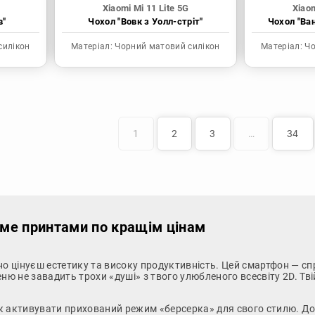
Xiaomi Mi 11 Lite 5G
Xiaom
в"
Чохол "Вовк з Уолл-стріт"
Чохол "Ва
силікон
Матеріал:
Чорний матовий силікон
Матеріал:
Чо
1
2
3
…
34
німе принтами по кращім цінам
вно цінуєш естетику та високу продуктивність. Цей смартфон — с
ю не завадить трохи «душі» з твого улюбленого всесвіту 2D. Тві
к активувати прихований режим «берсерка» для свого стилю. Дос