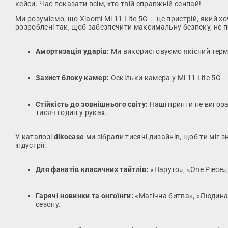
кейси. Час показати всім, хто твій справжній сенпай!
Ми розуміємо, що Xiaomi Mi 11 Lite 5G — це пристрій, який 
розроблені так, щоб забезпечити максимальну безпеку, не 
Амортизація ударів:
Ми використовуємо якісний термоп
Захист блоку камер:
Оскільки камера у Mi 11 Lite 5G 
Стійкість до зовнішнього світу:
Наші принти не вигора
тисяч годин у руках.
У каталозі
dikocase
ми зібрали тисячі дизайнів, щоб ти міг 
індустрії:
Для фанатів класичних тайтлів:
«Наруто», «One Piece»,
Гарячі новинки та онгоїнги:
«Магічна битва», «Людина
сезону.