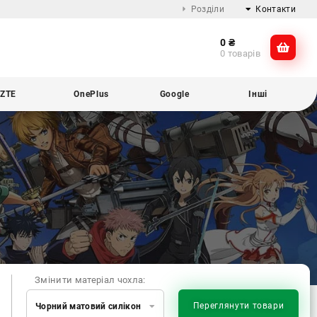
Розділи
Контакти
0
₴
Про компанію
@dikocase
0 товарів
Доставка та оплата
@dikocase
Обмін та повернення
ZTE
OnePlus
Google
Інші
Блог
Змінити матеріал чохла:
Переглянути товари
Чорний матовий силікон