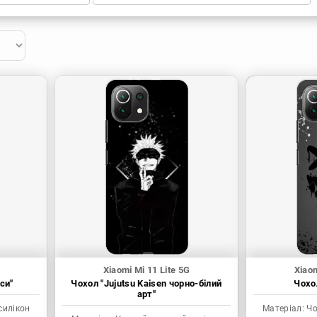
Xiaomi Mi 11 Lite 5G
Xiaom
си"
Чохол "Jujutsu Kaisen чорно-білий
Чохол
арт"
силікон
Матеріал:
Чо