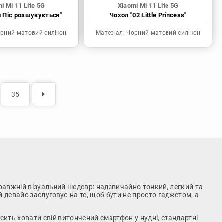
i Mi 11 Lite 5G
Xiaomi Mi 11 Lite 5G
н Піс розшукується"
Чохол "02 Little Princess"
рний матовий силікон
Матеріал:
Чорний матовий силікон
35
правжній візуальний шедевр: надзвичайно тонкий, легкий та
й девайс заслуговує на те, щоб бути не просто гаджетом, а
ить ховати свій витончений смартфон у нудні, стандартні