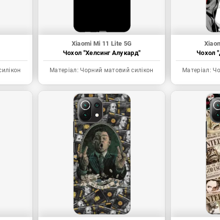
Xiaomi Mi 11 Lite 5G
Xiaom
Чохол "Хелсинг Алукард"
Чохол "
силікон
Матеріал:
Чорний матовий силікон
Матеріал:
Чо