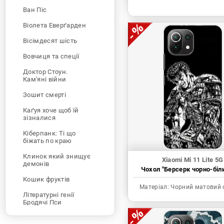
Ван Піс
Віолета Еверґарден
Вісімдесят шість
Вовчиця та спеції
Доктор Стоун.
Кам'яні війни
Зошит смерті
Каґуя хоче щоб їй
зізналися
Кіберпанк: Ті що
біжать по краю
Клинок який знищує
Xiaomi Mi 11 Lite 5G
демонів
Чохол "Берсерк чорно-біл
Кошик фруктів
Матеріал:
Чорний матовий 
Літературні генії
Бродячі Пси
Людина-бензопила