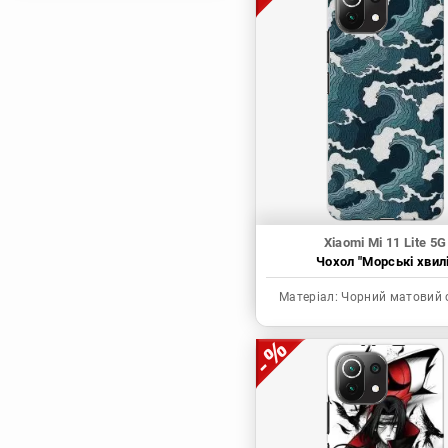
Магічна битва
Мисливець х
Мисливець
Моя академія героїв
Наруто
Неймовірні пригоди
ДжоДжо
П'ять наречених
Патріот Моріарті
Xiaomi Mi 11 Lite 5G
Чохол "Морські хвилі
Повелитель
Реінкарнація
Матеріал:
Чорний матовий 
безробітного: Історія
про пригоди в
іншому світі
Родина Шпигунів
Сага про Вінланд
Сворд Арт Онлайн