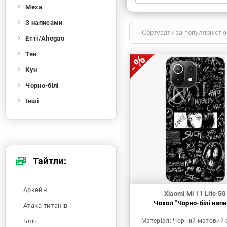
Меха
Xiaomi
Samsung
Apple
Huawei
З написами
Oppo
Realme
TECNO
ZTE
Етті/Ahegao
OnePlus
Google
Doogee
Тян
Infinix
Sony
Motorola
Кун
Чорно-білі
Інші
Тайтли:
Аркейн
Xiaomi Mi 11 Lite 5G
Чохол "Чорно-білі напи
Атака титанів
Бліч
Матеріал:
Чорний матовий 