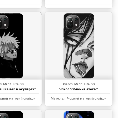
i Mi 11 Lite 5G
Xiaomi Mi 11 Lite 5G
tsu Kaisen в окулярах"
Чохол "Обличчя ахегао"
рний матовий силікон
Матеріал:
Чорний матовий силікон