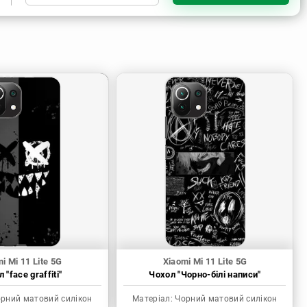
Чорний матовий силікон
Прозорий силікон
Прозорий матовий силікон
Пластик з силіконовими
бортами
i Mi 11 Lite 5G
Xiaomi Mi 11 Lite 5G
 "face graffiti"
Чохол "Чорно-білі написи"
рний матовий силікон
Матеріал:
Чорний матовий силікон