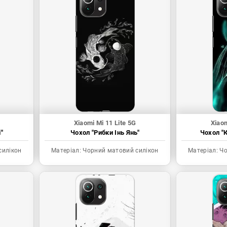
Xiaomi Mi 11 Lite 5G
Xiaom
"
Чохол "Рибки Інь Янь"
Чохол "К
силікон
Матеріал:
Чорний матовий силікон
Матеріал:
Чо