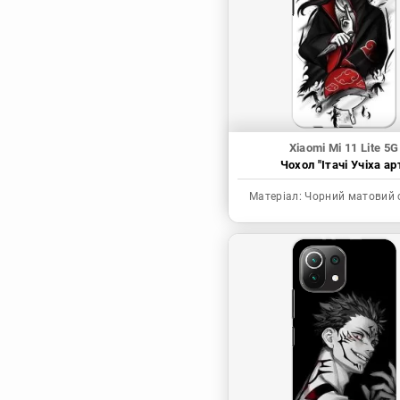
Синя в’язниця
Скейт: Безкінечність
Токійські месники
Ця фарфорова
лялечка закохалася
Xiaomi Mi 11 Lite 5G
Чохол "Ітачі Учіха ар
Матеріал:
Чорний матовий 