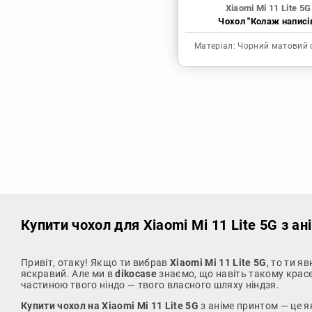
Xiaomi Mi 11 Lite 5G
Чохол "Колаж написі
Матеріал:
Чорний матовий 
Купити чохол
для Xiaomi Mi 11 Lite 5G з а
Привіт, отаку! Якщо ти вибрав
Xiaomi Mi 11 Lite 5G
, то ти я
яскравий. Але ми в
dikocase
знаємо, що навіть такому красен
частиною твого ніндо — твого власного шляху ніндзя.
Купити чохол на Xiaomi Mi 11 Lite 5G
з аніме принтом — це я