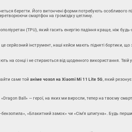
хочеться берегти. Його витончені форми потребують особливого п
перетворюючи смартфон на громіздку цеглину.
оліуретан (TPU), який гасить енергію падіння краще, ніж будь-я
— це серйозний інструмент, наші кейси мають підняті бортики, що
ють на сонці і не стираються від щоденного використання. Твій
знайти саме той
аніме чохол на Xiaomi Mi 11 Lite 5G
, який резону
 «Dragon Ball» — герої, на яких ми виросли, тепер на твоєму смар
-бензопила», «Блакитний замок» чи «Сім’я шпигуна». Будь перш