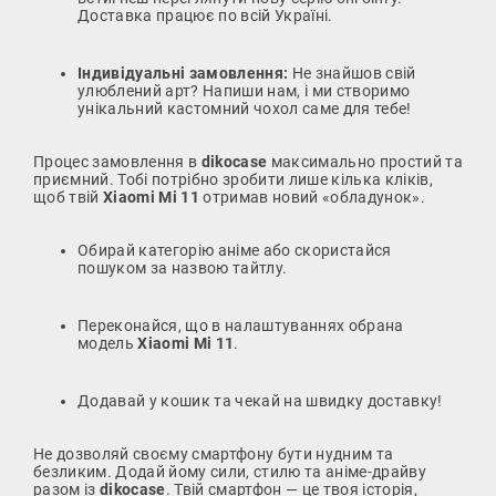
Доставка працює по всій Україні.
Індивідуальні замовлення:
Не знайшов свій
улюблений арт? Напиши нам, і ми створимо
унікальний кастомний чохол саме для тебе!
Процес замовлення в
dikocase
максимально простий та
приємний. Тобі потрібно зробити лише кілька кліків,
щоб твій
Xiaomi Mi 11
отримав новий «обладунок».
Обирай категорію аніме або скористайся
пошуком за назвою тайтлу.
Переконайся, що в налаштуваннях обрана
модель
Xiaomi Mi 11
.
Додавай у кошик та чекай на швидку доставку!
Не дозволяй своєму смартфону бути нудним та
безликим. Додай йому сили, стилю та аніме-драйву
разом із
dikocase
. Твій смартфон — це твоя історія,