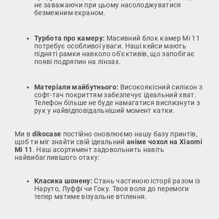
не заважаючи при цьому насолоджуватися
безмежним екраном.
Турбота про камеру:
Масивний блок камер Mi 11
потребує особливої уваги. Наші кейси мають
підняті рамки навколо об'єктивів, що запобігає
появі подряпин на лінзах.
Матеріали майбутнього:
Високоякісний силікон з
софт-тач покриттям забезпечує ідеальний хват.
Телефон більше не буде намагатися вислизнути з
рук у найвідповідальніший момент катки.
Ми в
dikocase
постійно оновлюємо нашу базу принтів,
щоб ти міг знайти свій ідеальний
аніме чохол на Xiaomi
Mi 11
. Наш асортимент задовольнить навіть
найвибагливішого отаку:
Класика шонену:
Стань частиною історії разом із
Наруто, Луффі чи Гоку. Твоя воля до перемоги
тепер матиме візуальне втілення.