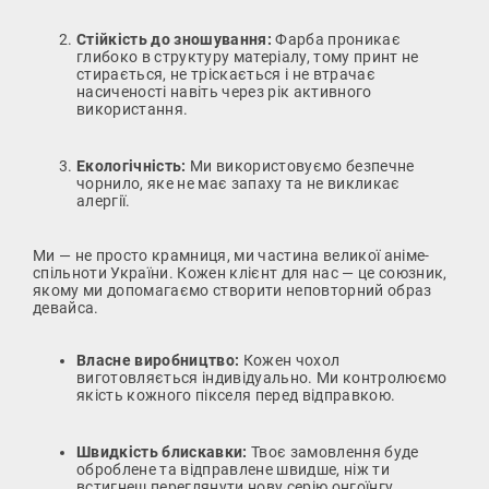
Стійкість до зношування:
Фарба проникає
глибоко в структуру матеріалу, тому принт не
стирається, не тріскається і не втрачає
насиченості навіть через рік активного
використання.
Екологічність:
Ми використовуємо безпечне
чорнило, яке не має запаху та не викликає
алергії.
Ми — не просто крамниця, ми частина великої аніме-
спільноти України. Кожен клієнт для нас — це союзник,
якому ми допомагаємо створити неповторний образ
девайса.
Власне виробництво:
Кожен чохол
виготовляється індивідуально. Ми контролюємо
якість кожного пікселя перед відправкою.
Швидкість блискавки:
Твоє замовлення буде
оброблене та відправлене швидше, ніж ти
встигнеш переглянути нову серію онгоїнгу.