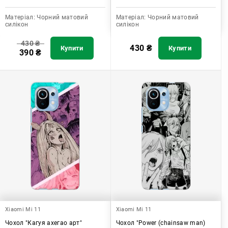
Матеріал:
Чорний матовий
Матеріал:
Чорний матовий
силікон
силікон
430
₴
430
₴
Купити
Купити
390
₴
Xiaomi Mi 11
Xiaomi Mi 11
Чохол "Кагуя ахегао арт"
Чохол "Power (chainsaw man)