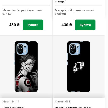
manga"
Матеріал:
Чорний матовий
Матеріал:
Чорний матовий
силікон
силікон
430
₴
430
₴
Купити
Купити
Xiaomi Mi 11
Xiaomi Mi 11
Чохол "Sukuna"
Чохол "Хелсинг Алукард"