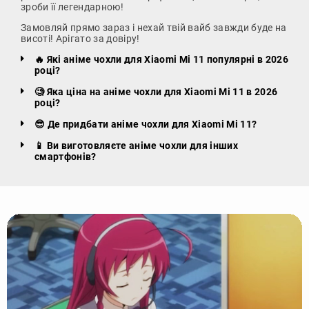
зроби її легендарною!
Замовляй прямо зараз і нехай твій вайб завжди буде на
висоті! Арігато за довіру!
🔥 Які аніме чохли для Xiaomi Mi 11 популярні в 2026
році?
🧐 Яка ціна на аніме чохли для Xiaomi Mi 11 в 2026
році?
😎 Де придбати аніме чохли для Xiaomi Mi 11?
📱 Ви виготовляєте аніме чохли для інших
смартфонів?