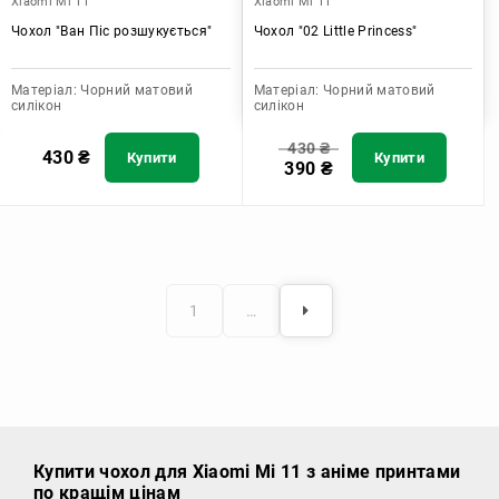
Xiaomi Mi 11
Xiaomi Mi 11
Чохол "Ван Піс розшукується"
Чохол "02 Little Princess"
Матеріал:
Чорний матовий
Матеріал:
Чорний матовий
силікон
силікон
430
₴
430
₴
Купити
Купити
390
₴
1
…
Купити чохол
для Xiaomi Mi 11 з аніме принтами
по кращім цінам