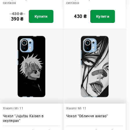
силікон
силікон
430
₴
430
₴
Купити
Купити
390
₴
Xiaomi Mi 11
Xiaomi Mi 11
Чохол "Jujutsu Kaisen в
Чохол "Обличчя ахегао"
окулярах"