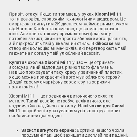
Привіт, отаку! Якщо ти тримаєш у руках
Xiaomi Mi 11
,
то ти володієш справжнім технологічним шедевром. Це
смартфон з вигнутим 2K-дисплеєм, неймовірним звуком
від Harman Kardon та камерою, що знімає справжнє
кіно. Але навіть такому преміальному флагману
потрібен захист, який не просто збереже його цілісність,
а й підкреслить твій унікальний стиль. В
dikocase
ми
створили колекцію аніме-чохлів, які перетворюють твій
гаджет на портал у твій улюблений всесвіт.
Купити чохол на Xiaomi Mi 11
у нас — це отримати
аксесуар, який відповідає рівню твого флагмана.
Навіщо приховувати таку красу у звичайний пластик,
якщо можна прикрасити її артом улюбленого героя?
Додай своєму смартфону характеру та харизми
протагоніста!
Xiaomi Mi 11 — це поєднання витонченого скла та
металу. Такий девайс потребує делікатного, але
надзвичайно надійного захисту. Наші
чохли для Сяомі
Мі 11
розроблені з урахуванням усіх конструктивних
особливостей цієї моделі:
Захист вигнутого екрана:
Бортики нашого чохла
продумані так, щоб захищати дисплей при падінні,