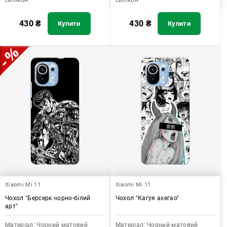
силікон
силікон
430
₴
430
₴
Купити
Купити
Xiaomi Mi 11
Xiaomi Mi 11
Чохол "Берсерк чорно-білий
Чохол "Кагуя ахегао"
арт"
Матеріал:
Чорний матовий
Матеріал:
Чорний матовий