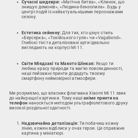
Сучасні шедеври:
«Магічна битва», «Клинок, що
знищує демонів», «Людина-бензопила». Будь у
центрі подій із найактуальнішими персонажами
сезону.
Естетика сейнену:
Для тих, хто цінує стиль
«Берсерка», «Токійського гуля» чи «Vagabond».
Глибокі тіні та деталізовані арти ідеально
виглядають на корпусі Mi 11.
Світи Міядзакі та Макото Шінкая:
Якщо ти
любиш красу природи та магію повсякденності,
наші пейзажні принти додадуть твоєму
смартфону неймовірної атмосфери.
Ми розуміємо, що власник флагмана Xiaomi Mi 11 звик
до найкращої картинки. Тому наші
аніме принти на
телефон
наносяться методом ультрафіолетового друку
високої роздільної здатності.
Надзвичайна деталізація:
Ти побачиш кожну
лінію, кожен відблиск у очах героя. Це справжня
картина у мініатюрі.