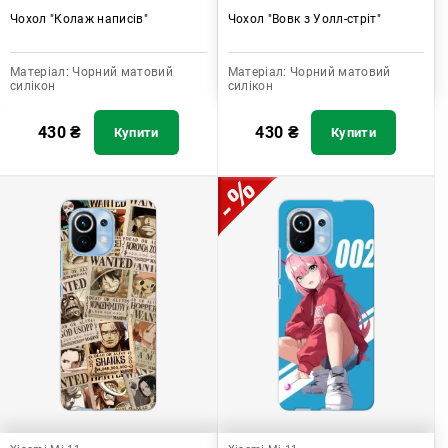
Чохол "Колаж написів"
Чохол "Вовк з Уолл-стріт"
Матеріал:
Чорний матовий
Матеріал:
Чорний матовий
силікон
силікон
430
₴
430
₴
Купити
Купити