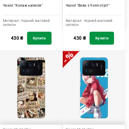
Чохол "Колаж написів"
Чохол "Вовк з Уолл-стріт"
Матеріал:
Чорний матовий
Матеріал:
Чорний матовий
силікон
силікон
430
₴
430
₴
Купити
Купити