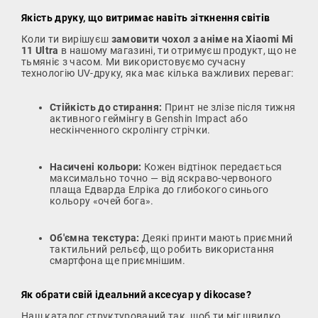
Якість друку, що витримає навіть зіткнення світів
Коли ти вирішуєш
замовити чохол з аніме на Xiaomi Mi
11 Ultra
в нашому магазині, ти отримуєш продукт, що не
тьмяніє з часом. Ми використовуємо сучасну
технологію UV-друку, яка має кілька важливих переваг:
Стійкість до стирання:
Принт не злізе після тижня
активного геймінгу в Genshin Impact або
нескінченного скролінгу стрічки.
Насичені кольори:
Кожен відтінок передається
максимально точно — від яскраво-червоного
плаща Едварда Елріка до глибокого синього
кольору «очей бога».
Об'ємна текстура:
Деякі принти мають приємний
тактильний рельєф, що робить використання
смартфона ще приємнішим.
Як обрати свій ідеальний аксесуар у dikocase?
Наш каталог структурований так, щоб ти міг швидко