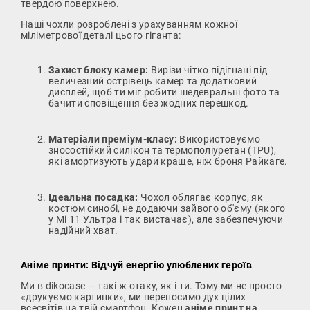
твердою поверхнею.
Наші чохли розроблені з урахуванням кожної
міліметрової деталі цього гіганта:
Захист блоку камер:
Вирізи чітко підігнані під
величезний острівець камер та додатковий
дисплей, щоб ти міг робити шедевральні фото та
бачити сповіщення без жодних перешкод.
Матеріали преміум-класу:
Використовуємо
зносостійкий силікон та термополіуретан (TPU),
які амортизують удари краще, ніж броня Райкаге.
Ідеальна посадка:
Чохол облягає корпус, як
костюм синобі, не додаючи зайвого об'єму (якого
у Мі 11 Ультра і так вистачає), але забезпечуючи
надійний хват.
Аніме принти: Відчуй енергію улюблених героїв
Ми в dikocase — такі ж отаку, як і ти. Тому ми не просто
«друкуємо картинки», ми переносимо дух цілих
всесвітів на твій смартфон. Кожен
аніме принт на