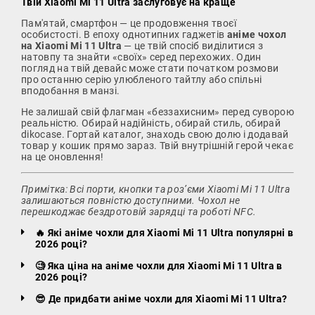
Твій Xiaomi Mi 11 Ultra заслуговує на краще
Пам'ятай, смартфон — це продовження твоєї
особистості. В епоху однотипних гаджетів
аніме чохол
на Xiaomi Mi 11 Ultra
— це твій спосіб виділитися з
натовпу та знайти «своїх» серед перехожих. Один
погляд на твій девайс може стати початком розмови
про останню серію улюбленого тайтлу або спільні
вподобання в манзі.
Не залишай свій флагман «беззахисним» перед суворою
реальністю. Обирай надійність, обирай стиль, обирай
dikocase. Гортай каталог, знаходь свою долю і додавай
товар у кошик прямо зараз. Твій внутрішній герой чекає
на це оновлення!
Примітка: Всі порти, кнопки та роз’єми Xiaomi Mi 11 Ultra
залишаються повністю доступними. Чохол не
перешкоджає бездротовій зарядці та роботі NFC.
🔥 Які аніме чохли для Xiaomi Mi 11 Ultra популярні в
2026 році?
🧐 Яка ціна на аніме чохли для Xiaomi Mi 11 Ultra в
2026 році?
😎 Де придбати аніме чохли для Xiaomi Mi 11 Ultra?