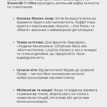
Xiaomi Mi 11 Ultra
проходить ретельний відбір за якістю
та стилістикою.
Класика Shonen Jump:
Хотів би відчути волю до
перемоги Наруто або непохитність Луффі? Наші
принти з персонажами «Naruto», «One Piece» та
«Bleach» виконані з неймовірною деталізацією.
Темна естетика:
Для фанатів «Берсерка»,
«Людини-бензопилки» (Chainsaw Man) або
«Магічної битви» (Jujutsu Kaisen) у нас є похмурі
та стильні дизайни, що підкреслять твою
індивідуальність.
Сучасні хіти:
Від витонченої Фрірен до зухвалої
Павер — ми постійно оновлюємо каталог
найактуальнішими героями сезону.
Мінімалізм та кандзі:
Якщо ти віддаєш перевагу
стриманому стилю, зверни увагу на чохли з
символікою гільдій, печатями або цитатами
японською мовою.