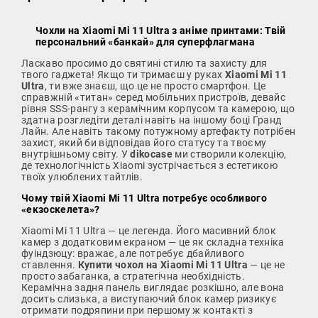
Чохли на Xiaomi Mi 11 Ultra з аніме принтами: Твій
персональний «банкай» для суперфлагмана
Ласкаво просимо до святині стилю та захисту для
твого гаджета! Якщо ти тримаєш у руках
Xiaomi Mi 11
Ultra
, ти вже знаєш, що це не просто смартфон. Це
справжній «титан» серед мобільних пристроїв, девайс
рівня SSS-рангу з керамічним корпусом та камерою, що
здатна розгледіти деталі навіть на іншому боці Гранд
Лайн. Але навіть такому потужному артефакту потрібен
захист, який би відповідав його статусу та твоєму
внутрішньому світу. У
dikocase
ми створили колекцію,
де технологічність Xiaomi зустрічається з естетикою
твоїх улюблених тайтлів.
Чому твій Xiaomi Mi 11 Ultra потребує особливого
«екзоскелета»?
Xiaomi Mi 11 Ultra — це легенда. Його масивний блок
камер з додатковим екраном — це як складна техніка
фуіндзюцу: вражає, але потребує дбайливого
ставлення.
Купити чохол на Xiaomi Mi 11 Ultra
— це не
просто забаганка, а стратегічна необхідність.
Керамічна задня панель виглядає розкішно, але вона
досить слизька, а виступаючий блок камер ризикує
отримати подряпини при першому ж контакті з