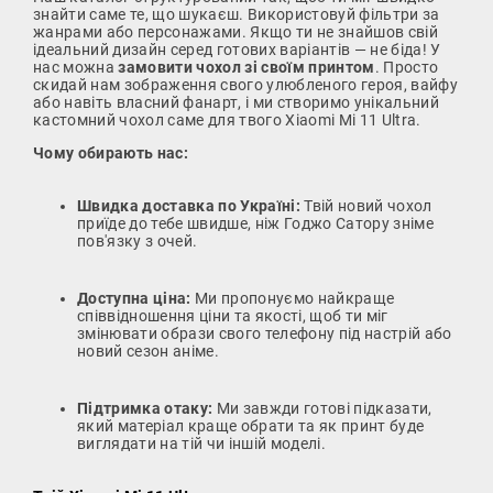
знайти саме те, що шукаєш. Використовуй фільтри за
жанрами або персонажами. Якщо ти не знайшов свій
ідеальний дизайн серед готових варіантів — не біда! У
нас можна
замовити чохол зі своїм принтом
. Просто
скидай нам зображення свого улюбленого героя, вайфу
або навіть власний фанарт, і ми створимо унікальний
кастомний чохол саме для твого Xiaomi Mi 11 Ultra.
Чому обирають нас:
Швидка доставка по Україні:
Твій новий чохол
приїде до тебе швидше, ніж Годжо Сатору зніме
пов'язку з очей.
Доступна ціна:
Ми пропонуємо найкраще
співвідношення ціни та якості, щоб ти міг
змінювати образи свого телефону під настрій або
новий сезон аніме.
Підтримка отаку:
Ми завжди готові підказати,
який матеріал краще обрати та як принт буде
виглядати на тій чи іншій моделі.