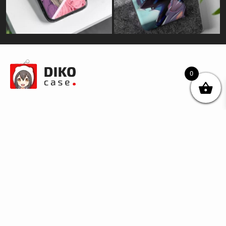
0
© DIKOcase 2026
ФОП Карпенко Альона Андріївна
Розділи
Про компанію
Доставка та оплата