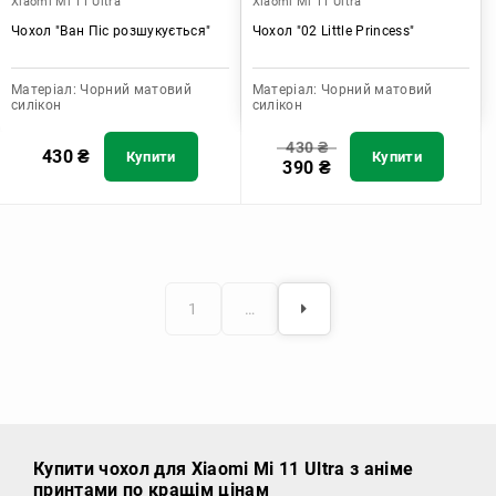
Xiaomi Mi 11 Ultra
Xiaomi Mi 11 Ultra
Чохол "Ван Піс розшукується"
Чохол "02 Little Princess"
Матеріал:
Чорний матовий
Матеріал:
Чорний матовий
силікон
силікон
430
₴
430
₴
Купити
Купити
390
₴
1
…
Купити чохол
для Xiaomi Mi 11 Ultra з аніме
принтами по кращім цінам