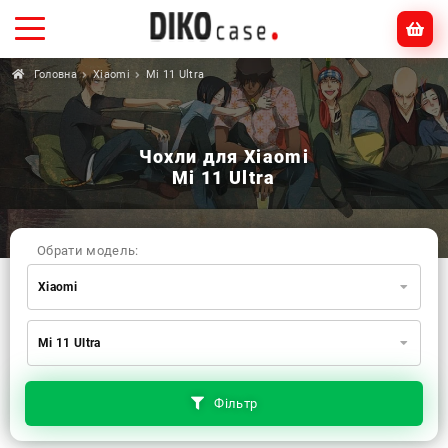
Головна
Xiaomi
Mi 11 Ultra
Чохли для Xiaomi
Mi 11 Ultra
Обрати модель:
Xiaomi
Xiaomi
Samsung
Apple
Mi 11 Ultra
Huawei
Oppo
Realme
TECNO
ZTE
OnePlus
Google
Doogee
Фільтр
Infinix
Sony
Motorola