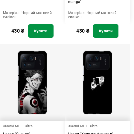
manga"
Матеріал:
Чорний матовий
Матеріал:
Чорний матовий
силікон
силікон
430
₴
430
₴
Купити
Купити
Xiaomi Mi 11 Ultra
Xiaomi Mi 11 Ultra
Чохол "Sukuna"
Чохол "Хелсинг Алукард"