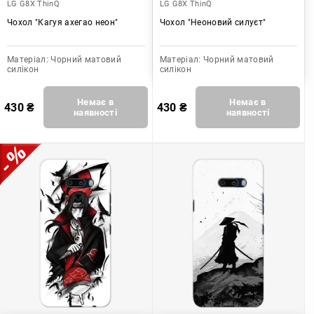
LG G8X ThinQ
LG G8X ThinQ
Чохол "Кагуя ахегао неон"
Чохол "Неоновий силуєт"
Матеріал:
Чорний матовий
Матеріал:
Чорний матовий
силікон
силікон
Немає в
Немає в
430
₴
430
₴
наявності
наявності