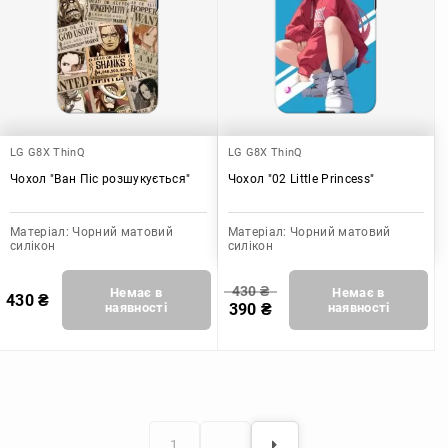
LG G8X ThinQ
LG G8X ThinQ
Чохол "Ван Піс розшукується"
Чохол "02 Little Princess"
Матеріал:
Чорний матовий
Матеріал:
Чорний матовий
силікон
силікон
430
₴
Немає в
Немає в
430
₴
наявності
390
₴
наявності
1
…