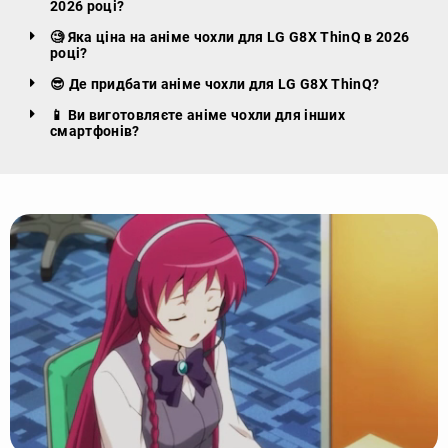
2026 році?
🧐 Яка ціна на аніме чохли для LG G8X ThinQ в 2026
році?
😎 Де придбати аніме чохли для LG G8X ThinQ?
📱 Ви виготовляєте аніме чохли для інших
смартфонів?