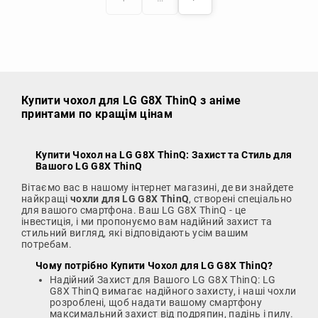
Купити чохол
для LG G8X ThinQ з аніме
принтами по кращім цінам
Купити Чохол на LG G8X ThinQ
: Захист та Стиль для
Вашого LG G8X ThinQ
Вітаємо вас в нашому інтернет магазині, де ви знайдете
найкращі
чохли для LG G8X ThinQ
, створені спеціально
для вашого смартфона. Ваш LG G8X ThinQ - це
інвестиція, і ми пропонуємо вам надійний захист та
стильний вигляд, які відповідають усім вашим
потребам.
Чому потрібно
Купити Чохол для LG G8X ThinQ
?
Надійний Захист для Вашого LG G8X ThinQ: LG
G8X ThinQ вимагає надійного захисту, і наші чохли
розроблені, щоб надати вашому смартфону
максимальний захист від подряпин, падінь і пилу.