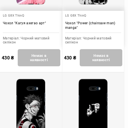
LG G8X ThinQ
LG G8X ThinQ
Чохол "Кагуя ахегао арт"
Чохол "Power (chainsaw man)
manga"
Матеріал:
Чорний матовий
Матеріал:
Чорний матовий
силікон
силікон
Немає в
Немає в
430
₴
430
₴
наявності
наявності