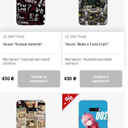
LG G8X ThinQ
LG G8X ThinQ
Чохол "Колаж написів"
Чохол "Вовк з Уолл-стріт"
Матеріал:
Чорний матовий
Матеріал:
Чорний матовий
силікон
силікон
Немає в
Немає в
430
₴
430
₴
наявності
наявності