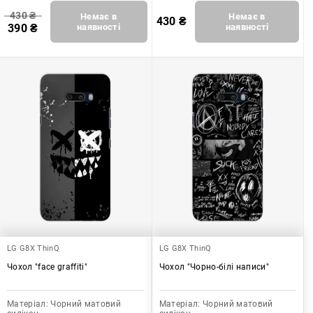
430
₴
Немає в
Немає в
430
₴
390
₴
наявності
наявності
LG G8X ThinQ
LG G8X ThinQ
Чохол "face graffiti"
Чохол "Чорно-білі написи"
Матеріал:
Чорний матовий
Матеріал:
Чорний матовий