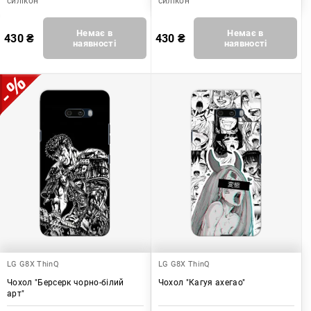
силікон
силікон
Немає в
Немає в
430
₴
430
₴
наявності
наявності
LG G8X ThinQ
LG G8X ThinQ
Чохол "Берсерк чорно-білий
Чохол "Кагуя ахегао"
арт"