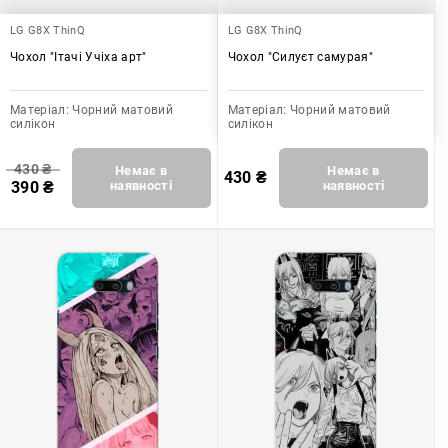
LG G8X ThinQ
LG G8X ThinQ
Чохол "Ітачі Учіха арт"
Чохол "Силуєт самурая"
Матеріал:
Чорний матовий
Матеріал:
Чорний матовий
силікон
силікон
430
₴
Немає в
Немає в
430
₴
390
₴
наявності
наявності