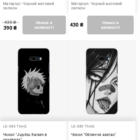
Матеріал:
Чорний матовий
Матеріал:
Чорний матовий
силікон
силікон
430
₴
Немає в
Немає в
430
₴
390
₴
наявності
наявності
LG G8X ThinQ
LG G8X ThinQ
Чохол "Jujutsu Kaisen в
Чохол "Обличчя ахегао"
окулярах"