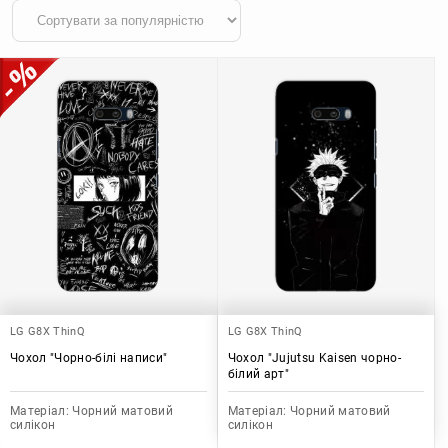
LG G8X ThinQ
LG G8X ThinQ
Чохол "Чорно-білі написи"
Чохол "Jujutsu Kaisen чорно-
білий арт"
Матеріал:
Чорний матовий
Матеріал:
Чорний матовий
силікон
силікон