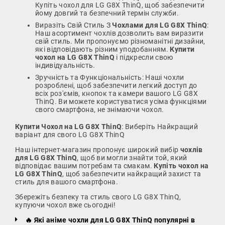
Купіть чохол для LG G8X ThinQ, щоб забезпечити
йому довгий та безпечний термін служби.
Виразіть Свій Стиль З
Чохлами для LG G8X ThinQ
:
Наш асортимент чохлів дозволить вам виразити
свій стиль. Ми пропонуємо різноманітні дизайни,
які відповідають різним уподобанням.
Купити
чохол на LG G8X ThinQ
і підкресли свою
індивідуальність.
Зручність та Функціональність: Наші чохли
розроблені, щоб забезпечити легкий доступ до
всіх роз'ємів, кнопок та камери вашого LG G8X
ThinQ. Ви можете користуватися усіма функціями
свого смартфона, не знімаючи чохол.
Купити Чохол на LG G8X ThinQ
: Виберіть Найкращий
варіант для свого LG G8X ThinQ
Наш інтернет-магазин пропонує широкий вибір
чохлів
для LG G8X ThinQ
, щоб ви могли знайти той, який
відповідає вашим потребам та смакам.
Купіть чохол на
LG G8X ThinQ
, щоб забезпечити найкращий захист та
стиль для вашого смартфона.
Збережіть безпеку та стиль свого LG G8X ThinQ,
купуючи чохол вже сьогодні!
🔥 Які аніме чохли для LG G8X ThinQ популярні в