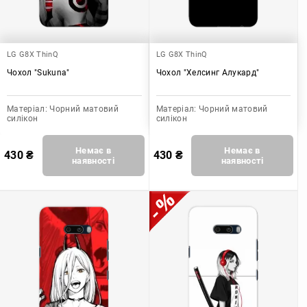
LG G8X ThinQ
LG G8X ThinQ
Чохол "Sukuna"
Чохол "Хелсинг Алукард"
Матеріал:
Чорний матовий
Матеріал:
Чорний матовий
силікон
силікон
Немає в
Немає в
430
₴
430
₴
наявності
наявності