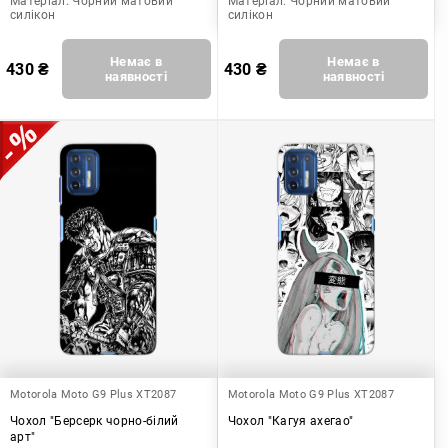
Матеріал:
Чорний матовий
Матеріал:
Чорний матовий
силікон
силікон
Немає в
Немає в
430
₴
430
₴
наявності
наявності
Motorola Moto G9 Plus XT2087
Motorola Moto G9 Plus XT2087
Чохол "Берсерк чорно-білий
Чохол "Кагуя ахегао"
арт"