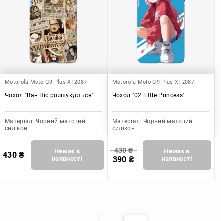
Motorola Moto G9 Plus XT2087
Motorola Moto G9 Plus XT2087
Чохол "Ван Піс розшукується"
Чохол "02 Little Princess"
Матеріал:
Чорний матовий
Матеріал:
Чорний матовий
силікон
силікон
430
₴
Немає в
Немає в
430
₴
наявності
390
₴
наявності