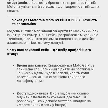
смартфонів
, а кастомну броню, яка перетворить твій
Moto на унікальний артефакт, що підкреслює твій шлях
ніндзя.
Чохол для Motorola Moto G9 Plus XT2087: Точність
та ергономіка
Модель XT2087 має значні габарити та масивний блок
із чотирьох камер. Наші кейси розроблені з мікронною
точністю, щоб кожен роз'єм та кнопка твого девайса
залишалися в ідеальному доступі.
Чому наш захисний кейс — це вибір професійного
отаку:
Броня для камер:
Квадрокамера Moto G9 Plus
захищена спеціальними піднятими бортиками.
Твій «зір ніндзя» буде в безпеці, навіть коли
телефон лежить на столі після тривалого
марафону аніме.
Доступ до сканера:
Виріз під бічний сканер
відбитків пальців виконаний ідеально. Ти
розблокуєш свій девайс миттєво, швидше за
«Мерехтливий крок» (Shunpo).