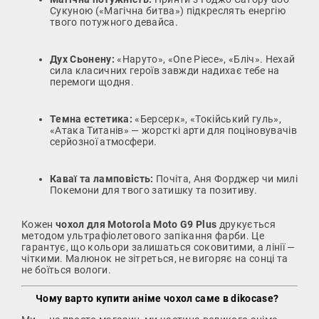
Сукуною («Магічна битва») підкреслять енергію
твого потужного девайса.
Дух Сьонену:
«Наруто», «One Piece», «Бліч». Нехай
сила класичних героїв завжди надихає тебе на
перемоги щодня.
Темна естетика:
«Берсерк», «Токійський гуль»,
«Атака Титанів» — жорсткі арти для поціновувачів
серйозної атмосфери.
Каваї та ламповість:
Почіта, Аня Форджер чи милі
Покемони для твого затишку та позитиву.
Кожен
чохол для Motorola Moto G9 Plus
друкується
методом ультрафіолетового запікання фарби. Це
гарантує, що кольори залишаться соковитими, а лінії —
чіткими. Малюнок не зітреться, не вигоряє на сонці та
не боїться вологи.
Чому варто купити аніме чохол саме в dikocase?