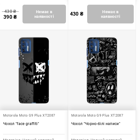
430
₴
Немає в
Немає в
430
₴
390
₴
наявності
наявності
Motorola Moto G9 Plus XT2087
Motorola Moto G9 Plus XT2087
Чохол "face graffiti"
Чохол "Чорно-білі написи"