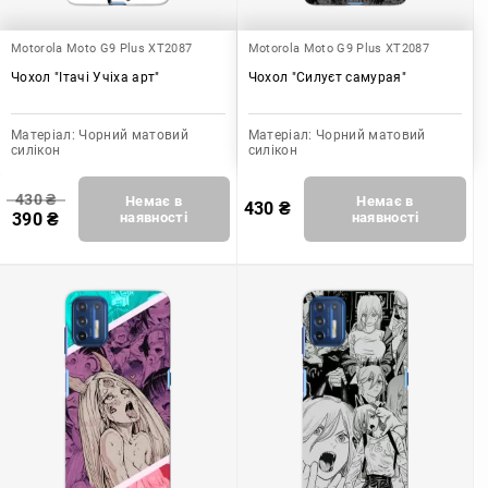
Motorola Moto G9 Plus XT2087
Motorola Moto G9 Plus XT2087
Чохол "Ітачі Учіха арт"
Чохол "Силуєт самурая"
Матеріал:
Чорний матовий
Матеріал:
Чорний матовий
силікон
силікон
430
₴
Немає в
Немає в
430
₴
390
₴
наявності
наявності