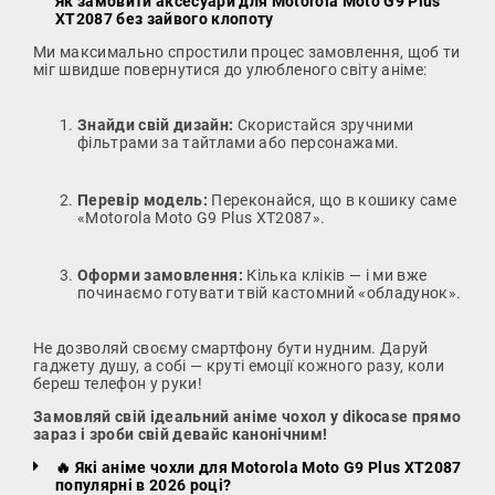
Як замовити аксесуари для Motorola Moto G9 Plus
XT2087 без зайвого клопоту
Ми максимально спростили процес замовлення, щоб ти
міг швидше повернутися до улюбленого світу аніме:
Знайди свій дизайн:
Скористайся зручними
фільтрами за тайтлами або персонажами.
Перевір модель:
Переконайся, що в кошику саме
«Motorola Moto G9 Plus XT2087».
Оформи замовлення:
Кілька кліків — і ми вже
починаємо готувати твій кастомний «обладунок».
Не дозволяй своєму смартфону бути нудним. Даруй
гаджету душу, а собі — круті емоції кожного разу, коли
береш телефон у руки!
Замовляй свій ідеальний аніме чохол у dikocase прямо
зараз і зроби свій девайс канонічним!
🔥 Які аніме чохли для Motorola Moto G9 Plus XT2087
популярні в 2026 році?