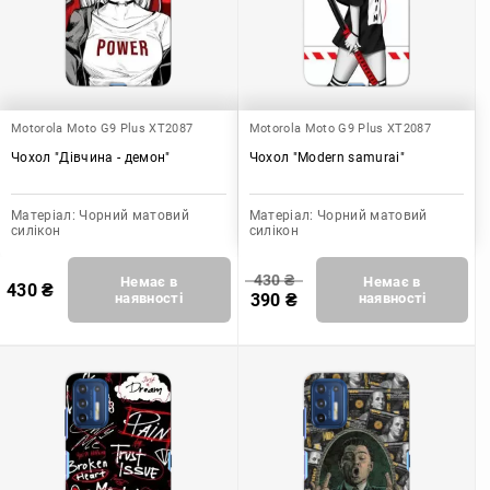
Motorola Moto G9 Plus XT2087
Motorola Moto G9 Plus XT2087
Чохол "Дівчина - демон"
Чохол "Modern samurai"
Матеріал:
Чорний матовий
Матеріал:
Чорний матовий
силікон
силікон
430
₴
Немає в
Немає в
430
₴
наявності
390
₴
наявності