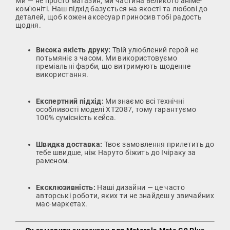
Ми — не просто магазин, ми частина великого аніме-
ком'юніті. Наш підхід базується на якості та любові до
деталей, щоб кожен аксесуар приносив тобі радость
щодня.
Висока якість друку:
Твій улюблений герой не
потьмяніє з часом. Ми використовуємо
преміальні фарби, що витримують щоденне
використання.
Експертний підхід:
Ми знаємо всі технічні
особливості моделі XT2087, тому гарантуємо
100% сумісність кейса.
Швидка доставка:
Твоє замовлення прилетить до
тебе швидше, ніж Наруто біжить до Ічіраку за
раменом.
Ексклюзивність:
Наші дизайни — це часто
авторські роботи, яких ти не знайдеш у звичайних
мас-маркетах.