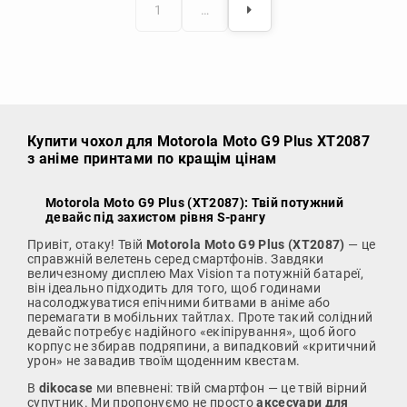
1
…
Купити чохол
для Motorola Moto G9 Plus XT2087
з аніме принтами по кращім цінам
Motorola Moto G9 Plus (XT2087): Твій потужний
девайс під захистом рівня S-рангу
Привіт, отаку! Твій
Motorola Moto G9 Plus (XT2087)
— це
справжній велетень серед смартфонів. Завдяки
величезному дисплею Max Vision та потужній батареї,
він ідеально підходить для того, щоб годинами
насолоджуватися епічними битвами в аніме або
перемагати в мобільних тайтлах. Проте такий солідний
девайс потребує надійного «екіпірування», щоб його
корпус не збирав подряпини, а випадковий «критичний
урон» не завадив твоїм щоденним квестам.
В
dikocase
ми впевнені: твій смартфон — це твій вірний
супутник. Ми пропонуємо не просто
аксесуари для