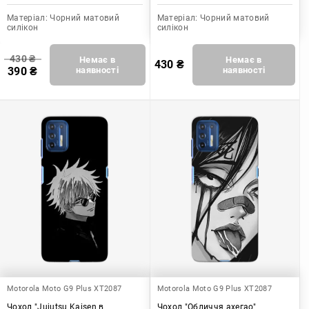
Матеріал:
Чорний матовий
Матеріал:
Чорний матовий
силікон
силікон
430
₴
Немає в
Немає в
430
₴
390
₴
наявності
наявності
Motorola Moto G9 Plus XT2087
Motorola Moto G9 Plus XT2087
Чохол "Jujutsu Kaisen в
Чохол "Обличчя ахегао"