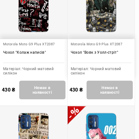
Motorola Moto G9 Plus XT2087
Motorola Moto G9 Plus XT2087
Чохол "Колаж написів"
Чохол "Вовк з Уолл-стріт"
Матеріал:
Чорний матовий
Матеріал:
Чорний матовий
силікон
силікон
Немає в
Немає в
430
₴
430
₴
наявності
наявності