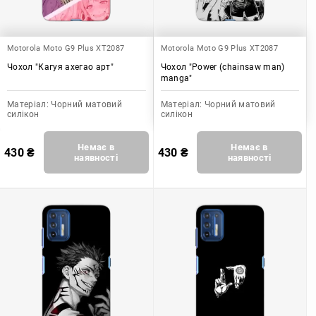
Motorola Moto G9 Plus XT2087
Motorola Moto G9 Plus XT2087
Чохол "Кагуя ахегао арт"
Чохол "Power (chainsaw man)
manga"
Матеріал:
Чорний матовий
Матеріал:
Чорний матовий
силікон
силікон
Немає в
Немає в
430
₴
430
₴
наявності
наявності