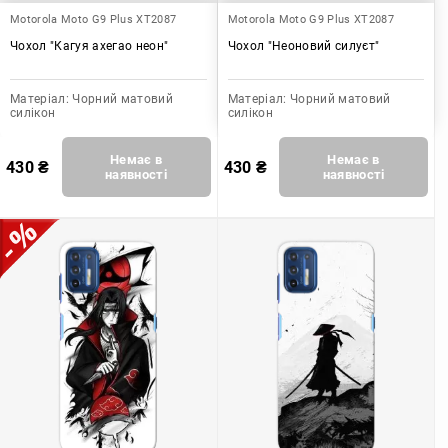
Motorola Moto G9 Plus XT2087
Motorola Moto G9 Plus XT2087
Чохол "Кагуя ахегао неон"
Чохол "Неоновий силуєт"
Матеріал:
Чорний матовий
Матеріал:
Чорний матовий
силікон
силікон
Немає в
Немає в
430
₴
430
₴
наявності
наявності