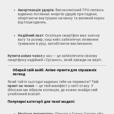
Амортизація ударів:
Високоякісний TPU-силікон
відмінно поглинає енергію ударів при падінні,
оберігаючи внутрішню начинку та великий екран
від пошкоджень.
Надійний хват:
Оскільки смартфон має значну
вагу та розмір, наш кейс забезпечує впевнене
тримання в руці, запобігаючи вислизанню.
Купити аніме чохол
у нас — це забезпечити своєму
смартфону надійний «Сусаноо», який завжди на варті.
Обирай свій вайб: Аніме-принти для справжніх
легенд
Який тайтл сьогодні надихає тебе на перемоги? Твій
принт на чохол
— це твій маніфест у світі отаку. У
dikocase ми зібрали колекцію, де кожен знайде свій
улюблений всесвіт.
Популярні категорії для твоєї моделі:
Магічна потужність:
Принти з Годжо Сатору або