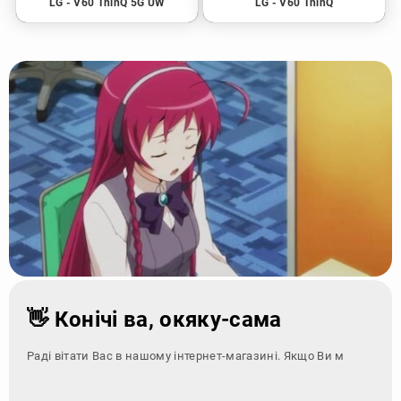
LG - V60 ThinQ 5G UW
LG - V60 ThinQ
👋 Конічі ва, окяку-сама
Раді вітати Вас в нашому інтернет-магазині. Якщо Ви маєте
Telegram
Instagram