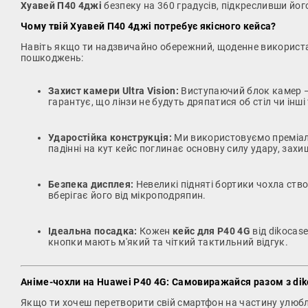
Хуавей П40 4джі
безпеку на 360 градусів, підкресливши його
Чому твій Хуавей П40 4джі потребує якісного кейса?
Навіть якщо ти надзвичайно обережний, щоденне використа
пошкоджень:
Захист камери Ultra Vision:
Виступаючий блок камер — 
гарантує, що лінзи не будуть дряпатися об стіл чи інші 
Ударостійка конструкція:
Ми використовуємо преміальн
падінні на кут кейс поглинає основну силу удару, зах
Безпека дисплея:
Невеликі підняті бортики чохла ств
вберігає його від мікроподряпин.
Ідеальна посадка:
Кожен
кейс для P40 4G
від dikocase
кнопки мають м'який та чіткий тактильний відгук.
Аніме-чохли на Huawei P40 4G: Самовиражайся разом з dik
Якщо ти хочеш перетворити свій смартфон на частину улюбле