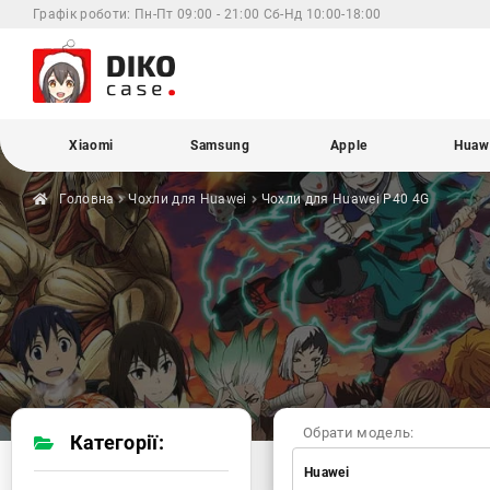
Графік роботи:
Пн-Пт 09:00 - 21:00 Сб-Нд 10:00-18:00
Xiaomi
Samsung
Apple
Huaw
Головна
Чохли для
Huawei
Чохли для Huawei
P40 4G
Обрати модель:
Категорії:
Huawei