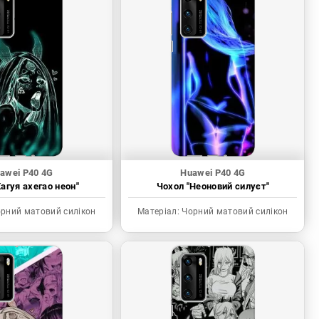
awei P40 4G
Huawei P40 4G
агуя ахегао неон"
Чохол "Неоновий силуєт"
рний матовий силікон
Матеріал:
Чорний матовий силікон