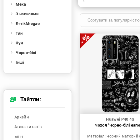
Меха
Xiaomi
Samsung
Apple
Huawei
З написами
Oppo
Realme
TECNO
ZTE
Етті/Ahegao
OnePlus
Google
Doogee
Тян
Infinix
Sony
Motorola
Кун
Чорно-білі
Інші
Тайтли:
Аркейн
Huawei P40 4G
Чохол "Чорно-білі напи
Атака титанів
Бліч
Матеріал:
Чорний матовий 