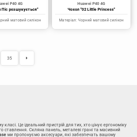
awei P40 4G
Huawei P40 4G
н Піс розшукується"
Чохол "02 Little Princess"
рний матовий силікон
Матеріал:
Чорний матовий силікон
35
 класі. Це ідеальний пристрій для тих, хто цінує ергономіку
го ставлення. Скляна панель, металеві грані та масивний
ase
ми пропонуємо аксесуари, які забезпечать вашому