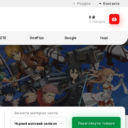
Розділи
Контакти
0
₴
Про компанію
@dikocase
0 товарів
Доставка та оплата
@dikocase
Обмін та повернення
ZTE
OnePlus
Google
Інші
Блог
Змінити матеріал чохла:
Переглянути товари
Чорний матовий силікон