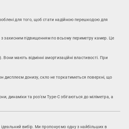
облені для того, щоб стати надійною перешкодою для
и з захисним підвищенням по всьому периметру камер. Це
. Вони мають відмінні амортизаційні властивості. При
н дисплеєм донизу, скло не торкатиметься поверхні, що
они, динаміки та роз'єм Type-C збігаються до міліметра, а
й ідеальний вибір. Ми пропонуємо одну з найбільших в