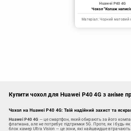
Huawei P40 4G
Чохол "Колаж написі
Матеріал:
Чорний матовий 
Купити чохол
для Huawei P40 4G з аніме п
Чохол на Huawei P40 4G: Твій надійний захист та яскра
Huawei P40 4G
— це смартфон, який обирають за його компакт
флагмана, але не потребує підтримки 5G. Проте, як і будь-я
блок камер Ultra Vision — це зони, які найшвидше втрачають