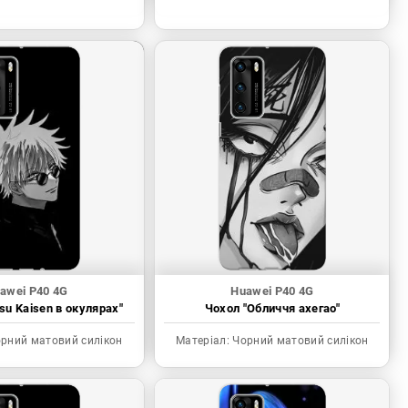
awei P40 4G
Huawei P40 4G
tsu Kaisen в окулярах"
Чохол "Обличчя ахегао"
рний матовий силікон
Матеріал:
Чорний матовий силікон