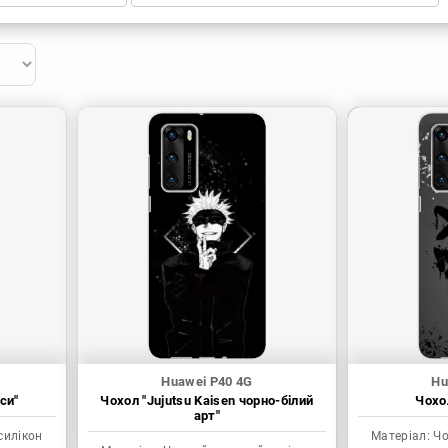
Huawei P40 4G
Hu
си"
Чохол "Jujutsu Kaisen чорно-білий
Чохол
арт"
силікон
Матеріал:
Чо