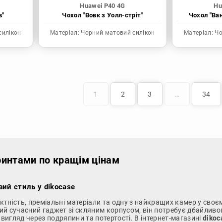
Huawei P40 4G
Hu
в"
Чохол "Вовк з Уолл-стріт"
Чохол "Ва
силікон
Матеріал:
Чорний матовий силікон
Матеріал:
Чо
1
2
3
…
34
ринтами по кращім цінам
вий стиль у dikocase
ність, преміальні матеріали та одну з найкращих камер у своєму
кий сучасний гаджет зі скляним корпусом, він потребує дбайливо
 вигляд через подряпини та потертості. В інтернет-магазині
dikoc