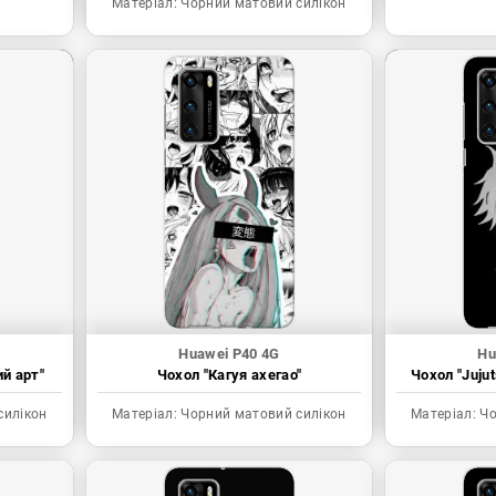
Матеріал:
Чорний матовий силікон
Huawei P40 4G
Hu
ий арт"
Чохол "Кагуя ахегао"
Чохол "Juju
силікон
Матеріал:
Чорний матовий силікон
Матеріал:
Чо