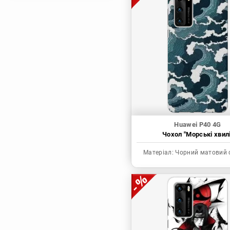
Магічна битва
Мисливець х
Мисливець
Моя академія героїв
Наруто
Неймовірні пригоди
ДжоДжо
П'ять наречених
Патріот Моріарті
Huawei P40 4G
Чохол "Морські хвилі
Повелитель
Реінкарнація
Матеріал:
Чорний матовий 
безробітного: Історія
про пригоди в
іншому світі
Родина Шпигунів
Сага про Вінланд
Сворд Арт Онлайн