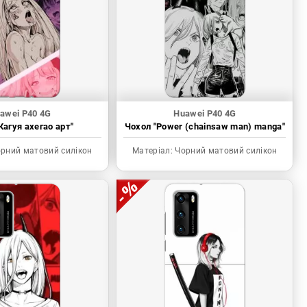
awei P40 4G
Huawei P40 4G
Кагуя ахегао арт"
Чохол "Power (chainsaw man) manga"
рний матовий силікон
Матеріал:
Чорний матовий силікон