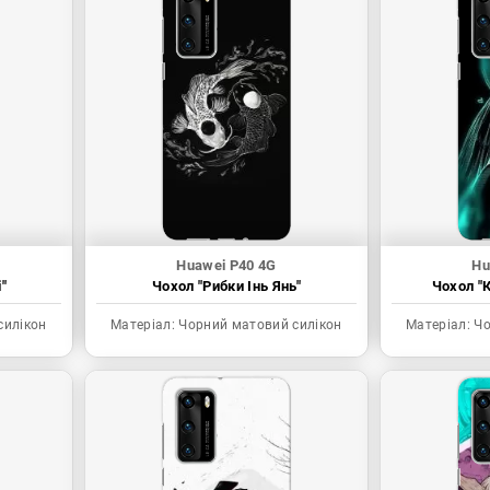
Huawei P40 4G
Hu
"
Чохол "Рибки Інь Янь"
Чохол "К
силікон
Матеріал:
Чорний матовий силікон
Матеріал:
Чо