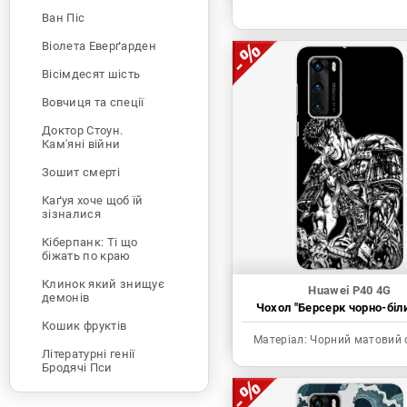
Ван Піс
Віолета Еверґарден
Вісімдесят шість
Вовчиця та спеції
Доктор Стоун.
Кам'яні війни
Зошит смерті
Каґуя хоче щоб їй
зізналися
Кіберпанк: Ті що
біжать по краю
Клинок який знищує
Huawei P40 4G
демонів
Чохол "Берсерк чорно-біл
Кошик фруктів
Матеріал:
Чорний матовий 
Літературні генії
Бродячі Пси
Людина-бензопила