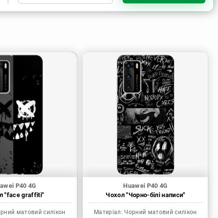
Чорний матовий силікон
Прозорий силікон
Прозорий матовий силікон
awei P40 4G
Huawei P40 4G
 "face graffiti"
Чохол "Чорно-білі написи"
рний матовий силікон
Матеріал:
Чорний матовий силікон