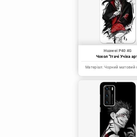
Синя в’язниця
Скейт: Безкінечність
Токійські месники
Ця фарфорова
лялечка закохалася
Huawei P40 4G
Чохол "Ітачі Учіха ар
Матеріал:
Чорний матовий 