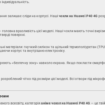
 індивідуальність.
ння залишає сліди на корпусі. Наші
чохли на Huawei P40 4G
розр
головна вразливість цієї моделі. Наші чохли мають точні виріз
тверді поверхні.
і матеріали: гнучкий силікон та щільний термополіуретан (TPU)
ищаючи корпус та внутрішню електроніку.
орюють «безпечну зону» навколо екрана. Якщо покласти смартфо
 розроблений чітко під розміри цієї моделі. Всі отвори під мікроф
ocase
ного всесвіту, категорія
аніме чохол на Huawei P40 4G
— це тві