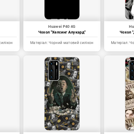
Huawei P40 4G
Hu
Чохол "Хелсинг Алукард"
Чохол "
силікон
Матеріал:
Чорний матовий силікон
Матеріал:
Чо