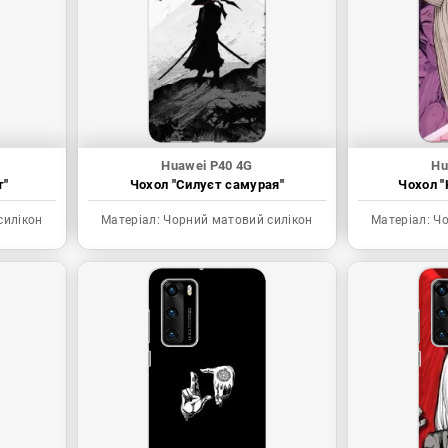
Huawei P40 4G
Hu
т"
Чохол "Силуєт самурая"
Чохол "
силікон
Матеріал:
Чорний матовий силікон
Матеріал:
Чо