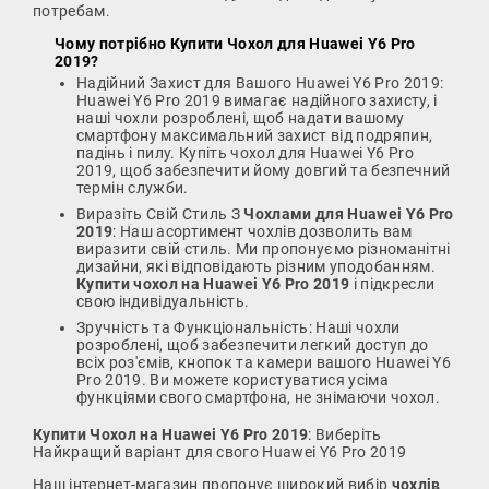
потребам.
Чому потрібно
Купити Чохол для Huawei Y6 Pro
2019
?
Надійний Захист для Вашого Huawei Y6 Pro 2019:
Huawei Y6 Pro 2019 вимагає надійного захисту, і
наші чохли розроблені, щоб надати вашому
смартфону максимальний захист від подряпин,
падінь і пилу. Купіть чохол для Huawei Y6 Pro
2019, щоб забезпечити йому довгий та безпечний
термін служби.
Виразіть Свій Стиль З
Чохлами для Huawei Y6 Pro
2019
: Наш асортимент чохлів дозволить вам
виразити свій стиль. Ми пропонуємо різноманітні
дизайни, які відповідають різним уподобанням.
Купити чохол на Huawei Y6 Pro 2019
і підкресли
свою індивідуальність.
Зручність та Функціональність: Наші чохли
розроблені, щоб забезпечити легкий доступ до
всіх роз'ємів, кнопок та камери вашого Huawei Y6
Pro 2019. Ви можете користуватися усіма
функціями свого смартфона, не знімаючи чохол.
Купити Чохол на Huawei Y6 Pro 2019
: Виберіть
Найкращий варіант для свого Huawei Y6 Pro 2019
Наш інтернет-магазин пропонує широкий вибір
чохлів