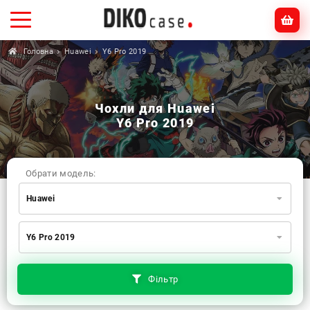
Головна
Huawei
Y6 Pro 2019
Чохли для Huawei
Y6 Pro 2019
Обрати модель:
Huawei
Xiaomi
Samsung
Apple
Y6 Pro 2019
Huawei
Oppo
Realme
TECNO
ZTE
OnePlus
Google
Doogee
Фільтр
Infinix
Sony
Motorola