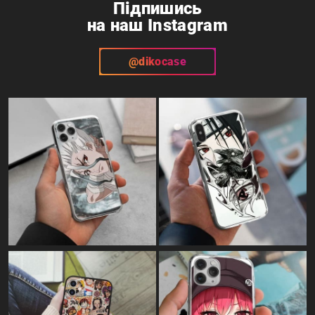
Підпишись
на наш Instagram
@dikocase