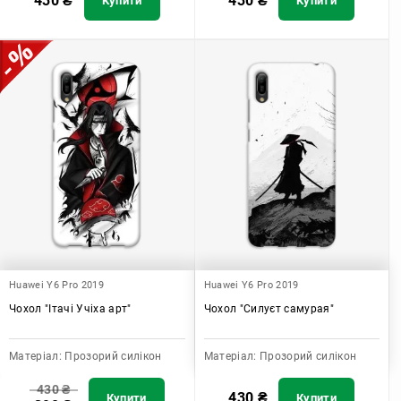
430
₴
430
₴
Купити
Купити
Huawei Y6 Pro 2019
Huawei Y6 Pro 2019
Чохол "Ітачі Учіха арт"
Чохол "Силуєт самурая"
Матеріал:
Прозорий силікон
Матеріал:
Прозорий силікон
430
₴
430
₴
Купити
Купити