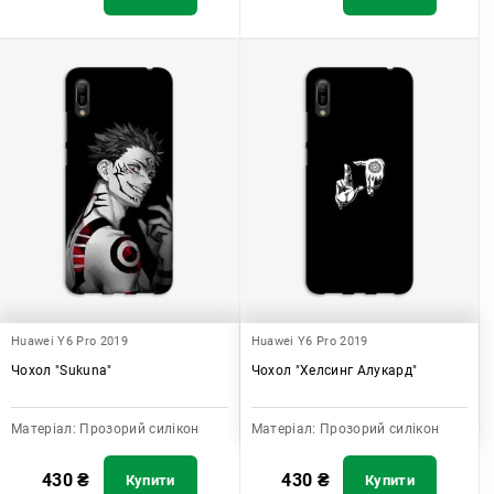
Huawei Y6 Pro 2019
Huawei Y6 Pro 2019
Чохол "Sukuna"
Чохол "Хелсинг Алукард"
Матеріал:
Прозорий силікон
Матеріал:
Прозорий силікон
430
₴
430
₴
Купити
Купити