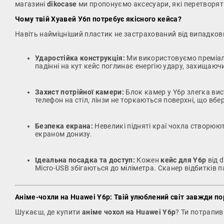
магазині
dikocase
ми пропонуємо аксесуари, які перетворят
Чому твій Хуавей У6п потребує якісного кейса?
Навіть найміцніший пластик не застрахований від випадков
Ударостійка конструкція:
Ми використовуємо преміаль
падінні на кут кейс поглинає енергію удару, захищаю
Захист потрійної камери:
Блок камер у Y6p злегка вис
телефон на стіл, лінзи не торкаються поверхні, що вбер
Безпека екрана:
Невеликі підняті краї чохла створюю
екраном донизу.
Ідеальна посадка та доступ:
Кожен
кейс для Y6p
від d
Micro-USB збігаються до міліметра. Сканер відбитків
Аніме-чохли на Huawei Y6p: Твій улюблений світ завжди по
Шукаєш, де купити
аніме чохол на Huawei Y6p
? Ти потрапив