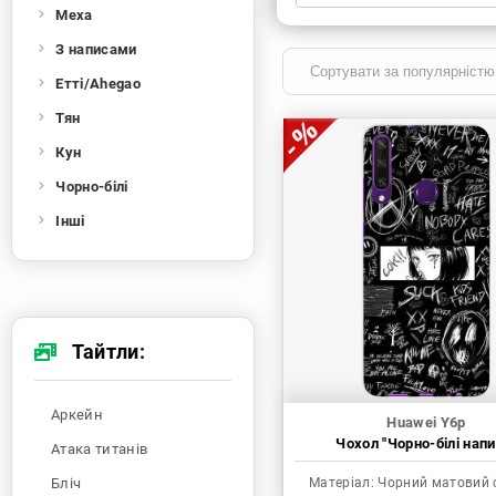
Меха
Xiaomi
Samsung
Apple
Huawei
З написами
Oppo
Realme
TECNO
ZTE
Етті/Ahegao
OnePlus
Google
Doogee
Тян
Infinix
Sony
Motorola
Кун
Чорно-білі
Інші
Тайтли:
Аркейн
Huawei Y6p
Чохол "Чорно-білі напи
Атака титанів
Бліч
Матеріал:
Чорний матовий 