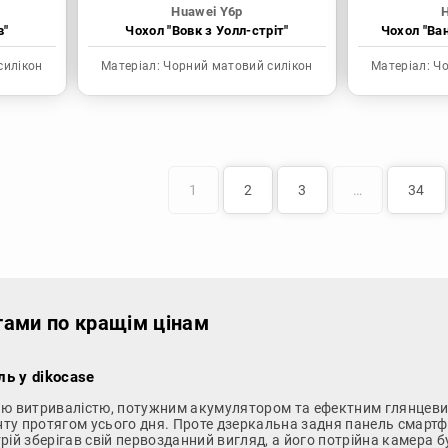
Huawei Y6p
в"
Чохол "Вовк з Уолл-стріт"
Чохол "Ва
силікон
Матеріал:
Чорний матовий силікон
Матеріал:
Чо
1
2
3
…
34
тами по кращім цінам
ль у dikocase
єю витривалістю, потужним акумулятором та ефектним глянцевим
нту протягом усього дня. Проте дзеркальна задня панель смарт
рій зберігав свій первозданний вигляд, а його потрійна камера бу