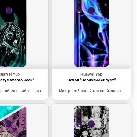
Huawei Y6p
Huawei Y6p
агуя ахегао неон"
Чохол "Неоновий силуєт"
рний матовий силікон
Матеріал:
Чорний матовий силікон