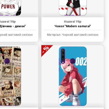
Huawei Y6p
Huawei Y6p
Дівчина - демон"
Чохол "Modern samurai"
рний матовий силікон
Матеріал:
Чорний матовий силікон