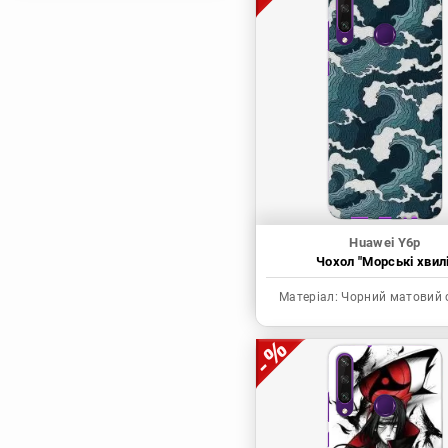
Магічна битва
Мисливець х
Мисливець
Моя академія героїв
Наруто
Неймовірні пригоди
ДжоДжо
П'ять наречених
Патріот Моріарті
Huawei Y6p
Чохол "Морські хвилі
Повелитель
Реінкарнація
Матеріал:
Чорний матовий 
безробітного: Історія
про пригоди в
іншому світі
Родина Шпигунів
Сага про Вінланд
Сворд Арт Онлайн