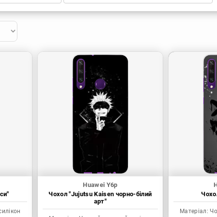
Huawei Y6p
си"
Чохол "Jujutsu Kaisen чорно-білий
Чохол
арт"
силікон
Матеріал:
Чо