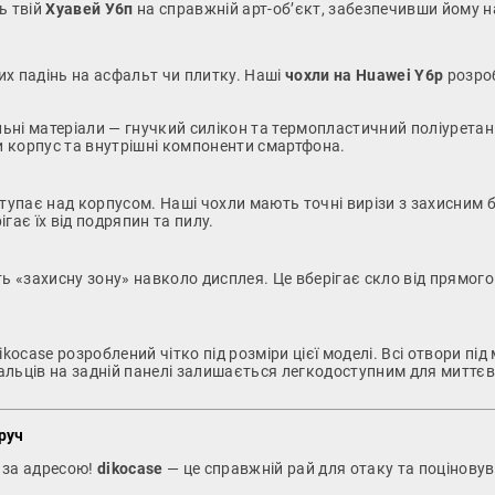
ь твій
Хуавей У6п
на справжній арт-об’єкт, забезпечивши йому н
их падінь на асфальт чи плитку. Наші
чохли на Huawei Y6p
розроб
ні матеріали — гнучкий силікон та термопластичний поліуретан 
чи корпус та внутрішні компоненти смартфона.
тупає над корпусом. Наші чохли мають точні вирізи з захисним 
ігає їх від подряпин та пилу.
ть «захисну зону» навколо дисплея. Це вберігає скло від прямо
ikocase розроблений чітко під розміри цієї моделі. Всі отвори пі
 пальців на задній панелі залишається легкодоступним для миттє
руч
 за адресою!
dikocase
— це справжній рай для отаку та поціновув