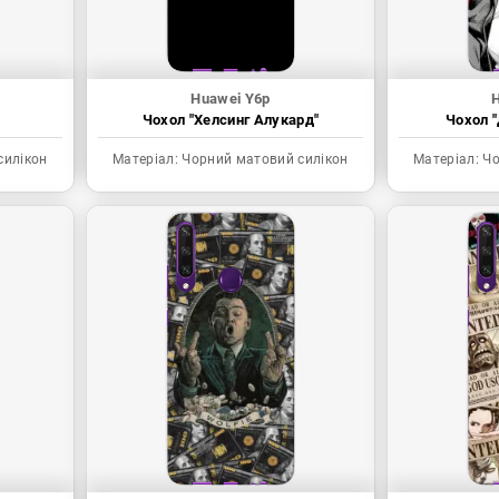
Huawei Y6p
Чохол "Хелсинг Алукард"
Чохол "
силікон
Матеріал:
Чорний матовий силікон
Матеріал:
Чо