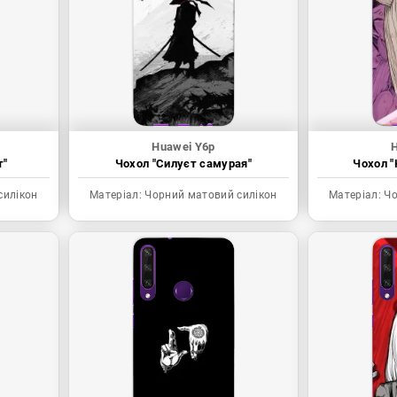
Huawei Y6p
т"
Чохол "Силуєт самурая"
Чохол "
силікон
Матеріал:
Чорний матовий силікон
Матеріал:
Чо