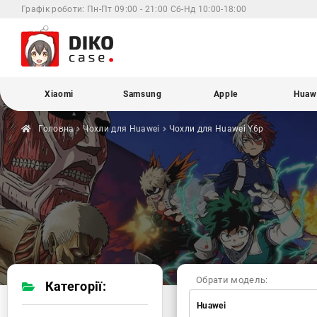
Графік роботи:
Пн-Пт 09:00 - 21:00 Сб-Нд 10:00-18:00
Xiaomi
Samsung
Apple
Huaw
Головна
Чохли для
Huawei
Чохли для Huawei
Y6p
Обрати модель:
Категорії:
Huawei