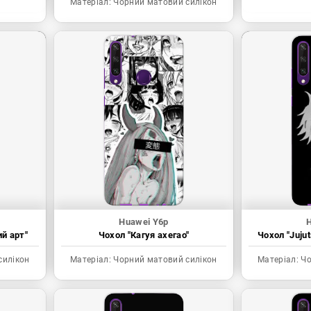
Матеріал:
Чорний матовий силікон
Huawei Y6p
ий арт"
Чохол "Кагуя ахегао"
Чохол "Juju
силікон
Матеріал:
Чорний матовий силікон
Матеріал:
Чо