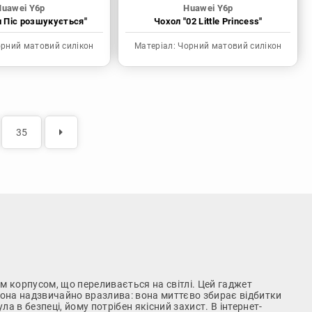
Huawei Y6p
Huawei Y6p
н Піс розшукується"
Чохол "02 Little Princess"
рний матовий силікон
Матеріал:
Чорний матовий силікон
35
 корпусом, що переливається на світлі. Цей гаджет
фона надзвичайно вразлива: вона миттєво збирає відбитки
ла в безпеці, йому потрібен якісний захист. В інтернет-