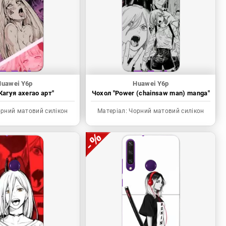
Huawei Y6p
Huawei Y6p
Кагуя ахегао арт"
Чохол "Power (chainsaw man) manga"
рний матовий силікон
Матеріал:
Чорний матовий силікон