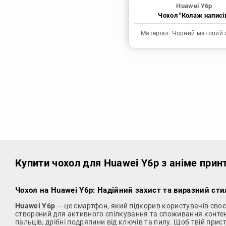
Huawei Y6p
Чохол "Колаж написі
Матеріал:
Чорний матовий 
Купити чохол
для Huawei Y6p з аніме прин
Чохол на Huawei Y6p: Надійний захист та виразний сти
Huawei Y6p
— це смартфон, який підкорив користувачів сво
створений для активного спілкування та споживання конте
пальців, дрібні подряпини від ключів та пилу. Щоб твій прист