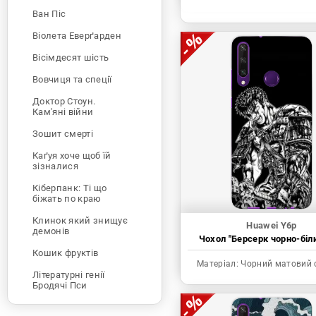
Ван Піс
Віолета Еверґарден
Вісімдесят шість
Вовчиця та спеції
Доктор Стоун.
Кам'яні війни
Зошит смерті
Каґуя хоче щоб їй
зізналися
Кіберпанк: Ті що
біжать по краю
Клинок який знищує
Huawei Y6p
демонів
Чохол "Берсерк чорно-біл
Кошик фруктів
Матеріал:
Чорний матовий 
Літературні генії
Бродячі Пси
Людина-бензопила