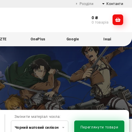
Розділи
Контакти
0
₴
Про компанію
@dikocase
0 товарів
Доставка та оплата
@dikocase
Обмін та повернення
ZTE
OnePlus
Google
Інші
Блог
Змінити матеріал чохла:
Переглянути товари
Чорний матовий силікон