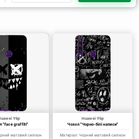
Чорний матовий силікон
Прозорий силікон
Пластик з силіконовими
бортами
Huawei Y6p
Huawei Y6p
 "face graffiti"
Чохол "Чорно-білі написи"
рний матовий силікон
Матеріал:
Чорний матовий силікон