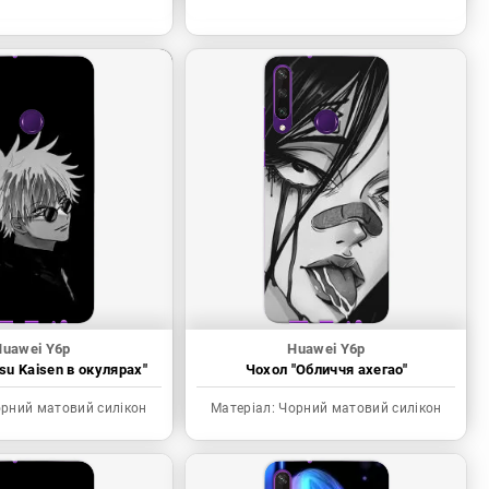
Huawei Y6p
Huawei Y6p
tsu Kaisen в окулярах"
Чохол "Обличчя ахегао"
рний матовий силікон
Матеріал:
Чорний матовий силікон