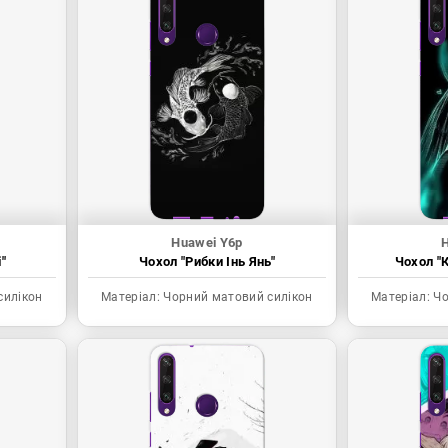
Huawei Y6p
"
Чохол "Рибки Інь Янь"
Чохол "К
силікон
Матеріал:
Чорний матовий силікон
Матеріал:
Чо