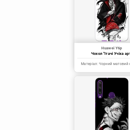
Синя в’язниця
Скейт: Безкінечність
Токійські месники
Ця фарфорова
лялечка закохалася
Huawei Y6p
Чохол "Ітачі Учіха ар
Матеріал:
Чорний матовий 