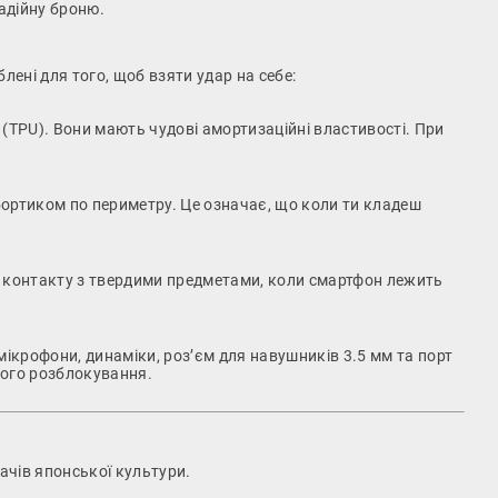
адійну броню.
лені для того, щоб взяти удар на себе:
(TPU). Вони мають чудові амортизаційні властивості. При
бортиком по периметру. Це означає, що коли ти кладеш
го контакту з твердими предметами, коли смартфон лежить
д мікрофони, динаміки, роз’єм для навушників 3.5 мм та порт
вого розблокування.
ачів японської культури.