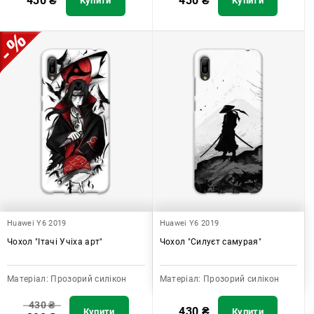
430
₴
430
₴
Купити
Купити
Huawei Y6 2019
Huawei Y6 2019
Чохол "Ітачі Учіха арт"
Чохол "Силуєт самурая"
Матеріал:
Прозорий силікон
Матеріал:
Прозорий силікон
430
₴
430
₴
Купити
Купити