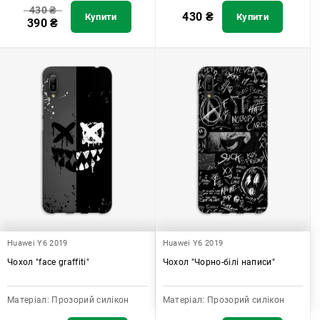
430
₴
430
₴
Купити
Купити
390
₴
Huawei Y6 2019
Huawei Y6 2019
Чохол "face graffiti"
Чохол "Чорно-білі написи"
Матеріал:
Прозорий силікон
Матеріал:
Прозорий силікон