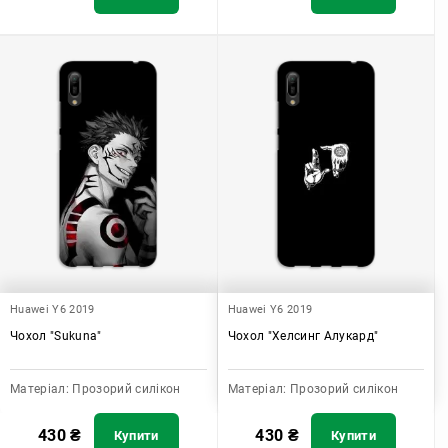
Huawei Y6 2019
Huawei Y6 2019
Чохол "Sukuna"
Чохол "Хелсинг Алукард"
Матеріал:
Прозорий силікон
Матеріал:
Прозорий силікон
430
₴
430
₴
Купити
Купити