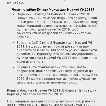
потребам.
Чому потрібно
Купити Чохол для Huawei Y6 2019
?
Надійний Захист для Вашого Huawei Y6 2019:
Huawei Y6 2019 вимагає надійного захисту, і наші
чохли розроблені, щоб надати вашому смартфону
максимальний захист від подряпин, падінь і пилу.
Купіть чохол для Huawei Y6 2019, щоб
забезпечити йому довгий та безпечний термін
служби.
Виразіть Свій Стиль З
Чохлами для Huawei Y6
2019
: Наш асортимент чохлів дозволить вам
виразити свій стиль. Ми пропонуємо різноманітні
дизайни, які відповідають різним уподобанням.
Купити чохол на Huawei Y6 2019
і підкресли свою
індивідуальність.
Зручність та Функціональність: Наші чохли
розроблені, щоб забезпечити легкий доступ до
всіх роз'ємів, кнопок та камери вашого Huawei Y6
2019. Ви можете користуватися усіма функціями
свого смартфона, не знімаючи чохол.
Купити Чохол на Huawei Y6 2019
: Виберіть Найкращий
варіант для свого Huawei Y6 2019
Наш інтернет-магазин пропонує широкий вибір
чохлів
для Huawei Y6 2019
, щоб ви могли знайти той, який