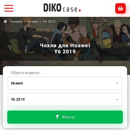
Головна
Huawei
Y6 2019
Чохли для Huawei
Y6 2019
Обрати модель:
Huawei
Xiaomi
Samsung
Apple
Y6 2019
Huawei
Oppo
Realme
TECNO
ZTE
OnePlus
Google
Doogee
Фільтр
Infinix
Sony
Motorola